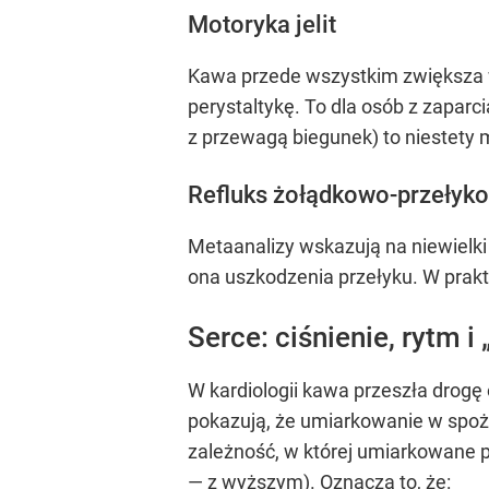
Motoryka jelit
Kawa przede wszystkim zwiększa 
perystaltykę. To dla osób z zapar
z przewagą biegunek) to niestety 
Refluks żołądkowo-przełyk
Metaanalizy wskazują na niewielki
ona uszkodzenia przełyku. W prak
Serce: ciśnienie, rytm i
W kardiologii kawa przeszła drogę
pokazują, że umiarkowanie w spoż
zależność, w której umiarkowane pi
— z wyższym). Oznacza to, że: