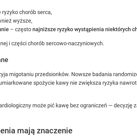
 ryzyko chorób serca,
wnież wyższe,
ennie
– często
najniższe ryzyko wystąpienia niektórych c
ólnej i części chorób sercowo-naczyniowych.
ane
przyja migotaniu przedsionków. Nowsze badania random
umiarkowane spożycie kawy nie zwiększa ryzyka nawrotów
 kardiologiczny może pić kawę bez ograniczeń — decyzję
zenia mają znaczenie