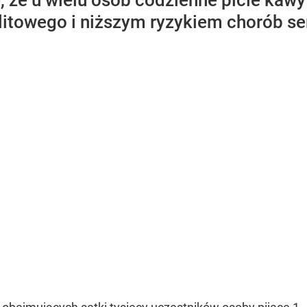
 że u wielu osób codzienne picie kawy
litowego i niższym ryzykiem chorób s