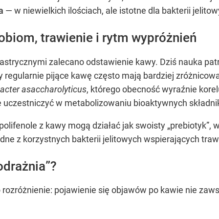
a
— w niewielkich ilościach, ale istotne dla bakterii jelito
robiom, trawienie i rytm wypróżnień
strycznymi zalecano odstawienie kawy. Dziś nauka patrz
 regularnie pijące kawę często mają bardziej zróżnico
acter asaccharolyticus
, którego obecność wyraźnie kore
że uczestniczyć w metabolizowaniu bioaktywnych składni
olifenole z kawy mogą działać jak swoisty „prebiotyk”, w
ne z korzystnych bakterii jelitowych wspierających traw
odrażnia”?
 rozróżnienie: pojawienie się objawów po kawie nie zaw