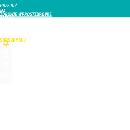
PRZEJDŹ
Udostępnij
0
Skomentuj
NA
ZDROWIE WPROST
STRONĘ
GŁÓWNĄ
CHOROBY
DZIECKO
PROFILAKTYKA
STREFA PACJENTA
ODŻYWIAN
WPROST.PL
SUBSKRYBUJ
ZALOGUJ
SZUKAJ
MENU