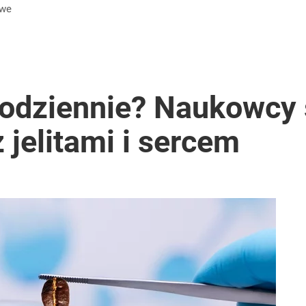
owe
codziennie? Naukowcy s
z jelitami i sercem