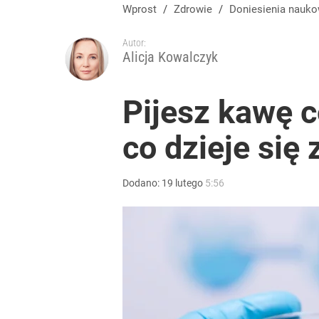
Wprost
/
Zdrowie
/
Doniesienia nauk
Autor:
Alicja Kowalczyk
Pijesz kawę 
co dzieje się 
Dodano:
19
lutego
5:56