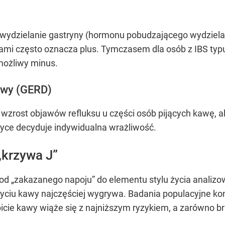
wydzielanie gastryny (hormonu pobudzającego wydziela
ciami często oznacza plus. Tymczasem dla osób z IBS ty
możliwy minus.
owy (GERD)
 wzrost objawów refluksu u części osób pijących kawę,
tyce decyduje indywidualna wrażliwość.
 „krzywa J”
 od „zakazanego napoju” do elementu stylu życia analizow
yciu kawy najczęściej wygrywa. Badania populacyjne kon
cie kawy wiąże się z najniższym ryzykiem, a zarówno brak 