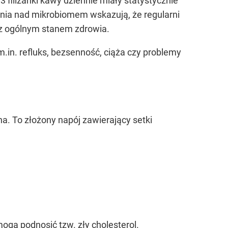
 filiżanki kawy dziennie miały statystycznie
nia nad mikrobiomem wskazują, że regularni
y z ogólnym stanem zdrowia.
.in. refluks, bezsenność, ciąża czy problemy
a. To złożony napój zawierający setki
ogą podnosić tzw. zły cholesterol.