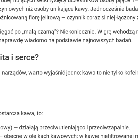
obejmujących setki tysięcy uczestników osoby pijące 1–3
zyniowych niż osoby unikające kawy. Jednocześnie bada
żnicowaną florę jelitową — czynnik coraz silniej łączon
sięgać po „małą czarną”? Niekoniecznie. W grę wchodzą m
 naprawdę wiadomo na podstawie najnowszych badań.
ita i serce?
narządów, warto wyjaśnić jedno: kawa to nie tylko kofein
ostarcza kawa, to:
owy) — działają przeciwutleniająco i przeciwzapalnie.
 — obecne w olejkach kawowych; w kawie niefiltrowanej m