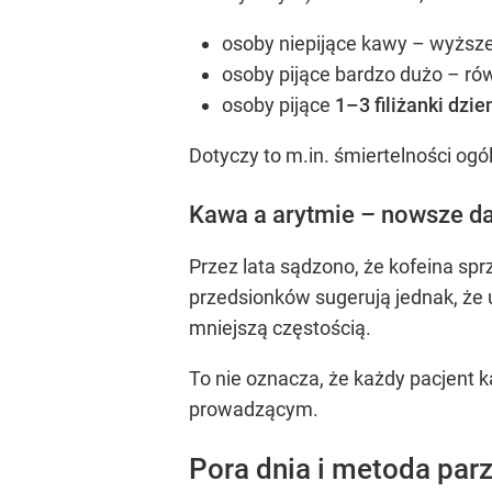
osoby niepijące kawy – wyższe
osoby pijące bardzo dużo – ró
osoby pijące
1–3 filiżanki dzi
Dotyczy to m.in. śmiertelności og
Kawa a arytmie – nowsze d
Przez lata sądzono, że kofeina s
przedsionków sugerują jednak, że 
mniejszą częstością.
To nie oznacza, że każdy pacjent
prowadzącym.
Pora dnia i metoda par