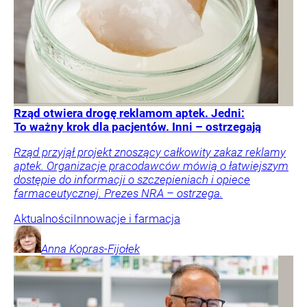
Rząd otwiera drogę reklamom aptek. Jedni:
To ważny krok dla pacjentów. Inni – ostrzegają
Rząd przyjął projekt znoszący całkowity zakaz reklamy
aptek. Organizacje pracodawców mówią o łatwiejszym
dostępie do informacji o szczepieniach i opiece
farmaceutycznej. Prezes NRA – ostrzega.
Aktualności
Innowacje i farmacja
Anna
Kopras-Fijołek