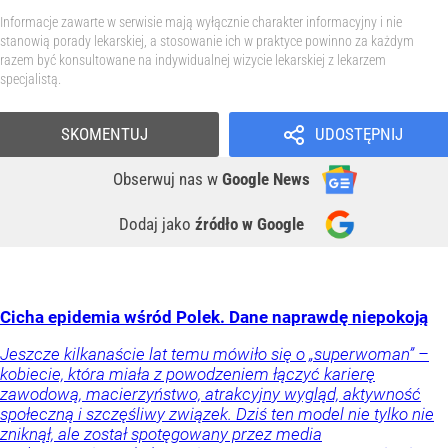
Informacje zawarte w serwisie mają wyłącznie charakter informacyjny i nie
stanowią porady lekarskiej, a stosowanie ich w praktyce powinno za każdym
razem być konsultowane na indywidualnej wizycie lekarskiej z lekarzem
specjalistą.
SKOMENTUJ
UDOSTĘPNIJ
Obserwuj nas
w
Google News
Dodaj jako
źródło w Google
Cicha epidemia wśród Polek. Dane naprawdę niepokoją
Jeszcze kilkanaście lat temu mówiło się o „superwoman” –
kobiecie, która miała z powodzeniem łączyć karierę
zawodową, macierzyństwo, atrakcyjny wygląd, aktywność
społeczną i szczęśliwy związek. Dziś ten model nie tylko nie
zniknął, ale został spotęgowany przez media