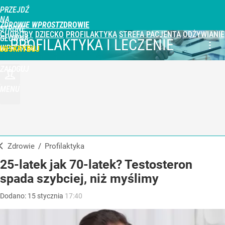
PRZEJDŹ
NA
ZDROWIE WPROST
STRONĘ
CHOROBY
DZIECKO
PROFILAKTYKA
STREFA PACJENTA
ODŻYWIANIE
GŁÓWNĄ
PROFILAKTYKA I LECZENIE
WPROST.PL
UBSKRYBUJ
ZALOGUJ
MENU
Zdrowie
/
Profilaktyka
25-latek jak 70-latek? Testosteron
spada szybciej, niż myślimy
Dodano:
15
stycznia
17:40