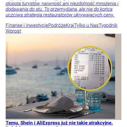
głupota turystów, naiwność ani niezdolność mnożenia i
dodawania do stu. To przemyślana, ale nie do końca
uczciwa strategia restauratorów ukrywających ceny.
Finanse i inwestycje
Podróże
Kraj
Tylko u Nas
Tygodnik
Wprost
Temu, Shein i AliExpress już nie takie atrakcyjne.