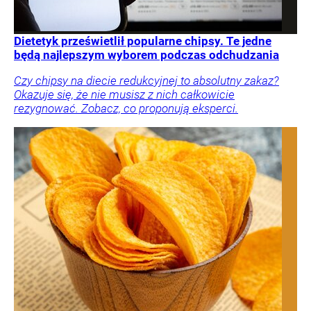
Dietetyk prześwietlił popularne chipsy. Te jedne
będą najlepszym wyborem podczas odchudzania
Czy chipsy na diecie redukcyjnej to absolutny zakaz?
Okazuje się, że nie musisz z nich całkowicie
rezygnować. Zobacz, co proponują eksperci.