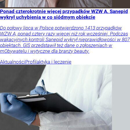
Ponad czterokrotnie więcej przypadków WZW A. Sanepid
wykrył uchybienia w co siódmym obiekcie
Do połowy lipca w Polsce potwierdzono 1413 przypadków
WZW A, ponad cztery razy więcej niż rok wcześniej. Podczas
wakacyjnych kontroli Sanepid wykrył nieprawidłowości w 807
obiektach. GIS przedstawił też dane o zgłoszeniach w
mObywatelu i wytyczne dla branży beauty.
Aktualności
Profilaktyka i leczenie