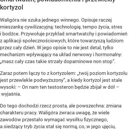
kortyzol
Waligóra nie szuka jednego winnego. Opisuje raczej
mieszankę cywilizacyjną: technologię, tempo życia, stres
i bodźce. Przywołuje przykład smartwatchy i powiadomień
z aplikacji społecznościowych, które towarzyszą ludziom
przez cały dzień. W jego opisie to nie jest detal, tylko
mechanizm wpływający na układ nerwowy i hormonalny:
„masz cały czas takie strzały dopaminowe non stop”.
Zaraz potem łączy to z kortyzolem: „twój poziom kortyzolu
jest przewlekle podwyższony”, a kiedy kortyzol jest stale
wysoki: – On nam ten testosteron będzie zbijał w dół –
wyjaśnia.
Do tego dochodzi rzecz prosta, ale powszechna: zmiana
charakteru pracy. Waligóra zwraca uwagę, że wiele
zawodów przestało wymagać wysiłku fizycznego,
a siedzący tryb życia stał się normą, co, w jego ujęciu,