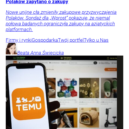
Polaków zapytano o zakupy
Nowe unijne cła zmieniły zakupowe przyzwyczajenia
Polaków. Sondaż dla „Wprost” pokazuje, że niemal
połowa badanych ograniczyła zakupy na azjatyckich
platformach.
Firmy i rynki
Gospodarka
Twój portfel
Tylko u Nas
Beata Anna
Święcicka