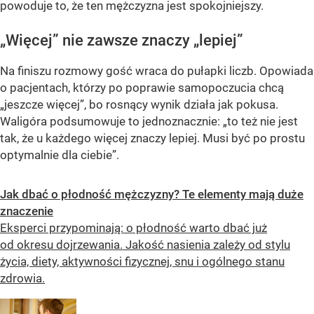
powoduje to, że ten mężczyzna jest spokojniejszy.
„Więcej” nie zawsze znaczy „lepiej”
Na finiszu rozmowy gość wraca do pułapki liczb. Opowiada
o pacjentach, którzy po poprawie samopoczucia chcą
„jeszcze więcej”, bo rosnący wynik działa jak pokusa.
Waligóra podsumowuje to jednoznacznie: „to też nie jest
tak, że u każdego więcej znaczy lepiej. Musi być po prostu
optymalnie dla ciebie”.
Jak dbać o płodność mężczyzny? Te elementy mają duże
znaczenie
Eksperci przypominają: o płodność warto dbać już
od okresu dojrzewania. Jakość nasienia zależy od stylu
życia, diety, aktywności fizycznej, snu i ogólnego stanu
zdrowia.