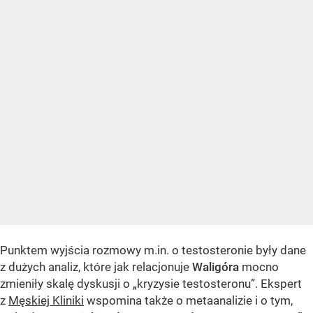
Punktem wyjścia rozmowy m.in. o testosteronie były dane
z dużych analiz, które jak relacjonuje
Walig
ó
ra
mocno
zmieniły skalę dyskusji o „kryzysie testosteronu”. Ekspert
z
Męskiej Kliniki
wspomina także o metaanalizie i o tym,