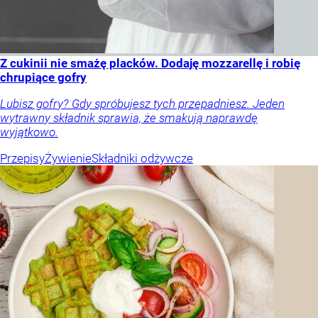
Z cukinii nie smażę placków. Dodaję mozzarellę i robię
chrupiące gofry
Lubisz gofry? Gdy spróbujesz tych przepadniesz. Jeden
wytrawny składnik sprawia, że smakują naprawdę
wyjątkowo.
Przepisy
Żywienie
Składniki odżywcze