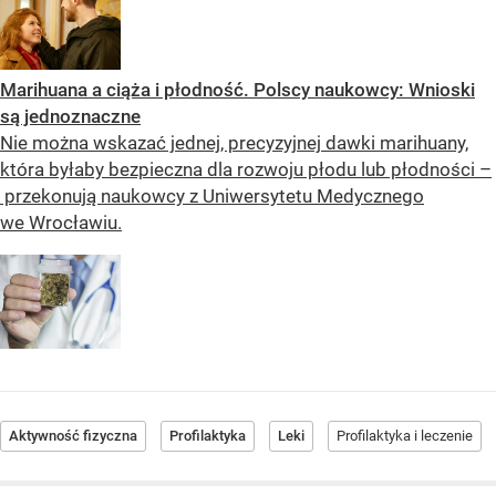
Marihuana a ciąża i płodność. Polscy naukowcy: Wnioski
są jednoznaczne
Nie można wskazać jednej, precyzyjnej dawki marihuany,
która byłaby bezpieczna dla rozwoju płodu lub płodności –
przekonują naukowcy z Uniwersytetu Medycznego
we Wrocławiu.
Aktywność fizyczna
Profilaktyka
Leki
Profilaktyka i leczenie