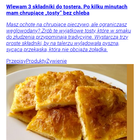
Wlewam 3 składniki do tostera. Po kilku minutach
mam chrupiące „tosty” bez chleba
Masz ochotę na chrupiące pieczywo, ale ograniczasz
węglowodany? Zrób te wyjątkowe tosty, które w smaku
do złudzenia przypominają tradycyjne. Wystarczą trzy
proste składniki, by na talerzu wylądowała pyszna,
sycąca przekąska, która nie obciąża żołądka.
Przepisy
Produkty
Żywienie