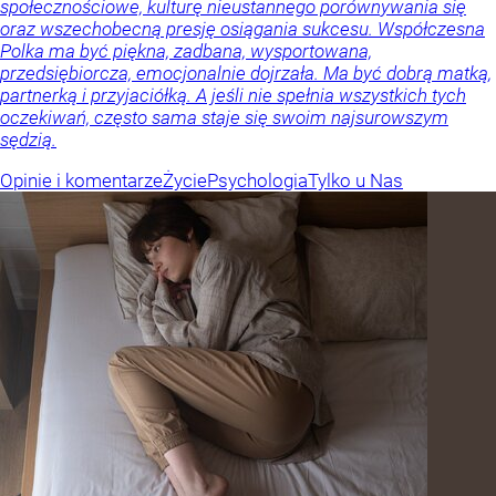
społecznościowe, kulturę nieustannego porównywania się
oraz wszechobecną presję osiągania sukcesu. Współczesna
Polka ma być piękna, zadbana, wysportowana,
przedsiębiorcza, emocjonalnie dojrzała. Ma być dobrą matką,
partnerką i przyjaciółką. A jeśli nie spełnia wszystkich tych
oczekiwań, często sama staje się swoim najsurowszym
sędzią.
Opinie i komentarze
Życie
Psychologia
Tylko u Nas