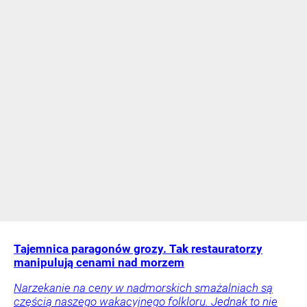
Tajemnica paragonów grozy. Tak restauratorzy
manipulują cenami nad morzem
Narzekanie na ceny w nadmorskich smażalniach są
częścią naszego wakacyjnego folkloru. Jednak to nie