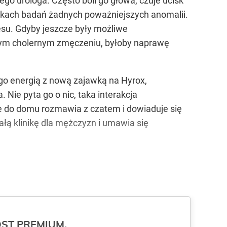
go urologa. Często boli go głowa, czuje ucisk
ynikach badań żadnych poważniejszych anomalii.
resu. Gdyby jeszcze były możliwe
 tym cholernym zmęczeniu, byłoby naprawę
go energią z nową zajawką na Hyrox,
. Nie pyta go o nic, taka interakcja
e do domu rozmawia z czatem i dowiaduje się
łą klinikę dla mężczyzn i umawia się
ROST PREMIUM.