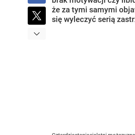
brak motywacji czy lib
że za tymi samymi objaw
się wyleczyć serią zast