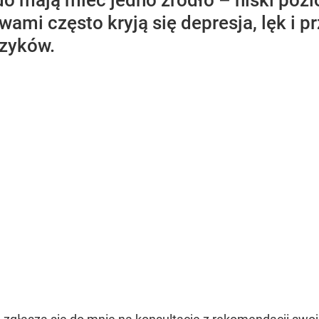
ido mają mieć jedno źródło – niski po
ami często kryją się depresja, lęk i pr
rzyków.