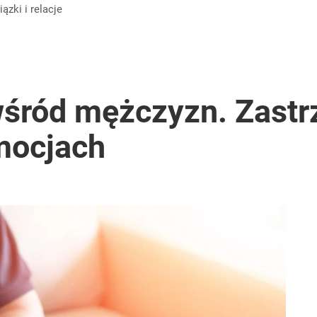
wiązki i relacje
ród mężczyzn. Zastr
mocjach