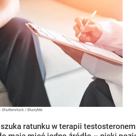
:
Shutterstock
/
BlurryMe
szuka ratunku w terapii testosteronem