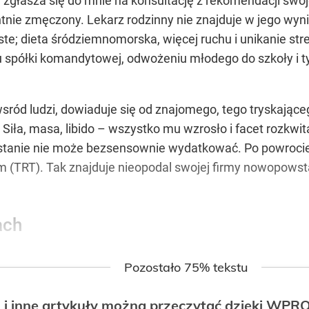
zgłasza się do mnie na konsultację z rekomendacji swoje
entnie zmęczony. Lekarz rodzinny nie znajduje w jego w
ste; dieta śródziemnomorska, więcej ruchu i unikanie st
u spółki komandytowej, odwożeniu młodego do szkoły i
ród ludzi, dowiaduje się od znajomego, tego tryskające
 Siła, masa, libido – wszystko mu wzrosło i facet rozkwita
 stanie nie może bezsensownie wydatkować. Po powroci
m (TRT). Tak znajduje nieopodal swojej firmy nowopowsta
ach
Pozostało 75% tekstu
 i inne artykuły można przeczytać dzięki WP