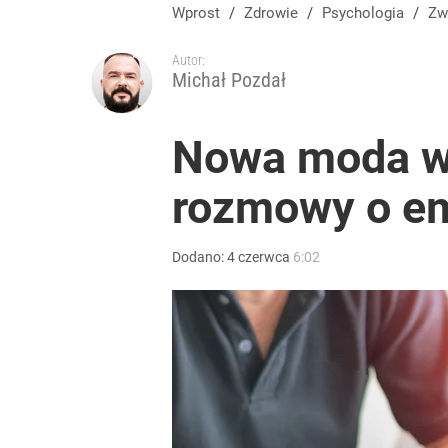
Wprost
/
Zdrowie
/
Psychologia
/
Z
Autor:
Michał Pozdał
Nowa moda wś
rozmowy o e
Dodano:
4
czerwca
6:02