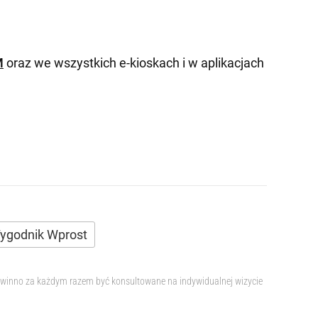
M
oraz we wszystkich e-kioskach i w aplikacjach
ygodnik Wprost
 powinno za każdym razem być konsultowane na indywidualnej wizycie