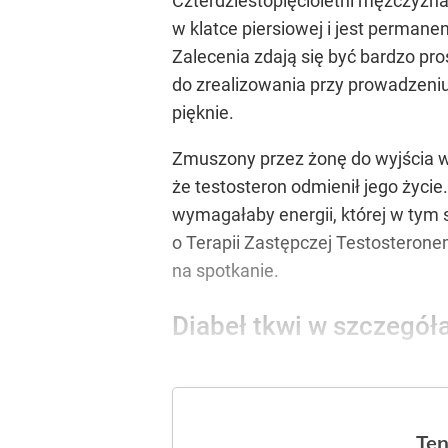
Czterdziestopięcioletni mężczyzna 
w klatce piersiowej i jest perman
Zalecenia zdają się być bardzo pro
do zrealizowania przy prowadzeni
pięknie.
Zmuszony przez żonę do wyjścia ws
że testosteron odmienił jego życie.
wymagałaby energii, której w tym
o Terapii Zastępczej Testosterone
na spotkanie.
Diabeł tkwi w szczegół
Ten