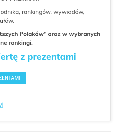
odnika, rankingów, wywiadów,
kułów.
gatszych Polaków" oraz w wybranych
ne rankingi.
fertę z prezentami
ZENTAMI
M