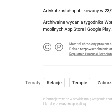
Artykuł został opublikowany w
23/
Archiwalne wydania tygodnika Wpr
mobilnych
App Store
i
Google Play
.
© ℗
Materiał chroniony prawem a
Dalsze rozpowszechnianie ar
Regulamin i warunki licencj
Relacje
Terapie
Zaburz
Informacje zawarte w serwisie mają wyłącznie char
lekarskiej z lekarzem specjalistą.