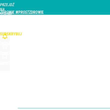
PRZEJDŹ
Udostępnij
0
Skomentuj
NA
ZDROWIE WPROST
STRONĘ
GŁÓWNĄ
CHOROBY
DZIECKO
PROFILAKTYKA
STREFA PACJENTA
ODŻYWIAN
WPROST.PL
SUBSKRYBUJ
ZALOGUJ
SZUKAJ
MENU