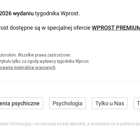
2026 wydaniu
tygodnika Wprost
.
ost dostępne są w specjalnej ofercie
WPROST PREMIU
utorskim. Wszelkie prawa zastrzeżone.
tykułu tylko za zgodą wydawcy tygodnika Wprost.
onowania materiałów prasowych
.
enia psychiczne
Psychologia
Tylko u Nas
T
akter informacyjny i nie stanowią porady lekarskiej, a stosowanie ich w praktyce