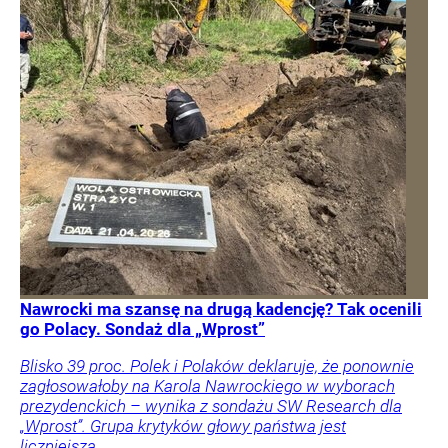
Nawrocki ma szansę na drugą kadencję? Tak ocenili
go Polacy. Sondaż dla „Wprost”
Blisko 39 proc. Polek i Polaków deklaruje, że ponownie
zagłosowałoby na Karola Nawrockiego w wyborach
prezydenckich – wynika z sondażu SW Research dla
„Wprost”. Grupa krytyków głowy państwa jest
liczniejsza.