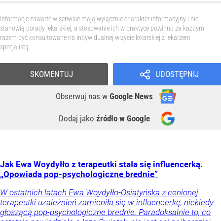
Informacje zawarte w serwisie mają wyłącznie charakter informacyjny i nie
stanowią porady lekarskiej, a stosowanie ich w praktyce powinno za każdym
razem być konsultowane na indywidualnej wizycie lekarskiej z lekarzem
specjalistą.
SKOMENTUJ
UDOSTĘPNIJ
Obserwuj nas
w
Google News
Dodaj jako
źródło w Google
Jak Ewa Woydyłło z terapeutki stała się influencerką.
„Opowiada pop-psychologiczne brednie”
W ostatnich latach Ewa Woydyłło-Osiatyńska z cenionej
terapeutki uzależnień zamieniła się w influencerkę, niekiedy
głoszącą pop-psychologiczne brednie. Paradoksalnie to, co