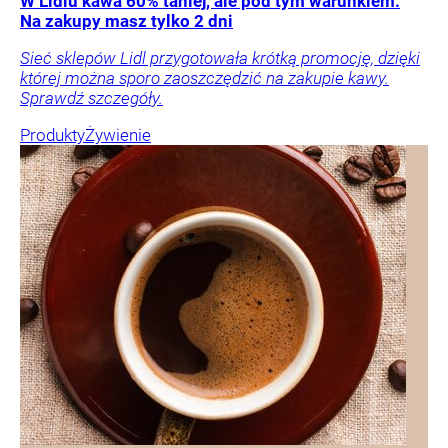
W Lidlu kawa 60% taniej, ale pod tym warunkiem.
Na zakupy masz tylko 2 dni
Sieć sklepów Lidl przygotowała krótką promocję, dzięki
której można sporo zaoszczędzić na zakupie kawy.
Sprawdź szczegóły.
Produkty
Żywienie