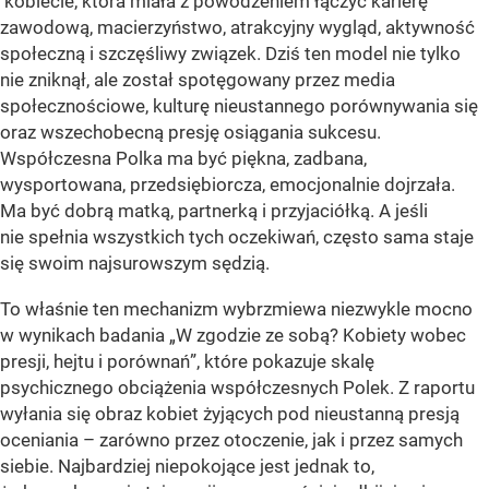
kobiecie, która miała z powodzeniem łączyć karierę
zawodową, macierzyństwo, atrakcyjny wygląd, aktywność
społeczną i szczęśliwy związek. Dziś ten model nie tylko
nie zniknął, ale został spotęgowany przez media
społecznościowe, kulturę nieustannego porównywania się
oraz wszechobecną presję osiągania sukcesu.
Współczesna Polka ma być piękna, zadbana,
wysportowana, przedsiębiorcza, emocjonalnie dojrzała.
Ma być dobrą matką, partnerką i przyjaciółką. A jeśli
nie spełnia wszystkich tych oczekiwań, często sama staje
się swoim najsurowszym sędzią.
To właśnie ten mechanizm wybrzmiewa niezwykle mocno
w wynikach badania „W zgodzie ze sobą? Kobiety wobec
presji, hejtu i porównań”, które pokazuje skalę
psychicznego obciążenia współczesnych Polek. Z raportu
wyłania się obraz kobiet żyjących pod nieustanną presją
oceniania – zarówno przez otoczenie, jak i przez samych
siebie. Najbardziej niepokojące jest jednak to,