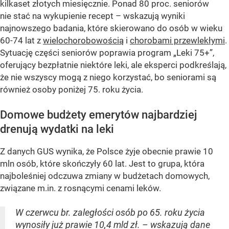
kilkaset złotych miesięcznie. Ponad 80 proc. seniorów
nie stać na wykupienie recept – wskazują wyniki
najnowszego badania, które skierowano do osób w wieku
60-74 lat z
wielochorobowością
i
chorobami przewlekłymi
.
Sytuację części seniorów poprawia program „Leki 75+”,
oferujący bezpłatnie niektóre leki, ale eksperci podkreślają,
że nie wszyscy mogą z niego korzystać, bo seniorami są
również osoby poniżej 75. roku życia.
Domowe budżety emerytów najbardziej
drenują wydatki na leki
Z danych GUS wynika, że Polsce żyje obecnie prawie 10
mln osób, które skończyły 60 lat. Jest to grupa, która
najboleśniej odczuwa zmiany w budżetach domowych,
związane m.in. z rosnącymi cenami leków.
W czerwcu br. zaległości osób po 65. roku życia
wynosiły już prawie 10,4 mld zł. – wskazują dane