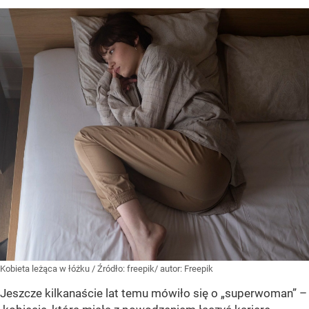
Kobieta leżąca w łóżku
/ Źródło:
freepik/ autor: Freepik
Jeszcze kilkanaście lat temu mówiło się o „superwoman” –