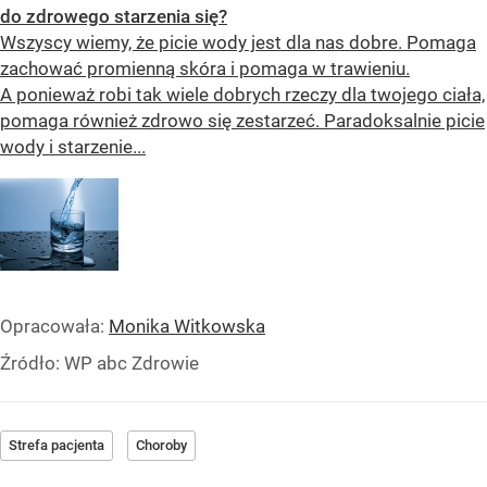
do zdrowego starzenia się?
Wszyscy wiemy, że picie wody jest dla nas dobre. Pomaga
zachować promienną skóra i pomaga w trawieniu.
A ponieważ robi tak wiele dobrych rzeczy dla twojego ciała,
pomaga również zdrowo się zestarzeć. Paradoksalnie picie
wody i starzenie...
Opracowała:
Monika Witkowska
Źródło:
WP abc Zdrowie
Strefa pacjenta
Choroby