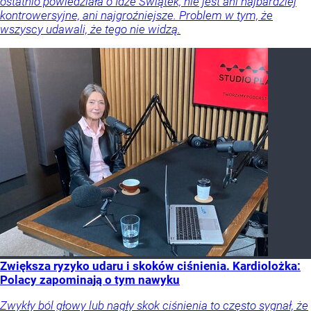
ostatnio powiedziała o Idze Świątek, nie jest ani najbardziej
kontrowersyjne, ani najgroźniejsze. Problem w tym, że
wszyscy udawali, że tego nie widzą.
Zwiększa ryzyko udaru i skoków ciśnienia. Kardiolożka:
Polacy zapominają o tym nawyku
Zwykły ból głowy lub nagły skok ciśnienia to często sygnał, że