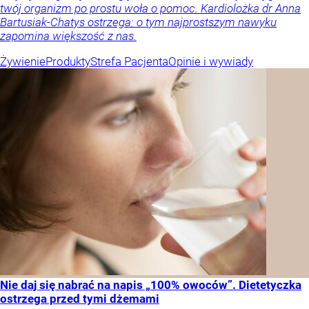
twój organizm po prostu woła o pomoc. Kardiolożka dr Anna
Bartusiak-Chatys ostrzega: o tym najprostszym nawyku
zapomina większość z nas.
Żywienie
Produkty
Strefa Pacjenta
Opinie i wywiady
Nie daj się nabrać na napis „100% owoców”. Dietetyczka
ostrzega przed tymi dżemami