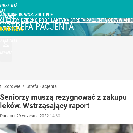
PRZEJDŹ
NA
ZDROWIE WPROST
STRONĘ
CHOROBY
DZIECKO
PROFILAKTYKA
STREFA PACJENTA
ODŻYWIANIE
GŁÓWNĄ
STREFA PACJENTA
WPROST.PL
UBSKRYBUJ
ZALOGUJ
MENU
Zdrowie
/
Strefa Pacjenta
Seniorzy muszą rezygnować z zakupu
leków. Wstrząsający raport
Dodano:
29
września
2022
14:30