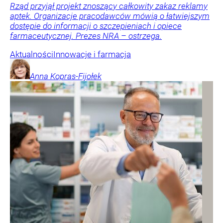
Rząd przyjął projekt znoszący całkowity zakaz reklamy
aptek. Organizacje pracodawców mówią o łatwiejszym
dostępie do informacji o szczepieniach i opiece
farmaceutycznej. Prezes NRA – ostrzega.
Aktualności
Innowacje i farmacja
Anna
Kopras-Fijołek