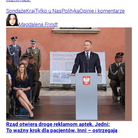
Sondaże
Kraj
Tylko u Nas
Polityka
Opinie i komentarze
Magdalena
Frindt
Rząd otwiera drogę reklamom aptek. Jedni:
To ważny krok dla pacjentów. Inni – ostrzegają