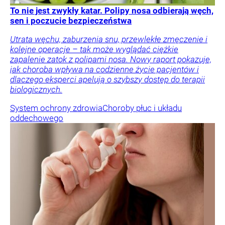
To nie jest zwykły katar. Polipy nosa odbierają węch,
sen i poczucie bezpieczeństwa
Utrata węchu, zaburzenia snu, przewlekłe zmęczenie i
kolejne operacje – tak może wyglądać ciężkie
zapalenie zatok z polipami nosa. Nowy raport pokazuje,
jak choroba wpływa na codzienne życie pacjentów i
dlaczego eksperci apelują o szybszy dostęp do terapii
biologicznych.
System ochrony zdrowia
Choroby płuc i układu
oddechowego