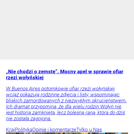
„Nie chodzi o zemstę”. Mocny apel w sprawie ofiar
rzezi wołyńskiej
W Buenos Aires potomkowie ofiar rzezi wołyńskiej
wciąż pokazują rodzinne zdjęcia i listy, wspominając
bliskich zamordowanych z niezwykłym okrucieństwem.
Ich dramat przypomina, że dla wielu rodzin Wołyń nie
jest historią zamkniętą, lecz bolesną raną, która do dziś
nie została zagojona.
Kraj
Polityka
Opinie i komentarze
Tylko u Nas