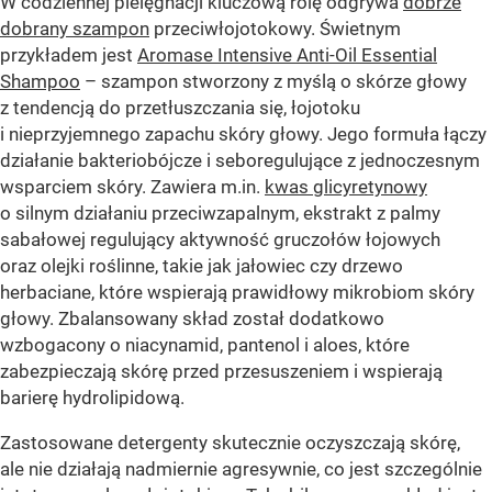
W codziennej pielęgnacji kluczową rolę odgrywa
dobrze
dobrany szampon
przeciwłojotokowy. Świetnym
przykładem jest
Aromase Intensive Anti-Oil Essential
Shampoo
– szampon stworzony z myślą o skórze głowy
z tendencją do przetłuszczania się, łojotoku
i nieprzyjemnego zapachu skóry głowy. Jego formuła łączy
działanie bakteriobójcze i seboregulujące z jednoczesnym
wsparciem skóry. Zawiera m.in.
kwas glicyretynowy
o silnym działaniu przeciwzapalnym, ekstrakt z palmy
sabałowej regulujący aktywność gruczołów łojowych
oraz olejki roślinne, takie jak jałowiec czy drzewo
herbaciane, które wspierają prawidłowy mikrobiom skóry
głowy. Zbalansowany skład został dodatkowo
wzbogacony o niacynamid, pantenol i aloes, które
zabezpieczają skórę przed przesuszeniem i wspierają
barierę hydrolipidową.
Zastosowane detergenty skutecznie oczyszczają skórę,
ale nie działają nadmiernie agresywnie, co jest szczególnie