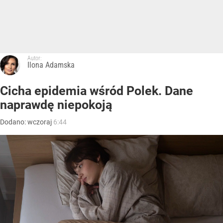
Autor:
Ilona Adamska
Cicha epidemia wśród Polek. Dane
naprawdę niepokoją
Dodano:
wczoraj
6:44