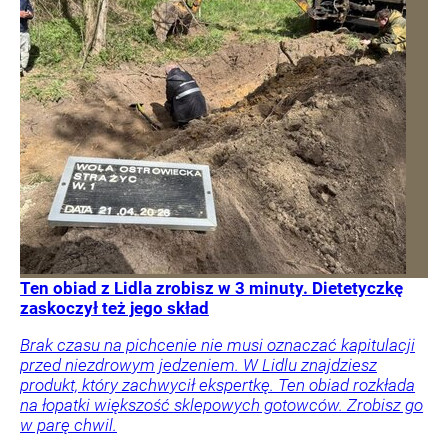
Ten obiad z Lidla zrobisz w 3 minuty. Dietetyczkę
zaskoczył też jego skład
Brak czasu na pichcenie nie musi oznaczać kapitulacji
przed niezdrowym jedzeniem. W Lidlu znajdziesz
produkt, który zachwycił ekspertkę. Ten obiad rozkłada
na łopatki większość sklepowych gotowców. Zrobisz go
w parę chwil.