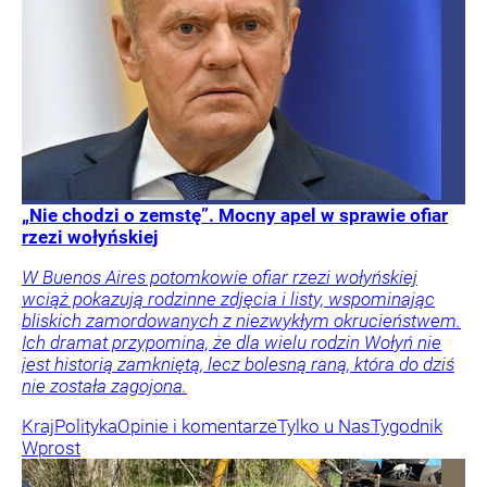
„Nie chodzi o zemstę”. Mocny apel w sprawie ofiar
rzezi wołyńskiej
W Buenos Aires potomkowie ofiar rzezi wołyńskiej
wciąż pokazują rodzinne zdjęcia i listy, wspominając
bliskich zamordowanych z niezwykłym okrucieństwem.
Ich dramat przypomina, że dla wielu rodzin Wołyń nie
jest historią zamkniętą, lecz bolesną raną, która do dziś
nie została zagojona.
Kraj
Polityka
Opinie i komentarze
Tylko u Nas
Tygodnik
Wprost