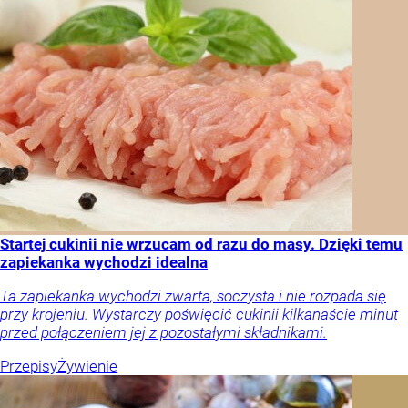
Startej cukinii nie wrzucam od razu do masy. Dzięki temu
zapiekanka wychodzi idealna
Ta zapiekanka wychodzi zwarta, soczysta i nie rozpada się
przy krojeniu. Wystarczy poświęcić cukinii kilkanaście minut
przed połączeniem jej z pozostałymi składnikami.
Przepisy
Żywienie