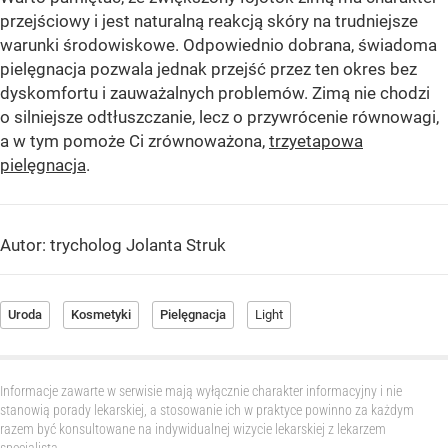
przejściowy i jest naturalną reakcją skóry na trudniejsze
warunki środowiskowe. Odpowiednio dobrana, świadoma
pielęgnacja pozwala jednak przejść przez ten okres bez
dyskomfortu i zauważalnych problemów. Zimą nie chodzi
o silniejsze odtłuszczanie, lecz o przywrócenie równowagi,
a w tym pomoże Ci zrównoważona,
trzyetapowa
pielęgnacja
.
Autor: trycholog Jolanta Struk
Uroda
Kosmetyki
Pielęgnacja
Light
Informacje zawarte w serwisie mają wyłącznie charakter informacyjny i nie
stanowią porady lekarskiej, a stosowanie ich w praktyce powinno za każdym
razem być konsultowane na indywidualnej wizycie lekarskiej z lekarzem