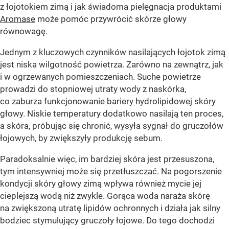
z łojotokiem zimą i jak świadoma pielęgnacja produktami
Aromase
może pomóc przywrócić skórze głowy
równowagę.
Jednym z kluczowych czynników nasilających łojotok zimą
jest niska wilgotność powietrza. Zarówno na zewnątrz, jak
i w ogrzewanych pomieszczeniach. Suche powietrze
prowadzi do stopniowej utraty wody z naskórka,
co zaburza funkcjonowanie bariery hydrolipidowej skóry
głowy. Niskie temperatury dodatkowo nasilają ten proces,
a skóra, próbując się chronić, wysyła sygnał do gruczołów
łojowych, by zwiększyły produkcję sebum.
Paradoksalnie więc, im bardziej skóra jest przesuszona,
tym intensywniej może się przetłuszczać. Na pogorszenie
kondycji skóry głowy zimą wpływa również mycie jej
cieplejszą wodą niż zwykle. Gorąca woda naraża skórę
na zwiększoną utratę lipidów ochronnych i działa jak silny
bodziec stymulujący gruczoły łojowe. Do tego dochodzi