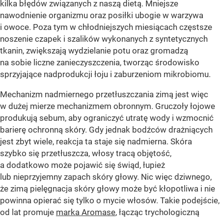
kilka błędów związanych z naszą dietą. Mniejsze
nawodnienie organizmu oraz posiłki ubogie w warzywa
i owoce. Poza tym w chłodniejszych miesiącach częstsze
noszenie czapek i szalików wykonanych z syntetycznych
tkanin, zwiększają wydzielanie potu oraz gromadzą
na sobie liczne zanieczyszczenia, tworząc środowisko
sprzyjające nadprodukcji łoju i zaburzeniom mikrobiomu.
Mechanizm nadmiernego przetłuszczania zimą jest więc
w dużej mierze mechanizmem obronnym. Gruczoły łojowe
produkują sebum, aby ograniczyć utratę wody i wzmocnić
barierę ochronną skóry. Gdy jednak bodźców drażniących
jest zbyt wiele, reakcja ta staje się nadmierna. Skóra
szybko się przetłuszcza, włosy tracą objętość,
a dodatkowo może pojawić się świąd, łupież
lub nieprzyjemny zapach skóry głowy. Nic więc dziwnego,
że zimą pielęgnacja skóry głowy może być kłopotliwa i nie
powinna opierać się tylko o mycie włosów. Takie podejście,
od lat promuje
marka Aromase
, łącząc trychologiczną