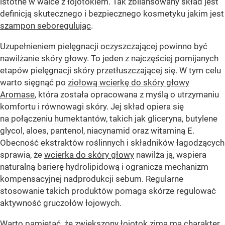
istotne w walce z łojotokiem. Tak zbilansowany skład jest
definicją skutecznego i bezpiecznego kosmetyku jakim jest
szampon seboregulując
.
Uzupełnieniem pielęgnacji oczyszczającej powinno być
nawilżanie skóry głowy. To jeden z najczęściej pomijanych
etapów pielęgnacji skóry przetłuszczającej się. W tym celu
warto sięgnąć po
ziołową wcierkę do skóry głowy
Aromase
, która została opracowana z myślą o utrzymaniu
komfortu i równowagi skóry. Jej skład opiera się
na połączeniu humektantów, takich jak gliceryna, butylene
glycol, aloes, pantenol, niacynamid oraz witaminą E.
Obecność ekstraktów roślinnych i składników łagodzących
sprawia, że
wcierka do skóry głowy
nawilża ją, wspiera
naturalną barierę hydrolipidową i ogranicza mechanizm
kompensacyjnej nadprodukcji sebum. Regularne
stosowanie takich produktów pomaga skórze regulować
aktywność gruczołów łojowych.
Warto pamiętać, że zwiększony łojotok zimą ma charakter