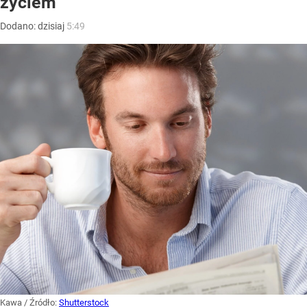
życiem
Dodano:
dzisiaj
5:49
Kawa
/ Źródło:
Shutterstock