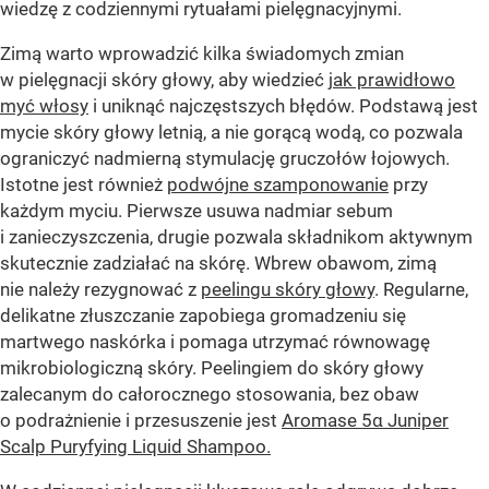
wiedzę z codziennymi rytuałami pielęgnacyjnymi.
Zimą warto wprowadzić kilka świadomych zmian
w pielęgnacji skóry głowy, aby wiedzieć
jak prawidłowo
myć włosy
i uniknąć najczęstszych błędów. Podstawą jest
mycie skóry głowy letnią, a nie gorącą wodą, co pozwala
ograniczyć nadmierną stymulację gruczołów łojowych.
Istotne jest również
podwójne szamponowanie
przy
każdym myciu. Pierwsze usuwa nadmiar sebum
i zanieczyszczenia, drugie pozwala składnikom aktywnym
skutecznie zadziałać na skórę. Wbrew obawom, zimą
nie należy rezygnować z
peelingu skóry głowy
. Regularne,
delikatne złuszczanie zapobiega gromadzeniu się
martwego naskórka i pomaga utrzymać równowagę
mikrobiologiczną skóry. Peelingiem do skóry głowy
zalecanym do całorocznego stosowania, bez obaw
o podrażnienie i przesuszenie jest
Aromase 5α Juniper
Scalp Puryfying Liquid Shampoo.