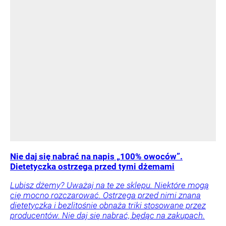
Nie daj się nabrać na napis „100% owoców”.
Dietetyczka ostrzega przed tymi dżemami
Lubisz dżemy? Uważaj na te ze sklepu. Niektóre mogą
cię mocno rozczarować. Ostrzega przed nimi znana
dietetyczka i bezlitośnie obnaża triki stosowane przez
producentów. Nie daj się nabrać, będąc na zakupach.