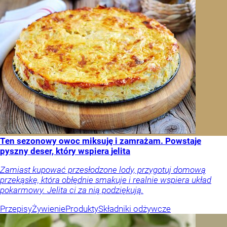
Ten sezonowy owoc miksuję i zamrażam. Powstaje
pyszny deser, który wspiera jelita
Zamiast kupować przesłodzone lody, przygotuj domową
przekąskę, która obłędnie smakuje i realnie wspiera układ
pokarmowy. Jelita ci za nią podziękują.
Przepisy
Żywienie
Produkty
Składniki odżywcze