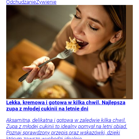
Odchudzanie
Żywienie
Lekka, kremowa i gotowa w kilka chwil. Najlepsza
zupa z młodej cukinii na letnie dni
Aksamitna, delikatna i gotowa w zaledwie kilka chwil.
Zupa z młodej cukinii to idealny pomysł na letni obiad.
Poznaj sprawdzony przepis oraz wskazówki, dzięki
którym zawsze wychodzi idealnie.