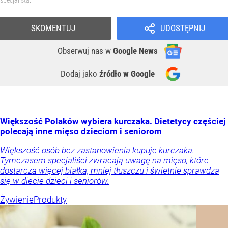
specjalistą.
SKOMENTUJ
UDOSTĘPNIJ
Obserwuj nas
w
Google News
Dodaj jako
źródło w Google
Większość Polaków wybiera kurczaka. Dietetycy częściej
polecają inne mięso dzieciom i seniorom
Większość osób bez zastanowienia kupuje kurczaka.
Tymczasem specjaliści zwracają uwagę na mięso, które
dostarcza więcej białka, mniej tłuszczu i świetnie sprawdza
się w diecie dzieci i seniorów.
Żywienie
Produkty