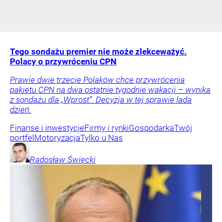
Tego sondażu premier nie może zlekceważyć.
Polacy o przywróceniu CPN
Prawie dwie trzecie Polaków chce przywrócenia
pakietu CPN na dwa ostatnie tygodnie wakacji – wynika
z sondażu dla „Wprost”. Decyzja w tej sprawie lada
dzień.
Finanse i inwestycje
Firmy i rynki
Gospodarka
Twój
portfel
Motoryzacja
Tylko u Nas
Radosław
Święcki