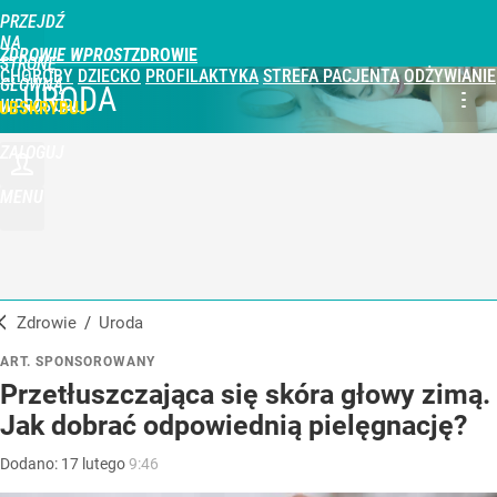
PRZEJDŹ
NA
ZDROWIE WPROST
STRONĘ
CHOROBY
DZIECKO
PROFILAKTYKA
STREFA PACJENTA
ODŻYWIANIE
GŁÓWNĄ
URODA
WPROST.PL
UBSKRYBUJ
ZALOGUJ
MENU
Zdrowie
/
Uroda
ART. SPONSOROWANY
Przetłuszczająca się skóra głowy zimą.
Jak dobrać odpowiednią pielęgnację?
Dodano:
17
lutego
9:46