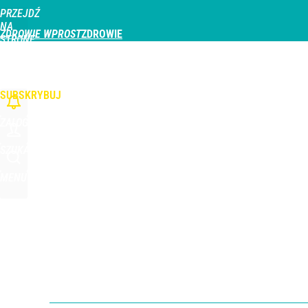
PRZEJDŹ
Udostępnij
0
Skomentuj
NA
ZDROWIE WPROST
STRONĘ
GŁÓWNĄ
CHOROBY
DZIECKO
PROFILAKTYKA
STREFA PACJENTA
ODŻYWIAN
WPROST.PL
SUBSKRYBUJ
ZALOGUJ
SZUKAJ
MENU