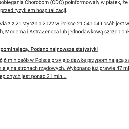
apobiegania Chorobom (CDC) poinformowały w piątek, że 
przed ryzykiem hospitalizacji
.
a z z 21 stycznia 2022 w Polsce 21 541 049 osób jest 
ch, Moderna i AstraZeneca lub jednodawkową szczepion
ypominającą. Podano najnowsze statystyki
6,6 mln osób w Polsce przyjęło dawkę przypominającą 
zielę na stronach rządowych. Wykonano już prawie 47 ml
epionych jest ponad 21 mln...