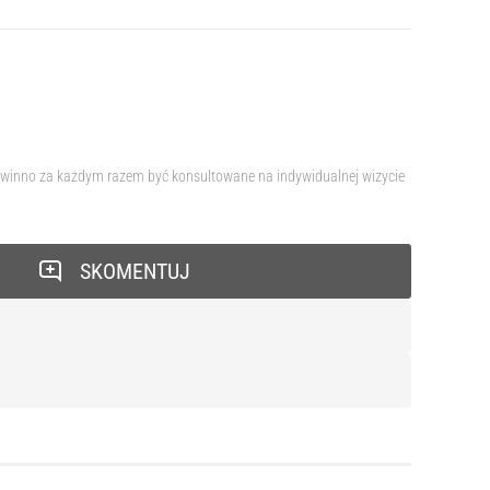
 powinno za każdym razem być konsultowane na indywidualnej wizycie
SKOMENTUJ