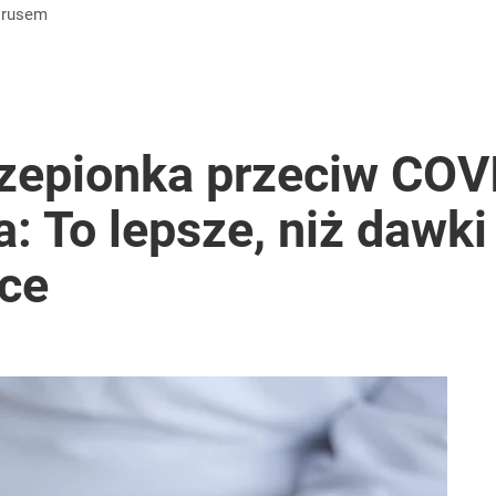
wirusem
zepionka przeciw COV
a: To lepsze, niż dawki
ce