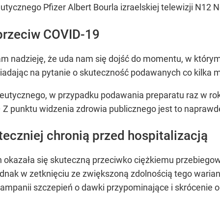
ycznego Pfizer Albert Bourla izraelskiej telewizji N12 
 przeciw COVID-19
m nadzieję, że uda nam się dojść do momentu, w którym 
iadając na pytanie o skuteczność podawanych co kilka 
utycznego, w przypadku podawania preparatu raz w roku,
– Z punktu widzenia zdrowia publicznego jest to naprawdę
teczniej chronią przed hospitalizacją
h okazała się skuteczną przeciwko ciężkiemu przebiego
jednak w zetknięciu ze zwiększoną zdolnością tego waria
kampanii szczepień o dawki przypominające i skrócenie