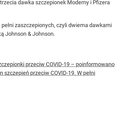
trzecia dawka szczepionek Moderny i Pfizera
w pełni zaszczepionych, czyli dwiema dawkami
ką Johnson & Johnson.
szczepionki przeciw COVID-19 – poinformowano
n szczepień przeciw COVID-19. W pełni