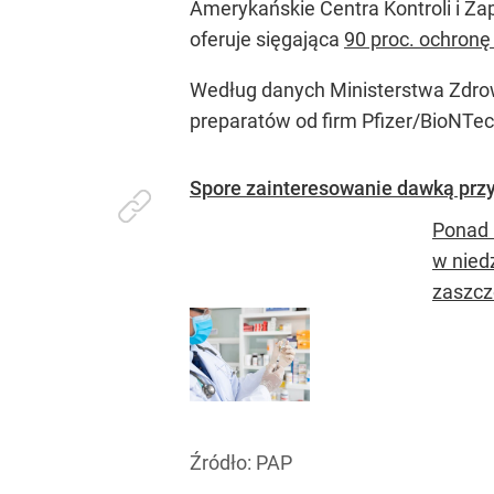
Amerykańskie Centra Kontroli i Z
oferuje sięgająca
90 proc. ochronę 
Według danych Ministerstwa Zdrowi
preparatów od firm Pfizer/BioNTe
Spore zainteresowanie dawką prz
Ponad 
w nied
zaszcz
Źródło:
PAP