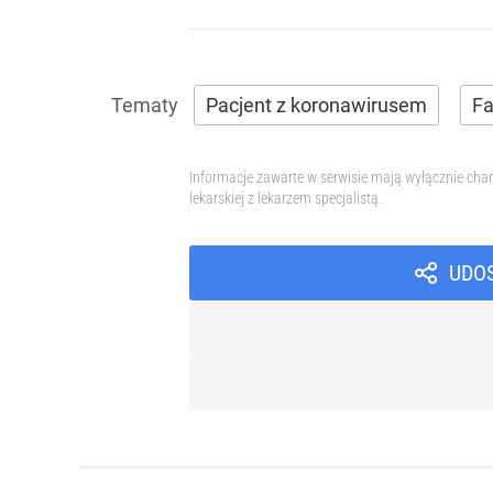
Pacjent z koronawirusem
Fa
Informacje zawarte w serwisie mają wyłącznie char
lekarskiej z lekarzem specjalistą.
UDO