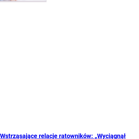
Wstrząsające relacje ratowników: „Wyciągnął