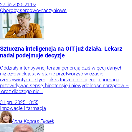
27
lip
2026
21:02
Choroby sercowo-naczyniowe
Sztuczna inteligencja na OIT już działa. Lekarz
nadal podejmuje decyzje
Oddziały intensywnej terapii generują dziś więcej danych
niż człowiek jest w stanie przetworzyć w czasie
rzeczywistym. O tym, jak sztuczna inteligencja pomaga
przewidywać sepsę, hipotensję i niewydolność narządów –
oraz dlaczego nie...
31
gru
2025
13:55
Innowacje i farmacja
Anna
Kopras-Fijołek