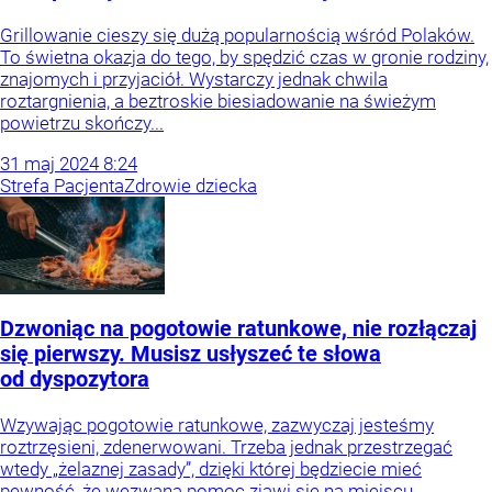
Grillowanie cieszy się dużą popularnością wśród Polaków.
To świetna okazja do tego, by spędzić czas w gronie rodziny,
znajomych i przyjaciół. Wystarczy jednak chwila
roztargnienia, a beztroskie biesiadowanie na świeżym
powietrzu skończy...
31
maj
2024
8:24
Strefa Pacjenta
Zdrowie dziecka
Dzwoniąc na pogotowie ratunkowe, nie rozłączaj
się pierwszy. Musisz usłyszeć te słowa
od dyspozytora
Wzywając pogotowie ratunkowe, zazwyczaj jesteśmy
roztrzęsieni, zdenerwowani. Trzeba jednak przestrzegać
wtedy „żelaznej zasady”, dzięki której będziecie mieć
pewność, że wezwana pomoc zjawi się na miejscu.