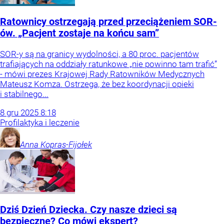
Ratownicy ostrzegają przed przeciążeniem SOR-
ów. „Pacjent zostaje na końcu sam”
SOR-y są na granicy wydolności, a 80 proc. pacjentów
trafiających na oddziały ratunkowe „nie powinno tam trafić”
- mówi prezes Krajowej Rady Ratowników Medycznych
Mateusz Komza. Ostrzega, że bez koordynacji opieki
i stabilnego...
8
gru
2025
8:18
Profilaktyka i leczenie
Anna
Kopras-Fijołek
Dziś Dzień Dziecka. Czy nasze dzieci są
bezpieczne? Co mówi ekspert?