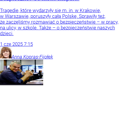
Tragedie, które wydarzyły się m. in. w Krakowie,
w Warszawie, poruszyły całą Polskę. Sprawiły też,
że zaczęliśmy rozmawiać o bezpieczeństwie – w pracy,
na ulicy, w szkole. Także – o bezpieczeństwie naszych
dzieci.
1
cze
2025
7:15
Anna
Kopras-Fijołek