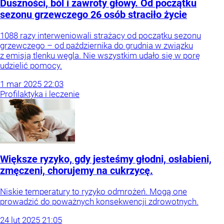
Duszności, ból i zawroty głowy. Od początku
sezonu grzewczego 26 osób straciło życie
1088 razy interweniowali strażacy od początku sezonu
grzewczego – od października do grudnia w związku
z emisją tlenku węgla. Nie wszystkim udało się w porę
udzielić pomocy.
1
mar
2025
22:03
Profilaktyka i leczenie
Większe ryzyko, gdy jesteśmy głodni, osłabieni,
zmęczeni, chorujemy na cukrzycę.
Niskie temperatury to ryzyko odmrożeń. Mogą one
prowadzić do poważnych konsekwencji zdrowotnych.
24
lut
2025
21:05