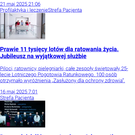
21
maj
2025
21:06
Profilaktyka i leczenie
Strefa Pacjenta
Prawie 11 tysięcy lotów dla ratowania życia.
Jubileusz na wyjątkowej służbie
Piloci, ratownicy, pielęgniarki, całe zespoły świętowały 25-
lecie Lotniczego Pogotowia Ratunkowego. 100 osób
otrzymało wyróżnienia „Zasłużony dla ochrony zdrowia”.
16
maj
2025
7:01
Strefa Pacjenta