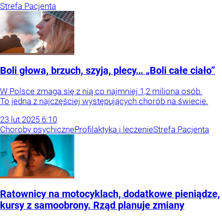
Strefa Pacjenta
Boli głowa, brzuch, szyja, plecy… „Boli całe ciało”
W Polsce zmaga się z nią co najmniej 1,2 miliona osób.
To jedna z najczęściej występujących chorób na świecie.
23
lut
2025
6:10
Choroby psychiczne
Profilaktyka i leczenie
Strefa Pacjenta
Ratownicy na motocyklach, dodatkowe pieniądze,
kursy z samoobrony. Rząd planuje zmiany