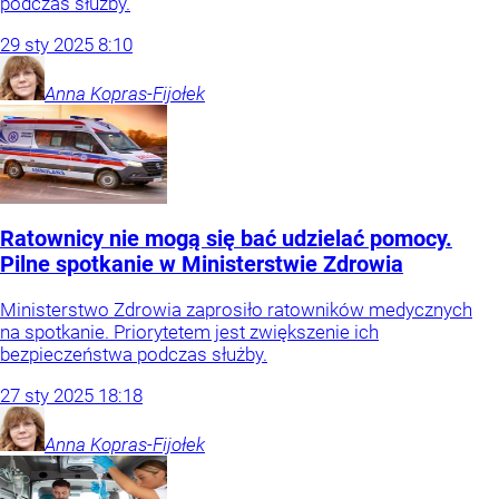
podczas służby.
29
sty
2025
8:10
Anna
Kopras-Fijołek
Ratownicy nie mogą się bać udzielać pomocy.
Pilne spotkanie w Ministerstwie Zdrowia
Ministerstwo Zdrowia zaprosiło ratowników medycznych
na spotkanie. Priorytetem jest zwiększenie ich
bezpieczeństwa podczas służby.
27
sty
2025
18:18
Anna
Kopras-Fijołek