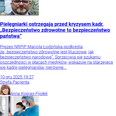
Pielęgniarki ostrzegają przed kryzysem kadr.
„Bezpieczeństwo zdrowotne to bezpieczeństwo
państwa”
Prezes NRPiP Mariola Łodzińska podkreśla,
że „bezpieczeństwo zdrowotne jest kluczowe, jak
bezpieczeństwo narodowe”. Sprzeciwia się szukaniu
oszczędności w płacach medyków, wskazuje na starzejącą
się kadrę pielęgniarską, nierówne...
10
gru
2025
19:27
Strefa Pacjenta
Anna
Kopras-Fijołek