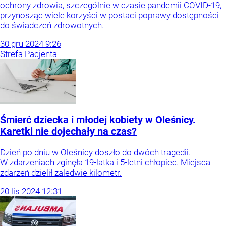
ochrony zdrowia, szczególnie w czasie pandemii COVID-19,
przynosząc wiele korzyści w postaci poprawy dostępności
do świadczeń zdrowotnych.
30
gru
2024
9:26
Strefa Pacjenta
Śmierć dziecka i młodej kobiety w Oleśnicy.
Karetki nie dojechały na czas?
Dzień po dniu w Oleśnicy doszło do dwóch tragedii.
W zdarzeniach zginęła 19-latka i 5-letni chłopiec. Miejsca
zdarzeń dzielił zaledwie kilometr.
20
lis
2024
12:31