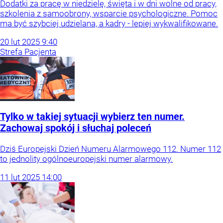
Dodatki za pracę w niedzielę, święta i w dni wolne od pracy,
szkolenia z samoobrony, wsparcie psychologiczne. Pomoc
ma być szybciej udzielana, a kadry - lepiej wykwalifikowane.
20
lut
2025
9:40
Strefa Pacjenta
Tylko w takiej sytuacji wybierz ten numer.
Zachowaj spokój i słuchaj poleceń
Dziś Europejski Dzień Numeru Alarmowego 112. Numer 112
to jednolity ogólnoeuropejski numer alarmowy.
11
lut
2025
14:00