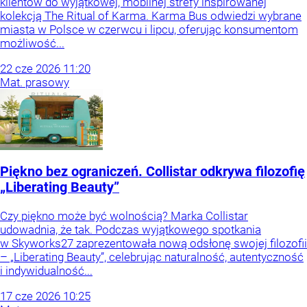
klientów do wyjątkowej, mobilnej strefy inspirowanej
kolekcją The Ritual of Karma. Karma Bus odwiedzi wybrane
miasta w Polsce w czerwcu i lipcu, oferując konsumentom
możliwość...
22
cze
2026
11:20
Mat. prasowy
Piękno bez ograniczeń. Collistar odkrywa filozofię
„Liberating Beauty”
Czy piękno może być wolnością? Marka Collistar
udowadnia, że tak. Podczas wyjątkowego spotkania
w Skyworks27 zaprezentowała nową odsłonę swojej filozofii
– „Liberating Beauty”, celebrując naturalność, autentyczność
i indywidualność...
17
cze
2026
10:25