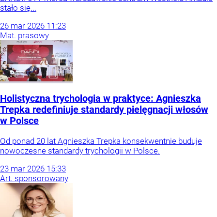
stało się...
26
mar
2026
11:23
Mat. prasowy
Holistyczna trychologia w praktyce: Agnieszka
Trepka redefiniuje standardy pielęgnacji włosów
w Polsce
Od ponad 20 lat Agnieszka Trepka konsekwentnie buduje
nowoczesne standardy trychologii w Polsce.
23
mar
2026
15:33
Art. sponsorowany