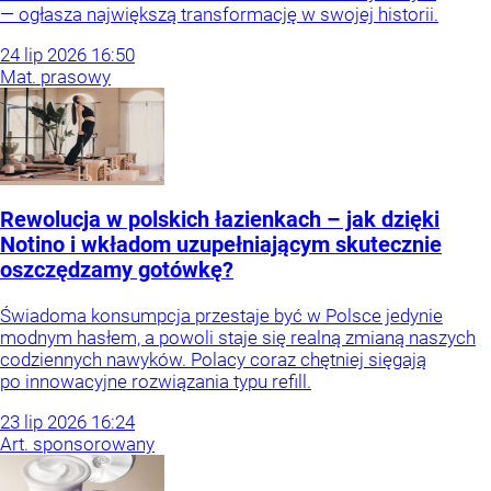
— ogłasza największą transformację w swojej historii.
24
lip
2026
16:50
Mat. prasowy
Rewolucja w polskich łazienkach – jak dzięki
Notino i wkładom uzupełniającym skutecznie
oszczędzamy gotówkę?
Świadoma konsumpcja przestaje być w Polsce jedynie
modnym hasłem, a powoli staje się realną zmianą naszych
codziennych nawyków. Polacy coraz chętniej sięgają
po innowacyjne rozwiązania typu refill.
23
lip
2026
16:24
Art. sponsorowany