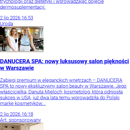
trychologii oraz dietetyki i wprowadzając pojęcie
dermosuplementacji.
2
lip
2026
16:53
Uroda
DANUCERA SPA: nowy luksusowy salon piękności
w Warszawie
Zabiegi premium w eleganckich wnętrzach – DANUCERA
SPA to nowy ekskluzywny salon beauty w Warszawie. Jego
właścicielka, Danuta Mieloch, kosmetolog, która odniosła
sukces w USA, już dwa lata temu wprowadziła do Polski
markę kosmetyków...
2
lip
2026
16:18
Art. sponsorowany