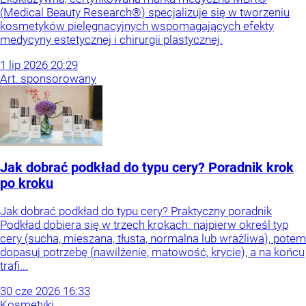
(Medical Beauty Research®) specjalizuje się w tworzeniu
kosmetyków pielęgnacyjnych wspomagających efekty
medycyny estetycznej i chirurgii plastycznej.
1
lip
2026
20:29
Art. sponsorowany
Jak dobrać podkład do typu cery? Poradnik krok
po kroku
Jak dobrać podkład do typu cery? Praktyczny poradnik
Podkład dobiera się w trzech krokach: najpierw określ typ
cery (sucha, mieszana, tłusta, normalna lub wrażliwa), potem
dopasuj potrzebę (nawilżenie, matowość, krycie), a na końcu
trafi...
30
cze
2026
16:33
Kosmetyki