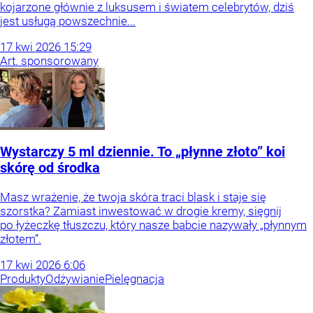
kojarzone głównie z luksusem i światem celebrytów, dziś
jest usługą powszechnie...
17
kwi
2026
15:29
Art. sponsorowany
Wystarczy 5 ml dziennie. To „płynne złoto” koi
skórę od środka
Masz wrażenie, że twoja skóra traci blask i staje się
szorstka? Zamiast inwestować w drogie kremy, sięgnij
po łyżeczkę tłuszczu, który nasze babcie nazywały „płynnym
złotem”.
17
kwi
2026
6:06
Produkty
Odżywianie
Pielęgnacja