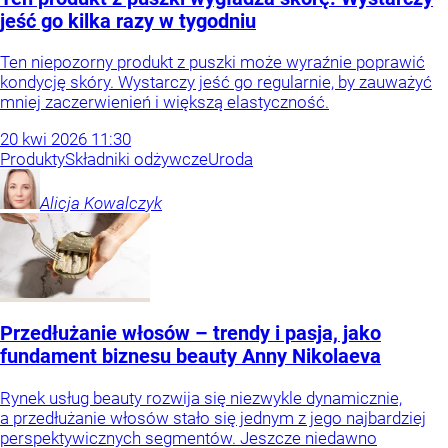
jeść go kilka razy w tygodniu
Ten niepozorny produkt z puszki może wyraźnie poprawić
kondycję skóry. Wystarczy jeść go regularnie, by zauważyć
mniej zaczerwienień i większą elastyczność.
20
kwi
2026
11:30
Produkty
Składniki odżywcze
Uroda
Alicja
Kowalczyk
Przedłużanie włosów – trendy i pasja, jako
fundament biznesu beauty Anny Nikolaeva
Rynek usług beauty rozwija się niezwykle dynamicznie,
a przedłużanie włosów stało się jednym z jego najbardziej
perspektywicznych segmentów. Jeszcze niedawno