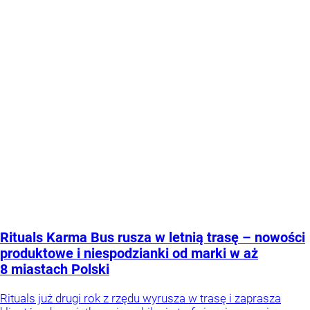
Rituals Karma Bus rusza w letnią trasę – nowości
produktowe i niespodzianki od marki w aż
8 miastach Polski
Rituals już drugi rok z rzędu wyrusza w trasę i zaprasza