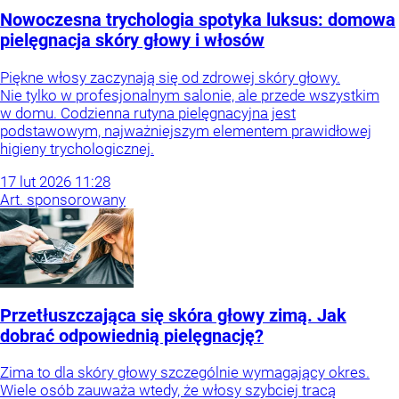
Nowoczesna trychologia spotyka luksus: domowa
pielęgnacja skóry głowy i włosów
Piękne włosy zaczynają się od zdrowej skóry głowy.
Nie tylko w profesjonalnym salonie, ale przede wszystkim
w domu. Codzienna rutyna pielęgnacyjna jest
podstawowym, najważniejszym elementem prawidłowej
higieny trychologicznej.
17
lut
2026
11:28
Art. sponsorowany
Przetłuszczająca się skóra głowy zimą. Jak
dobrać odpowiednią pielęgnację?
Zima to dla skóry głowy szczególnie wymagający okres.
Wiele osób zauważa wtedy, że włosy szybciej tracą