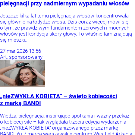
pielęgnacji przy nadmiernym wypadaniu włosów
Jeszcze kilka lat temu pielęgnacja włosów koncentrowała
się głównie na łodydze włosa. Dziś coraz więcej mówi się
o tym, że prawdziwym fundamentem zdrowych i mocnych
włosów jest kondycja skóry głowy. To właśnie tam znajdują
się mieszki...
27
mar
2026
13:56
Art. sponsorowany
„nieZWYKŁA KOBIETA” – święto kobiecości
z marką BANDI
Wiedza, pielęgnacja, inspirujące spotkania i ważny przekaz
o kobiecej sile – tak wyglądała trzecia edycja wydarzenia
„nieZWYKŁA KOBIETA” organizowanego przez markę
BANDI. 6 i 7 marca warszawskie centrum Westfield Arkadia