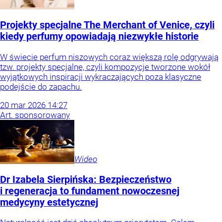
Projekty specjalne The Merchant of Venice, czyli
kiedy perfumy opowiadają niezwykłe historie
W świecie perfum niszowych coraz większą rolę odgrywają
tzw. projekty specjalne, czyli kompozycje tworzone wokół
wyjątkowych inspiracji wykraczających poza klasyczne
podejście do zapachu.
20
mar
2026
14:27
Art. sponsorowany
Wideo
Dr Izabela Sierpińska: Bezpieczeństwo
i regeneracja to fundament nowoczesnej
medycyny estetycznej