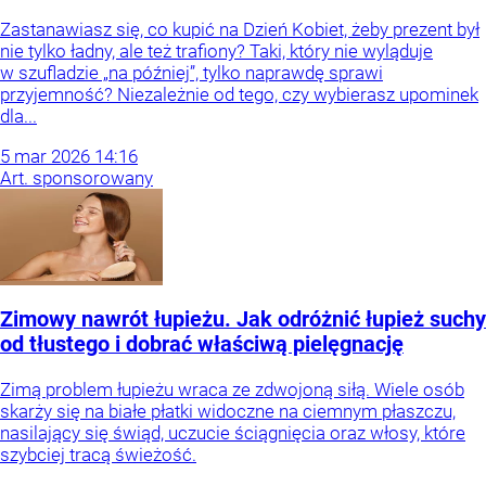
Zastanawiasz się, co kupić na Dzień Kobiet, żeby prezent był
nie tylko ładny, ale też trafiony? Taki, który nie wyląduje
w szufladzie „na później”, tylko naprawdę sprawi
przyjemność? Niezależnie od tego, czy wybierasz upominek
dla...
5
mar
2026
14:16
Art. sponsorowany
Zimowy nawrót łupieżu. Jak odróżnić łupież suchy
od tłustego i dobrać właściwą pielęgnację
Zimą problem łupieżu wraca ze zdwojoną siłą. Wiele osób
skarży się na białe płatki widoczne na ciemnym płaszczu,
nasilający się świąd, uczucie ściągnięcia oraz włosy, które
szybciej tracą świeżość.