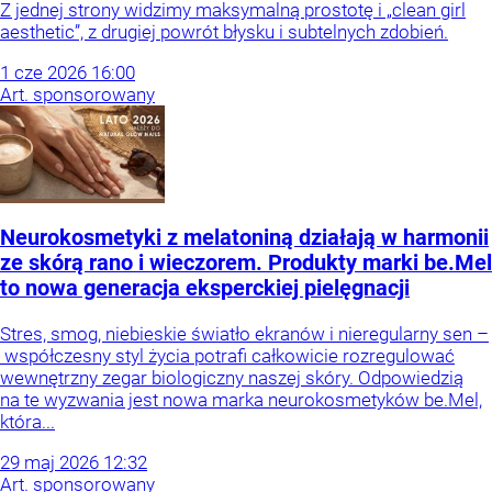
Z jednej strony widzimy maksymalną prostotę i „clean girl
aesthetic”, z drugiej powrót błysku i subtelnych zdobień.
1
cze
2026
16:00
Art. sponsorowany
Neurokosmetyki z melatoniną działają w harmonii
ze skórą rano i wieczorem. Produkty marki be.Mel
to nowa generacja eksperckiej pielęgnacji
Stres, smog, niebieskie światło ekranów i nieregularny sen –
współczesny styl życia potrafi całkowicie rozregulować
wewnętrzny zegar biologiczny naszej skóry. Odpowiedzią
na te wyzwania jest nowa marka neurokosmetyków be.Mel,
która...
29
maj
2026
12:32
Art. sponsorowany