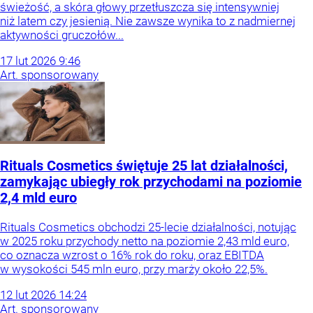
świeżość, a skóra głowy przetłuszcza się intensywniej
niż latem czy jesienią. Nie zawsze wynika to z nadmiernej
aktywności gruczołów...
17
lut
2026
9:46
Art. sponsorowany
Rituals Cosmetics świętuje 25 lat działalności,
zamykając ubiegły rok przychodami na poziomie
2,4 mld euro
Rituals Cosmetics obchodzi 25-lecie działalności, notując
w 2025 roku przychody netto na poziomie 2,43 mld euro,
co oznacza wzrost o 16% rok do roku, oraz EBITDA
w wysokości 545 mln euro, przy marży około 22,5%.
12
lut
2026
14:24
Art. sponsorowany