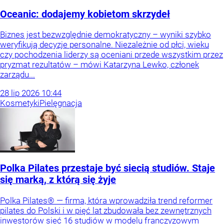
Oceanic: dodajemy kobietom skrzydeł
Biznes jest bezwzględnie demokratyczny – wyniki szybko
weryfikują decyzje personalne. Niezależnie od płci, wieku
czy pochodzenia liderzy są oceniani przede wszystkim przez
pryzmat rezultatów – mówi Katarzyna Lewko, członek
zarządu...
28
lip
2026
10:44
Kosmetyki
Pielęgnacja
Polka Pilates przestaje być siecią studiów. Staje
się marką, z którą się żyje
Polka Pilates® — firma, która wprowadziła trend reformer
pilates do Polski i w pięć lat zbudowała bez zewnętrznych
inwestorów sieć 16 studiów w modelu franczyzowym