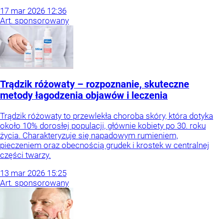
17
mar
2026
12:36
Art. sponsorowany
Trądzik różowaty – rozpoznanie, skuteczne
metody łagodzenia objawów i leczenia
Trądzik różowaty to przewlekła choroba skóry, która dotyka
około 10% dorosłej populacji, głównie kobiety po 30. roku
życia. Charakteryzuje się napadowym rumieniem,
pieczeniem oraz obecnością grudek i krostek w centralnej
części twarzy.
13
mar
2026
15:25
Art. sponsorowany