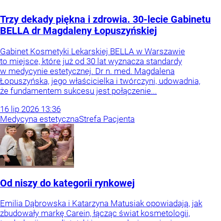
Trzy dekady piękna i zdrowia. 30-lecie Gabinetu
BELLA dr Magdaleny Łopuszyńskiej
Gabinet Kosmetyki Lekarskiej BELLA w Warszawie
to miejsce, które już od 30 lat wyznacza standardy
w medycynie estetycznej. Dr n. med. Magdalena
Łopuszyńska, jego właścicielka i twórczyni, udowadnia,
że fundamentem sukcesu jest połączenie...
16
lip
2026
13:36
Medycyna estetyczna
Strefa Pacjenta
Od niszy do kategorii rynkowej
Emilia Dąbrowska i Katarzyna Matusiak opowiadają, jak
zbudowały markę Carein, łącząc świat kosmetologii,