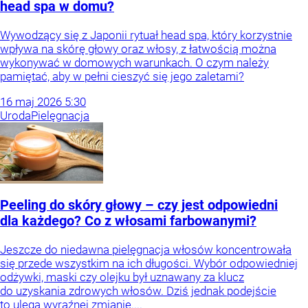
head spa w domu?
Wywodzący się z Japonii rytuał head spa, który korzystnie
wpływa na skórę głowy oraz włosy, z łatwością można
wykonywać w domowych warunkach. O czym należy
pamiętać, aby w pełni cieszyć się jego zaletami?
16
maj
2026
5:30
Uroda
Pielęgnacja
Peeling do skóry głowy – czy jest odpowiedni
dla każdego? Co z włosami farbowanymi?
Jeszcze do niedawna pielęgnacja włosów koncentrowała
się przede wszystkim na ich długości. Wybór odpowiedniej
odżywki, maski czy olejku był uznawany za klucz
do uzyskania zdrowych włosów. Dziś jednak podejście
to ulega wyraźnej zmianie....