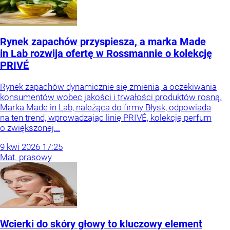
Rynek zapachów przyspiesza, a marka Made
in Lab rozwija ofertę w Rossmannie o kolekcję
PRIVÉ
Rynek zapachów dynamicznie się zmienia, a oczekiwania
konsumentów wobec jakości i trwałości produktów rosną.
Marka Made in Lab, należąca do firmy Błysk, odpowiada
na ten trend, wprowadzając linię PRIVÉ, kolekcję perfum
o zwiększonej...
9
kwi
2026
17:25
Mat. prasowy
Wcierki do skóry głowy to kluczowy element