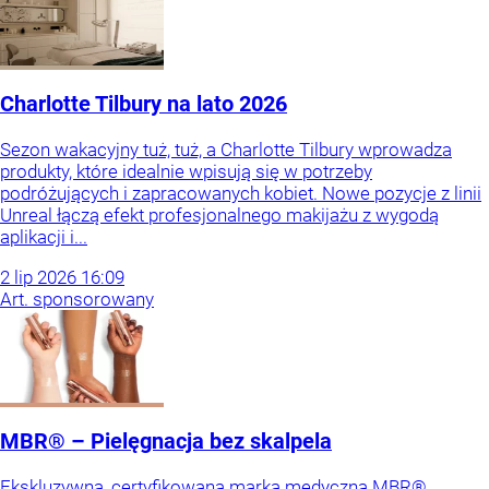
Charlotte Tilbury na lato 2026
Sezon wakacyjny tuż, tuż, a Charlotte Tilbury wprowadza
produkty, które idealnie wpisują się w potrzeby
podróżujących i zapracowanych kobiet. Nowe pozycje z linii
Unreal łączą efekt profesjonalnego makijażu z wygodą
aplikacji i...
2
lip
2026
16:09
Art. sponsorowany
MBR® – Pielęgnacja bez skalpela
Ekskluzywna, certyfikowana marka medyczna MBR®