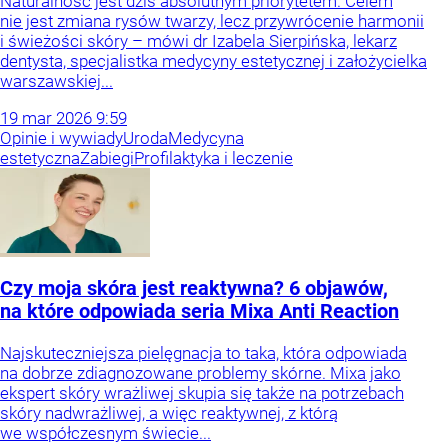
Naturalność jest dziś absolutnym priorytetem. Celem
nie jest zmiana rysów twarzy, lecz przywrócenie harmonii
i świeżości skóry – mówi dr Izabela Sierpińska, lekarz
dentysta, specjalistka medycyny estetycznej i założycielka
warszawskiej...
19
mar
2026
9:59
Opinie i wywiady
Uroda
Medycyna
estetyczna
Zabiegi
Profilaktyka i leczenie
Czy moja skóra jest reaktywna? 6 objawów,
na które odpowiada seria Mixa Anti Reaction
Najskuteczniejsza pielęgnacja to taka, która odpowiada
na dobrze zdiagnozowane problemy skórne. Mixa jako
ekspert skóry wrażliwej skupia się także na potrzebach
skóry nadwrażliwej, a więc reaktywnej, z którą
we współczesnym świecie...