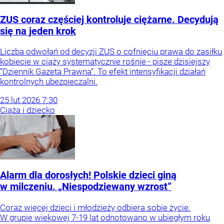
ZUS coraz częściej kontroluje ciężarne. Decydują
się na jeden krok
Liczba odwołań od decyzji ZUS o cofnięciu prawa do zasiłku
kobiecie w ciąży systematycznie rośnie - pisze dzisiejszy
“Dziennik Gazeta Prawna”. To efekt intensyfikacji działań
kontrolnych ubezpieczalni.
25
lut
2026
7:30
Ciąża i dziecko
Alarm dla dorosłych! Polskie dzieci giną
w milczeniu. „Niespodziewany wzrost”
Coraz więcej dzieci i młodzieży odbiera sobie życie.
W grupie wiekowej 7-19 lat odnotowano w ubiegłym roku