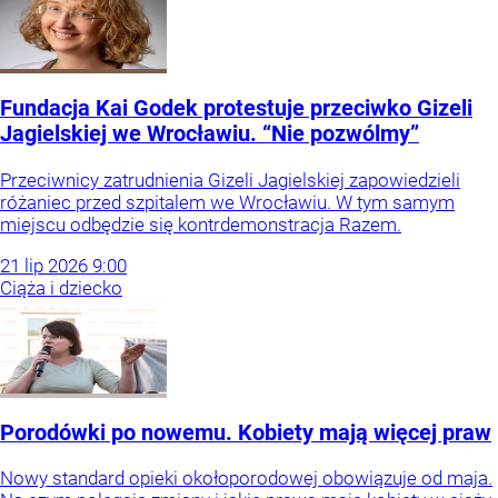
Fundacja Kai Godek protestuje przeciwko Gizeli
Jagielskiej we Wrocławiu. “Nie pozwólmy”
Przeciwnicy zatrudnienia Gizeli Jagielskiej zapowiedzieli
różaniec przed szpitalem we Wrocławiu. W tym samym
miejscu odbędzie się kontrdemonstracja Razem.
21
lip
2026
9:00
Ciąża i dziecko
Porodówki po nowemu. Kobiety mają więcej praw
Nowy standard opieki okołoporodowej obowiązuje od maja.