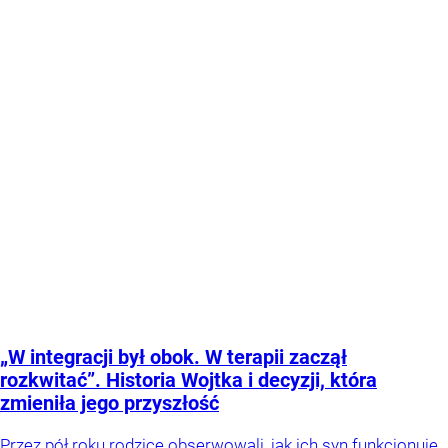
„W integracji był obok. W terapii zaczął
rozkwitać”. Historia Wojtka i decyzji, która
zmieniła jego przyszłość
Przez pół roku rodzice obserwowali, jak ich syn funkcjonuje