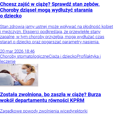
Chcesz zajść w ciążę? Sprawdź stan zębów.
Choroby dziąseł mogą wydłużyć starania
o dziecko
Stan zdrowia jamy ustnej może wpływać na płodność kobiet
i mężczyzn. Eksperci podkreślają, że przewlekłe stany
zapalne, w tym choroby przyzębia, mogą wydłużać czas
starań o dziecko oraz pogarszać parametry nasienia.
20
mar
2026
18:46
Choroby stomatologiczne
Ciąża i dziecko
Profilaktyka i
leczenie
Została zwolniona, bo zaszła w ciążę? Burza
wokół departamentu równości KPRM
Zagadkowe powody zwolnienia wicedyrektorki