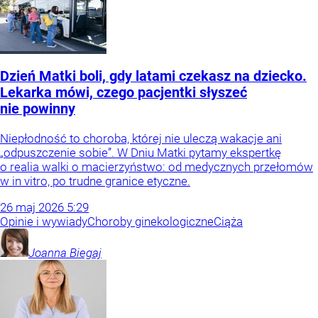
Dzień Matki boli, gdy latami czekasz na dziecko.
Lekarka mówi, czego pacjentki słyszeć
nie powinny
Niepłodność to choroba, której nie uleczą wakacje ani
„odpuszczenie sobie”. W Dniu Matki pytamy ekspertkę
o realia walki o macierzyństwo: od medycznych przełomów
w in vitro, po trudne granice etyczne.
26
maj
2026
5:29
Opinie i wywiady
Choroby ginekologiczne
Ciąża
Joanna
Biegaj