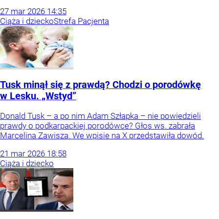
27
mar
2026
14:35
Ciąża i dziecko
Strefa Pacjenta
Tusk minął się z prawdą? Chodzi o porodówkę
w Lesku. „Wstyd”
Donald Tusk – a po nim Adam Szłapka – nie powiedzieli
prawdy o podkarpackiej porodówce? Głos ws. zabrała
Marcelina Zawisza. We wpisie na X przedstawiła dowód.
21
mar
2026
18:58
Ciąża i dziecko