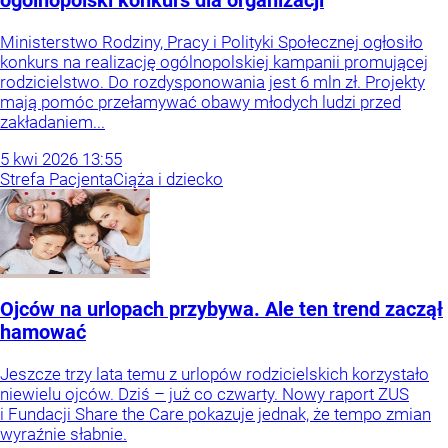
ogólnopolski konkurs dla organizacji
Ministerstwo Rodziny, Pracy i Polityki Społecznej ogłosiło
konkurs na realizację ogólnopolskiej kampanii promującej
rodzicielstwo. Do rozdysponowania jest 6 mln zł. Projekty
mają pomóc przełamywać obawy młodych ludzi przed
zakładaniem...
5
kwi
2026
13:55
Strefa Pacjenta
Ciąża i dziecko
Ojców na urlopach przybywa. Ale ten trend zaczął
hamować
Jeszcze trzy lata temu z urlopów rodzicielskich korzystało
niewielu ojców. Dziś – już co czwarty. Nowy raport ZUS
i Fundacji Share the Care pokazuje jednak, że tempo zmian
wyraźnie słabnie.