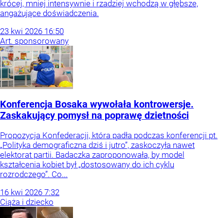
krócej, mniej intensywnie i rzadziej wchodzą w głębsze,
angażujące doświadczenia.
23
kwi
2026
16:50
Art. sponsorowany
Konferencja Bosaka wywołała kontrowersje.
Zaskakujący pomysł na poprawę dzietności
Propozycja Konfederacji, która padła podczas konferencji pt.
„Polityka demograficzna dziś i jutro”, zaskoczyła nawet
elektorat partii. Badaczka zaproponowała, by model
kształcenia kobiet był „dostosowany do ich cyklu
rozrodczego”. Co...
16
kwi
2026
7:32
Ciąża i dziecko