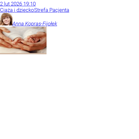
2
lut
2026
19:10
Ciąża i dziecko
Strefa Pacjenta
Anna
Kopras-Fijołek