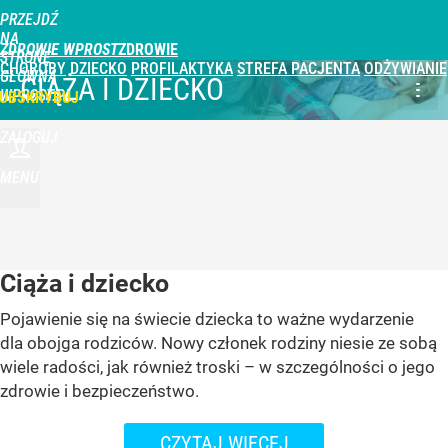
PRZEJDŹ
NA
ZDROWIE WPROST
STRONĘ
CHOROBY
DZIECKO
PROFILAKTYKA
STREFA PACJENTA
ODŻYWIANIE
GŁÓWNĄ
CIĄŻA I DZIECKO
WPROST.PL
UBSKRYBUJ
ZALOGUJ
MENU
Ciąża i dziecko
Pojawienie się na świecie dziecka to ważne wydarzenie
dla obojga rodziców. Nowy członek rodziny niesie ze sobą
wiele radości, jak również troski – w szczególności o jego
zdrowie i bezpieczeństwo.
CZYTAJ WIĘCEJ