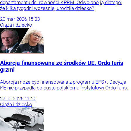
departamentu ds. równości KPRM. Odwołano ją dlatego,
że kilka tygodni wcześniej urodziła dziecko?
20
mar
2026
15:03
Ciąża i dziecko
Aborcja finansowana ze środków UE. Ordo Iuris
grzmi
Aborcja może być finansowana z programu EFS+. Decyzja
KE nie przypadła do gustu polskiemu instytutowi Ordo Iuris.
27
lut
2026
11:20
Ciąża i dziecko