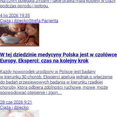
Na czym polegają zmiany i jakie prawa mają kobiety w ciąży,
podczas porodu i połogu.
4
lip
2026
19:35
Ciąża i dziecko
Strefa Pacjenta
W tej dziedzinie medycyny Polska jest w czołówce
Europy. Eksperci: czas na kolejny krok
Każdy noworodek urodzony w Polsce jest badany
w kierunku 30 chorób. Eksperci apelują jednak o włączenie
do badań przesiewowych badania w kierunku rzadkiej
choroby, która odbiera zdolności ruchowe, mowę, może
spowodować otępienie i zgon....
28
cze
2026
9:21
Ciąża i dziecko