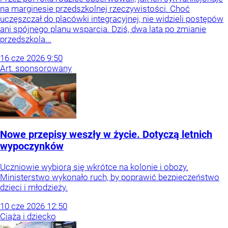
na marginesie przedszkolnej rzeczywistości. Choć
uczęszczał do placówki integracyjnej, nie widzieli postępów
ani spójnego planu wsparcia. Dziś, dwa lata po zmianie
przedszkola...
16
cze
2026
9:50
Art. sponsorowany
Nowe przepisy weszły w życie. Dotyczą letnich
wypoczynków
Uczniowie wybiorą się wkrótce na kolonie i obozy.
Ministerstwo wykonało ruch, by poprawić bezpieczeństwo
dzieci i młodzieży.
10
cze
2026
12:50
Ciąża i dziecko