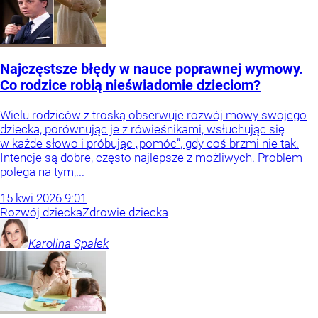
Najczęstsze błędy w nauce poprawnej wymowy.
Co rodzice robią nieświadomie dzieciom?
Wielu rodziców z troską obserwuje rozwój mowy swojego
dziecka, porównując je z rówieśnikami, wsłuchując się
w każde słowo i próbując „pomóc”, gdy coś brzmi nie tak.
Intencje są dobre, często najlepsze z możliwych. Problem
polega na tym,...
15
kwi
2026
9:01
Rozwój dziecka
Zdrowie dziecka
Karolina
Spałek