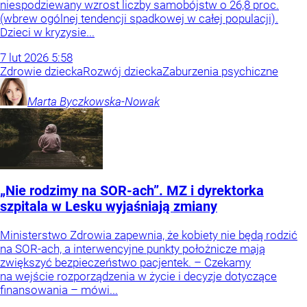
niespodziewany wzrost liczby samobójstw o 26,8 proc.
(wbrew ogólnej tendencji spadkowej w całej populacji).
Dzieci w kryzysie...
7
lut
2026
5:58
Zdrowie dziecka
Rozwój dziecka
Zaburzenia psychiczne
Marta
Byczkowska-Nowak
„Nie rodzimy na SOR-ach”. MZ i dyrektorka
szpitala w Lesku wyjaśniają zmiany
Ministerstwo Zdrowia zapewnia, że kobiety nie będą rodzić
na SOR-ach, a interwencyjne punkty położnicze mają
zwiększyć bezpieczeństwo pacjentek. – Czekamy
na wejście rozporządzenia w życie i decyzje dotyczące
finansowania – mówi...