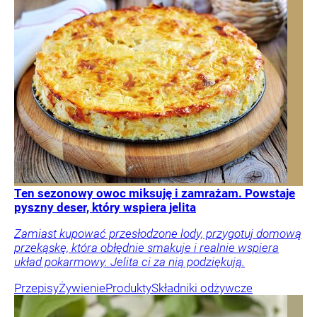
Ten sezonowy owoc miksuję i zamrażam. Powstaje
pyszny deser, który wspiera jelita
Zamiast kupować przesłodzone lody, przygotuj domową
przekąskę, która obłędnie smakuje i realnie wspiera
układ pokarmowy. Jelita ci za nią podziękują.
Przepisy
Żywienie
Produkty
Składniki odżywcze