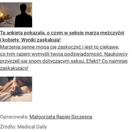
Ta ankieta pokazała, o czym w seksie marzą mężczyźni
i kobiety. Wyniki zaskakują!
Marzenia senne mogą cię zaskoczyć i jest to ciekawe,
co tym razem wymyśli twoja podświadomość. Naukowcy
przyjrzeli się snom dotyczącym seksu. Efekt? Co najmniej
zaskakujący!
Opracowała:
Małgorzata Rapiej-Szczęsna
Źródło:
Medical Daily