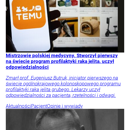
Mistrzowie polskiej medycyny. Stworzył pierwszy
na świecie program profilaktyki raka jelita, uczył
odpowiedzialności
Zmarł prof. Eugeniusz Butruk, inicjator pierwszego na
świecie ogólnokrajowego kolonoskopowego programu
profilaktyki raka jelita grubego. Lekarzy uczył
odpowiedzialności za pacjenta, rzetelności i odwagi.
Aktualności
Pacjent
Opinie i wywiady