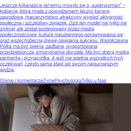
Jeszcze kilkanaście lat temu mówiło się o „superwoman” –
kobiecie, która miała z powodzeniem łączyć karierę
zawodową, macierzyństwo, atrakcyjny wygląd, aktywność
społeczną i szczęśliwy związek. Dziś ten model nie tylko nie
zniknął, ale został spotęgowany przez media
społecznościowe, kulturę nieustannego porównywania się
oraz wszechobecną presję osiągania sukcesu. Współczesna
Polka ma być piękna, zadbana, wysportowana,
przedsiębiorcza, emocjonalnie dojrzała. Ma być dobrą matką,
partnerką i przyjaciółką. A jeśli nie spełnia wszystkich tych
oczekiwań, często sama staje się swoim najsurowszym
sędzią.
Opinie i komentarze
Życie
Psychologia
Tylko u Nas