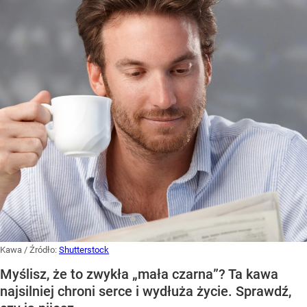
Kawa
/ Źródło:
Shutterstock
Myślisz, że to zwykła „mała czarna”? Ta kawa
najsilniej chroni serce i wydłuża życie. Sprawdź,