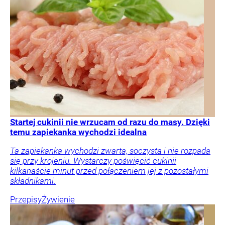
Startej cukinii nie wrzucam od razu do masy. Dzięki
temu zapiekanka wychodzi idealna
Ta zapiekanka wychodzi zwarta, soczysta i nie rozpada
się przy krojeniu. Wystarczy poświęcić cukinii
kilkanaście minut przed połączeniem jej z pozostałymi
składnikami.
Przepisy
Żywienie