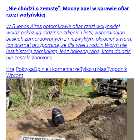
„Nie chodzi o zemstę”. Mocny apel w sprawie ofiar
rzezi wołyńskiej
W Buenos Aires potomkowie ofiar rzezi wołyńskiej
wciąż pokazują rodzinne zdjęcia i listy, wspominając
bliskich zamordowanych z niezwykłym okrucieństwem.
Ich dramat przypomina, że dla wielu rodzin Wołyń nie
jest historią zamkniętą, lecz bolesną raną, która do dziś
nie została zagojona.
Kraj
Polityka
Opinie i komentarze
Tylko u Nas
Tygodnik
Wprost