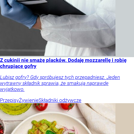
Z cukinii nie smażę placków. Dodaję mozzarellę i robię
chrupiące gofry
Lubisz gofry? Gdy spróbujesz tych przepadniesz. Jeden
wytrawny składnik sprawia, że smakują naprawdę
wyjątkowo.
Przepisy
Żywienie
Składniki odżywcze