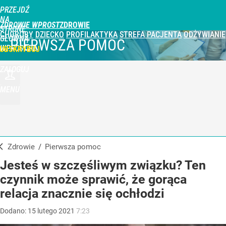
PRZEJDŹ
NA
ZDROWIE WPROST
STRONĘ
CHOROBY
DZIECKO
PROFILAKTYKA
STREFA PACJENTA
ODŻYWIANIE
GŁÓWNĄ
PIERWSZA POMOC
WPROST.PL
UBSKRYBUJ
ZALOGUJ
MENU
Zdrowie
/
Pierwsza pomoc
Jesteś w szczęśliwym związku? Ten
czynnik może sprawić, że gorąca
relacja znacznie się ochłodzi
Dodano:
15
lutego
2021
7:23