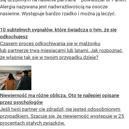
Alergia nazywana jest nadwrażliwością na osocze
nasienne. Występuje bardzo rzadko i można ją leczyć.
10 subtelnych sygnałów, które świadczą o tym, że się
odkochujesz
Czasem proces odkochiwania się w małżonku
lub partnerze trwa miesiącami lub latami. Jak rozpoznać,
że właśnie tak się w twoim przypadku dzieje?
Niewierność ma różne oblicza. Oto te najlepiej opisane
przez psychologów
Jeśli twój partner cię zdradził, nie jesteś odosobnionym
przypadkiem. Szacuje się, że niewierność występuje w 25
procentach stałych związków.