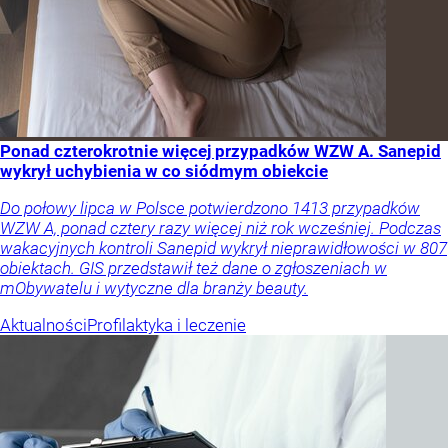
Ponad czterokrotnie więcej przypadków WZW A. Sanepid
wykrył uchybienia w co siódmym obiekcie
Do połowy lipca w Polsce potwierdzono 1413 przypadków
WZW A, ponad cztery razy więcej niż rok wcześniej. Podczas
wakacyjnych kontroli Sanepid wykrył nieprawidłowości w 807
obiektach. GIS przedstawił też dane o zgłoszeniach w
mObywatelu i wytyczne dla branży beauty.
Aktualności
Profilaktyka i leczenie