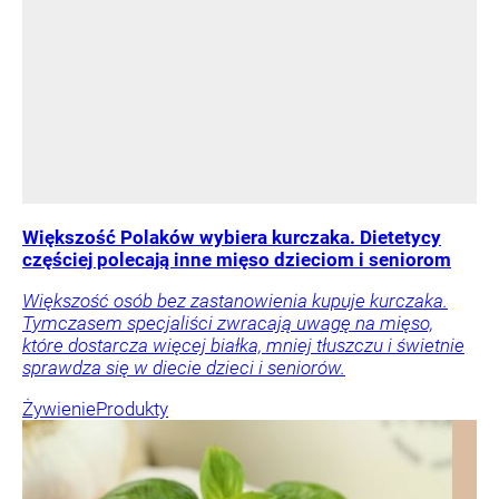
Większość Polaków wybiera kurczaka. Dietetycy
częściej polecają inne mięso dzieciom i seniorom
Większość osób bez zastanowienia kupuje kurczaka.
Tymczasem specjaliści zwracają uwagę na mięso,
które dostarcza więcej białka, mniej tłuszczu i świetnie
sprawdza się w diecie dzieci i seniorów.
Żywienie
Produkty