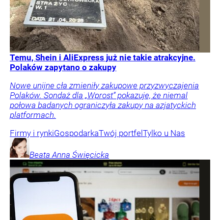
Temu, Shein i AliExpress już nie takie atrakcyjne.
Polaków zapytano o zakupy
Nowe unijne cła zmieniły zakupowe przyzwyczajenia
Polaków. Sondaż dla „Wprost” pokazuje, że niemal
połowa badanych ograniczyła zakupy na azjatyckich
platformach.
Firmy i rynki
Gospodarka
Twój portfel
Tylko u Nas
Beata Anna
Święcicka