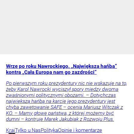
Wrze po roku Nawrockiego. „Największa hańba”
kontra „Cała Europa nam go zazdrości”
Po pierwszym roku prezydentury nic nie wskazuje na to,
żeby Karol Nawrocki wyciszył spory między dwoma
zwaśnionymi politycznymi obozami. – Dotychczas
największą hańbą na karcie jego prezydentury jest
chyba zawetowanie SAFE – ocenia Mariusz Witczak z
KO. – Mamy głowę państwa, z której możemy być
dumni – kontruje Marek Jakubiak z Rozwoju Plus.
Kraj
Tylko u Nas
Polityka
Opinie i komentarze