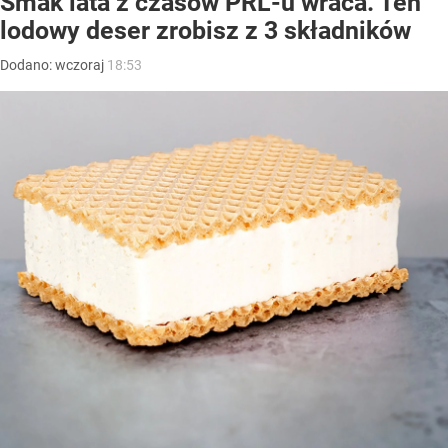
Smak lata z czasów PRL-u wraca. Ten
lodowy deser zrobisz z 3 składników
Dodano:
wczoraj
18:53