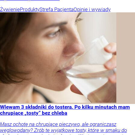
Żywienie
Produkty
Strefa Pacjenta
Opinie i wywiady
Wlewam 3 składniki do tostera. Po kilku minutach mam
chrupiące „tosty” bez chleba
Masz ochotę na chrupiące pieczywo, ale ograniczasz
węglowodany? Zrób te wyjątkowe tosty, które w smaku do