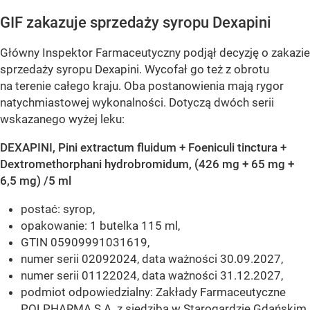
GIF zakazuje sprzedaży syropu Dexapini
Główny Inspektor Farmaceutyczny podjął decyzję o zakazie
sprzedaży syropu Dexapini. Wycofał go też z obrotu
na terenie całego kraju. Oba postanowienia mają rygor
natychmiastowej wykonalności. Dotyczą dwóch serii
wskazanego wyżej leku:
DEXAPINI, Pini extractum fluidum + Foeniculi tinctura +
Dextromethorphani hydrobromidum, (426 mg + 65 mg +
6,5 mg) /5 ml
postać: syrop,
opakowanie: 1 butelka 115 ml,
GTIN 05909991031619,
numer serii 02092024, data ważności 30.09.2027,
numer serii 01122024, data ważności 31.12.2027,
podmiot odpowiedzialny: Zakłady Farmaceutyczne
POLPHARMA S.A. z siedzibą w Starogardzie Gdańskim.