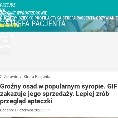
PRZEJDŹ
NA
ZDROWIE WPROST
STRONĘ
CHOROBY
DZIECKO
PROFILAKTYKA
STREFA PACJENTA
ODŻYWIANIE
GŁÓWNĄ
STREFA PACJENTA
WPROST.PL
UBSKRYBUJ
ZALOGUJ
MENU
Zdrowie
/
Strefa Pacjenta
Groźny osad w popularnym syropie. GIF
zakazuje jego sprzedaży. Lepiej zrób
przegląd apteczki
Dodano:
11
czerwca
2025
5:13