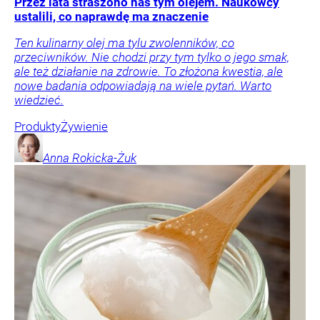
Przez lata straszono nas tym olejem. Naukowcy
ustalili, co naprawdę ma znaczenie
Ten kulinarny olej ma tylu zwolenników, co
przeciwników. Nie chodzi przy tym tylko o jego smak,
ale też działanie na zdrowie. To złożona kwestia, ale
nowe badania odpowiadają na wiele pytań. Warto
wiedzieć.
Produkty
Żywienie
Anna
Rokicka-Żuk