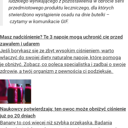
ludzkiego wynikającego z pozostawienia w obrocie serii
przedmiotowego produktu leczniczego, dla których
stwierdzono wystąpienie osadu na dnie butelki –
czytamy w komunikacie GIF.
Masz nadciśnienie? Te 3 napoje mogą uchronić cię przed
zawałem i udarem
Jeśli borykasz się ze zbyt wysokim ciśnieniem, warto
włączyć do swojej diety naturalne napoje, które pomogą
je obniżyć. Zobacz, co poleca specjalistka i zadbaj o swoje
zdrowie, a twój organizm z pewnością ci podziękuje.
Naukowcy potwierdzają: ten owoc może obniżyć ciśnienie
już po 20 dniach
Banany to coś więcej niż szybka przekąska. Badania