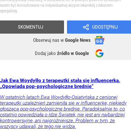
razem być konsultowane na indywidualnej wizycie lekarskiej z lekarzem
specjalistą.
SKOMENTUJ
UDOSTĘPNIJ
Obserwuj nas
w
Google News
Dodaj jako
źródło w Google
Jak Ewa Woydyłło z terapeutki stała się influencerką.
„Opowiada pop-psychologiczne brednie”
W ostatnich latach Ewa Woydyłło-Osiatyńska z cenionej
terapeutki uzależnień zamieniła się w influencerkę, niekiedy
głoszącą pop-psychologiczne brednie. Paradoksalnie to, co
ostatnio powiedziała o Idze Świątek, nie jest ani najbardziej
kontrowersyjne, ani najgroźniejsze. Problem w tym, że
wszyscy udawali, że tego nie widzą.