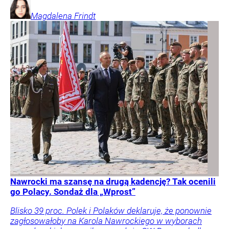
Magdalena
Frindt
Nawrocki ma szansę na drugą kadencję? Tak ocenili
go Polacy. Sondaż dla „Wprost”
Blisko 39 proc. Polek i Polaków deklaruje, że ponownie
zagłosowałoby na Karola Nawrockiego w wyborach