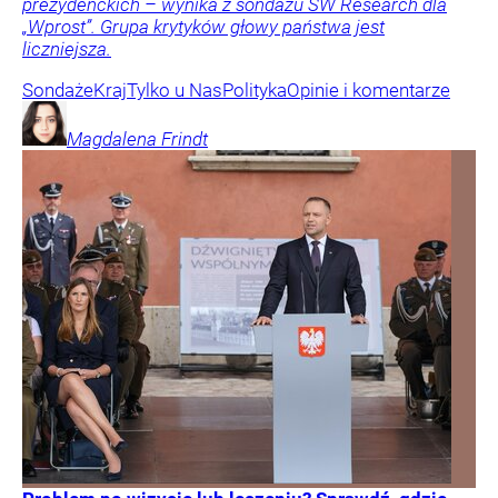
prezydenckich – wynika z sondażu SW Research dla
„Wprost”. Grupa krytyków głowy państwa jest
liczniejsza.
Sondaże
Kraj
Tylko u Nas
Polityka
Opinie i komentarze
Magdalena
Frindt