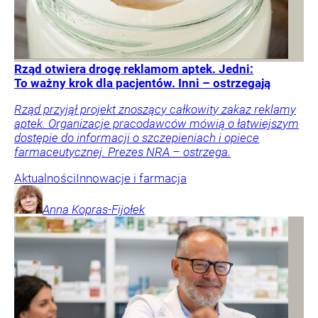
Rząd otwiera drogę reklamom aptek. Jedni:
To ważny krok dla pacjentów. Inni – ostrzegają
Rząd przyjął projekt znoszący całkowity zakaz reklamy
aptek. Organizacje pracodawców mówią o łatwiejszym
dostępie do informacji o szczepieniach i opiece
farmaceutycznej. Prezes NRA – ostrzega.
Aktualności
Innowacje i farmacja
Anna
Kopras-Fijołek