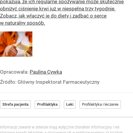
pokazują, że ich regularne spożywanie może skutecznie
obniżyć ciśnienie krwi już w niespełna trzy tygodnie.
Zobacz, jak włączyć je do diety i zadbać o serce
w naturalny sposób.
Opracowała:
Paulina Cywka
Źródło:
Główny Inspektorat Farmaceutyczny
Strefa pacjenta
Profilaktyka
Leki
Profilaktyka i leczenie
Informacje zawarte w serwisie mają wyłącznie charakter informacyjny i nie
stanowią porady lekarskiej, a stosowanie ich w praktyce powinno za każdym