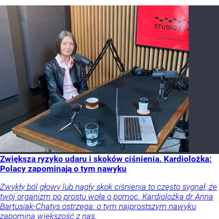
Zwiększa ryzyko udaru i skoków ciśnienia. Kardiolożka:
Polacy zapominają o tym nawyku
Zwykły ból głowy lub nagły skok ciśnienia to często sygnał, że
twój organizm po prostu woła o pomoc. Kardiolożka dr Anna
Bartusiak-Chatys ostrzega: o tym najprostszym nawyku
zapomina większość z nas.