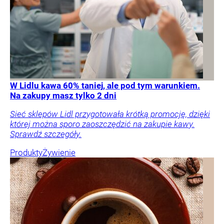
W Lidlu kawa 60% taniej, ale pod tym warunkiem.
Na zakupy masz tylko 2 dni
Sieć sklepów Lidl przygotowała krótką promocję, dzięki
której można sporo zaoszczędzić na zakupie kawy.
Sprawdź szczegóły.
Produkty
Żywienie