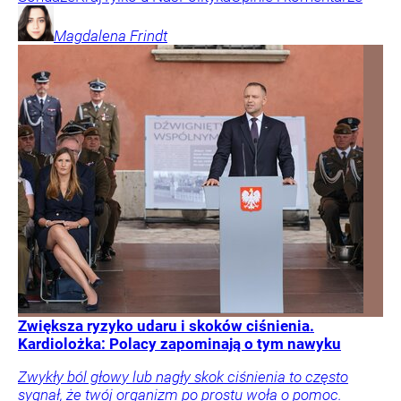
Magdalena
Frindt
Zwiększa ryzyko udaru i skoków ciśnienia.
Kardiolożka: Polacy zapominają o tym nawyku
Zwykły ból głowy lub nagły skok ciśnienia to często
sygnał, że twój organizm po prostu woła o pomoc.