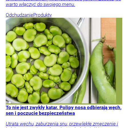
warto włączyć do swojego menu.
Odchudzanie
Produkty
To nie jest zwykły katar. Polipy nosa odbierają węch,
sen i poczucie bezpieczeństwa
Utrata węchu, zaburzenia snu, przewlekłe zmęczenie i