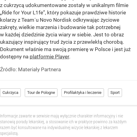
z cukrzycą udokumentowane zostały w unikalnym filmie
„Ride for Your L1fe”, który pokazuje prawdziwe historie
kolarzy z Team´u Novo Nordisk odkrywając życiowe
zakręty, wielkie marzenia i budowanie tak potrzebnej
w każdej dziedzinie życia wiary w siebie. Jest to obraz
ukazujący inspirujący trud życia z przewlekłą chorobą.
Dokument właśnie ma swoją premierę w Polsce i jest już
dostępny na
platformie Player
.
Źródło:
Materiały Partnera
Cukrzyca
Tour de Pologne
Profilaktyka i leczenie
Sport
Informacje zawarte w serwisie mają wyłącznie charakter informacyjny i nie
stanowią porady lekarskiej, a stosowanie ich w praktyce powinno za każdym
razem być konsultowane na indywidualnej wizycie lekarskiej z lekarzem
specjalistą.