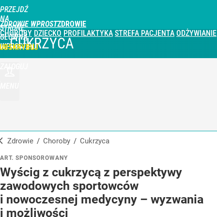
PRZEJDŹ
NA
ZDROWIE WPROST
STRONĘ
CHOROBY
DZIECKO
PROFILAKTYKA
STREFA PACJENTA
ODŻYWIANIE
GŁÓWNĄ
CUKRZYCA
WPROST.PL
UBSKRYBUJ
ZALOGUJ
MENU
Zdrowie
/
Choroby
/
Cukrzyca
ART. SPONSOROWANY
Wyścig z cukrzycą z perspektywy
zawodowych sportowców
i nowoczesnej medycyny – wyzwania
i możliwości