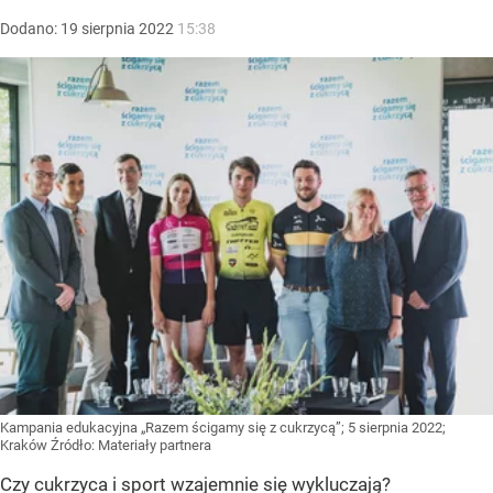
Dodano:
19
sierpnia
2022
15:38
Kampania edukacyjna „Razem ścigamy się z cukrzycą”; 5 sierpnia 2022;
Kraków
Źródło:
Materiały partnera
Czy cukrzyca i sport wzajemnie się wykluczają?