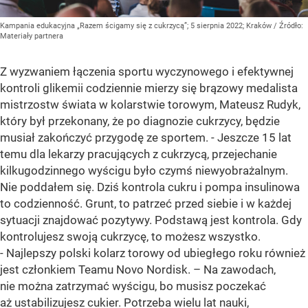
Kampania edukacyjna „Razem ścigamy się z cukrzycą”; 5 sierpnia 2022; Kraków
/ Źródło:
Materiały partnera
Z wyzwaniem łączenia sportu wyczynowego i efektywnej
kontroli glikemii codziennie mierzy się brązowy medalista
mistrzostw świata w kolarstwie torowym, Mateusz Rudyk,
który był przekonany, że po diagnozie cukrzycy, będzie
musiał zakończyć przygodę ze sportem. - Jeszcze 15 lat
temu dla lekarzy pracujących z cukrzycą, przejechanie
kilkugodzinnego wyścigu było czymś niewyobrażalnym.
Nie poddałem się. Dziś kontrola cukru i pompa insulinowa
to codzienność. Grunt, to patrzeć przed siebie i w każdej
sytuacji znajdować pozytywy. Podstawą jest kontrola. Gdy
kontrolujesz swoją cukrzycę, to możesz wszystko.
- Najlepszy polski kolarz torowy od ubiegłego roku również
jest członkiem Teamu Novo Nordisk. – Na zawodach,
nie można zatrzymać wyścigu, bo musisz poczekać
aż ustabilizujesz cukier. Potrzeba wielu lat nauki,