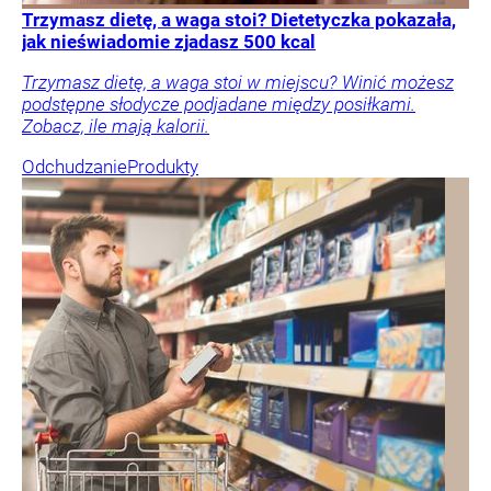
Trzymasz dietę, a waga stoi? Dietetyczka pokazała,
jak nieświadomie zjadasz 500 kcal
Trzymasz dietę, a waga stoi w miejscu? Winić możesz
podstępne słodycze podjadane między posiłkami.
Zobacz, ile mają kalorii.
Odchudzanie
Produkty