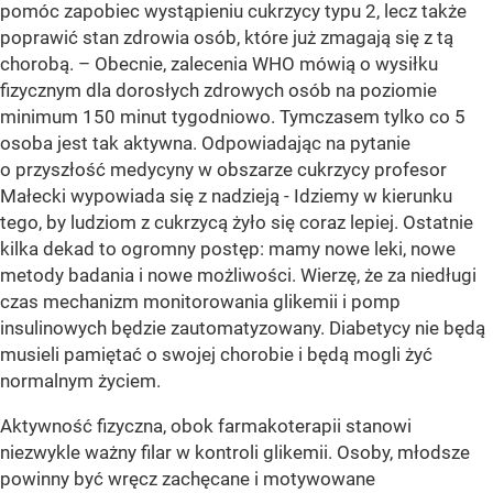
pomóc zapobiec wystąpieniu cukrzycy typu 2, lecz także
poprawić stan zdrowia osób, które już zmagają się z tą
chorobą. – Obecnie, zalecenia WHO mówią o wysiłku
fizycznym dla dorosłych zdrowych osób na poziomie
minimum 150 minut tygodniowo. Tymczasem tylko co 5
osoba jest tak aktywna. Odpowiadając na pytanie
o przyszłość medycyny w obszarze cukrzycy profesor
Małecki wypowiada się z nadzieją - Idziemy w kierunku
tego, by ludziom z cukrzycą żyło się coraz lepiej. Ostatnie
kilka dekad to ogromny postęp: mamy nowe leki, nowe
metody badania i nowe możliwości. Wierzę, że za niedługi
czas mechanizm monitorowania glikemii i pomp
insulinowych będzie zautomatyzowany. Diabetycy nie będą
musieli pamiętać o swojej chorobie i będą mogli żyć
normalnym życiem.
Aktywność fizyczna, obok farmakoterapii stanowi
niezwykle ważny filar w kontroli glikemii. Osoby, młodsze
powinny być wręcz zachęcane i motywowane