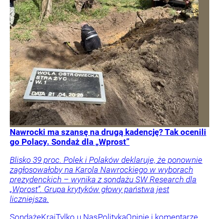
Nawrocki ma szansę na drugą kadencję? Tak ocenili
go Polacy. Sondaż dla „Wprost”
Blisko 39 proc. Polek i Polaków deklaruje, że ponownie
zagłosowałoby na Karola Nawrockiego w wyborach
prezydenckich – wynika z sondażu SW Research dla
„Wprost”. Grupa krytyków głowy państwa jest
liczniejsza.
Sondaże
Kraj
Tylko u Nas
Polityka
Opinie i komentarze