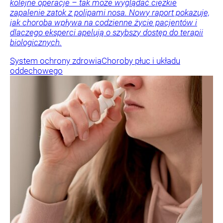
kolejne operacje – tak może wyglądać ciężkie
zapalenie zatok z polipami nosa. Nowy raport pokazuje,
jak choroba wpływa na codzienne życie pacjentów i
dlaczego eksperci apelują o szybszy dostęp do terapii
biologicznych.
System ochrony zdrowia
Choroby płuc i układu
oddechowego