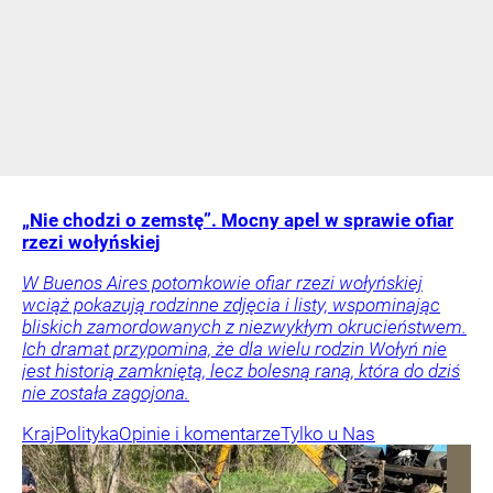
„Nie chodzi o zemstę”. Mocny apel w sprawie ofiar
rzezi wołyńskiej
W Buenos Aires potomkowie ofiar rzezi wołyńskiej
wciąż pokazują rodzinne zdjęcia i listy, wspominając
bliskich zamordowanych z niezwykłym okrucieństwem.
Ich dramat przypomina, że dla wielu rodzin Wołyń nie
jest historią zamkniętą, lecz bolesną raną, która do dziś
nie została zagojona.
Kraj
Polityka
Opinie i komentarze
Tylko u Nas