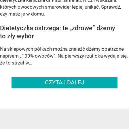
dietetyczka kliniczna dr Paulina Ihnatowicz i wskazała,
których owocowych smarowideł lepiej unikać. Sprawdź,
czy masz je w domu.
Dietetyczka ostrzega: te „zdrowe” dżemy
to zły wybór
Na sklepowych półkach można znaleźć dżemy opatrzone
napisem „100% owoców”. Na pierwszy rzut oka wydaje się,
że to strzał w...
CZYTAJ DALEJ