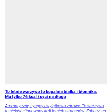
To letnie warzywo to kopalnia białka i błonnika.
Ma tylko 76 kcal i syci na długo
Aromatyczny, sycący i wyjątkowo zdrowy. To warzywo
to niekwestionowany król letnich straganów. Zobacz, co