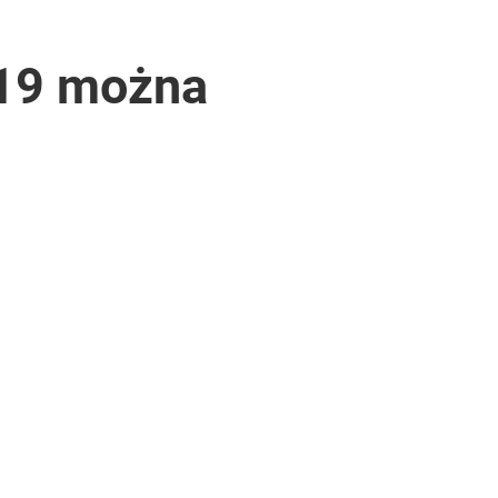
-19 można
lności