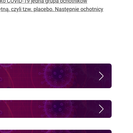
ko COVID-19 jedna grupa ochotników
ną, czyli tzw. placebo. Następnie ochotnicy