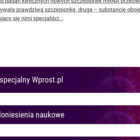
s badań klinicznych nowych szczepionek mRNA przeciw
ywała prawdziwą szczepionkę, druga – substancję obojęt
ujący się nimi specjaliści...
specjalny Wprost.pl
doniesienia naukowe