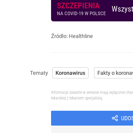
SZCZEPIENIA
Wszyst
NA COVID-19 W POLSCE
Źródło:
Healthline
Koronawirus
Fakty o korona
Informacje zawarte w serwisie mają wyłącznie char
lekarskiej z lekarzem specjalistą.
UDO