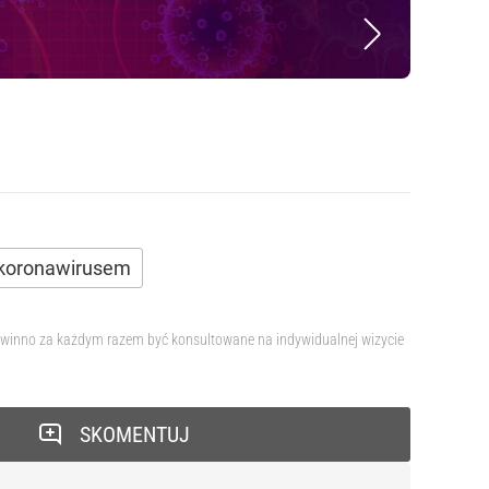
 koronawirusem
 powinno za każdym razem być konsultowane na indywidualnej wizycie
SKOMENTUJ