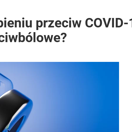
okoją
pieniu przeciw COVID
eciwbólowe?
 świecie program profilaktyki raka jelita, uczył odpowiedzia
rką. „Opowiada pop-psychologiczne brednie”