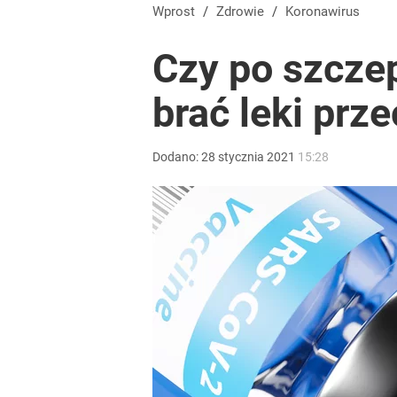
Cicha epidemia wśród Polek. Dane naprawdę niep
Wprost
/
Zdrowie
/
Koronawirus
Czy po szcze
dodaj
brać leki prz
Mistrzowie polskiej medycyny. Stworzył pierwszy na
Dodano:
28
stycznia
2021
15:28
dodaj
Jak Ewa Woydyłło z terapeutki stała się influence
2