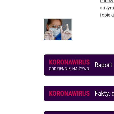
Podcza
otrzym
i opiek
KORONAWIRUS
Raport 
CODZIENNIE, NA ŻYWO
KORONAWIRUS
Fakty, 