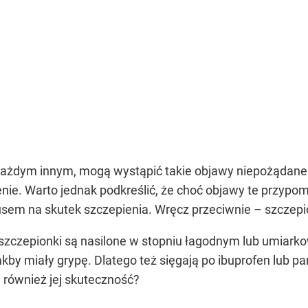
 każdym innym, mogą wystąpić takie objawy niepożądane ja
nie. Warto jednak podkreślić, że choć objawy te przyp
usem na skutek szczepienia. Wręcz przeciwnie – szczepi
szczepionki są nasilone w stopniu łagodnym lub umiarkow
akby miały grypę. Dlatego też sięgają po ibuprofen lub 
ą również jej skuteczność?