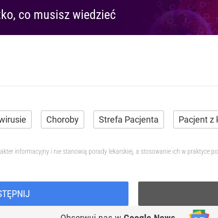
ko, co musisz wiedzieć
wirusie
Choroby
Strefa Pacjenta
Pacjent z
akter informacyjny i nie stanowią porady lekarskiej, a stosowanie ich w praktyce
STĘPNIJ
Obserwuj nas
w
Google News