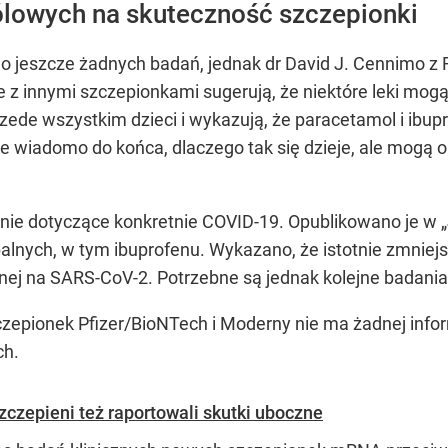
lowych na skuteczność szczepionki
 jeszcze żadnych badań, jednak dr David J. Cennimo z 
e z innymi szczepionkami sugerują, że niektóre leki m
rzede wszystkim dzieci i wykazują, że paracetamol i ibu
e wiadomo do końca, dlaczego tak się dzieje, ale mogą on
ie dotyczące konkretnie COVID-19. Opublikowano je w „Jo
nych, w tym ibuprofenu. Wykazano, że istotnie zmniejszy
j na SARS-CoV-2. Potrzebne są jednak kolejne badania, 
czepionek Pfizer/BioNTech i Moderny nie ma żadnej info
ch.
zczepieni też raportowali skutki uboczne