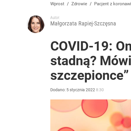
Mistrzowie polskiej medycyny. Stworzył pierwszy na
Wprost
/
Zdrowie
/
Pacjent z korona
Autor:
dodaj
Małgorzata Rapiej-Szczęsna
Cicha epidemia wśród Polek. Dane naprawdę niep
COVID-19: Om
stadną? Mówi 
dodaj
szczepionce”
Jak Ewa Woydyłło z terapeutki stała się influence
Dodano:
5
stycznia
2022
8:30
2