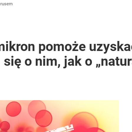
 świecie program profilaktyki raka jelita, uczył odpowiedzia
wirusem
okoją
ikron pomoże uzyska
się o nim, jak o „natur
rką. „Opowiada pop-psychologiczne brednie”