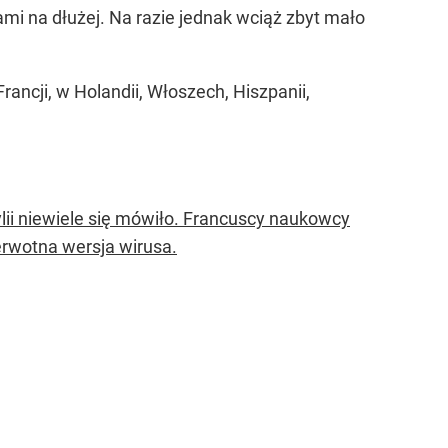
i na dłużej. Na razie jednak wciąż zbyt mało
ancji, w Holandii, Włoszech, Hiszpanii,
ii niewiele się mówiło. Francuscy naukowcy
ierwotna wersja wirusa.