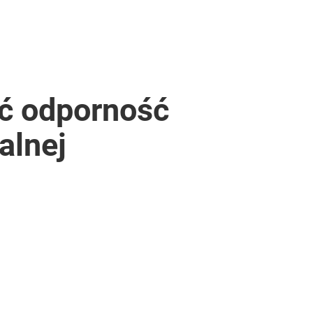
lności
ć odporność
alnej