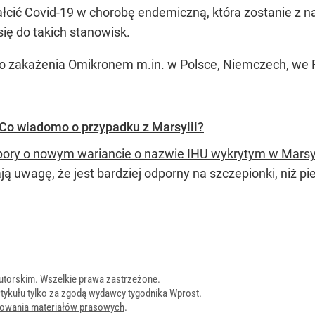
ić Covid-19 w chorobę endemiczną, która zostanie z nam
ię do takich stanowisk.
no zakażenia Omikronem m.in. w Polsce, Niemczech, we Fr
Co wiadomo o przypadku z Marsylii?
 pory o nowym wariancie o nazwie IHU wykrytym w Marsyl
ją uwagę, że jest bardziej odporny na szczepionki, niż p
utorskim. Wszelkie prawa zastrzeżone.
tykułu tylko za zgodą wydawcy tygodnika Wprost.
onowania materiałów prasowych
.