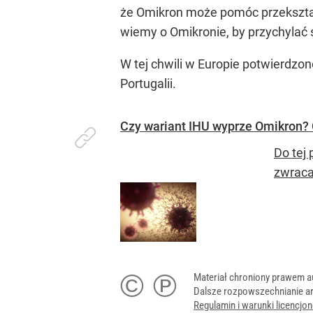
że Omikron może pomóc przekształc
wiemy o Omikronie, by przychylać s
W tej chwili w Europie potwierdzo
Portugalii.
Czy wariant IHU wyprze Omikron? 
Do tej
zwraca
© ℗
Materiał chroniony prawem a
Dalsze rozpowszechnianie ar
Regulamin i warunki licencj