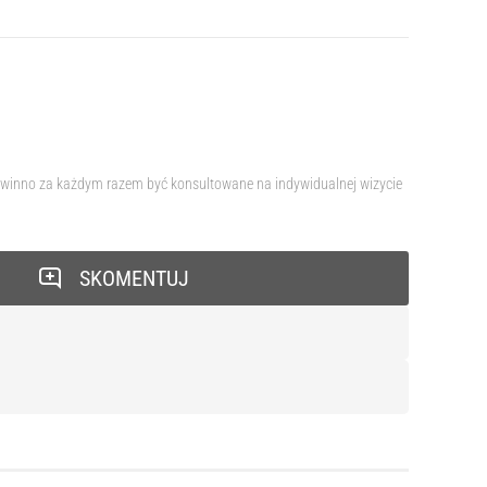
 powinno za każdym razem być konsultowane na indywidualnej wizycie
SKOMENTUJ