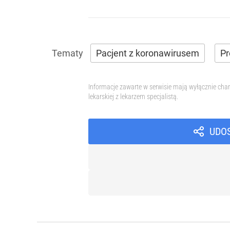
Pacjent z koronawirusem
Pr
Informacje zawarte w serwisie mają wyłącznie char
lekarskiej z lekarzem specjalistą.
UDO