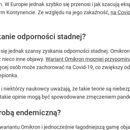
 W Europie jednak szybko się przenosi i jak szacują eks
ym Kontynencie. Ze względu na jego zakaźność,
na Covid
anie odporności stadnej?
 się jednak szansy zyskania odporności stadnej. Omikron 
ż nieco inne objawy.
Wariant Omikron mocniej przypomina
więcej osób może zachorować na Covid-19, co zwiększy o
epionka.
 i niektórzy naukowcy uważają, że takie teorie są niebe
g, takie opinie mogą być spowodowane zmęczeniem pande
orobą endemiczną?
ariantu Omikron i jednocześnie łagodniejszą gamę obj