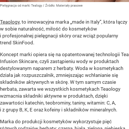
Pielęgnacja od marki Tealogy
/ Źródło:
Materiały prasowe
Teaology
, to innowacyjna marka „made in Italy”, która łączy
w sobie naturalność, miłość do kosmetyków
i profesjonalnej pielęgnacji skóry oraz wciąż popularny
trend SkinFood.
Koncept marki opiera się na opatentowanej technologii Tea
Infusion Skincare, czyli zastąpieniu wody w produktach
destylowanym naparem z herbaty. Woda w kosmetykach
działa jak rozpuszczalnik, zmniejszając wchłanianie się
składników aktywnych w skórę. W tym samym czasie
herbata, zawarta we wszystkich kosmetykach Teaology
wzmacnia składniki aktywne w produktach, dzięki
zawartości katechin, teobrominy, taniny, witamin: C, A,
i z grupy B, K, E oraz kofeiny i składników mineralnych.
Marka do produkcji kosmetyków wykorzystuje pięć
różnych rodzajów herbaty: czarną, białą, zieloną, niebieską