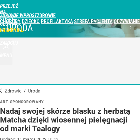
PRZEJDŹ
NA
ZDROWIE WPROST
STRONĘ
CHOROBY
DZIECKO
PROFILAKTYKA
STREFA PACJENTA
ODŻYWIANIE
GŁÓWNĄ
URODA
WPROST.PL
UBSKRYBUJ
ZALOGUJ
MENU
Zdrowie
/
Uroda
ART. SPONSOROWANY
Nadaj swojej skórze blasku z herbatą
Matcha dzięki wiosennej pielęgnacji
od marki Tealogy
Dodano:
11
marca
2022
10:42