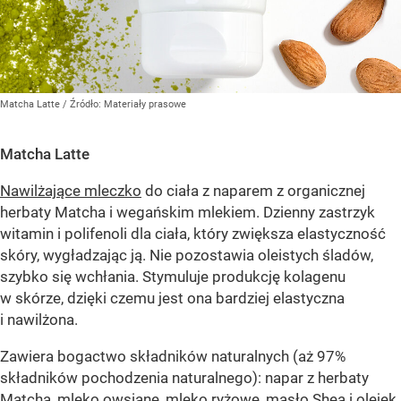
Matcha Latte
/ Źródło:
Materiały prasowe
Matcha Latte
Nawilżające mleczko
do ciała z naparem z organicznej
herbaty Matcha i wegańskim mlekiem. Dzienny zastrzyk
witamin i polifenoli dla ciała, który zwiększa elastyczność
skóry, wygładzając ją. Nie pozostawia oleistych śladów,
szybko się wchłania. Stymuluje produkcję kolagenu
w skórze, dzięki czemu jest ona bardziej elastyczna
i nawilżona.
Zawiera bogactwo składników naturalnych (aż 97%
składników pochodzenia naturalnego): napar z herbaty
Matcha, mleko owsiane, mleko ryżowe, masło Shea i olejek