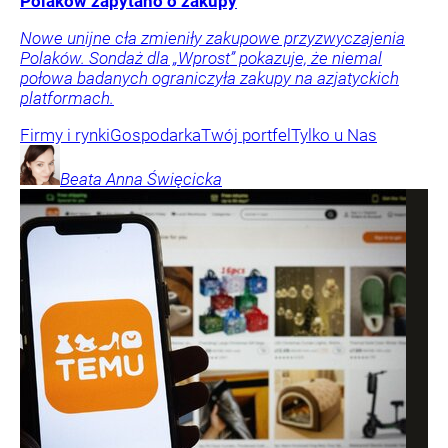
Polaków zapytano o zakupy
Nowe unijne cła zmieniły zakupowe przyzwyczajenia
Polaków. Sondaż dla „Wprost” pokazuje, że niemal
połowa badanych ograniczyła zakupy na azjatyckich
platformach.
Firmy i rynki
Gospodarka
Twój portfel
Tylko u Nas
Beata Anna
Święcicka