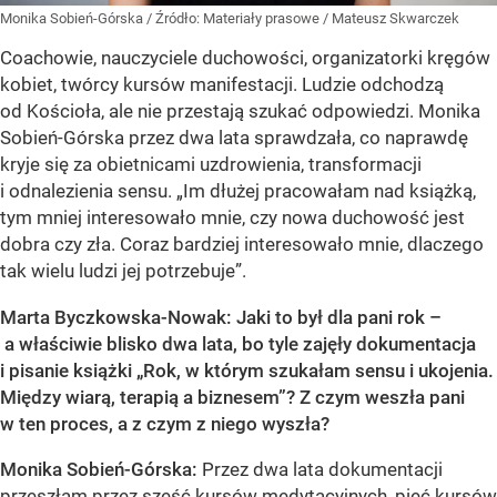
Monika Sobień-Górska
/ Źródło:
Materiały prasowe
/
Mateusz Skwarczek
Coachowie, nauczyciele duchowości, organizatorki kręgów
kobiet, twórcy kursów manifestacji. Ludzie odchodzą
od Kościoła, ale nie przestają szukać odpowiedzi. Monika
Sobień-Górska przez dwa lata sprawdzała, co naprawdę
kryje się za obietnicami uzdrowienia, transformacji
i odnalezienia sensu. „Im dłużej pracowałam nad książką,
tym mniej interesowało mnie, czy nowa duchowość jest
dobra czy zła. Coraz bardziej interesowało mnie, dlaczego
tak wielu ludzi jej potrzebuje”.
Marta Byczkowska-Nowak: Jaki to był dla pani rok –
a właściwie blisko dwa lata, bo tyle zajęły dokumentacja
i pisanie książki „Rok, w którym szukałam sensu i ukojenia.
Między wiarą, terapią a biznesem”? Z czym weszła pani
w ten proces, a z czym z niego wyszła?
Monika Sobień-Górska:
Przez dwa lata dokumentacji
przeszłam przez sześć kursów medytacyjnych, pięć kursów