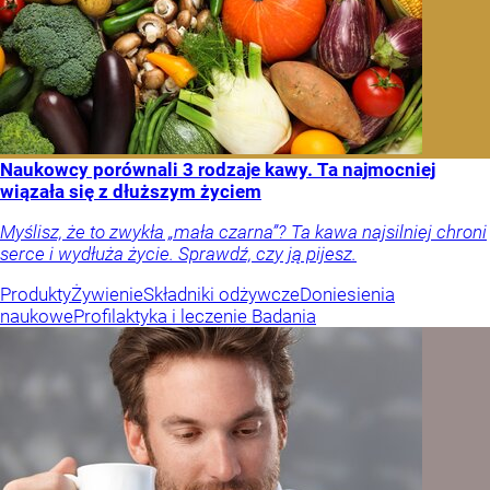
Naukowcy porównali 3 rodzaje kawy. Ta najmocniej
wiązała się z dłuższym życiem
Myślisz, że to zwykła „mała czarna”? Ta kawa najsilniej chroni
serce i wydłuża życie. Sprawdź, czy ją pijesz.
Produkty
Żywienie
Składniki odżywcze
Doniesienia
naukowe
Profilaktyka i leczenie
Badania