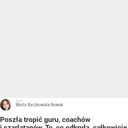
Autor:
Marta Byczkowska-Nowak
Poszła tropić guru, coachów
i szarlatanów. To, co odkryła, całkowicie