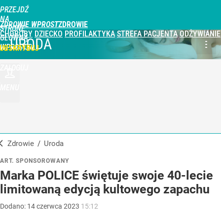
PRZEJDŹ
NA
ZDROWIE WPROST
STRONĘ
CHOROBY
DZIECKO
PROFILAKTYKA
STREFA PACJENTA
ODŻYWIANIE
GŁÓWNĄ
URODA
WPROST.PL
UBSKRYBUJ
ZALOGUJ
MENU
Zdrowie
/
Uroda
ART. SPONSOROWANY
Marka POLICE świętuje swoje 40-lecie
limitowaną edycją kultowego zapachu
Dodano:
14
czerwca
2023
15:12