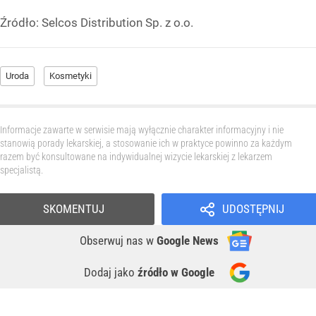
Źródło:
Selcos Distribution Sp. z o.o.
Uroda
Kosmetyki
Informacje zawarte w serwisie mają wyłącznie charakter informacyjny i nie
stanowią porady lekarskiej, a stosowanie ich w praktyce powinno za każdym
razem być konsultowane na indywidualnej wizycie lekarskiej z lekarzem
specjalistą.
SKOMENTUJ
UDOSTĘPNIJ
Obserwuj nas
w
Google News
Dodaj jako
źródło w Google