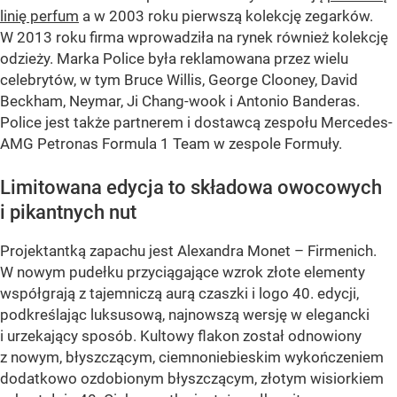
linię perfum
a w 2003 roku pierwszą kolekcję zegarków.
W 2013 roku firma wprowadziła na rynek również kolekcję
odzieży. Marka Police była reklamowana przez wielu
celebrytów, w tym Bruce Willis, George Clooney, David
Beckham, Neymar, Ji Chang-wook i Antonio Banderas.
Police jest także partnerem i dostawcą zespołu Mercedes-
AMG Petronas Formula 1 Team w zespole Formuły.
Limitowana edycja to składowa owocowych
i pikantnych nut
Projektantką zapachu jest Alexandra Monet – Firmenich.
W nowym pudełku przyciągające wzrok złote elementy
współgrają z tajemniczą aurą czaszki i logo 40. edycji,
podkreślając luksusową, najnowszą wersję w elegancki
i urzekający sposób. Kultowy flakon został odnowiony
z nowym, błyszczącym, ciemnoniebieskim wykończeniem
dodatkowo ozdobionym błyszczącym, złotym wisiorkiem