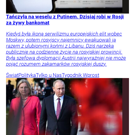
Tańczyła na weselu z Putinem. Dzisiaj robi w Rosji
za żywy bankomat
Kiedyś była ikoną serwilizmu europejskich elit wobec
Moskwy, potem rosyjscy najemnicy ewakuowali ją
razem z ulubionymi końmi z Libanu. Dziś narzeka
publicznie na codzienne życie na rosyjskiej prowincji.
Była szefowa dyplomacji Austrii najwyraźniej nie może
pojąć rozumem zakamarków rosyjskiej duszy.
Świat
Polityka
Tylko u Nas
Tygodnik Wprost