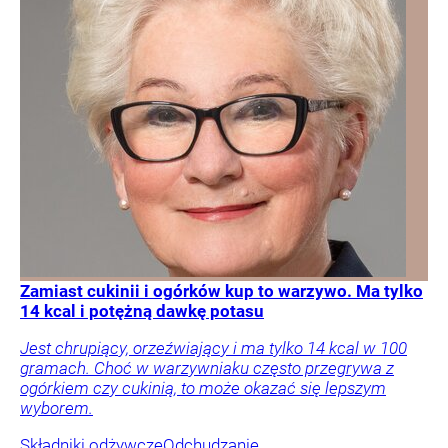
Zamiast cukinii i ogórków kup to warzywo. Ma tylko
14 kcal i potężną dawkę potasu
Jest chrupiący, orzeźwiający i ma tylko 14 kcal w 100
gramach. Choć w warzywniaku często przegrywa z
ogórkiem czy cukinią, to może okazać się lepszym
wyborem.
Składniki odżywcze
Odchudzanie