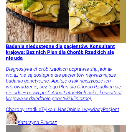
Badania niedostępne dla pacjentów. Konsultant
krajowa: Bez nich Plan dla Chorób Rzadkich się
nie uda
Diagnostyka chorób rzadkich poprawia się, jednak
wciąż nie są dostępne dla pacjentów najważniejsze
badania genetyczne. Apeluję o jak najszybsze ich
wprowadzenie, bez tego Plan dla Chorób Rzadkich się
nie uda – mówi prof. Anna Latos-Bieleńska, konsultant
krajowa w dziedzinie genetyki klinicznej.
Choroby rzadkie
Tylko u Nas
Opinie i wywiady
Pacjent
Katarzyna
Pinkosz