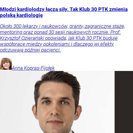
Młodzi kardiolodzy łączą siły. Tak Klub 30 PTK zmienia
polską kardiologię
Około 300 lekarzy i naukowców, granty, zagraniczne staże,
mentoring oraz ponad 30 sesji naukowych rocznie. Prof.
Krzysztof Ozierański opowiada, jak Klub 30 PTK buduje
współpracę między pokoleniami i dlaczego jej efekty
odczuwają później pacjenci.
Anna
Kopras-Fijołek