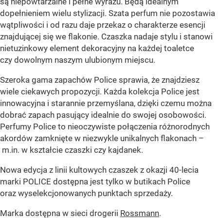
są niepowtarzalne i pełne wyrazu. Będą idealnym
dopełnieniem wielu stylizacji. Szata perfum nie pozostawia
wątpliwości i od razu daje przekaz o charakterze esencji
znajdującej się we flakonie. Czaszka nadaje stylu i stanowi
nietuzinkowy element dekoracyjny na każdej toaletce
czy dowolnym naszym ulubionym miejscu.
Szeroka gama zapachów Police sprawia, że znajdziesz
wiele ciekawych propozycji. Każda kolekcja Police jest
innowacyjna i starannie przemyślana, dzięki czemu można
dobrać zapach pasujący idealnie do swojej osobowości.
Perfumy Police to nieoczywiste połączenia różnorodnych
akordów zamknięte w niezwykle unikalnych flakonach –
m.in. w kształcie czaszki czy kajdanek.
Nowa edycja z linii kultowych czaszek z okazji 40-lecia
marki POLICE dostępna jest tylko w butikach Police
oraz wyselekcjonowanych punktach sprzedaży.
Marka dostępna w sieci drogerii
Rossmann
.