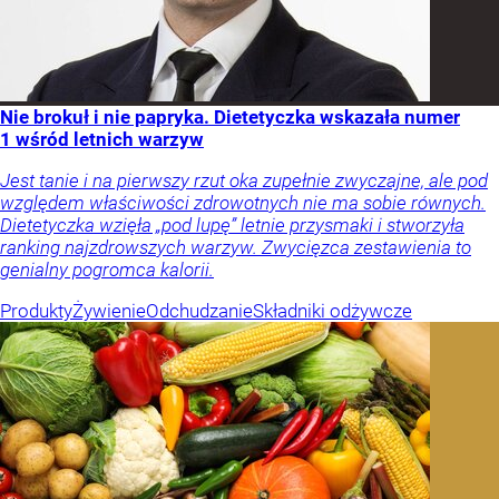
Nie brokuł i nie papryka. Dietetyczka wskazała numer
1 wśród letnich warzyw
Jest tanie i na pierwszy rzut oka zupełnie zwyczajne, ale pod
względem właściwości zdrowotnych nie ma sobie równych.
Dietetyczka wzięła „pod lupę” letnie przysmaki i stworzyła
ranking najzdrowszych warzyw. Zwycięzca zestawienia to
genialny pogromca kalorii.
Produkty
Żywienie
Odchudzanie
Składniki odżywcze