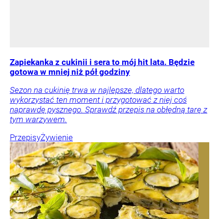
Zapiekanka z cukinii i sera to mój hit lata. Będzie
gotowa w mniej niż pół godziny
Sezon na cukinię trwa w najlepsze, dlatego warto
wykorzystać ten moment i przygotować z niej coś
naprawdę pysznego. Sprawdź przepis na obłędną tarę z
tym warzywem.
Przepisy
Żywienie