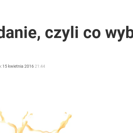
i. Tego potrzebuje dziś cała Europa
anie, czyli co wyb
o:
15
kwietnia
2016
21:44
2030 roku?