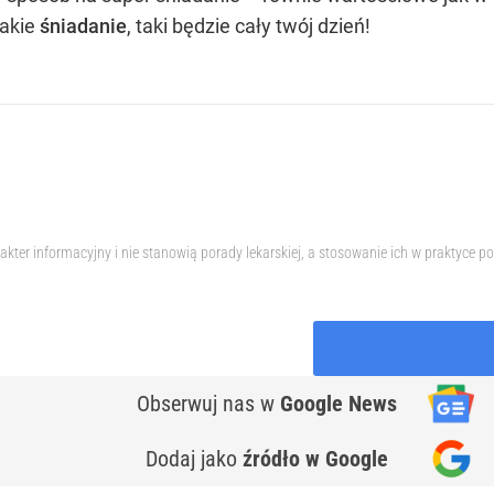
jakie
śniadanie
, taki będzie cały twój dzień!
akter informacyjny i nie stanowią porady lekarskiej, a stosowanie ich w praktyce
Obserwuj nas
w
Google News
Dodaj jako
źródło w Google