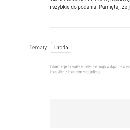
i szybkie do podania. Pamiętaj, że 
Uroda
Informacje zawarte w serwisie mają wyłącznie char
lekarskiej z lekarzem specjalistą.