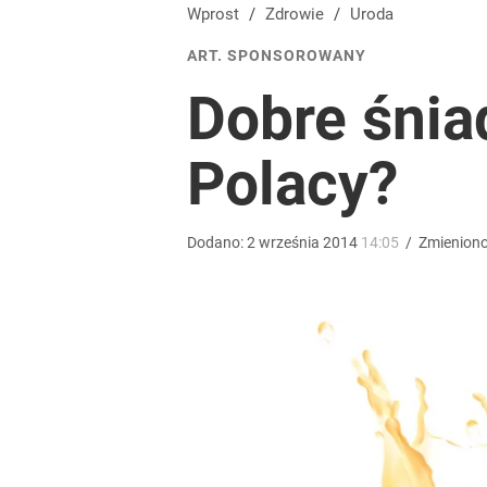
Gen. Pawlikowski: Przywiozłem cenną lekcję z Dani
Wprost
/
Zdrowie
/
Uroda
ART. SPONSOROWANY
2
Dobre śniad
Prawdziwa wartość różnorodności
Polacy?
dodaj
Dodano:
2
września
2014
14:05
/
Zmienion
Farmacja: wzrost pod presją. co czeka branżę do 
dodaj