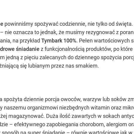
ie
powinniśmy spożywać codziennie, nie tylko od święta.
– nie oznacza to jednak, że musimy rezygnować z poran
ania, na przykład
Tymbark 100%
. Pełen wartościowych
drowe śniadanie
z funkcjonalnością produktów, po które
 jedną z pięciu zalecanych do dziennego spożycia por
żniającą się lubianym przez nas smakiem.
da spożyta dziennie porcja owoców, warzyw lub soków z
 naszemu organizmowi niezbędnych witamin oraz mikro- 
użej magazynować. Duża ilość zawartych w sokach antyo
 idzie – efektywnego zapobiegania chorobom, alergiom o
sposób na super śniadanie – równie wartościowe jak w