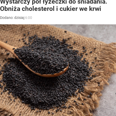
Wystarczy pół łyżeczki do śniadania.
Obniża cholesterol i cukier we krwi
Dodano:
dzisiaj
6:00