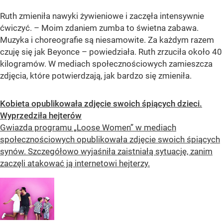
Ruth zmieniła nawyki żywieniowe i zaczęła intensywnie
ćwiczyć. – Moim zdaniem zumba to świetna zabawa.
Muzyka i choreografie są niesamowite. Za każdym razem
czuję się jak Beyonce – powiedziała. Ruth zrzuciła około 40
kilogramów. W mediach społecznościowych zamieszcza
zdjęcia, które potwierdzają, jak bardzo się zmieniła.
Kobieta opublikowała zdjęcie swoich śpiących dzieci.
Wyprzedziła hejterów
Gwiazda programu „Loose Women” w mediach
społecznościowych opublikowała zdjęcie swoich śpiących
synów. Szczegółowo wyjaśniła zaistniałą sytuację, zanim
zaczęli atakować ją internetowi hejterzy.