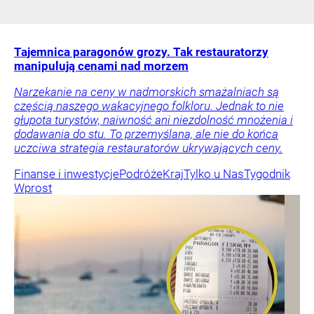
Tajemnica paragonów grozy. Tak restauratorzy
manipulują cenami nad morzem
Narzekanie na ceny w nadmorskich smażalniach są
częścią naszego wakacyjnego folkloru. Jednak to nie
głupota turystów, naiwność ani niezdolność mnożenia i
dodawania do stu. To przemyślana, ale nie do końca
uczciwa strategia restauratorów ukrywających ceny.
Finanse i inwestycje
Podróże
Kraj
Tylko u Nas
Tygodnik
Wprost