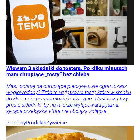
Wlewam 3 składniki do tostera. Po kilku minutach
mam chrupiące „tosty” bez chleba
Masz ochotę na chrupiące pieczywo, ale ograniczasz
węglowodany? Zrób te wyjątkowe tosty, które w smaku
do złudzenia przypominają tradycyjne. Wystarczą trzy
proste składniki, by na talerzu wylądowała pyszna,
sycąca przekąska, która nie obciąża żołądka.
Przepisy
Produkty
Żywienie