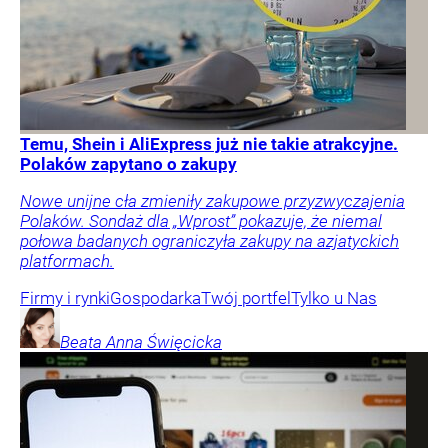
Temu, Shein i AliExpress już nie takie atrakcyjne.
Polaków zapytano o zakupy
Nowe unijne cła zmieniły zakupowe przyzwyczajenia
Polaków. Sondaż dla „Wprost” pokazuje, że niemal
połowa badanych ograniczyła zakupy na azjatyckich
platformach.
Firmy i rynki
Gospodarka
Twój portfel
Tylko u Nas
Beata Anna
Święcicka