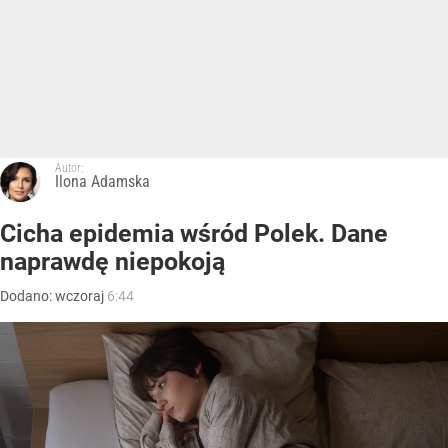
Autor:
Ilona Adamska
Cicha epidemia wśród Polek. Dane
naprawdę niepokoją
Dodano:
wczoraj
6:44