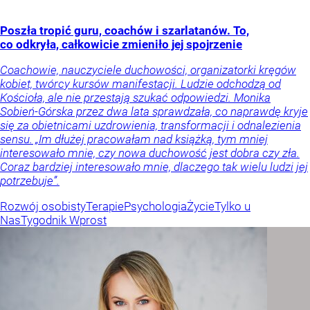
Poszła tropić guru, coachów i szarlatanów. To,
co odkryła, całkowicie zmieniło jej spojrzenie
Coachowie, nauczyciele duchowości, organizatorki kręgów
kobiet, twórcy kursów manifestacji. Ludzie odchodzą od
Kościoła, ale nie przestają szukać odpowiedzi. Monika
Sobień-Górska przez dwa lata sprawdzała, co naprawdę kryje
się za obietnicami uzdrowienia, transformacji i odnalezienia
sensu. „Im dłużej pracowałam nad książką, tym mniej
interesowało mnie, czy nowa duchowość jest dobra czy zła.
Coraz bardziej interesowało mnie, dlaczego tak wielu ludzi jej
potrzebuje”.
Rozwój osobisty
Terapie
Psychologia
Życie
Tylko u
Nas
Tygodnik Wprost