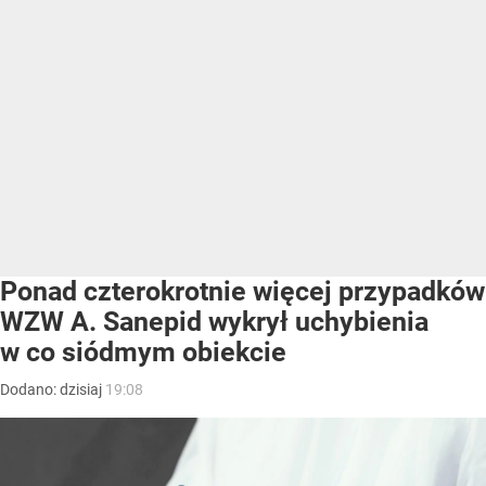
Ponad czterokrotnie więcej przypadków
WZW A. Sanepid wykrył uchybienia
w co siódmym obiekcie
Dodano:
dzisiaj
19:08