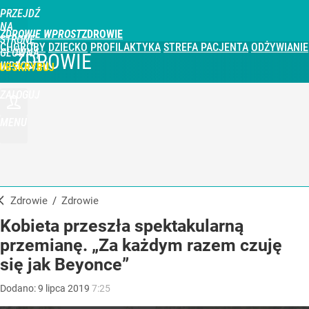
PRZEJDŹ
NA
ZDROWIE WPROST
STRONĘ
CHOROBY
DZIECKO
PROFILAKTYKA
STREFA PACJENTA
ODŻYWIANIE
GŁÓWNĄ
ZDROWIE
WPROST.PL
UBSKRYBUJ
ZALOGUJ
MENU
Zdrowie
/
Zdrowie
Kobieta przeszła spektakularną
przemianę. „Za każdym razem czuję
się jak Beyonce”
Dodano:
9
lipca
2019
7:25