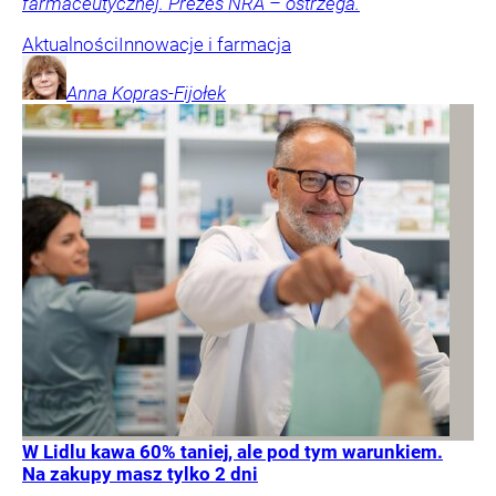
farmaceutycznej. Prezes NRA – ostrzega.
Aktualności
Innowacje i farmacja
Anna
Kopras-Fijołek
W Lidlu kawa 60% taniej, ale pod tym warunkiem.
Na zakupy masz tylko 2 dni