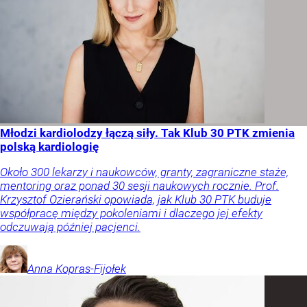
Młodzi kardiolodzy łączą siły. Tak Klub 30 PTK zmienia
polską kardiologię
Około 300 lekarzy i naukowców, granty, zagraniczne staże,
mentoring oraz ponad 30 sesji naukowych rocznie. Prof.
Krzysztof Ozierański opowiada, jak Klub 30 PTK buduje
współpracę między pokoleniami i dlaczego jej efekty
odczuwają później pacjenci.
Anna
Kopras-Fijołek