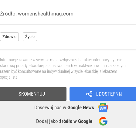
Źródło:
womenshealthmag.com
Zdrowie
Życie
Informacje zawarte w serwisie mają wyłącznie charakter informacyjny i nie
stanowią porady lekarskiej, a stosowanie ich w praktyce powinno za każdym
razem być konsultowane na indywidualnej wizycie lekarskiej z lekarzem
specjalistą.
SKOMENTUJ
UDOSTĘPNIJ
Obserwuj nas
w
Google News
Dodaj jako
źródło w Google