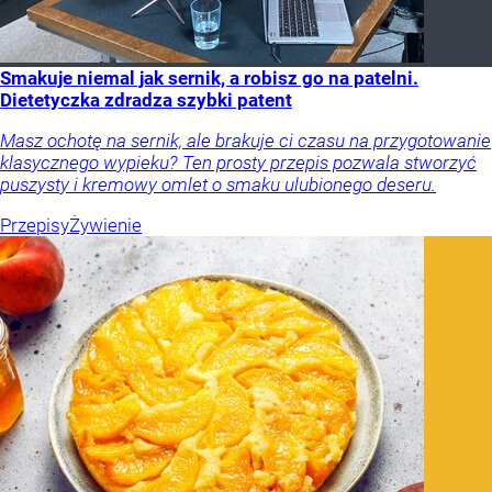
Smakuje niemal jak sernik, a robisz go na patelni.
Dietetyczka zdradza szybki patent
Masz ochotę na sernik, ale brakuje ci czasu na przygotowanie
klasycznego wypieku? Ten prosty przepis pozwala stworzyć
puszysty i kremowy omlet o smaku ulubionego deseru.
Przepisy
Żywienie