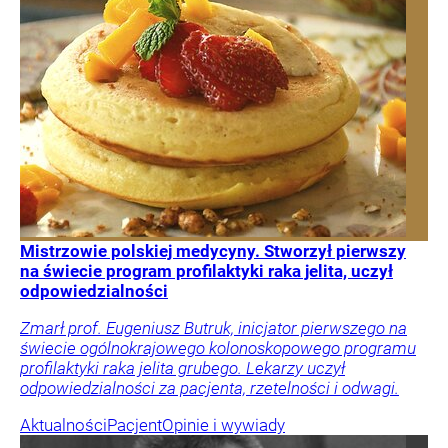
Mistrzowie polskiej medycyny. Stworzył pierwszy
na świecie program profilaktyki raka jelita, uczył
odpowiedzialności
Zmarł prof. Eugeniusz Butruk, inicjator pierwszego na
świecie ogólnokrajowego kolonoskopowego programu
profilaktyki raka jelita grubego. Lekarzy uczył
odpowiedzialności za pacjenta, rzetelności i odwagi.
Aktualności
Pacjent
Opinie i wywiady