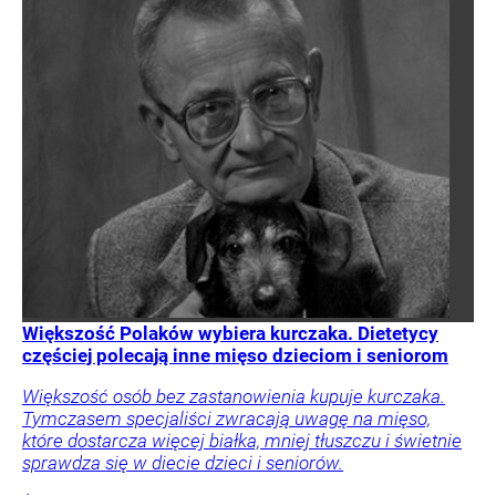
Większość Polaków wybiera kurczaka. Dietetycy
częściej polecają inne mięso dzieciom i seniorom
Większość osób bez zastanowienia kupuje kurczaka.
Tymczasem specjaliści zwracają uwagę na mięso,
które dostarcza więcej białka, mniej tłuszczu i świetnie
sprawdza się w diecie dzieci i seniorów.