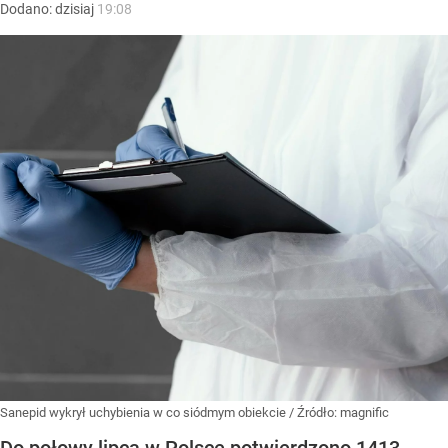
Dodano:
dzisiaj
19:08
Sanepid wykrył uchybienia w co siódmym obiekcie
/ Źródło:
magnific