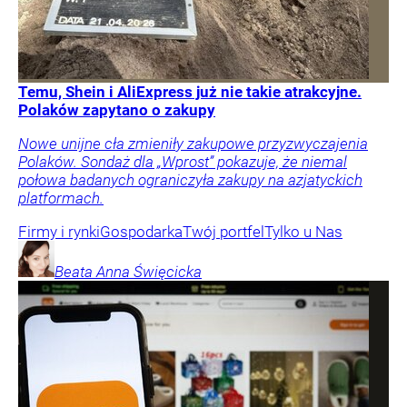
Temu, Shein i AliExpress już nie takie atrakcyjne.
Polaków zapytano o zakupy
Nowe unijne cła zmieniły zakupowe przyzwyczajenia
Polaków. Sondaż dla „Wprost” pokazuje, że niemal
połowa badanych ograniczyła zakupy na azjatyckich
platformach.
Firmy i rynki
Gospodarka
Twój portfel
Tylko u Nas
Beata Anna
Święcicka