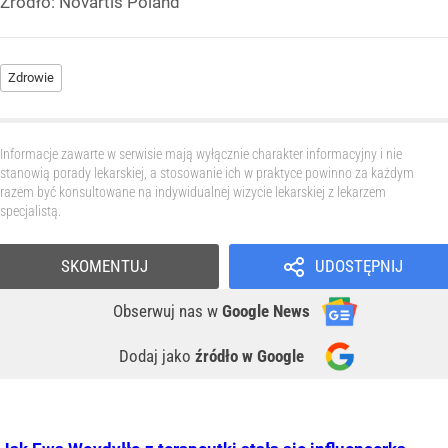
Źródło:
Novartis Poland
Zdrowie
Informacje zawarte w serwisie mają wyłącznie charakter informacyjny i nie
stanowią porady lekarskiej, a stosowanie ich w praktyce powinno za każdym
razem być konsultowane na indywidualnej wizycie lekarskiej z lekarzem
specjalistą.
SKOMENTUJ
UDOSTĘPNIJ
Obserwuj nas
w
Google News
Dodaj jako
źródło w Google