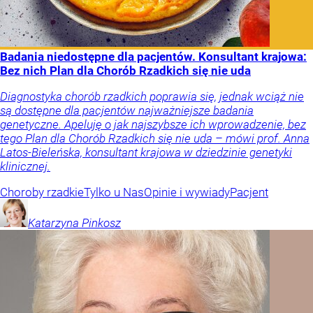
Badania niedostępne dla pacjentów. Konsultant krajowa:
Bez nich Plan dla Chorób Rzadkich się nie uda
Diagnostyka chorób rzadkich poprawia się, jednak wciąż nie
są dostępne dla pacjentów najważniejsze badania
genetyczne. Apeluję o jak najszybsze ich wprowadzenie, bez
tego Plan dla Chorób Rzadkich się nie uda – mówi prof. Anna
Latos-Bieleńska, konsultant krajowa w dziedzinie genetyki
klinicznej.
Choroby rzadkie
Tylko u Nas
Opinie i wywiady
Pacjent
Katarzyna
Pinkosz