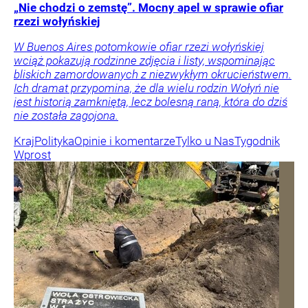
„Nie chodzi o zemstę”. Mocny apel w sprawie ofiar
rzezi wołyńskiej
W Buenos Aires potomkowie ofiar rzezi wołyńskiej
wciąż pokazują rodzinne zdjęcia i listy, wspominając
bliskich zamordowanych z niezwykłym okrucieństwem.
Ich dramat przypomina, że dla wielu rodzin Wołyń nie
jest historią zamkniętą, lecz bolesną raną, która do dziś
nie została zagojona.
Kraj
Polityka
Opinie i komentarze
Tylko u Nas
Tygodnik
Wprost