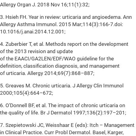
Allergy Organ J. 2018 Nov 16;11(1):32;
3. Hsieh FH. Year in review: urticaria and angioedema. Ann
Allergy Asthma Immunol. 2015 Mar;114(3):166-7.doi:
10.1016/j.anai.2014.12.001;
4. Zuberbier T, et al. Methods report on the development
of the 2013 revision and update
of the EAACI/GA2LEN/EDF/WAO guideline for the
definition, classification diagnosis, and management
of urticaria. Allergy 2014;69(7):868–887;
5. Greaves M. Chronic urticaria. J Allergy Clin Immunol
2000;105(4):664–672;
6. O’Donnell BF, et al. The impact of chronic urticaria on
the quality of life. Br J Dermatol 1997;136(2):197–201;
7. Szepietowski JC, Weisshaar E (eds): Itch – Management
in Clinical Practice. Curr Probl Dermatol. Basel, Karger,