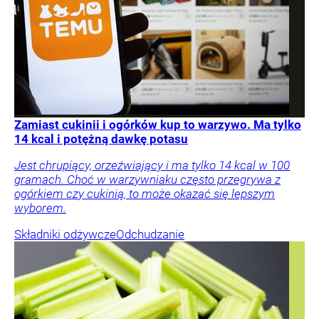
Zamiast cukinii i ogórków kup to warzywo. Ma tylko
14 kcal i potężną dawkę potasu
Jest chrupiący, orzeźwiający i ma tylko 14 kcal w 100
gramach. Choć w warzywniaku często przegrywa z
ogórkiem czy cukinią, to może okazać się lepszym
wyborem.
Składniki odżywcze
Odchudzanie