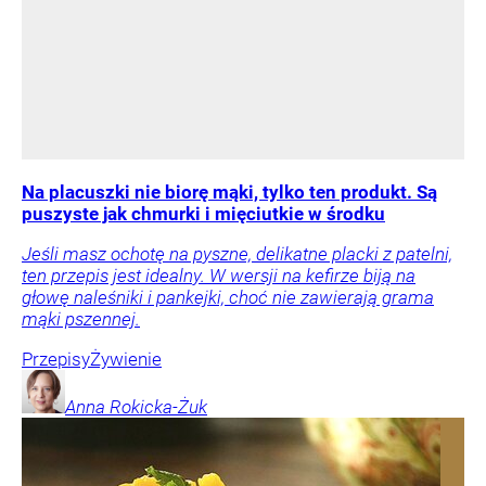
Na placuszki nie biorę mąki, tylko ten produkt. Są
puszyste jak chmurki i mięciutkie w środku
Jeśli masz ochotę na pyszne, delikatne placki z patelni,
ten przepis jest idealny. W wersji na kefirze biją na
głowę naleśniki i pankejki, choć nie zawierają grama
mąki pszennej.
Przepisy
Żywienie
Anna
Rokicka-Żuk