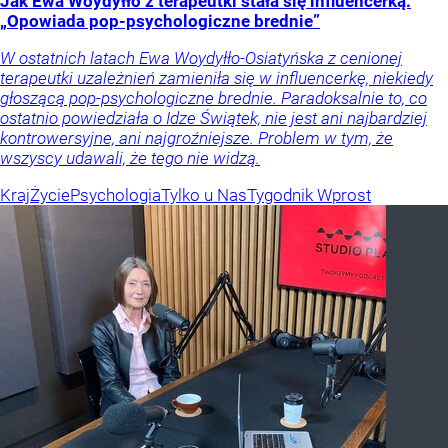
Jak Ewa Woydyłło z terapeutki stała się influencerką.
„Opowiada pop-psychologiczne brednie”
W ostatnich latach Ewa Woydyłło-Osiatyńska z cenionej
terapeutki uzależnień zamieniła się w influencerkę, niekiedy
głoszącą pop-psychologiczne brednie. Paradoksalnie to, co
ostatnio powiedziała o Idze Świątek, nie jest ani najbardziej
kontrowersyjne, ani najgroźniejsze. Problem w tym, że
wszyscy udawali, że tego nie widzą.
Kraj
Życie
Psychologia
Tylko u Nas
Tygodnik Wprost