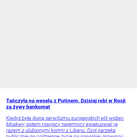
Tańczyła na weselu z Putinem. Dzisiaj robi w Rosji
za żywy bankomat
Kiedyś była ikoną serwilizmu europejskich elit wobec
Moskwy, potem rosyjscy najemnicy ewakuowali ją
razem z ulubionymi końmi z Libanu. Dziś narzeka
publicznie na codzienne życie na rosyjskiej prowincji.