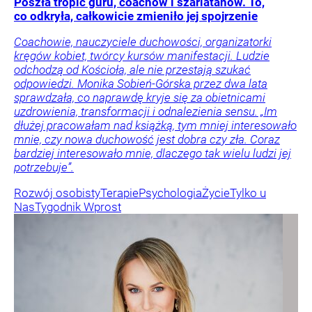
Poszła tropić guru, coachów i szarlatanów. To,
co odkryła, całkowicie zmieniło jej spojrzenie
Coachowie, nauczyciele duchowości, organizatorki
kręgów kobiet, twórcy kursów manifestacji. Ludzie
odchodzą od Kościoła, ale nie przestają szukać
odpowiedzi. Monika Sobień-Górska przez dwa lata
sprawdzała, co naprawdę kryje się za obietnicami
uzdrowienia, transformacji i odnalezienia sensu. „Im
dłużej pracowałam nad książką, tym mniej interesowało
mnie, czy nowa duchowość jest dobra czy zła. Coraz
bardziej interesowało mnie, dlaczego tak wielu ludzi jej
potrzebuje”.
Rozwój osobisty
Terapie
Psychologia
Życie
Tylko u
Nas
Tygodnik Wprost