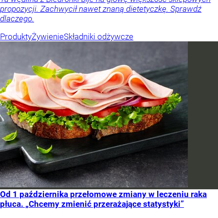
propozycji. Zachwycił nawet znaną dietetyczkę. Sprawdź
dlaczego.
Produkty
Żywienie
Składniki odżywcze
Od 1 października przełomowe zmiany w leczeniu raka
płuca. „Chcemy zmienić przerażające statystyki”