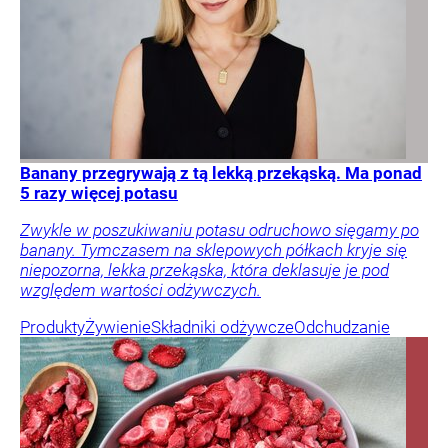
Banany przegrywają z tą lekką przekąską. Ma ponad
5 razy więcej potasu
Zwykle w poszukiwaniu potasu odruchowo sięgamy po
banany. Tymczasem na sklepowych półkach kryje się
niepozorna, lekka przekąska, która deklasuje je pod
względem wartości odżywczych.
Produkty
Żywienie
Składniki odżywcze
Odchudzanie