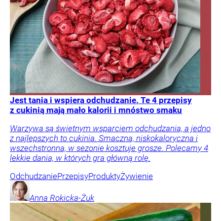
Jest tania i wspiera odchudzanie. Te 4 przepisy
z cukinią mają mało kalorii i mnóstwo smaku
Warzywa są świetnym wsparciem odchudzania, a jedno
z najlepszych to cukinia. Smaczna, niskokaloryczna i
wszechstronna, w sezonie kosztuje grosze. Polecamy 4
lekkie dania, w których gra główną rolę.
Odchudzanie
Przepisy
Produkty
Żywienie
Anna
Rokicka-Żuk