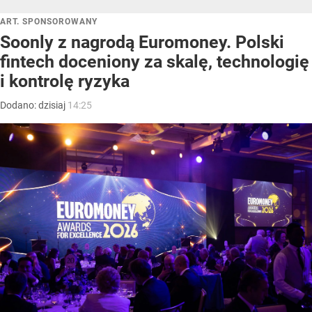
ART. SPONSOROWANY
Soonly z nagrodą Euromoney. Polski
fintech doceniony za skalę, technologię
i kontrolę ryzyka
Dodano:
dzisiaj
14:25