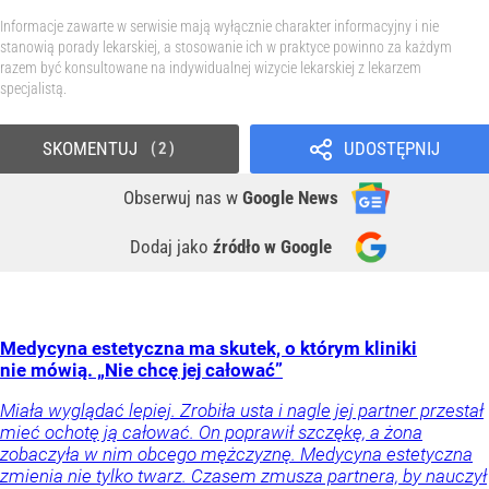
Informacje zawarte w serwisie mają wyłącznie charakter informacyjny i nie
stanowią porady lekarskiej, a stosowanie ich w praktyce powinno za każdym
razem być konsultowane na indywidualnej wizycie lekarskiej z lekarzem
specjalistą.
SKOMENTUJ
UDOSTĘPNIJ
2
Obserwuj nas
w
Google News
Dodaj jako
źródło w Google
Medycyna estetyczna ma skutek, o którym kliniki
nie mówią. „Nie chcę jej całować”
Miała wyglądać lepiej. Zrobiła usta i nagle jej partner przestał
mieć ochotę ją całować. On poprawił szczękę, a żona
zobaczyła w nim obcego mężczyznę. Medycyna estetyczna
zmienia nie tylko twarz. Czasem zmusza partnera, by nauczył