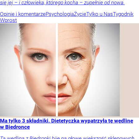
się jej – i człowieka, którego kocha – zupełnie od nowa.
Opinie i komentarze
Psychologia
Życie
Tylko u Nas
Tygodnik
Wprost
Ma tylko 3 składniki. Dietetyczka wypatrzyła tę wędlinę
w Biedronce
Ta wędlina z Biedronki bije na głowę większość sklepowych