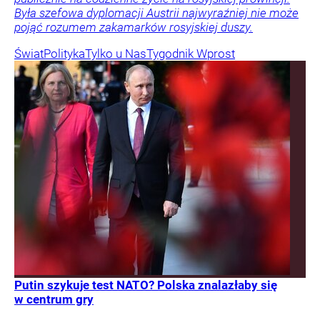
Była szefowa dyplomacji Austrii najwyraźniej nie może
pojąć rozumem zakamarków rosyjskiej duszy.
Świat
Polityka
Tylko u Nas
Tygodnik Wprost
Putin szykuje test NATO? Polska znalazłaby się
w centrum gry