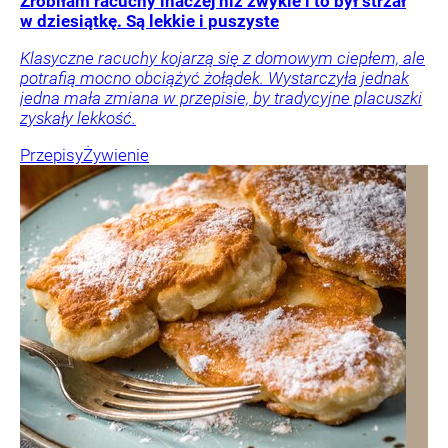
Zrobiłam racuchy inaczej niż zwykle i to był strzał
w dziesiątkę. Są lekkie i puszyste
Klasyczne racuchy kojarzą się z domowym ciepłem, ale
potrafią mocno obciążyć żołądek. Wystarczyła jednak
jedna mała zmiana w przepisie, by tradycyjne placuszki
zyskały lekkość.
Przepisy
Żywienie