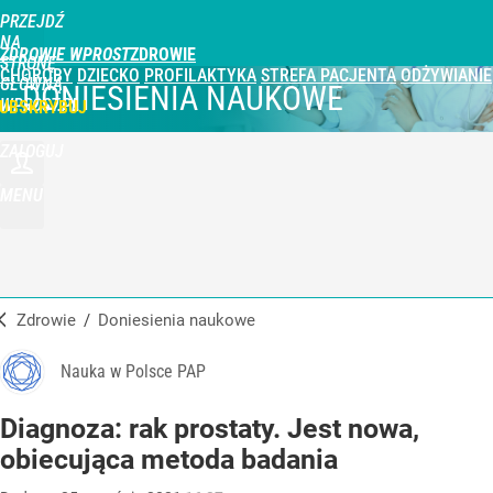
PRZEJDŹ
NA
ZDROWIE WPROST
STRONĘ
CHOROBY
DZIECKO
PROFILAKTYKA
STREFA PACJENTA
ODŻYWIANIE
GŁÓWNĄ
DONIESIENIA NAUKOWE
WPROST.PL
UBSKRYBUJ
ZALOGUJ
MENU
Zdrowie
/
Doniesienia naukowe
Nauka w Polsce PAP
Diagnoza: rak prostaty. Jest nowa,
obiecująca metoda badania