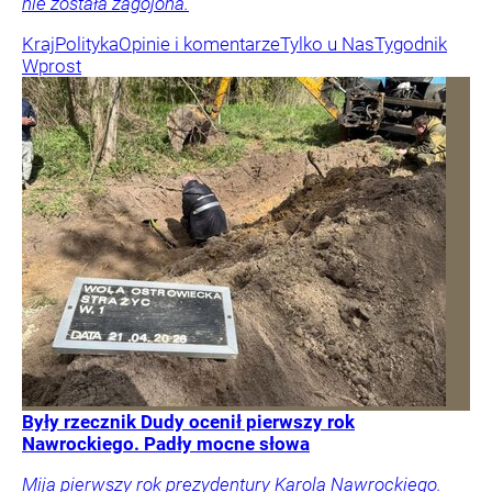
nie została zagojona.
Kraj
Polityka
Opinie i komentarze
Tylko u Nas
Tygodnik
Wprost
Były rzecznik Dudy ocenił pierwszy rok
Nawrockiego. Padły mocne słowa
Mija pierwszy rok prezydentury Karola Nawrockiego.