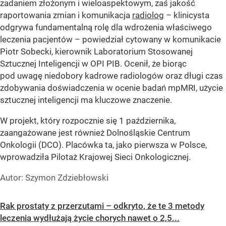
zadaniem złożonym i wieloaspektowym, zaś jakość
raportowania zmian i komunikacja
radiolog
– klinicysta
odgrywa fundamentalną rolę dla wdrożenia właściwego
leczenia pacjentów – powiedział cytowany w komunikacie
Piotr Sobecki, kierownik Laboratorium Stosowanej
Sztucznej Inteligencji w OPI PIB. Ocenił, że biorąc
pod uwagę niedobory kadrowe radiologów oraz długi czas
zdobywania doświadczenia w ocenie badań mpMRI, użycie
sztucznej inteligencji ma kluczowe znaczenie.
W projekt, który rozpocznie się 1 października,
zaangażowane jest również Dolnośląskie Centrum
Onkologii (DCO). Placówka ta, jako pierwsza w Polsce,
wprowadziła Pilotaż Krajowej Sieci Onkologicznej.
Autor: Szymon Zdziebłowski
Rak prostaty z przerzutami – odkryto, że te 3 metody
leczenia wydłużają życie chorych nawet o 2,5...