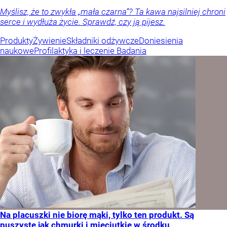
Myślisz, że to zwykła „mała czarna”? Ta kawa najsilniej chroni
serce i wydłuża życie. Sprawdź, czy ją pijesz.
Produkty
Żywienie
Składniki odżywcze
Doniesienia
naukowe
Profilaktyka i leczenie
Badania
Na placuszki nie biorę mąki, tylko ten produkt. Są
puszyste jak chmurki i mięciutkie w środku