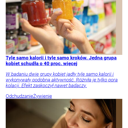
Tyle samo kalorii i tyle samo kroków. Jedna grupa
kobiet schudła o 40 proc. więcej
W badaniu dwie grupy kobiet jadły tyle samo kalorii i
wykonywały podobną aktywność. Różniła je tylko pora
kolacji. Efekt zaskoczył nawet badaczy.
Odchudzanie
Żywienie