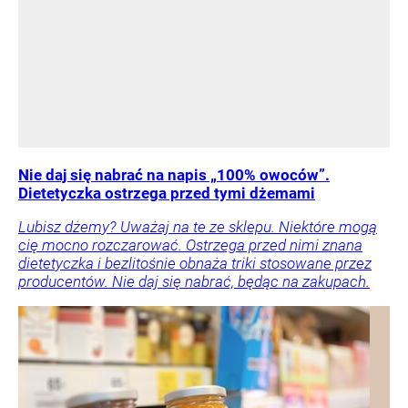
Nie daj się nabrać na napis „100% owoców”.
Dietetyczka ostrzega przed tymi dżemami
Lubisz dżemy? Uważaj na te ze sklepu. Niektóre mogą
cię mocno rozczarować. Ostrzega przed nimi znana
dietetyczka i bezlitośnie obnaża triki stosowane przez
producentów. Nie daj się nabrać, będąc na zakupach.