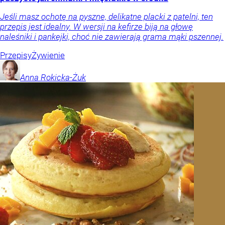
Jeśli masz ochotę na pyszne, delikatne placki z patelni, ten
przepis jest idealny. W wersji na kefirze biją na głowę
naleśniki i pankejki, choć nie zawierają grama mąki pszennej.
Przepisy
Żywienie
Anna
Rokicka-Żuk