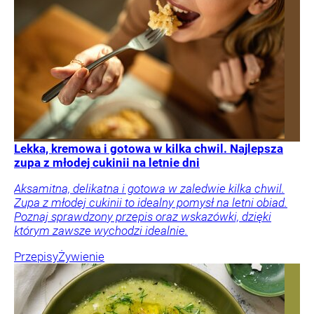
Lekka, kremowa i gotowa w kilka chwil. Najlepsza
zupa z młodej cukinii na letnie dni
Aksamitna, delikatna i gotowa w zaledwie kilka chwil.
Zupa z młodej cukinii to idealny pomysł na letni obiad.
Poznaj sprawdzony przepis oraz wskazówki, dzięki
którym zawsze wychodzi idealnie.
Przepisy
Żywienie