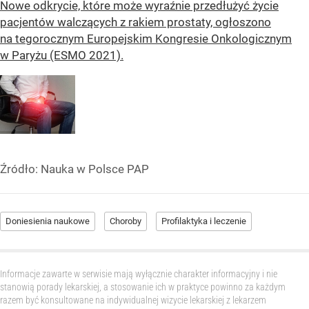
Nowe odkrycie, które może wyraźnie przedłużyć życie
pacjentów walczących z rakiem prostaty, ogłoszono
na tegorocznym Europejskim Kongresie Onkologicznym
w Paryżu (ESMO 2021).
Źródło:
Nauka w Polsce PAP
Doniesienia naukowe
Choroby
Profilaktyka i leczenie
Informacje zawarte w serwisie mają wyłącznie charakter informacyjny i nie
stanowią porady lekarskiej, a stosowanie ich w praktyce powinno za każdym
razem być konsultowane na indywidualnej wizycie lekarskiej z lekarzem