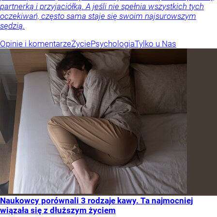
partnerką i przyjaciółką. A jeśli nie spełnia wszystkich tych
oczekiwań, często sama staje się swoim najsurowszym
sędzią.
Opinie i komentarze
Życie
Psychologia
Tylko u Nas
Naukowcy porównali 3 rodzaje kawy. Ta najmocniej
wiązała się z dłuższym życiem