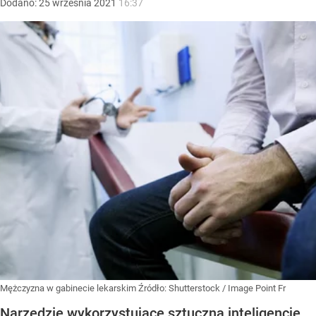
Dodano:
25
września
2021
16:37
Mężczyzna w gabinecie lekarskim
Źródło:
Shutterstock
/
Image Point Fr
Narzędzie wykorzystujące sztuczną inteligencję,