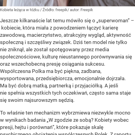
Kobieta leżąca w łóżku
/ Źródło:
freepik/ autor: Freepik
Jeszcze kilkanaście lat temu mówiło się o „superwoman” –
kobiecie, która miała z powodzeniem łączyć karierę
zawodową, macierzyństwo, atrakcyjny wygląd, aktywność
społeczną i szczęśliwy związek. Dziś ten model nie tylko
nie zniknął, ale został spotęgowany przez media
społecznościowe, kulturę nieustannego porównywania się
oraz wszechobecną presję osiągania sukcesu.
Współczesna Polka ma być piękna, zadbana,
wysportowana, przedsiębiorcza, emocjonalnie dojrzała.
Ma być dobrą matką, partnerką i przyjaciółką. A jeśli
nie spełnia wszystkich tych oczekiwań, często sama staje
się swoim najsurowszym sędzią.
To właśnie ten mechanizm wybrzmiewa niezwykle mocno
w wynikach badania „W zgodzie ze sobą? Kobiety wobec
presji, hejtu i porównań”, które pokazuje skalę
psychicznego obciążenia współczesnych Polek. Z raportu