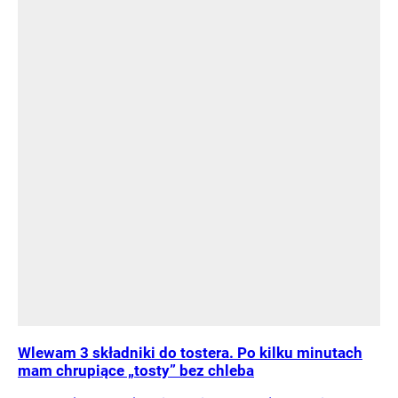
Wlewam 3 składniki do tostera. Po kilku minutach
mam chrupiące „tosty” bez chleba