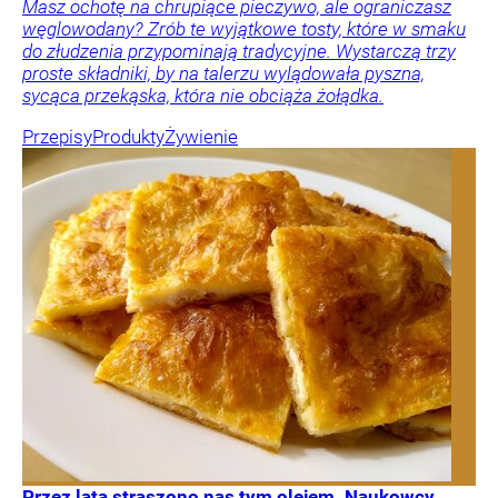
Masz ochotę na chrupiące pieczywo, ale ograniczasz
węglowodany? Zrób te wyjątkowe tosty, które w smaku
do złudzenia przypominają tradycyjne. Wystarczą trzy
proste składniki, by na talerzu wylądowała pyszna,
sycąca przekąska, która nie obciąża żołądka.
Przepisy
Produkty
Żywienie
Przez lata straszono nas tym olejem. Naukowcy