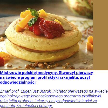
Mistrzowie polskiej medycyny. Stworzył pierwszy
na świecie program profilaktyki raka jelita, uczył
odpowiedzialności
Zmarł prof. Eugeniusz Butruk, inicjator pierwszego na świecie
ogólnokrajowego kolonoskopowego programu profilaktyki
raka jelita grubego. Lekarzy uczył odpowiedzialności za
pacjenta, rzetelności i odwagi.