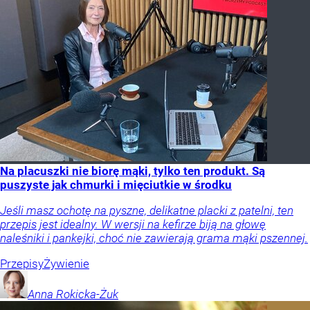
Na placuszki nie biorę mąki, tylko ten produkt. Są
puszyste jak chmurki i mięciutkie w środku
Jeśli masz ochotę na pyszne, delikatne placki z patelni, ten
przepis jest idealny. W wersji na kefirze biją na głowę
naleśniki i pankejki, choć nie zawierają grama mąki pszennej.
Przepisy
Żywienie
Anna
Rokicka-Żuk