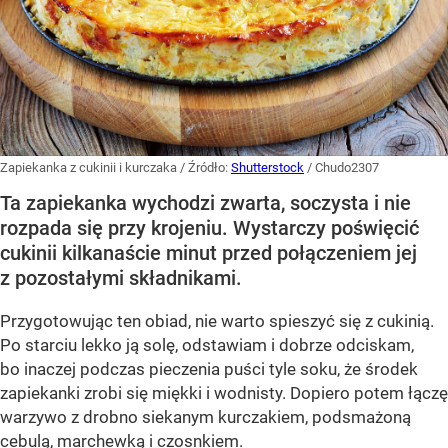
Zapiekanka z cukinii i kurczaka
/ Źródło:
Shutterstock
/
Chudo2307
Ta zapiekanka wychodzi zwarta, soczysta i nie
rozpada się przy krojeniu. Wystarczy poświęcić
cukinii kilkanaście minut przed połączeniem jej
z pozostałymi składnikami.
Przygotowując ten obiad, nie warto spieszyć się z cukinią.
Po starciu lekko ją solę, odstawiam i dobrze odciskam,
bo inaczej podczas pieczenia puści tyle soku, że środek
zapiekanki zrobi się miękki i wodnisty. Dopiero potem łączę
warzywo z drobno siekanym kurczakiem, podsmażoną
cebulą, marchewką i czosnkiem.