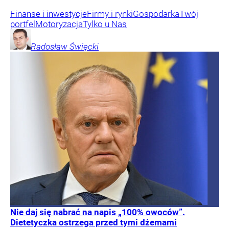
Finanse i inwestycje
Firmy i rynki
Gospodarka
Twój
portfel
Motoryzacja
Tylko u Nas
Radosław
Święcki
Nie daj się nabrać na napis „100% owoców”.
Dietetyczka ostrzega przed tymi dżemami