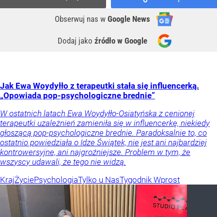
Obserwuj nas
w
Google News
Dodaj jako
źródło w Google
Jak Ewa Woydyłło z terapeutki stała się influencerką.
„Opowiada pop-psychologiczne brednie”
W ostatnich latach Ewa Woydyłło-Osiatyńska z cenionej
terapeutki uzależnień zamieniła się w influencerkę, niekiedy
głoszącą pop-psychologiczne brednie. Paradoksalnie to, co
ostatnio powiedziała o Idze Świątek, nie jest ani najbardziej
kontrowersyjne, ani najgroźniejsze. Problem w tym, że
wszyscy udawali, że tego nie widzą.
Kraj
Życie
Psychologia
Tylko u Nas
Tygodnik Wprost