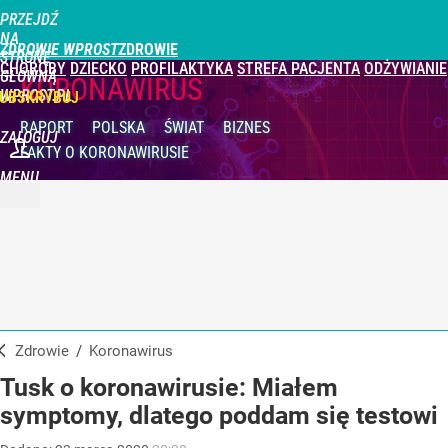
PRZEJDŹ
NA
ZDROWIE WPROST
STRONĘ
CHOROBY
DZIECKO
PROFILAKTYKA
STREFA PACJENTA
ODŻYWIANIE
GŁÓWNĄ
KORONAWIRUS
WPROST.PL
UBSKRYBUJ
RAPORT
POLSKA
ŚWIAT
BIZNES
ZALOGUJ
FAKTY
O KORONAWIRUSIE
MENU
Zdrowie
/
Koronawirus
Tusk o koronawirusie: Miałem
symptomy, dlatego poddam się testowi