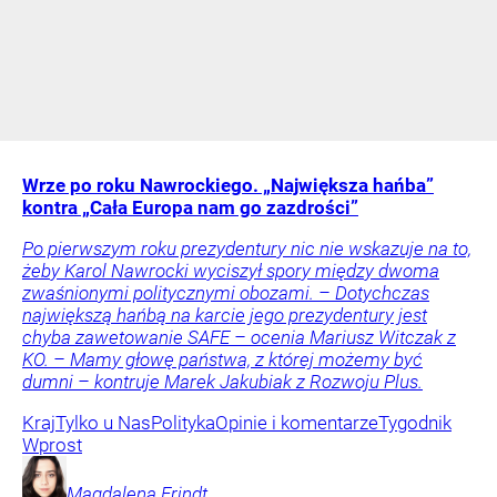
Wrze po roku Nawrockiego. „Największa hańba”
kontra „Cała Europa nam go zazdrości”
Po pierwszym roku prezydentury nic nie wskazuje na to,
żeby Karol Nawrocki wyciszył spory między dwoma
zwaśnionymi politycznymi obozami. – Dotychczas
największą hańbą na karcie jego prezydentury jest
chyba zawetowanie SAFE – ocenia Mariusz Witczak z
KO. – Mamy głowę państwa, z której możemy być
dumni – kontruje Marek Jakubiak z Rozwoju Plus.
Kraj
Tylko u Nas
Polityka
Opinie i komentarze
Tygodnik
Wprost
Magdalena
Frindt