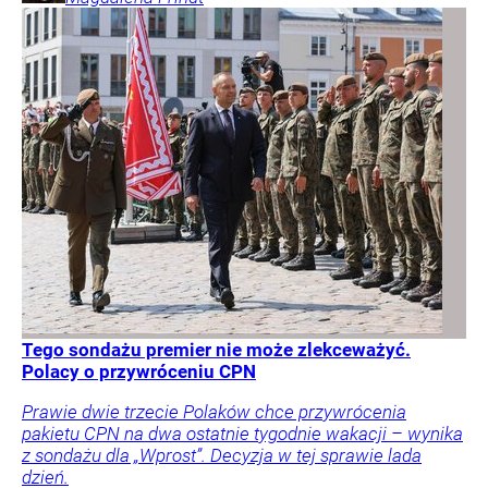
Tego sondażu premier nie może zlekceważyć.
Polacy o przywróceniu CPN
Prawie dwie trzecie Polaków chce przywrócenia
pakietu CPN na dwa ostatnie tygodnie wakacji – wynika
z sondażu dla „Wprost”. Decyzja w tej sprawie lada
dzień.