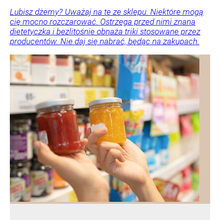
Lubisz dżemy? Uważaj na te ze sklepu. Niektóre mogą
cię mocno rozczarować. Ostrzega przed nimi znana
dietetyczka i bezlitośnie obnaża triki stosowane przez
producentów. Nie daj się nabrać, będąc na zakupach.