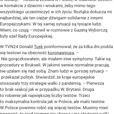
w kontakcie z dziećmi i wnukami, żeby mimo tego
wszystkiego uczestniczyć w ich życiu. Rozłąka dokucza mi
najbardziej, ale ten ciężar dźwigam solidarnie z innymi
Europejczykami. W tej samej sytuacji są tysiące ludzi.
Wiem, co czują – mówił w rozmowie z Gazetą Wyborczą
były szef Rady Europejskiej.
W TVN24 Donald
Tusk
poinformował, że za kilka dni podda
się testowi na obecność
koronawirusa
. –
Nie gorączkowałem, ale miałem inne symptomy. Takie są
procedury w Brukseli. W jakimś sensie normalnie pracuję,
nie użalam się nad sobą. Znam ludzi w gorszej sytuacji –
przekazał polityk. Stwierdził, że kraje europejskie
stosowały trzy strategie walki z pandemią. – Pierwsza
to brak reakcji jak w przypadku W. Brytanii. Druga
to robienie jak największej liczby testów. Trzeci
to maksymalna kontrola jak w Polsce, ale mało testów.
W Polsce powinno robić się więcej testów. Musimy mieć
pewność, że rząd niczego nie ukrywa i ma strategie walki