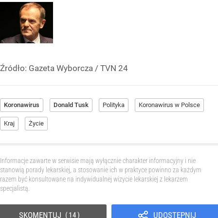
Źródło:
Gazeta Wyborcza
/
TVN 24
Koronawirus
Donald Tusk
Polityka
Koronawirus w Polsce
Kraj
Życie
Informacje zawarte w serwisie mają wyłącznie charakter informacyjny i nie
stanowią porady lekarskiej, a stosowanie ich w praktyce powinno za każdym
razem być konsultowane na indywidualnej wizycie lekarskiej z lekarzem
specjalistą.
SKOMENTUJ
UDOSTĘPNIJ
14