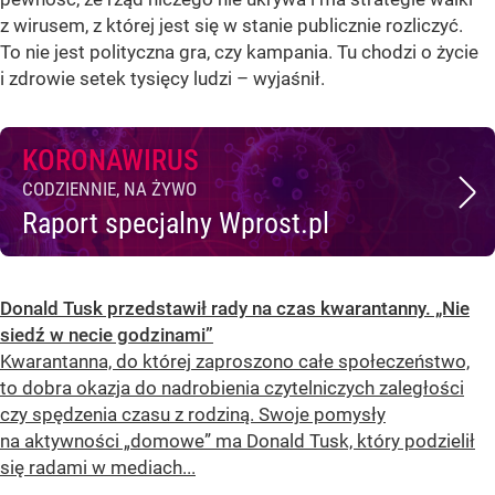
z wirusem, z której jest się w stanie publicznie rozliczyć.
To nie jest polityczna gra, czy kampania. Tu chodzi o życie
i zdrowie setek tysięcy ludzi – wyjaśnił.
KORONAWIRUS
CODZIENNIE, NA ŻYWO
Raport specjalny Wprost.pl
Donald Tusk przedstawił rady na czas kwarantanny. „Nie
siedź w necie godzinami”
Kwarantanna, do której zaproszono całe społeczeństwo,
to dobra okazja do nadrobienia czytelniczych zaległości
czy spędzenia czasu z rodziną. Swoje pomysły
na aktywności „domowe” ma Donald Tusk, który podzielił
się radami w mediach...