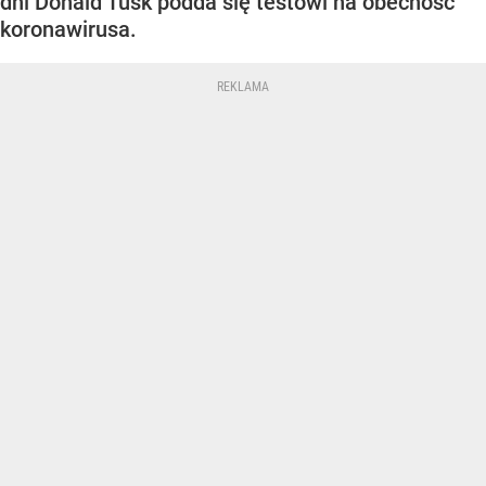
dni Donald Tusk podda się testowi na obecność
koronawirusa.