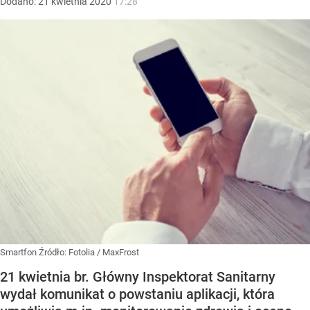
Dodano:
21
kwietnia
2020
17:28
Smartfon
Źródło:
Fotolia
/
MaxFrost
21 kwietnia br. Główny Inspektorat Sanitarny
wydał komunikat o powstaniu aplikacji, która