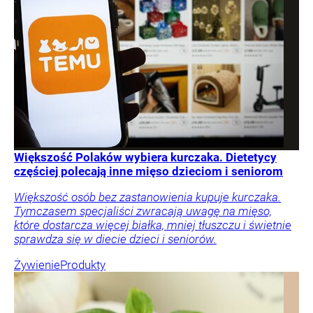
Większość Polaków wybiera kurczaka. Dietetycy
częściej polecają inne mięso dzieciom i seniorom
Większość osób bez zastanowienia kupuje kurczaka.
Tymczasem specjaliści zwracają uwagę na mięso,
które dostarcza więcej białka, mniej tłuszczu i świetnie
sprawdza się w diecie dzieci i seniorów.
Żywienie
Produkty