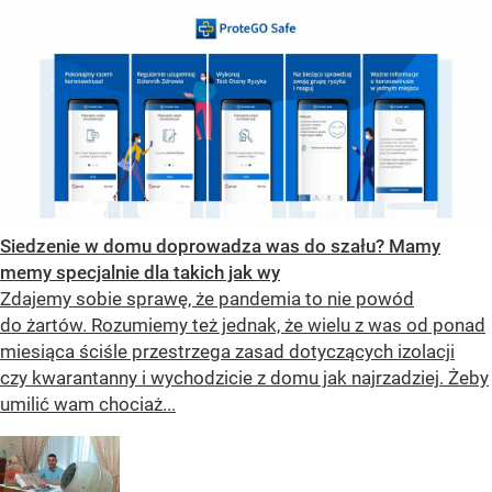
Siedzenie w domu doprowadza was do szału? Mamy
memy specjalnie dla takich jak wy
Zdajemy sobie sprawę, że pandemia to nie powód
do żartów. Rozumiemy też jednak, że wielu z was od ponad
miesiąca ściśle przestrzega zasad dotyczących izolacji
czy kwarantanny i wychodzicie z domu jak najrzadziej. Żeby
umilić wam chociaż...