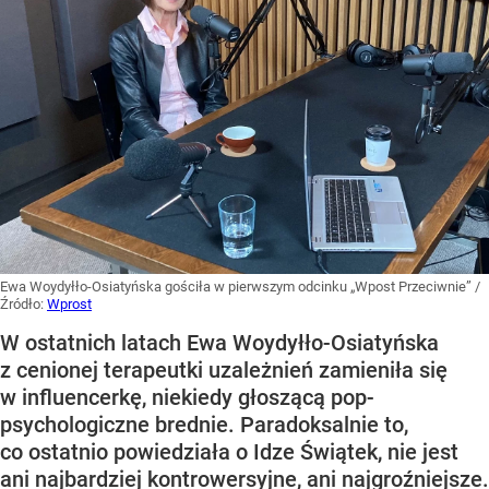
Ewa Woydyłło-Osiatyńska gościła w pierwszym odcinku „Wpost Przeciwnie”
/
Źródło:
Wprost
W ostatnich latach Ewa Woydyłło-Osiatyńska
z cenionej terapeutki uzależnień zamieniła się
w influencerkę, niekiedy głoszącą pop-
psychologiczne brednie. Paradoksalnie to,
co ostatnio powiedziała o Idze Świątek, nie jest
ani najbardziej kontrowersyjne, ani najgroźniejsze.