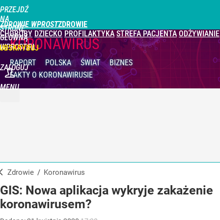
PRZEJDŹ
NA
ZDROWIE WPROST
STRONĘ
CHOROBY
DZIECKO
PROFILAKTYKA
STREFA PACJENTA
ODŻYWIANIE
GŁÓWNĄ
KORONAWIRUS
WPROST.PL
UBSKRYBUJ
RAPORT
POLSKA
ŚWIAT
BIZNES
ZALOGUJ
FAKTY
O KORONAWIRUSIE
MENU
Zdrowie
/
Koronawirus
GIS: Nowa aplikacja wykryje zakażenie
koronawirusem?