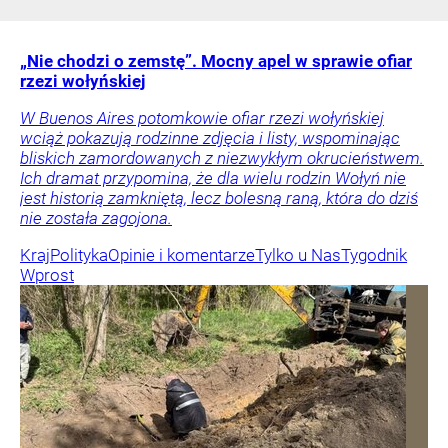
„Nie chodzi o zemstę”. Mocny apel w sprawie ofiar
rzezi wołyńskiej
W Buenos Aires potomkowie ofiar rzezi wołyńskiej
wciąż pokazują rodzinne zdjęcia i listy, wspominając
bliskich zamordowanych z niezwykłym okrucieństwem.
Ich dramat przypomina, że dla wielu rodzin Wołyń nie
jest historią zamkniętą, lecz bolesną raną, która do dziś
nie została zagojona.
Kraj
Polityka
Opinie i komentarze
Tylko u Nas
Tygodnik
Wprost