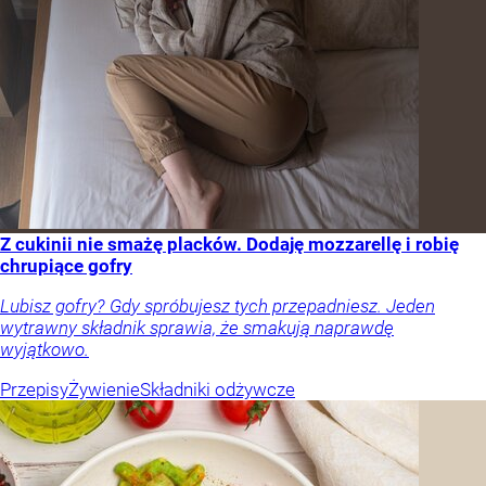
Z cukinii nie smażę placków. Dodaję mozzarellę i robię
chrupiące gofry
Lubisz gofry? Gdy spróbujesz tych przepadniesz. Jeden
wytrawny składnik sprawia, że smakują naprawdę
wyjątkowo.
Przepisy
Żywienie
Składniki odżywcze