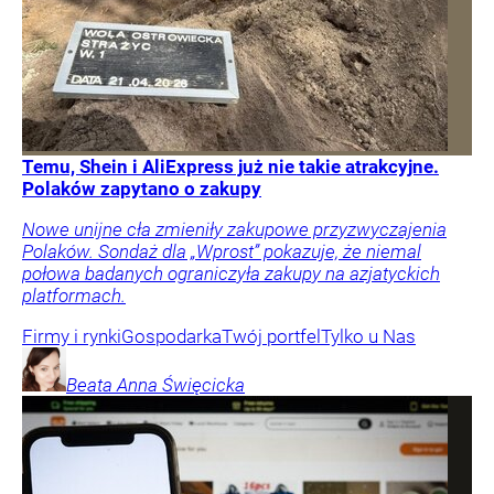
Temu, Shein i AliExpress już nie takie atrakcyjne.
Polaków zapytano o zakupy
Nowe unijne cła zmieniły zakupowe przyzwyczajenia
Polaków. Sondaż dla „Wprost” pokazuje, że niemal
połowa badanych ograniczyła zakupy na azjatyckich
platformach.
Firmy i rynki
Gospodarka
Twój portfel
Tylko u Nas
Beata Anna
Święcicka