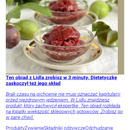
Ten obiad z Lidla zrobisz w 3 minuty. Dietetyczkę
zaskoczył też jego skład
Brak czasu na pichcenie nie musi oznaczać kapitulacji
przed niezdrowym jedzeniem. W Lidlu znajdziesz
produkt, który zachwycił ekspertkę. Ten obiad rozkłada
na łopatki większość sklepowych gotowców. Zrobisz go
w parę chwil.
Produkty
Żywienie
Składniki odżywcze
Odchudzanie