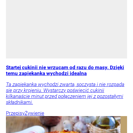
Startej cukinii nie wrzucam od razu do masy. Dzięki
temu zapiekanka wychodzi idealna
Ta zapiekanka wychodzi zwarta, soczysta i nie rozpada
się przy krojeniu. Wystarczy poświęcić cukinii
kilkanaście minut przed połączeniem jej z pozostałymi
składnikami.
Przepisy
Żywienie