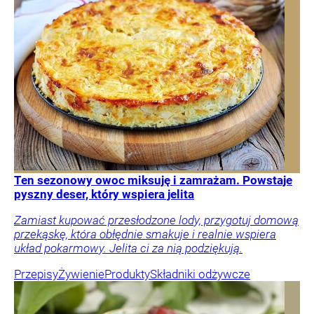
Ten sezonowy owoc miksuję i zamrażam. Powstaje
pyszny deser, który wspiera jelita
Zamiast kupować przesłodzone lody, przygotuj domową
przekąskę, która obłędnie smakuje i realnie wspiera
układ pokarmowy. Jelita ci za nią podziękują.
Przepisy
Żywienie
Produkty
Składniki odżywcze