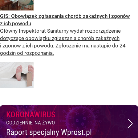
GIS: Obowiązek zgłaszania chorób zakaźnych i zgonów
z ich powodu
Główny Inspektorat Sanitarny wydał rozporządzenie
dotyczące obowiązku zgłaszania chorób zakaźnych
i zgonów z ich powodu. Zgłoszenie ma nastąpić do 24
godzin od rozpoznania.
KORONAWIRUS
CODZIENNIE, NA ŻYWO
Raport specjalny Wprost.pl