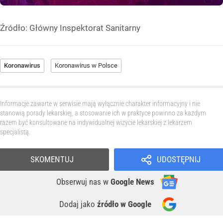
Źródło:
Główny Inspektorat Sanitarny
Koronawirus
Koronawirus w Polsce
Informacje zawarte w serwisie mają wyłącznie charakter informacyjny i nie
stanowią porady lekarskiej, a stosowanie ich w praktyce powinno za każdym
razem być konsultowane na indywidualnej wizycie lekarskiej z lekarzem
specjalistą.
SKOMENTUJ
UDOSTĘPNIJ
Obserwuj nas
w
Google News
Dodaj jako
źródło w Google