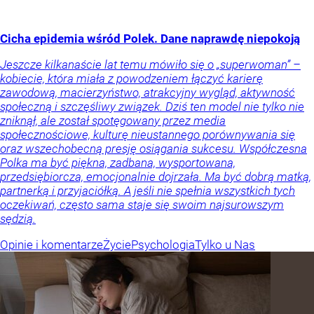
Cicha epidemia wśród Polek. Dane naprawdę niepokoją
Jeszcze kilkanaście lat temu mówiło się o „superwoman” –
kobiecie, która miała z powodzeniem łączyć karierę
zawodową, macierzyństwo, atrakcyjny wygląd, aktywność
społeczną i szczęśliwy związek. Dziś ten model nie tylko nie
zniknął, ale został spotęgowany przez media
społecznościowe, kulturę nieustannego porównywania się
oraz wszechobecną presję osiągania sukcesu. Współczesna
Polka ma być piękna, zadbana, wysportowana,
przedsiębiorcza, emocjonalnie dojrzała. Ma być dobrą matką,
partnerką i przyjaciółką. A jeśli nie spełnia wszystkich tych
oczekiwań, często sama staje się swoim najsurowszym
sędzią.
Opinie i komentarze
Życie
Psychologia
Tylko u Nas