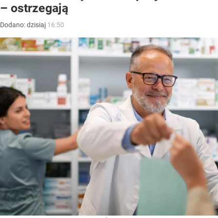
– ostrzegają
Dodano:
dzisiaj
16:50