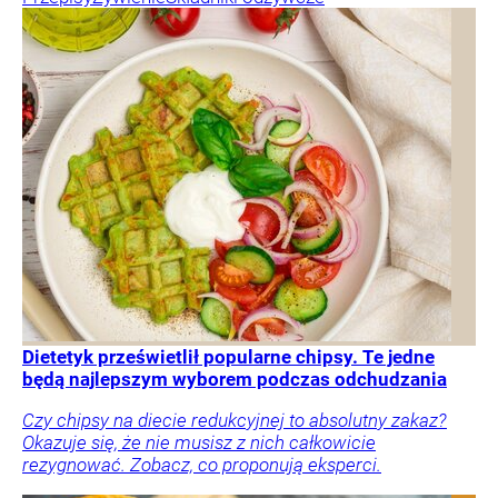
Dietetyk prześwietlił popularne chipsy. Te jedne
będą najlepszym wyborem podczas odchudzania
Czy chipsy na diecie redukcyjnej to absolutny zakaz?
Okazuje się, że nie musisz z nich całkowicie
rezygnować. Zobacz, co proponują eksperci.