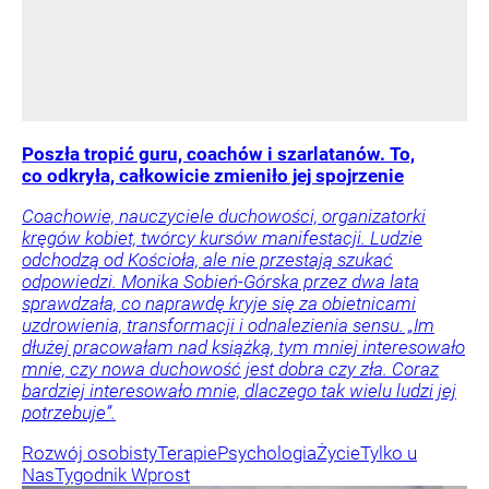
Poszła tropić guru, coachów i szarlatanów. To,
co odkryła, całkowicie zmieniło jej spojrzenie
Coachowie, nauczyciele duchowości, organizatorki
kręgów kobiet, twórcy kursów manifestacji. Ludzie
odchodzą od Kościoła, ale nie przestają szukać
odpowiedzi. Monika Sobień-Górska przez dwa lata
sprawdzała, co naprawdę kryje się za obietnicami
uzdrowienia, transformacji i odnalezienia sensu. „Im
dłużej pracowałam nad książką, tym mniej interesowało
mnie, czy nowa duchowość jest dobra czy zła. Coraz
bardziej interesowało mnie, dlaczego tak wielu ludzi jej
potrzebuje”.
Rozwój osobisty
Terapie
Psychologia
Życie
Tylko u
Nas
Tygodnik Wprost