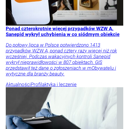
Ponad czterokrotnie więcej przypadków WZW A.
Sanepid wykrył uchybienia w co siódmym obiekcie
Do połowy lipca w Polsce potwierdzono 1413
przypadków WZW A, ponad cztery razy więcej niż rok
wcześniej. Podczas wakacyjnych kontroli Sanepid
wykrył nieprawidłowości w 807 obiektach. GIS
przedstawił też dane o zgłoszeniach w mObywatelu i
wytyczne dla branży beauty.
Aktualności
Profilaktyka i leczenie