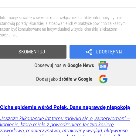
Informacje zawarte w serwisie mają wyłącznie charakter informacyjny i nie
stanowią porady lekarskiej, a stosowanie ich w praktyce powinno za każdym
razem być konsultowane na indywidualnej wizycie lekarskiej z lekarzem
specjalistą.
SKOMENTUJ
UDOSTĘPNIJ
Obserwuj nas
w
Google News
Dodaj jako
źródło w Google
Cicha epidemia wśród Polek. Dane naprawdę niepokoją
Jeszcze kilkanaście lat temu mówiło się o „superwoman” –
kobiecie, która miała z powodzeniem łączyć karierę
zawodową, macierzyństwo, atrakcyjny wygląd, aktywność