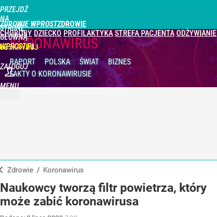
PRZEJDŹ
NA
ZDROWIE WPROST
STRONĘ
CHOROBY
DZIECKO
PROFILAKTYKA
STREFA PACJENTA
ODŻYWIANIE
GŁÓWNĄ
KORONAWIRUS
WPROST.PL
UBSKRYBUJ
RAPORT
POLSKA
ŚWIAT
BIZNES
ZALOGUJ
FAKTY
O KORONAWIRUSIE
MENU
Zdrowie
/
Koronawirus
Naukowcy tworzą filtr powietrza, który
może zabić koronawirusa