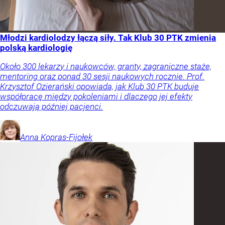
Młodzi kardiolodzy łączą siły. Tak Klub 30 PTK zmienia
polską kardiologię
Około 300 lekarzy i naukowców, granty, zagraniczne staże,
mentoring oraz ponad 30 sesji naukowych rocznie. Prof.
Krzysztof Ozierański opowiada, jak Klub 30 PTK buduje
współpracę między pokoleniami i dlaczego jej efekty
odczuwają później pacjenci.
Anna
Kopras-Fijołek