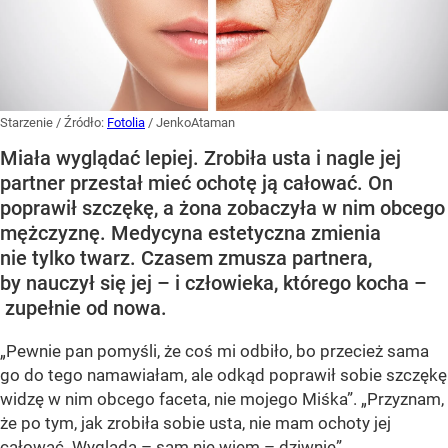
Starzenie
/ Źródło:
Fotolia
/
JenkoAtaman
Miała wyglądać lepiej. Zrobiła usta i nagle jej
partner przestał mieć ochotę ją całować. On
poprawił szczękę, a żona zobaczyła w nim obcego
mężczyznę. Medycyna estetyczna zmienia
nie tylko twarz. Czasem zmusza partnera,
by nauczył się jej – i człowieka, którego kocha –
zupełnie od nowa.
„Pewnie pan pomyśli, że coś mi odbiło, bo przecież sama
go do tego namawiałam, ale odkąd poprawił sobie szczękę
widzę w nim obcego faceta, nie mojego Miśka”. „Przyznam,
że po tym, jak zrobiła sobie usta, nie mam ochoty jej
całować. Wygląda – sam nie wiem – dziwnie”.