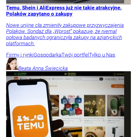
Temu, Shein i AliExpress już nie takie atrakcyjne.
Polaków zapytano o zakupy
Nowe unijne cła zmieniły zakupowe przyzwyczajenia
Polaków. Sondaż dla „Wprost” pokazuje, że niemal
połowa badanych ograniczyła zakupy na azjatyckich
platformach.
Firmy i rynki
Gospodarka
Twój portfel
Tylko u Nas
Beata Anna
Święcicka