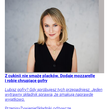
Z cukinii nie smażę placków. Dodaję mozzarellę
i robię chrupiące gofry
Lubisz gofry? Gdy spróbujesz tych przepadniesz. Jeden
wytrawny składnik sprawia, że smakują naprawdę
wyjątkowo.
Przepisy
Żywienie
Składniki odżywcze