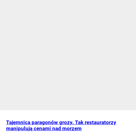
Tajemnica paragonów grozy. Tak restauratorzy
manipulują cenami nad morzem