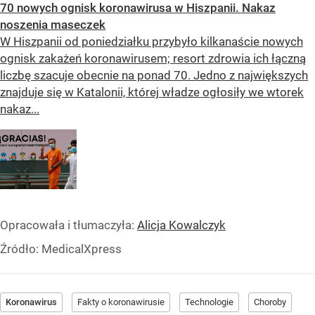
70 nowych ognisk koronawirusa w Hiszpanii. Nakaz
noszenia maseczek
W Hiszpanii od poniedziałku przybyło kilkanaście nowych
ognisk zakażeń koronawirusem; resort zdrowia ich łączną
liczbę szacuje obecnie na ponad 70. Jedno z największych
znajduje się w Katalonii, której władze ogłosiły we wtorek
nakaz...
Opracowała i tłumaczyła:
Alicja Kowalczyk
Źródło:
MedicalXpress
Koronawirus
Fakty o koronawirusie
Technologie
Choroby