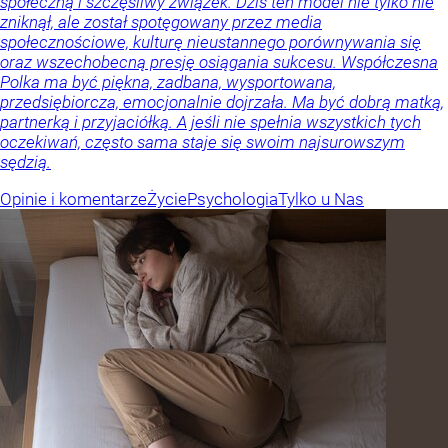
społeczną i szczęśliwy związek. Dziś ten model nie tylko nie
zniknął, ale został spotęgowany przez media
społecznościowe, kulturę nieustannego porównywania się
oraz wszechobecną presję osiągania sukcesu. Współczesna
Polka ma być piękna, zadbana, wysportowana,
przedsiębiorcza, emocjonalnie dojrzała. Ma być dobrą matką,
partnerką i przyjaciółką. A jeśli nie spełnia wszystkich tych
oczekiwań, często sama staje się swoim najsurowszym
sędzią.
Opinie i komentarze
Życie
Psychologia
Tylko u Nas