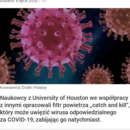
Dodano:
8
lipca
2020
7:30
Koronawirus
Źródło:
Pixabay
Naukowcy z University of Houston we współpracy
z innymi opracowali filtr powietrza „catch and kill”,
który może uwięzić wirusa odpowiedzialnego
za COVID-19, zabijając go natychmiast.