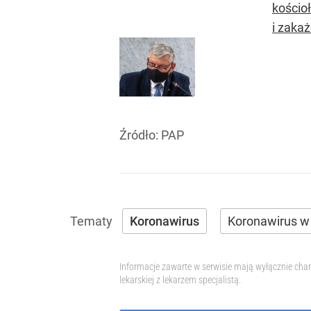
kościo
i zakaż
Źródło:
PAP
Koronawirus
Koronawirus w
Informacje zawarte w serwisie mają wyłącznie char
lekarskiej z lekarzem specjalistą.