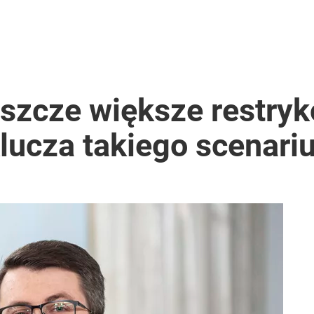
y krok dla pacjentów. Inni – ostrzegają
talili, co naprawdę ma znaczenie
eszcze większe restry
lucza takiego scenari
i go Polacy. Sondaż dla „Wprost”