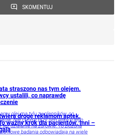
SKOMENTUJ
lata straszono nas tym olejem.
cy ustalili, co naprawdę
czenie
narny olej ma tylu zwolenników, co
twiera drogę reklamom aptek.
ików. Nie chodzi przy tym tylko o jego
To ważny krok dla pacjentów. Inni –
e też działanie na zdrowie. To złożona
gają
 ale nowe badania odpowiadają na wiele