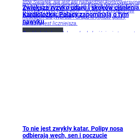
Idze Świątek, nie jest ani najbardziej kontrowersyjne
ponownie zagłosowałoby na Karola Nawrockiego w
Zwiększa ryzyko udaru i skoków ciśnienia
ani najgroźniejsze. Problem w tym, że wszyscy
wyborach prezydenckich – wynika z sondażu SW
Kardiolożka: Polacy zapominają o tym
udawali, że tego nie widzą.
Research dla „Wprost”. Grupa krytyków głowy
nawyku
państwa jest liczniejsza.
Zwykły ból głowy lub nagły skok ciśnienia to często
Sondaże
Kraj
Tylko
Magdalena
sygnał, że twój organizm po prostu woła o pomoc.
Frindt
u
Kardiolożka dr Anna Bartusiak-Chatys ostrzega: o
Nas
Polityka
Opinie
tym najprostszym nawyku zapomina większość z
i komentarze
nas.
Żywienie
Produkty
Strefa
Pacjenta
Opinie i
wywiady
To nie jest zwykły katar. Polipy nosa
odbierają węch, sen i poczucie