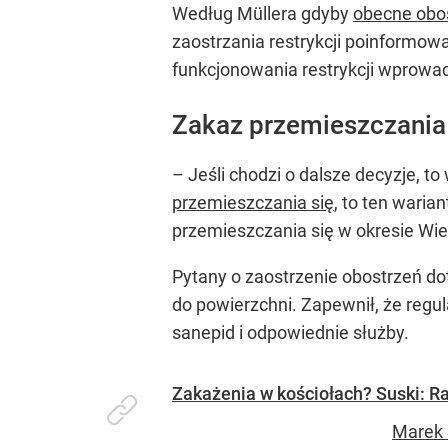
Według Müllera gdyby
obecne obo
zaostrzania restrykcji poinformow
funkcjonowania restrykcji wprowad
Zakaz przemieszczania 
– Jeśli chodzi o dalsze decyzje, to
przemieszczania się
, to ten waria
przemieszczania się w okresie Wie
Pytany o zaostrzenie obostrzeń d
do powierzchni. Zapewnił, że reg
sanepid i odpowiednie służby.
Zakażenia w kościołach? Suski: Racz
Marek 