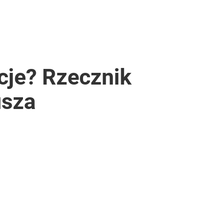
kcje? Rzecznik
usza