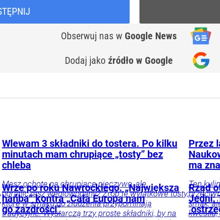
STĘPNIJ
Obserwuj nas
w
Google News
Dodaj jako
źródło w Google
Wlewam 3 składniki do tostera. Po kilku
Przez 
minutach mam chrupiące „tosty” bez
Naukow
chleba
ma zna
Masz ochotę na chrupiące pieczywo, ale
Ten kuli
Wrze po roku Nawrockiego. „Największa
Rząd o
ograniczasz węglowodany? Zrób te wyjątkowe tosty,
przeciwn
”
hańba” kontra „Cała Europa nam
Jedni: 
które w smaku do złudzenia przypominają
smak, al
go zazdrości”
ostrze
tradycyjne. Wystarczą trzy proste składniki, by na
kwestia,