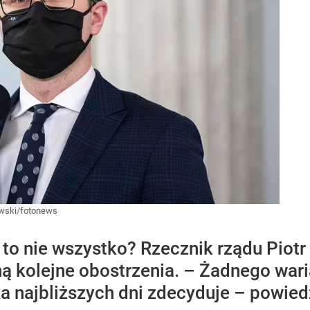
ewski/fotonews
o nie wszystko? Rzecznik rządu Piotr 
 kolejne obostrzenia. – Żadnego warian
ka najbliższych dni zdecyduje – powied