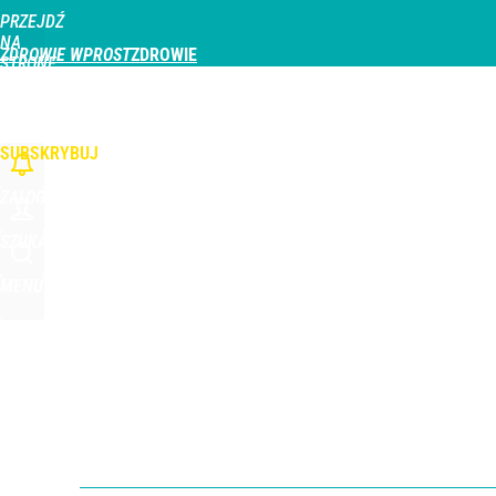
PRZEJDŹ
Udostępnij
0
Skomentuj
NA
ZDROWIE WPROST
STRONĘ
GŁÓWNĄ
CHOROBY
DZIECKO
PROFILAKTYKA
STREFA PACJENTA
ODŻYWIAN
Wlewam 3 składniki do tostera. Po kilku minutach
WPROST.PL
SUBSKRYBUJ
dodaj
ZALOGUJ
Farmacja: wzrost pod presją. co czeka branżę do 
SZUKAJ
MENU
dodaj
Jak Ewa Woydyłło z terapeutki stała się influence
1