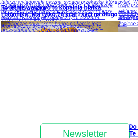
,
talerzu wylądowała pyszna, sycąca przekąska, która
pytań. W
Po pierwszym roku prezydentury nic nie wskazuje
Rząd prz
.
To letnie warzywo to kopalnia białka
nie obciąża żołądka.
na to, żeby Karol Nawrocki wyciszył spory między
reklamy
Produkt
i błonnika. Ma tylko 76 kcal i syci na długo
dwoma zwaśnionymi politycznymi obozami. –
łatwiejs
Anna
Ro
Przepisy
Produkty
Żywienie
Dotychczas największą hańbą na karcie jego
i opiece
Żuk
Aromatyczny, sycący i wyjątkowo zdrowy. To
prezydentury jest chyba zawetowanie SAFE –
warzywo to niekwestionowany król letnich
Aktualn
ocenia Mariusz Witczak z KO. – Mamy głowę
straganów. Zobacz, co warto włączyć do swojego
Anna
Ko
i farmac
państwa, z której możemy być dumni – kontruje
menu.
Fijołek
Marek Jakubiak z Rozwoju Plus.
Odchudzanie
Produkty
Kraj
Tylko u
Magdalena
Frindt
Nas
Polityka
Opinie
i komentarze
Do 
Newsletter
Te 