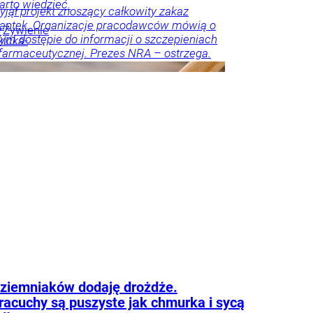
arto wiedzieć.
yjął projekt znoszący całkowity zakaz
 aptek. Organizacje pracodawców mówią o
y
Żywienie
zym dostępie do informacji o szczepieniach
kicka-
 farmaceutycznej. Prezes NRA – ostrzega.
ości
Innowacje
pras-
ja
ziemniaków dodaję drożdże.
racuchy są puszyste jak chmurka i sycą