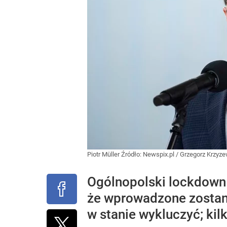
Piotr Müller
Źródło:
Newspix.pl
/
Grzegorz Krzyz
Ogólnopolski lockdown t
że wprowadzone zostaną
w stanie wykluczyć; kil