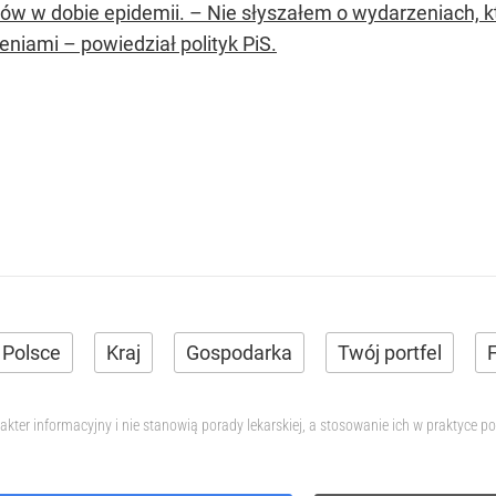
łów w dobie epidemii. – Nie słyszałem o wydarzeniach, 
eniami – powiedział polityk PiS.
 Polsce
Kraj
Gospodarka
Twój portfel
F
akter informacyjny i nie stanowią porady lekarskiej, a stosowanie ich w praktyce