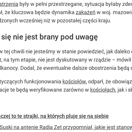
strzenia
były w pełni przestrzegane, sytuacja byłaby zd
ał, że kluczowa będzie dynamika
zakażeń
w woj. mazowi
zonych wcześniej niż w pozostałej części kraju.
się nie jest brany pod uwagę
 w tej chwili nie jesteśmy w stanie powiedzieć, jak daleko
nt, na tym etapie, nie jest dyskutowany w rządzie – mówi
lkanocy. Dodał, że ewentualne dalsze obostrzenia będą d
otyczących funkcjonowania
kościołów
, odparł, że obowią
ulacje te będą weryfikowane zarówno w
kościołach
, jak i
ej to te strajki, na których pluje się na siebie
Suski na antenie Radia Zet przypomniał, jakie jest stan