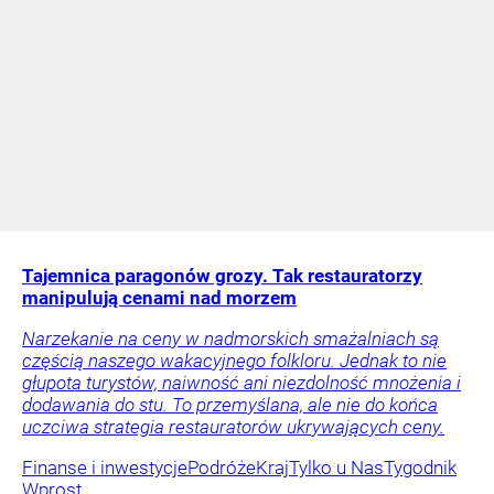
Tajemnica paragonów grozy. Tak restauratorzy
manipulują cenami nad morzem
Narzekanie na ceny w nadmorskich smażalniach są
częścią naszego wakacyjnego folkloru. Jednak to nie
głupota turystów, naiwność ani niezdolność mnożenia i
dodawania do stu. To przemyślana, ale nie do końca
uczciwa strategia restauratorów ukrywających ceny.
Finanse i inwestycje
Podróże
Kraj
Tylko u Nas
Tygodnik
Wprost