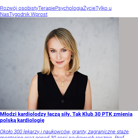
Rozwój osobisty
Terapie
Psychologia
Życie
Tylko u
Nas
Tygodnik Wprost
Młodzi kardiolodzy łączą siły. Tak Klub 30 PTK zmienia
polską kardiologię
Około 300 lekarzy i naukowców, granty, zagraniczne staże,
mentoring oraz ponad 30 sesji naukowych rocznie. Prof.