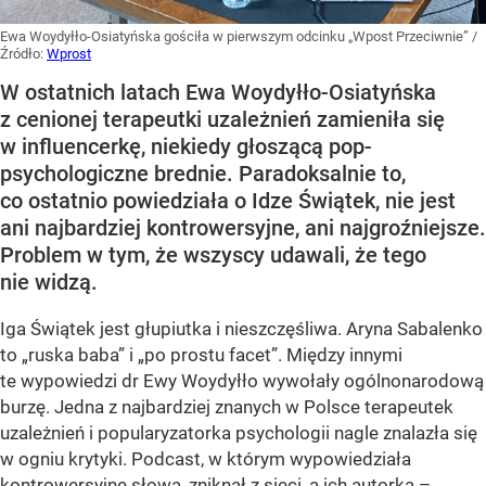
Ewa Woydyłło-Osiatyńska gościła w pierwszym odcinku „Wpost Przeciwnie”
/
Źródło:
Wprost
W ostatnich latach Ewa Woydyłło-Osiatyńska
z cenionej terapeutki uzależnień zamieniła się
w influencerkę, niekiedy głoszącą pop-
psychologiczne brednie. Paradoksalnie to,
co ostatnio powiedziała o Idze Świątek, nie jest
ani najbardziej kontrowersyjne, ani najgroźniejsze.
Problem w tym, że wszyscy udawali, że tego
nie widzą.
Iga Świątek jest głupiutka i nieszczęśliwa. Aryna Sabalenko
to „ruska baba” i „po prostu facet”. Między innymi
te wypowiedzi dr Ewy Woydyłło wywołały ogólnonarodową
burzę. Jedna z najbardziej znanych w Polsce terapeutek
uzależnień i popularyzatorka psychologii nagle znalazła się
w ogniu krytyki. Podcast, w którym wypowiedziała
kontrowersyjne słowa, zniknął z sieci, a ich autorka –