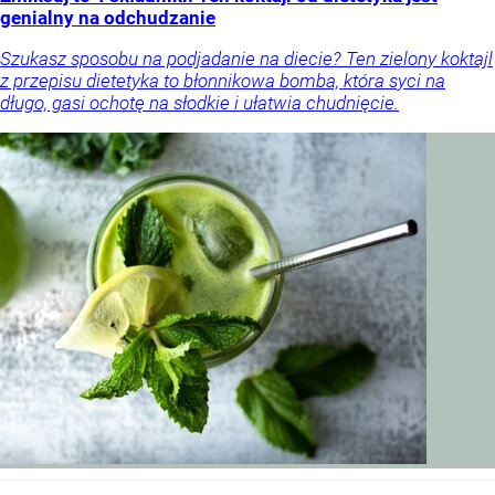
genialny na odchudzanie
Szukasz sposobu na podjadanie na diecie? Ten zielony koktajl
z przepisu dietetyka to błonnikowa bomba, która syci na
długo, gasi ochotę na słodkie i ułatwia chudnięcie.