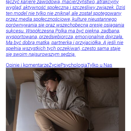
łączyć karierę zawodową, macierzyństwo, atrakcyjny
wygląd, aktywność społeczną i szczęśliwy związek. Dziś
ten model nie tylko nie zniknął, ale został spotęgowany
przez media społecznościowe, kulturę nieustannego
porównywania się oraz wszechobecną presję osiągania
sukcesu. Współczesna Polka ma być piękna, zadbana,
wysportowana, przedsiębiorcza, emocjonalnie dojrzała.
Ma być dobrą matką, partnerką i przyjaciółką. A jeśli nie
spełnia wszystkich tych oczekiwań, często sama staje
się swoim najsurowszym sędzią.
Opinie i komentarze
Życie
Psychologia
Tylko u Nas