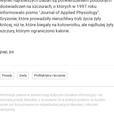
Wyniki najnowszych badań są potwierdzeniem podobnych
doświadczeń na szczurach, o których w 1997 roku
informowało pismo "Journal of Applied Physiology".
Gryzonie, które prowadziły nieruchliwy tryb życia żyły
krócej, niż te, które biegały na kołowrotku, ale najdłużej żyły
szczury, którym ograniczono kalorie.
pap, ps
Porady
Diety
Profilaktyka i leczenie
Informacje zawarte w serwisie mają wyłącznie charakter informacyjny i nie
stanowią porady lekarskiej, a stosowanie ich w praktyce powinno za każdym
razem być konsultowane na indywidualnej wizycie lekarskiej z lekarzem
specjalistą.