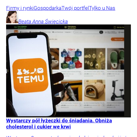
Firmy i rynki
Gospodarka
Twój portfel
Tylko u Nas
Beata Anna
Święcicka
Wystarczy pół łyżeczki do śniadania. Obniża
cholesterol i cukier we krwi