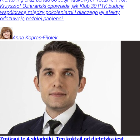
Krzysztof Ozierański opowiada, jak Klub 30 PTK buduje
współpracę między pokoleniami i dlaczego jej efekty
odczuwają później pacjenci.
Anna
Kopras-Fijołek
Zmiksuj te 4 składniki. Ten koktajl od dietetyka jest