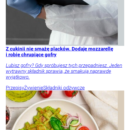
Z cukinii nie smażę placków. Dodaję mozzarellę
i robię chrupiące gofry
Lubisz gofry? Gdy spróbujesz tych przepadniesz. Jeden
wytrawny składnik sprawia, że smakują naprawdę
wyjątkowo.
Przepisy
Żywienie
Składniki odżywcze