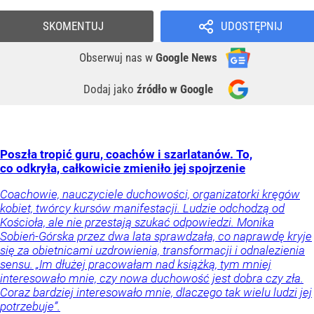
SKOMENTUJ
UDOSTĘPNIJ
Obserwuj nas
w
Google News
Dodaj jako
źródło w Google
Poszła tropić guru, coachów i szarlatanów. To,
co odkryła, całkowicie zmieniło jej spojrzenie
Coachowie, nauczyciele duchowości, organizatorki kręgów
kobiet, twórcy kursów manifestacji. Ludzie odchodzą od
Kościoła, ale nie przestają szukać odpowiedzi. Monika
Sobień-Górska przez dwa lata sprawdzała, co naprawdę kryje
się za obietnicami uzdrowienia, transformacji i odnalezienia
sensu. „Im dłużej pracowałam nad książką, tym mniej
interesowało mnie, czy nowa duchowość jest dobra czy zła.
Coraz bardziej interesowało mnie, dlaczego tak wielu ludzi jej
potrzebuje”.