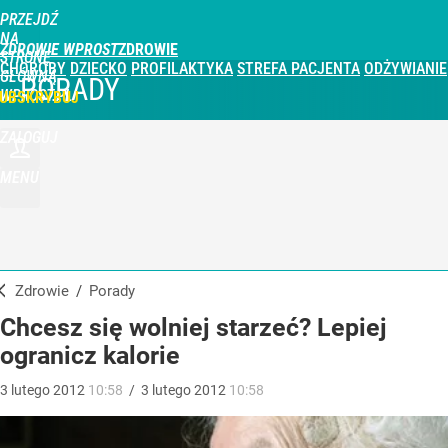
PRZEJDŹ
NA
ZDROWIE WPROST
STRONĘ
CHOROBY
DZIECKO
PROFILAKTYKA
STREFA PACJENTA
ODŻYWIANIE
GŁÓWNĄ
PORADY
WPROST.PL
UBSKRYBUJ
ZALOGUJ
MENU
Zdrowie
/
Porady
Chcesz się wolniej starzeć? Lepiej
ogranicz kalorie
3
lutego
2012
10:58
/
3
lutego
2012
10:58