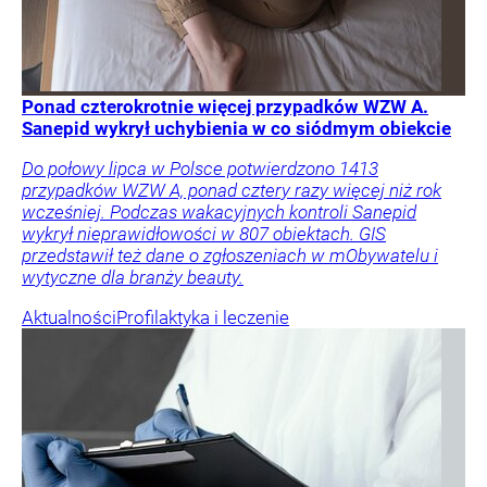
Ponad czterokrotnie więcej przypadków WZW A.
Sanepid wykrył uchybienia w co siódmym obiekcie
Do połowy lipca w Polsce potwierdzono 1413
przypadków WZW A, ponad cztery razy więcej niż rok
wcześniej. Podczas wakacyjnych kontroli Sanepid
wykrył nieprawidłowości w 807 obiektach. GIS
przedstawił też dane o zgłoszeniach w mObywatelu i
wytyczne dla branży beauty.
Aktualności
Profilaktyka i leczenie