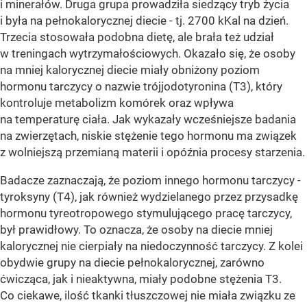
i minerałów. Druga grupa prowadziła siedzący tryb życia
i była na pełnokalorycznej diecie - tj. 2700 kKal na dzień.
Trzecia stosowała podobna dietę, ale brała też udział
w treningach wytrzymałościowych. Okazało się, że osoby
na mniej kalorycznej diecie miały obniżony poziom
hormonu tarczycy o nazwie trójjodotyronina (T3), który
kontroluje metabolizm komórek oraz wpływa
na temperaturę ciała. Jak wykazały wcześniejsze badania
na zwierzętach, niskie stężenie tego hormonu ma związek
z wolniejszą przemianą materii i opóźnia procesy starzenia.
Badacze zaznaczają, że poziom innego hormonu tarczycy -
tyroksyny (T4), jak również wydzielanego przez przysadkę
hormonu tyreotropowego stymulującego pracę tarczycy,
był prawidłowy. To oznacza, że osoby na diecie mniej
kalorycznej nie cierpiały na niedoczynność tarczycy. Z kolei
obydwie grupy na diecie pełnokalorycznej, zarówno
ćwicząca, jak i nieaktywna, miały podobne stężenia T3.
Co ciekawe, ilość tkanki tłuszczowej nie miała związku ze