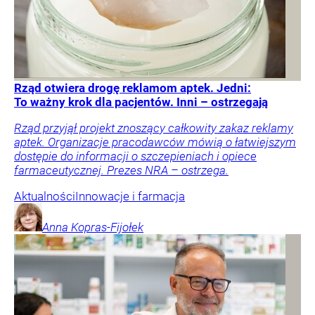
Rząd otwiera drogę reklamom aptek. Jedni:
To ważny krok dla pacjentów. Inni – ostrzegają
Rząd przyjął projekt znoszący całkowity zakaz reklamy
aptek. Organizacje pracodawców mówią o łatwiejszym
dostępie do informacji o szczepieniach i opiece
farmaceutycznej. Prezes NRA – ostrzega.
Aktualności
Innowacje i farmacja
Anna
Kopras-Fijołek