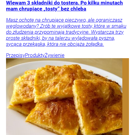
Wlewam 3 składniki do tostera. Po kilku minutach
mam chrupiące „tosty” bez chleba
Masz ochotę na chrupiące pieczywo, ale ograniczasz
węglowodany? Zrób te wyjątkowe tosty, które w smaku
do złudzenia przypominają tradycyjne. Wystarczą trzy
proste składniki, by na talerzu wylądowała pyszna,
sycąca przekąska, która nie obciąża żołądka.
Przepisy
Produkty
Żywienie