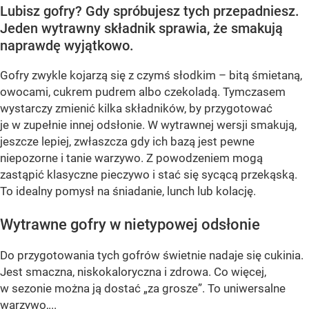
Lubisz gofry? Gdy spróbujesz tych przepadniesz.
Jeden wytrawny składnik sprawia, że smakują
naprawdę wyjątkowo.
Gofry zwykle kojarzą się z czymś słodkim – bitą śmietaną,
owocami, cukrem pudrem albo czekoladą. Tymczasem
wystarczy zmienić kilka składników, by przygotować
je w zupełnie innej odsłonie. W wytrawnej wersji smakują,
jeszcze lepiej, zwłaszcza gdy ich bazą jest pewne
niepozorne i tanie warzywo. Z powodzeniem mogą
zastąpić klasyczne pieczywo i stać się sycącą przekąską.
To idealny pomysł na śniadanie, lunch lub kolację.
Wytrawne gofry w nietypowej odsłonie
Do przygotowania tych gofrów świetnie nadaje się cukinia.
Jest smaczna, niskokaloryczna i zdrowa. Co więcej,
w sezonie można ją dostać „za grosze”. To uniwersalne
warzywo,...