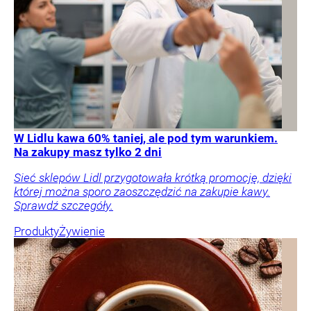
W Lidlu kawa 60% taniej, ale pod tym warunkiem.
Na zakupy masz tylko 2 dni
Sieć sklepów Lidl przygotowała krótką promocję, dzięki
której można sporo zaoszczędzić na zakupie kawy.
Sprawdź szczegóły.
Produkty
Żywienie