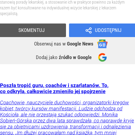
stanowią porady lekarskiej, a stosowanie ich w praktyce powinno za każdym
razem być konsultowane na indywidualnej wizycie lekarskiej z lekarzem
specjalistą.
SKOMENTUJ
UDOSTĘPNIJ
Obserwuj nas
w
Google News
Dodaj jako
źródło w Google
Poszła tropić guru, coachów i szarlatanów. To,
co odkryła, całkowicie zmieniło jej spojrzenie
Coachowie, nauczyciele duchowości, organizatorki kręgów
kobiet, twórcy kursów manifestacji. Ludzie odchodzą od
Kościoła, ale nie przestają szukać odpowiedzi. Monika
Sobień-Górska przez dwa lata sprawdzała, co naprawdę kryje
się za obietnicami uzdrowienia, transformacji i odnalezienia
sensu. „Im dłużej pracowałam nad książką, tym mniej