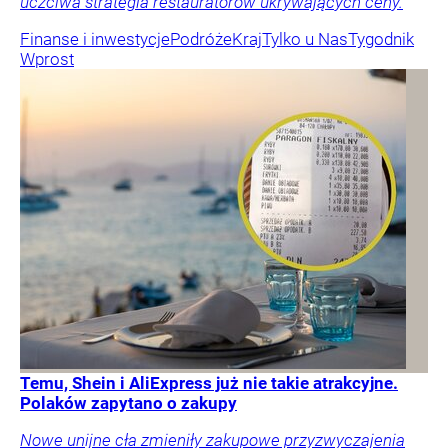
uczciwa strategia restauratorów ukrywających ceny.
Finanse i inwestycje
Podróże
Kraj
Tylko u Nas
Tygodnik
Wprost
Temu, Shein i AliExpress już nie takie atrakcyjne.
Polaków zapytano o zakupy
Nowe unijne cła zmieniły zakupowe przyzwyczajenia