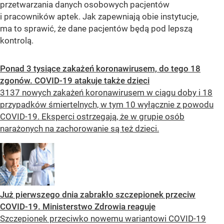
przetwarzania danych osobowych pacjentów
i pracowników aptek. Jak zapewniają obie instytucje,
ma to sprawić, że dane pacjentów będą pod lepszą
kontrolą.
Ponad 3 tysiące zakażeń koronawirusem, do tego 18
zgonów. COVID-19 atakuje także dzieci
3137 nowych zakażeń koronawirusem w ciągu doby i 18
przypadków śmiertelnych, w tym 10 wyłącznie z powodu
COVID-19. Eksperci ostrzegają, że w grupie osób
narażonych na zachorowanie są też dzieci.
Już pierwszego dnia zabrakło szczepionek przeciw
COVID-19. Ministerstwo Zdrowia reaguje
Szczepionek przeciwko nowemu wariantowi COVID-19