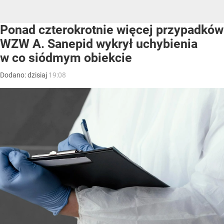
Ponad czterokrotnie więcej przypadków
WZW A. Sanepid wykrył uchybienia
w co siódmym obiekcie
Dodano:
dzisiaj
19:08