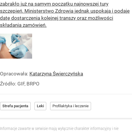
zabrakło już na samym początku najnowszej tury
szczepień. Ministerstwo Zdrowia jednak uspokaja i podaje
datę dostarczenia kolejnej transzy oraz możliwości
składania zamówień.
Opracowała:
Katarzyna Świerczyńska
Źródło:
GIF, BRPO
Strefa pacjenta
Leki
Profilaktyka i leczenie
Informacje zawarte w serwisie mają wyłącznie charakter informacyjny i nie