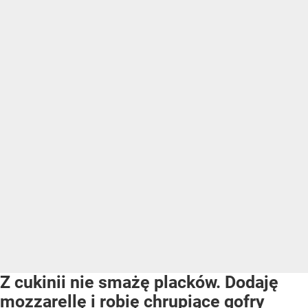
Z cukinii nie smażę placków. Dodaję
mozzarellę i robię chrupiące gofry