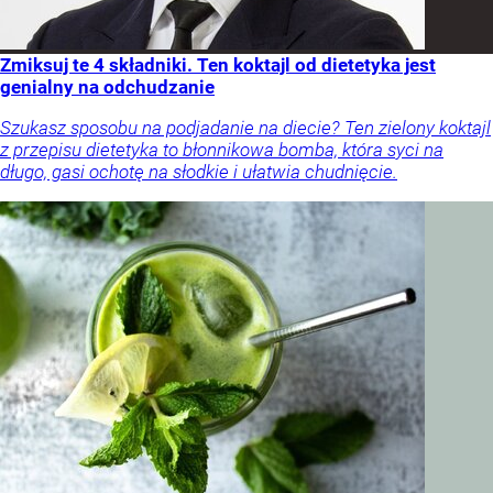
Zmiksuj te 4 składniki. Ten koktajl od dietetyka jest
genialny na odchudzanie
Szukasz sposobu na podjadanie na diecie? Ten zielony koktajl
z przepisu dietetyka to błonnikowa bomba, która syci na
długo, gasi ochotę na słodkie i ułatwia chudnięcie.