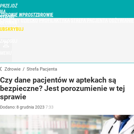
PRZEJDŹ
NA
ZDROWIE WPROST
STRONĘ
CHOROBY
DZIECKO
PROFILAKTYKA
STREFA PACJENTA
ODŻYWIANIE
GŁÓWNĄ
WPROST.PL
UBSKRYBUJ
ZALOGUJ
MENU
Zdrowie
/
Strefa Pacjenta
Czy dane pacjentów w aptekach są
bezpieczne? Jest porozumienie w tej
sprawie
Dodano:
8
grudnia
2023
7:33