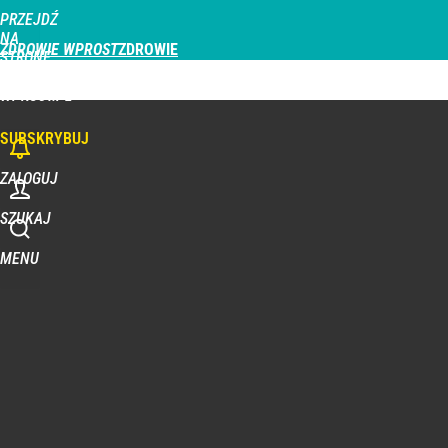
PRZEJDŹ
NA
ZDROWIE WPROST
STRONĘ
GŁÓWNĄ
CHOROBY
DZIECKO
PROFILAKTYKA
STREFA PACJENTA
ODŻYWIAN
WPROST.PL
SUBSKRYBUJ
ZALOGUJ
SZUKAJ
MENU