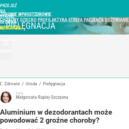
PRZEJDŹ
NA
ZDROWIE WPROST
STRONĘ
CHOROBY
DZIECKO
PROFILAKTYKA
STREFA PACJENTA
ODŻYWIANIE
GŁÓWNĄ
PIELĘGNACJA
WPROST.PL
UBSKRYBUJ
ZALOGUJ
MENU
Zdrowie
/
Uroda
/
Pielęgnacja
Autor:
Małgorzata Rapiej-Szczęsna
Aluminium w dezodorantach może
powodować 2 groźne choroby?