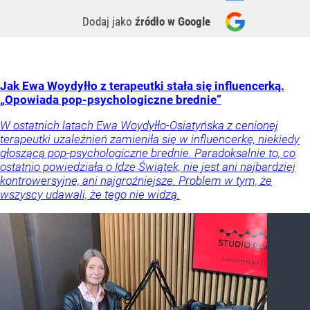
Dodaj jako
źródło w Google
Jak Ewa Woydyłło z terapeutki stała się influencerką.
„Opowiada pop-psychologiczne brednie”
W ostatnich latach Ewa Woydyłło-Osiatyńska z cenionej
terapeutki uzależnień zamieniła się w influencerkę, niekiedy
głoszącą pop-psychologiczne brednie. Paradoksalnie to, co
ostatnio powiedziała o Idze Świątek, nie jest ani najbardziej
kontrowersyjne, ani najgroźniejsze. Problem w tym, że
wszyscy udawali, że tego nie widzą.