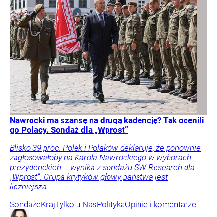
Nawrocki ma szansę na drugą kadencję? Tak ocenili
go Polacy. Sondaż dla „Wprost”
Blisko 39 proc. Polek i Polaków deklaruje, że ponownie
zagłosowałoby na Karola Nawrockiego w wyborach
prezydenckich – wynika z sondażu SW Research dla
„Wprost”. Grupa krytyków głowy państwa jest
liczniejsza.
Sondaże
Kraj
Tylko u Nas
Polityka
Opinie i komentarze