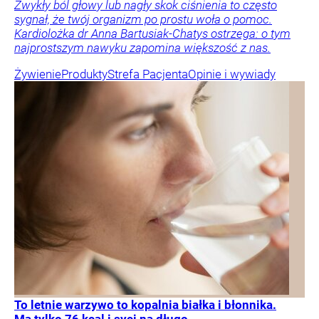
Zwykły ból głowy lub nagły skok ciśnienia to często
sygnał, że twój organizm po prostu woła o pomoc.
Kardiolożka dr Anna Bartusiak-Chatys ostrzega: o tym
najprostszym nawyku zapomina większość z nas.
Żywienie
Produkty
Strefa Pacjenta
Opinie i wywiady
To letnie warzywo to kopalnia białka i błonnika.
Ma tylko 76 kcal i syci na długo