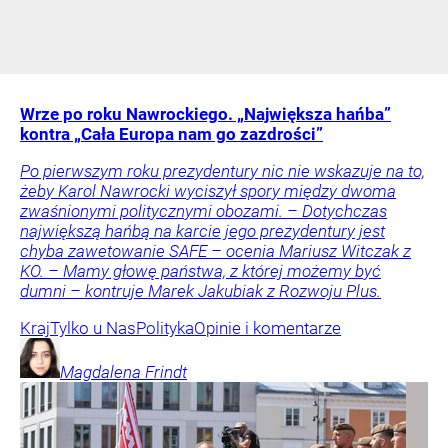
Wrze po roku Nawrockiego. „Największa hańba”
kontra „Cała Europa nam go zazdrości”
Po pierwszym roku prezydentury nic nie wskazuje na to,
żeby Karol Nawrocki wyciszył spory między dwoma
zwaśnionymi politycznymi obozami. – Dotychczas
największą hańbą na karcie jego prezydentury jest
chyba zawetowanie SAFE – ocenia Mariusz Witczak z
KO. – Mamy głowę państwa, z której możemy być
dumni – kontruje Marek Jakubiak z Rozwoju Plus.
Kraj
Tylko u Nas
Polityka
Opinie i komentarze
Magdalena
Frindt