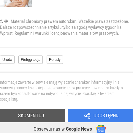
© ℗
Materiał chroniony prawem autorskim. Wszelkie prawa zastrzeżone.
Dalsze rozpowszechnianie artykułu tylko za zgodą wydawcy tygodnika
Wprost.
Regulamin i warunki licencjonowania materiałów prasowych
.
Uroda
Pielęgnacja
Porady
Informacje zawarte w serwisie mają wyłącznie charakter informacyjny i nie
stanowią porady lekarskiej, a stosowanie ich w praktyce powinno za każdym
razem być konsultowane na indywidualnej wizycie lekarskiej z lekarzem
specjalistą.
SKOMENTUJ
UDOSTĘPNIJ
Obserwuj nas
w
Google News