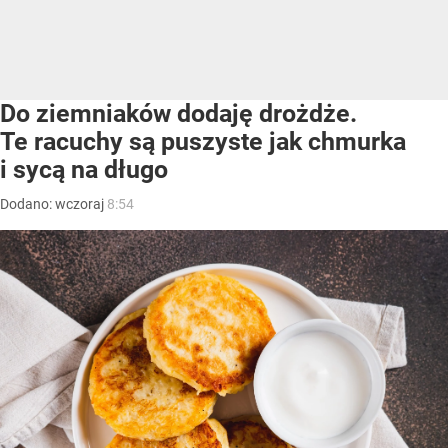
Do ziemniaków dodaję drożdże.
Te racuchy są puszyste jak chmurka
i sycą na długo
Dodano:
wczoraj
8:54