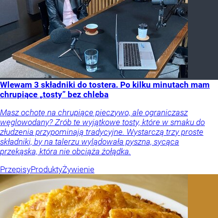
Wlewam 3 składniki do tostera. Po kilku minutach mam
chrupiące „tosty” bez chleba
Masz ochotę na chrupiące pieczywo, ale ograniczasz
węglowodany? Zrób te wyjątkowe tosty, które w smaku do
złudzenia przypominają tradycyjne. Wystarczą trzy proste
składniki, by na talerzu wylądowała pyszna, sycąca
przekąska, która nie obciąża żołądka.
Przepisy
Produkty
Żywienie