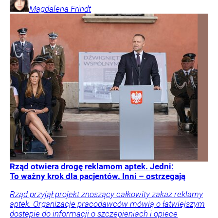
Magdalena
Frindt
Rząd otwiera drogę reklamom aptek. Jedni:
To ważny krok dla pacjentów. Inni – ostrzegają
Rząd przyjął projekt znoszący całkowity zakaz reklamy
aptek. Organizacje pracodawców mówią o łatwiejszym
dostępie do informacji o szczepieniach i opiece