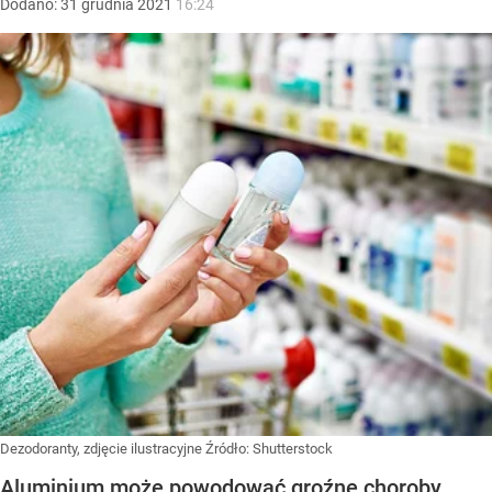
Dodano:
31
grudnia
2021
16:24
Dezodoranty, zdjęcie ilustracyjne
Źródło:
Shutterstock
Aluminium może powodować groźne choroby.