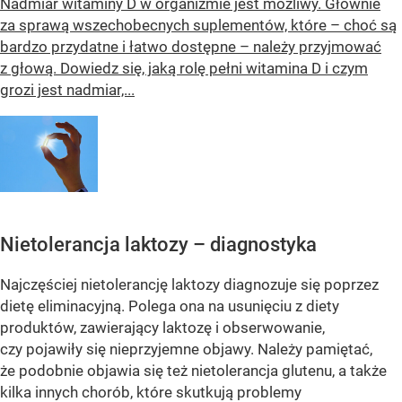
Nadmiar witaminy D w organizmie jest możliwy. Głównie
za sprawą wszechobecnych suplementów, które – choć są
bardzo przydatne i łatwo dostępne – należy przyjmować
z głową. Dowiedz się, jaką rolę pełni witamina D i czym
grozi jest nadmiar,...
Nietolerancja laktozy – diagnostyka
Najczęściej nietolerancję laktozy diagnozuje się poprzez
dietę eliminacyjną. Polega ona na usunięciu z diety
produktów, zawierający laktozę i obserwowanie,
czy pojawiły się nieprzyjemne objawy. Należy pamiętać,
że podobnie objawia się też nietolerancja glutenu, a także
kilka innych chorób, które skutkują problemy