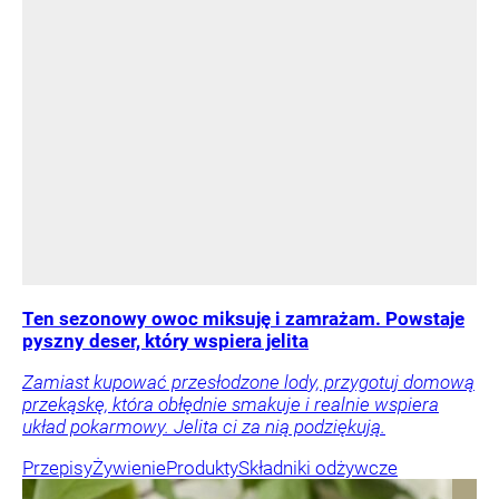
Ten sezonowy owoc miksuję i zamrażam. Powstaje
pyszny deser, który wspiera jelita
Zamiast kupować przesłodzone lody, przygotuj domową
przekąskę, która obłędnie smakuje i realnie wspiera
układ pokarmowy. Jelita ci za nią podziękują.
Przepisy
Żywienie
Produkty
Składniki odżywcze