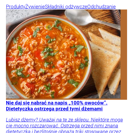
Produkty
Żywienie
Składniki odżywcze
Odchudzanie
Nie daj się nabrać na napis „100% owoców”.
Dietetyczka ostrzega przed tymi dżemami
Lubisz dżemy? Uważaj na te ze sklepu. Niektóre mogą
cię mocno rozczarować. Ostrzega przed nimi znana
dietetyczka i bezlitośnie obnaża triki stosowane przez