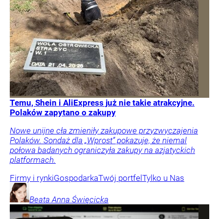
Temu, Shein i AliExpress już nie takie atrakcyjne.
Polaków zapytano o zakupy
Nowe unijne cła zmieniły zakupowe przyzwyczajenia
Polaków. Sondaż dla „Wprost” pokazuje, że niemal
połowa badanych ograniczyła zakupy na azjatyckich
platformach.
Firmy i rynki
Gospodarka
Twój portfel
Tylko u Nas
Beata Anna
Święcicka