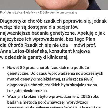
Prof. Anna Latos-Bieleńska
/ Źródło:
Archiwum prywatne
Diagnostyka chorób rzadkich poprawia się, jednak
wciąż nie są dostępne dla pacjentów
najważniejsze badania genetyczne. Apeluję o jak
najszybsze ich wprowadzenie, bez tego Plan
dla Chorób Rzadkich się nie uda – mówi prof.
Anna Latos-Bieleńska, konsultant krajowa
w dziedzinie genetyki klinicznej.
Nawet 80 proc. chorób rzadkich ma podłoże
genetyczne. Do czasu wprowadzenia nowoczesnych
metod genetyki molekularnej, (zwłaszcza NGS),
diagnostyka chorób rzadkich była skrajnie trudna
i często nieskuteczna.
Ważnym krokiem było wprowadzenie w 2025 roku
badania metodą porównawczej hybrydyzacji
genomowej do mikromacierzy (aCGH). Ale na liście