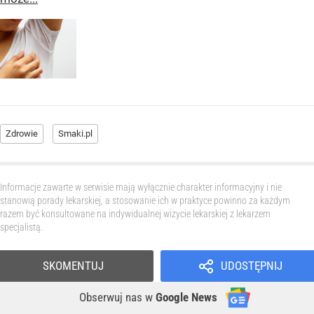
Zdrowie
Smaki.pl
Informacje zawarte w serwisie mają wyłącznie charakter informacyjny i nie
stanowią porady lekarskiej, a stosowanie ich w praktyce powinno za każdym
razem być konsultowane na indywidualnej wizycie lekarskiej z lekarzem
specjalistą.
SKOMENTUJ
UDOSTĘPNIJ
Obserwuj nas
w
Google News