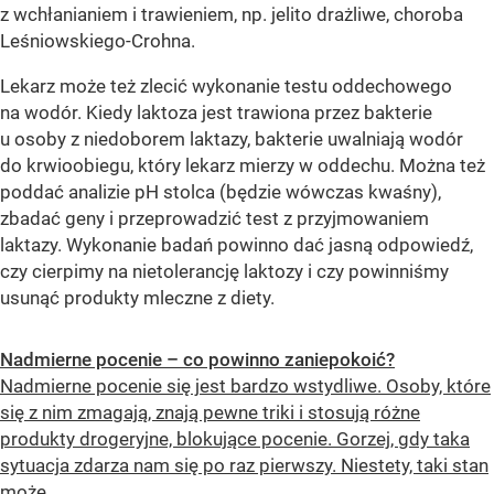
z wchłanianiem i trawieniem, np. jelito drażliwe, choroba
Leśniowskiego-Crohna.
Lekarz może też zlecić wykonanie testu oddechowego
na wodór. Kiedy laktoza jest trawiona przez bakterie
u osoby z niedoborem laktazy, bakterie uwalniają wodór
do krwioobiegu, który lekarz mierzy w oddechu. Można też
poddać analizie pH stolca (będzie wówczas kwaśny),
zbadać geny i przeprowadzić test z przyjmowaniem
laktazy. Wykonanie badań powinno dać jasną odpowiedź,
czy cierpimy na nietolerancję laktozy i czy powinniśmy
usunąć produkty mleczne z diety.
Nadmierne pocenie – co powinno zaniepokoić?
Nadmierne pocenie się jest bardzo wstydliwe. Osoby, które
się z nim zmagają, znają pewne triki i stosują różne
produkty drogeryjne, blokujące pocenie. Gorzej, gdy taka
sytuacja zdarza nam się po raz pierwszy. Niestety, taki stan
może...