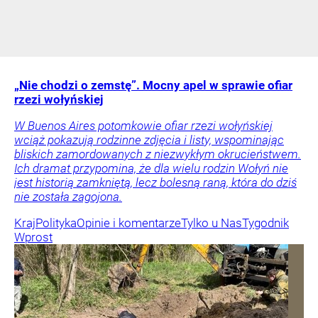
„Nie chodzi o zemstę”. Mocny apel w sprawie ofiar
rzezi wołyńskiej
W Buenos Aires potomkowie ofiar rzezi wołyńskiej
wciąż pokazują rodzinne zdjęcia i listy, wspominając
bliskich zamordowanych z niezwykłym okrucieństwem.
Ich dramat przypomina, że dla wielu rodzin Wołyń nie
jest historią zamkniętą, lecz bolesną raną, która do dziś
nie została zagojona.
Kraj
Polityka
Opinie i komentarze
Tylko u Nas
Tygodnik
Wprost