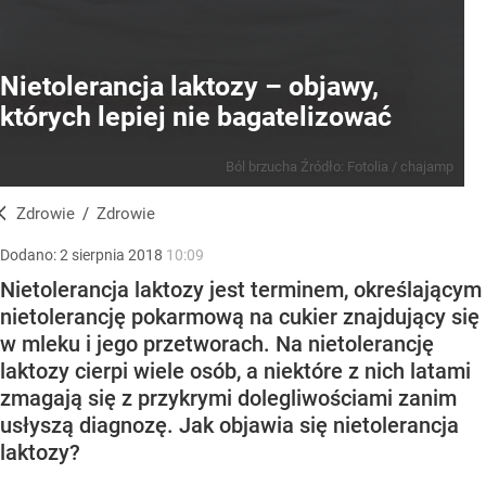
Nietolerancja laktozy – objawy,
których lepiej nie bagatelizować
Ból brzucha
Źródło:
Fotolia
/
chajamp
Zdrowie
/
Zdrowie
Dodano:
2
sierpnia
2018
10:09
Nietolerancja laktozy jest terminem, określającym
nietolerancję pokarmową na cukier znajdujący się
w mleku i jego przetworach. Na nietolerancję
laktozy cierpi wiele osób, a niektóre z nich latami
zmagają się z przykrymi dolegliwościami zanim
usłyszą diagnozę. Jak objawia się nietolerancja
laktozy?