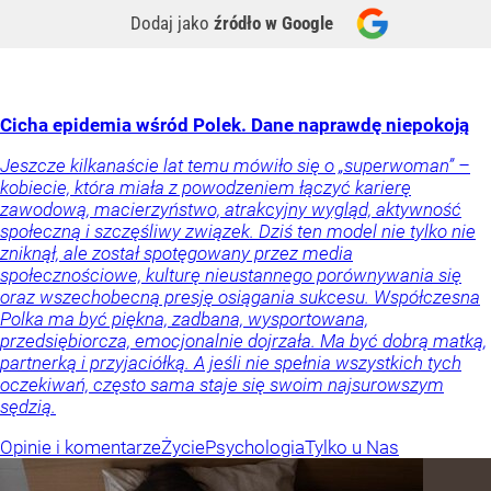
Dodaj jako
źródło w Google
Cicha epidemia wśród Polek. Dane naprawdę niepokoją
Jeszcze kilkanaście lat temu mówiło się o „superwoman” –
kobiecie, która miała z powodzeniem łączyć karierę
zawodową, macierzyństwo, atrakcyjny wygląd, aktywność
społeczną i szczęśliwy związek. Dziś ten model nie tylko nie
zniknął, ale został spotęgowany przez media
społecznościowe, kulturę nieustannego porównywania się
oraz wszechobecną presję osiągania sukcesu. Współczesna
Polka ma być piękna, zadbana, wysportowana,
przedsiębiorcza, emocjonalnie dojrzała. Ma być dobrą matką,
partnerką i przyjaciółką. A jeśli nie spełnia wszystkich tych
oczekiwań, często sama staje się swoim najsurowszym
sędzią.
Opinie i komentarze
Życie
Psychologia
Tylko u Nas