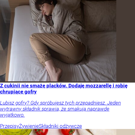
Z cukinii nie smażę placków. Dodaję mozzarellę i robię
chrupiące gofry
Lubisz gofry? Gdy spróbujesz tych przepadniesz. Jeden
wytrawny składnik sprawia, że smakują naprawdę
wyjątkowo.
Przepisy
Żywienie
Składniki odżywcze