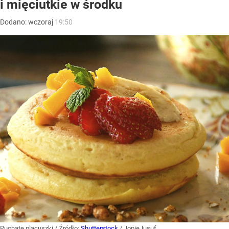
i mięciutkie w środku
Dodano:
wczoraj
19:50
Puchate placuszki
/ Źródło:
Shutterstock
/
JopieJusuf