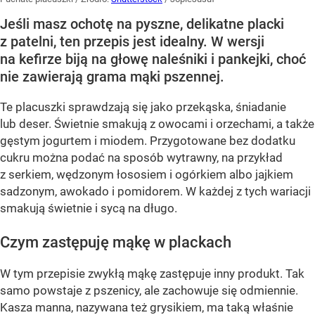
Jeśli masz ochotę na pyszne, delikatne placki
z patelni, ten przepis jest idealny. W wersji
na kefirze biją na głowę naleśniki i pankejki, choć
nie zawierają grama mąki pszennej.
Te placuszki sprawdzają się jako przekąska, śniadanie
lub deser. Świetnie smakują z owocami i orzechami, a także
gęstym jogurtem i miodem. Przygotowane bez dodatku
cukru można podać na sposób wytrawny, na przykład
z serkiem, wędzonym łososiem i ogórkiem albo jajkiem
sadzonym, awokado i pomidorem. W każdej z tych wariacji
smakują świetnie i sycą na długo.
Czym zastępuję mąkę w plackach
W tym przepisie zwykłą mąkę zastępuje inny produkt. Tak
samo powstaje z pszenicy, ale zachowuje się odmiennie.
Kasza manna, nazywana też grysikiem, ma taką właśnie