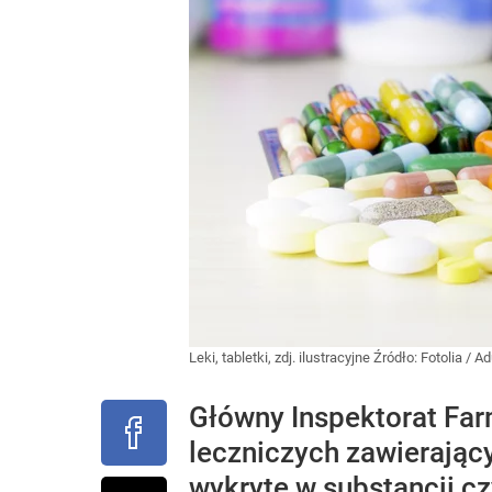
Leki, tabletki, zdj. ilustracyjne
Źródło:
Fotolia
/
Ad
Główny Inspektorat Far
leczniczych zawierając
wykryte w substancji cz