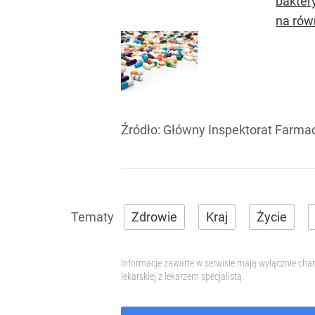
bakter
na rów
Źródło:
Główny Inspektorat Farma
Zdrowie
Kraj
Życie
Informacje zawarte w serwisie mają wyłącznie char
lekarskiej z lekarzem specjalistą.