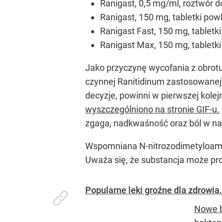
Ranigast, 0,5 mg/ml, roztwór do
Ranigast, 150 mg, tabletki po
Ranigast Fast, 150 mg, tabletk
Ranigast Max, 150 mg, tabletk
Jako przyczynę wycofania z obrot
czynnej Ranitidinum zastosowanej
decyzje, powinni w pierwszej kolej
wyszczególniono na stronie GIF-u.
zgaga, nadkwaśność oraz ból w n
Wspomniana N-nitrozodimetyloamin
Uważa się, że substancja może p
Popularne leki groźne dla zdrowia.
Nowe b