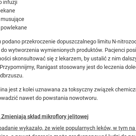
 infuzji
wlekane
i musujące
i powlekane
u podano przekroczenie dopuszczalnego limitu N-nitroz
 do wytworzenia wymienionych produktów. Pacjenci posia
ności skonsultować się z lekarzem, by ustalić z nim dalsz
Przypomnijmy, Ranigast stosowany jest do leczenia doleg
adbrzuszu.
a jest z kolei uznawana za toksyczny związek chemiczn
rowadzić nawet do powstania nowotworu.
 Zmieniają skład mikroflory jelitowej
adanie wykazało, że wiele popularnych leków, w tym na 