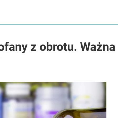
ki temu zapiekanka wychodzi idealna
okoją
ofany z obrotu. Ważna
w
zaskoczył też jego skład