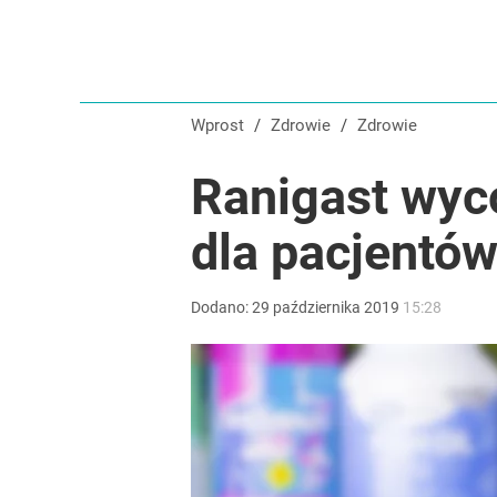
Startej cukinii nie wrzucam od razu do masy. Dzię
dodaj
Wprost
/
Zdrowie
/
Zdrowie
Cicha epidemia wśród Polek. Dane naprawdę niep
Ranigast wyc
dodaj
dla pacjentó
Ten obiad z Lidla zrobisz w 3 minuty. Dietetyczkę 
Dodano:
29
października
2019
15:28
dodaj