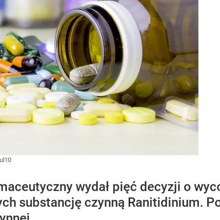
ul10
maceutyczny wydał pięć decyzji o wyc
ych substancję czynną Ranitidinium. 
ynnej.