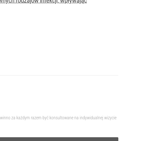
nych rodzajów infekcji, wpływając
 powinno za każdym razem być konsultowane na indywidualnej wizycie