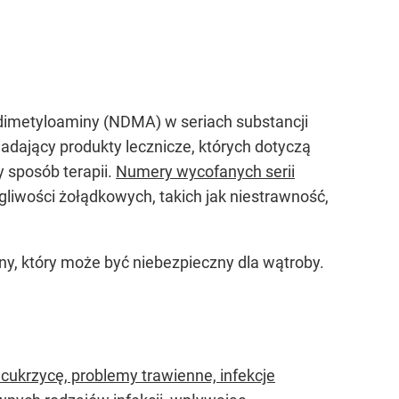
odimetyloaminy (NDMA) w seriach substancji
dający produkty lecznicze, których dotyczą
y sposób terapii.
Numery wycofanych serii
liwości żołądkowych, takich jak niestrawność,
y, który może być niebezpieczny dla wątroby.
cukrzycę, problemy trawienne, infekcje