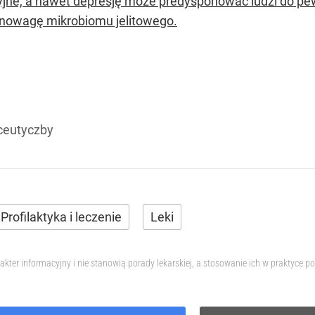
yjne, a nawet depresję może predysponować ludzi do pew
nowagę mikrobiomu jelitowego.
ceutyczby
Profilaktyka i leczenie
Leki
akter informacyjny i nie stanowią porady lekarskiej, a stosowanie ich w praktyce