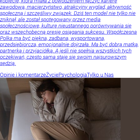
kobiecie, która miała z powodzeniem łączyć karierę
zawodową, macierzyństwo, atrakcyjny wygląd, aktywność
społeczną i szczęśliwy związek. Dziś ten model nie tylko nie
zniknął, ale został spotęgowany przez media
społecznościowe, kulturę nieustannego porównywania się
oraz wszechobecną presję osiągania sukcesu. Współczesna
Polka ma być piękna, zadbana, wysportowana,
przedsiębiorcza, emocjonalnie dojrzała. Ma być dobrą matką,
partnerką i przyjaciółką. A jeśli nie spełnia wszystkich tych
oczekiwań, często sama staje się swoim najsurowszym
sędzią.
Opinie i komentarze
Życie
Psychologia
Tylko u Nas