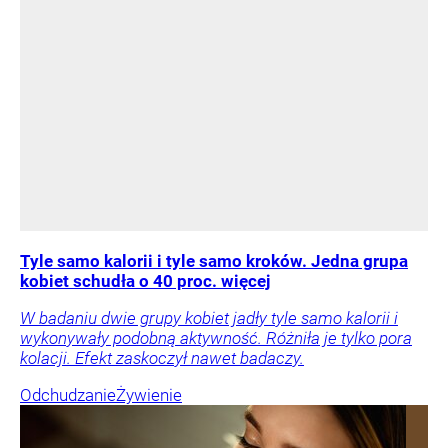
Tyle samo kalorii i tyle samo kroków. Jedna grupa
kobiet schudła o 40 proc. więcej
W badaniu dwie grupy kobiet jadły tyle samo kalorii i
wykonywały podobną aktywność. Różniła je tylko pora
kolacji. Efekt zaskoczył nawet badaczy.
Odchudzanie
Żywienie