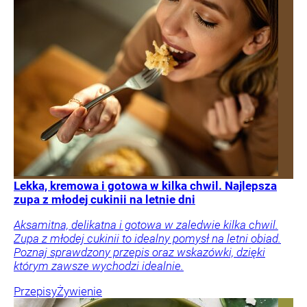
Lekka, kremowa i gotowa w kilka chwil. Najlepsza
zupa z młodej cukinii na letnie dni
Aksamitna, delikatna i gotowa w zaledwie kilka chwil.
Zupa z młodej cukinii to idealny pomysł na letni obiad.
Poznaj sprawdzony przepis oraz wskazówki, dzięki
którym zawsze wychodzi idealnie.
Przepisy
Żywienie