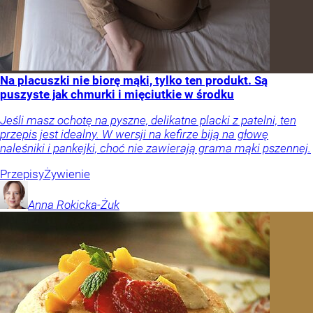
Na placuszki nie biorę mąki, tylko ten produkt. Są
puszyste jak chmurki i mięciutkie w środku
Jeśli masz ochotę na pyszne, delikatne placki z patelni, ten
przepis jest idealny. W wersji na kefirze biją na głowę
naleśniki i pankejki, choć nie zawierają grama mąki pszennej.
Przepisy
Żywienie
Anna
Rokicka-Żuk