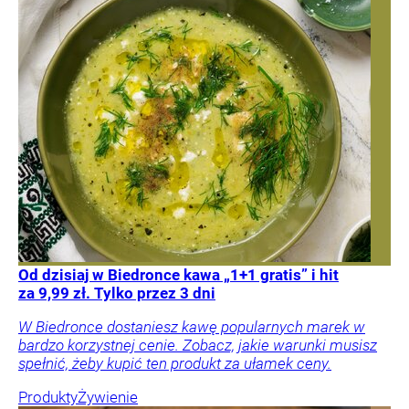
Od dzisiaj w Biedronce kawa „1+1 gratis” i hit
za 9,99 zł. Tylko przez 3 dni
W Biedronce dostaniesz kawę popularnych marek w
bardzo korzystnej cenie. Zobacz, jakie warunki musisz
spełnić, żeby kupić ten produkt za ułamek ceny.
Produkty
Żywienie