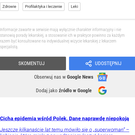
Zdrowie
Profilaktyka i leczenie
Leki
Informacje zawarte w serwisie mają wyłącznie charakter informacyjny i nie
stanowią porady lekarskiej, a stosowanie ich w praktyce powinno za każdym
razem być konsultowane na indywidualnej wizycie lekarskiej z lekarzem
specjalistą.
SKOMENTUJ
UDOSTĘPNIJ
Obserwuj nas
w
Google News
Dodaj jako
źródło w Google
Cicha epidemia wśród Polek. Dane naprawdę niepokoją
Jeszcze kilkanaście lat temu mówiło się o „superwoman” –