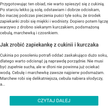
Przygotowując ten obiad, nie warto spieszyć się z cukinią.
Po starciu lekko ją solę, odstawiam i dobrze odciskam,
bo inaczej podczas pieczenia puści tyle soku, że środek
zapiekanki zrobi się miękki i wodnisty. Dopiero potem łączę
warzywo z drobno siekanym kurczakiem, podsmażoną
cebulą, marchewką i czosnkiem.
Jak zrobić zapiekankę z cukinii i kurczaka
Cukinia po posoleniu potrafi oddać zaskakująco dużo soku,
dlatego warto odcisnąć ją naprawdę porządnie. Nie musi
być zupełnie sucha, ale w dłoni nie powinna już ociekać
wodą. Cebulę i marchewkę zawsze najpierw podsmażam.
Marchew robi się delikatniejsza, cebula nabiera słodyczy,
a...
CZYTAJ DALEJ