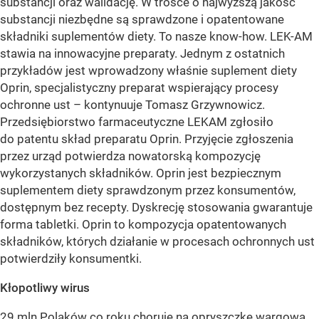
substancji oraz walidację. W trosce o najwyższą jakość
substancji niezbędne są sprawdzone i opatentowane
składniki suplementów diety. To nasze know-how. LEK-AM
stawia na innowacyjne preparaty. Jednym z ostatnich
przykładów jest wprowadzony właśnie suplement diety
Oprin, specjalistyczny preparat wspierający procesy
ochronne ust – kontynuuje Tomasz Grzywnowicz.
Przedsiębiorstwo farmaceutyczne LEKAM zgłosiło
do patentu skład preparatu Oprin. Przyjęcie zgłoszenia
przez urząd potwierdza nowatorską kompozycję
wykorzystanych składników. Oprin jest bezpiecznym
suplementem diety sprawdzonym przez konsumentów,
dostępnym bez recepty. Dyskrecję stosowania gwarantuje
forma tabletki. Oprin to kompozycja opatentowanych
składników, których działanie w procesach ochronnych ust
potwierdziły konsumentki.
Kłopotliwy wirus
29 mln Polaków co roku choruje na opryszczkę wargową.