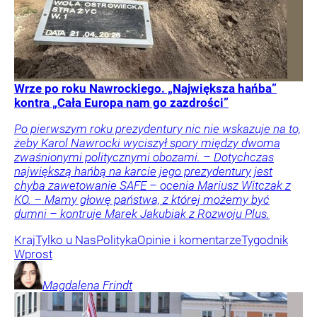
Wrze po roku Nawrockiego. „Największa hańba”
kontra „Cała Europa nam go zazdrości”
Po pierwszym roku prezydentury nic nie wskazuje na to,
żeby Karol Nawrocki wyciszył spory między dwoma
zwaśnionymi politycznymi obozami. – Dotychczas
największą hańbą na karcie jego prezydentury jest
chyba zawetowanie SAFE – ocenia Mariusz Witczak z
KO. – Mamy głowę państwa, z której możemy być
dumni – kontruje Marek Jakubiak z Rozwoju Plus.
Kraj
Tylko u Nas
Polityka
Opinie i komentarze
Tygodnik
Wprost
Magdalena
Frindt