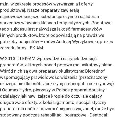
m.in. w zakresie procesów wytwarzania i oferty
produktowej. Nasze preparaty zawierają
najnowocześniejsze substancje czynne i są liderami
sprzedaży w swoich klasach terapeutycznych. Podstawą
tego sukcesu jest najwyższą jakość farmaceutyków
i innych produktów, które odpowiadają na prawdziwe
potrzeby pacjentów – mówi Andrzej Wyrzykowski, prezes
zarządu firmy LEK-AM.
W 2013 r. LEK-AM wprowadziła na rynek dziesięć
preparatów, z których ponad połowa ma unikatowy skład.
Wśród nich są dwa preparaty okulistyczne: Bioretinof
wspomagający prawidłowość widzenia (przeznaczony
szczególnie dla osób z cukrzycą i retinopatią cukrzycową)
i Ocumax Hydro, pierwszy w Polsce preparat doustny
działający jak nawilżające krople do oczu, ale dający
długotrwałe efekty. Z kolei Ligamento, specjalistyczny
preparat dla osób z urazami ścięgien i więzadeł, może być
stosowany podczas rehabilitacji pourazowej. Dentocal