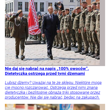
Nie daj się nabrać na napis „100% owoców”.
Dietetyczka ostrzega przed tymi dżemami
Lubisz dżemy? Uważaj na te ze sklepu. Niektóre mogą
cię mocno rozczarować. Ostrzega przed nimi znana
dietetyczka i bezlitośnie obnaża triki stosowane przez
producentów. Nie daj się nabrać, będąc na zakupach.