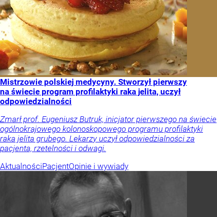
Mistrzowie polskiej medycyny. Stworzył pierwszy
na świecie program profilaktyki raka jelita, uczył
odpowiedzialności
Zmarł prof. Eugeniusz Butruk, inicjator pierwszego na świecie
ogólnokrajowego kolonoskopowego programu profilaktyki
raka jelita grubego. Lekarzy uczył odpowiedzialności za
pacjenta, rzetelności i odwagi.
Aktualności
Pacjent
Opinie i wywiady