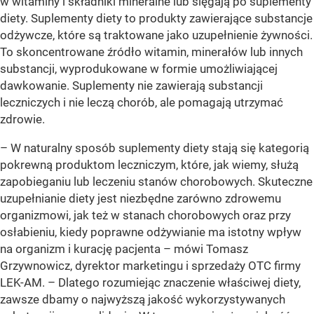
w witaminy i składniki mineralne lub sięgają po suplementy
diety. Suplementy diety to produkty zawierające substancje
odżywcze, które są traktowane jako uzupełnienie żywności.
To skoncentrowane źródło witamin, minerałów lub innych
substancji, wyprodukowane w formie umożliwiającej
dawkowanie. Suplementy nie zawierają substancji
leczniczych i nie leczą chorób, ale pomagają utrzymać
zdrowie.
– W naturalny sposób suplementy diety stają się kategorią
pokrewną produktom leczniczym, które, jak wiemy, służą
zapobieganiu lub leczeniu stanów chorobowych. Skuteczne
uzupełnianie diety jest niezbędne zarówno zdrowemu
organizmowi, jak też w stanach chorobowych oraz przy
osłabieniu, kiedy poprawne odżywianie ma istotny wpływ
na organizm i kurację pacjenta – mówi Tomasz
Grzywnowicz, dyrektor marketingu i sprzedaży OTC firmy
LEK-AM. – Dlatego rozumiejąc znaczenie właściwej diety,
zawsze dbamy o najwyższą jakość wykorzystywanych