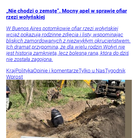
„Nie chodzi o zemstę”. Mocny apel w sprawie ofiar
rzezi wołyńskiej
W Buenos Aires potomkowie ofiar rzezi wołyńskiej
wciąż pokazują rodzinne zdjęcia i listy, wspominając
bliskich zamordowanych z niezwykłym okrucieństwem.
Ich dramat przypomina, że dla wielu rodzin Wołyń nie
jest historią zamkniętą, lecz bolesną raną, która do dziś
nie została zagojona.
Kraj
Polityka
Opinie i komentarze
Tylko u Nas
Tygodnik
Wprost