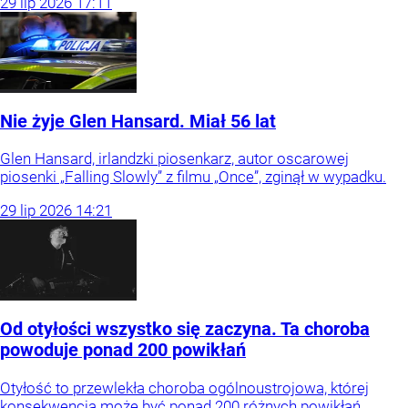
29
lip
2026
17:11
Nie żyje Glen Hansard. Miał 56 lat
Glen Hansard, irlandzki piosenkarz, autor oscarowej
piosenki „Falling Slowly” z filmu „Once”, zginął w wypadku.
29
lip
2026
14:21
Od otyłości wszystko się zaczyna. Ta choroba
powoduje ponad 200 powikłań
Otyłość to przewlekła choroba ogólnoustrojowa, której
konsekwencją może być ponad 200 różnych powikłań.