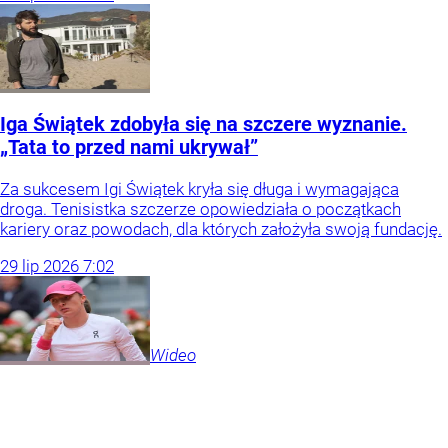
Iga Świątek zdobyła się na szczere wyznanie.
„Tata to przed nami ukrywał”
Za sukcesem Igi Świątek kryła się długa i wymagająca
droga. Tenisistka szczerze opowiedziała o początkach
kariery oraz powodach, dla których założyła swoją fundację.
29
lip
2026
7:02
Wideo