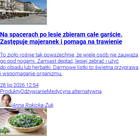
Na spacerach po lesie zbieram całe garście.
Zastępuje majeranek i pomaga na trawienie
To zioło rośnie tak powszechnie, że wiele osób nie zauważa
go pod nogami. Zamiast deptać, lepiej zebrać i użyć
do obiadu lub herbatki. Darmowe listki to świetna przyprawa
i wspomaganie organizmu.
28
lip
2026
12:54
Produkty
Odżywianie
Medycyna alternatywna
Anna
Rokicka-Żuk