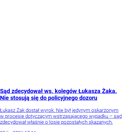
Sąd zdecydował ws. kolegów Łukasza Żaka.
Nie stosują się do policyjnego dozoru
Łukasz Żak dostał wyrok. Nie był jedynym oskarżonym
w procesie dotyczącym wstrząsającego wypadku – sąd
zdecydował właśnie o losie pozostałych skazanych.