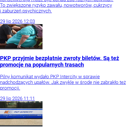
To zwiększone ryzyko zawału, nowotworów, cukrzycy
i zaburzeń psychicznych.
29
lip
2026
12:03
PKP przyjmie bezpłatnie zwroty biletów. Są też
promocje na popularnych trasach
Pilny komunikat wydało PKP Intercity w sprawie
nadchodzących upałów. Jak zwykle w środę nie zabrakło też
promocji.
29
lip
2026
11:11