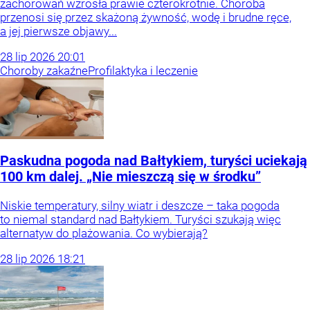
zachorowań wzrosła prawie czterokrotnie. Choroba
przenosi się przez skażoną żywność, wodę i brudne ręce,
a jej pierwsze objawy...
28
lip
2026
20:01
Choroby zakaźne
Profilaktyka i leczenie
Paskudna pogoda nad Bałtykiem, turyści uciekają
100 km dalej. „Nie mieszczą się w środku”
Niskie temperatury, silny wiatr i deszcze – taka pogoda
to niemal standard nad Bałtykiem. Turyści szukają więc
alternatyw do plażowania. Co wybierają?
28
lip
2026
18:21