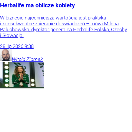
Herbalife ma oblicze kobiety
W biznesie najcenniejszą wartością jest praktyka
i konsekwentne zbieranie doświadczeń – mówi Milena
Paluchowska, dyrektor generalna Herbalife Polska, Czechy
i Słowacja.
28
lip
2026
9:38
Witold
Ziomek