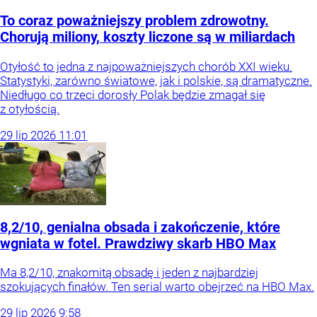
To coraz poważniejszy problem zdrowotny.
Chorują miliony, koszty liczone są w miliardach
Otyłość to jedna z najpoważniejszych chorób XXI wieku.
Statystyki, zarówno światowe, jak i polskie, są dramatyczne.
Niedługo co trzeci dorosły Polak będzie zmagał się
z otyłością.
29
lip
2026
11:01
8,2/10, genialna obsada i zakończenie, które
wgniata w fotel. Prawdziwy skarb HBO Max
Ma 8,2/10, znakomitą obsadę i jeden z najbardziej
szokujących finałów. Ten serial warto obejrzeć na HBO Max.
29
lip
2026
9:58