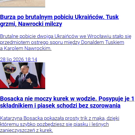
Burza po brutalnym pobiciu Ukraińców. Tusk
grzmi, Nawrocki milczy
Brutalne pobicie dwojga Ukraińców we Wrocławiu stało się
przedmiotem ostrego sporu między Donaldem Tuskiem
a Karolem Nawrockim.
28
lip
2026
18:14
Bosacka nie moczy kurek w wodzie. Posypuje je 1
składnikiem i piasek schodzi bez szorowania
Katarzyna Bosacka pokazała prosty trik z mąką, dzięki
któremu szybko pozbędziesz się piasku i leśnych
zanieczyszczeń z kurek.