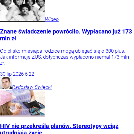
Wideo
Znane świadczenie powróciło. Wypłacano już 173
mln zł
Od blisko miesiąca rodzice mogą ubiegać się o 300 plus.
Jak informuje ZUS, dotychczas wypłacono niemal 173 mln
zł.
30
lip
2026
6:22
Radosław
Święcki
HIV nie przekreśla planów. Stereotypy wciąż
utrudniają życie