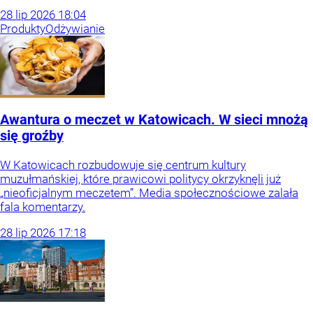
28
lip
2026
18:04
Produkty
Odżywianie
Awantura o meczet w Katowicach. W sieci mnożą
się groźby
W Katowicach rozbudowuje się centrum kultury
muzułmańskiej, które prawicowi politycy okrzyknęli już
„nieoficjalnym meczetem”. Media społecznościowe zalała
fala komentarzy.
28
lip
2026
17:18