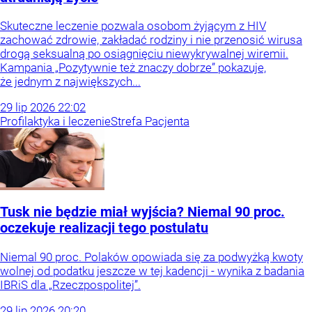
Skuteczne leczenie pozwala osobom żyjącym z HIV
zachować zdrowie, zakładać rodziny i nie przenosić wirusa
drogą seksualną po osiągnięciu niewykrywalnej wiremii.
Kampania „Pozytywnie też znaczy dobrze” pokazuje,
że jednym z największych...
29
lip
2026
22:02
Profilaktyka i leczenie
Strefa Pacjenta
Tusk nie będzie miał wyjścia? Niemal 90 proc.
oczekuje realizacji tego postulatu
Niemal 90 proc. Polaków opowiada się za podwyżką kwoty
wolnej od podatku jeszcze w tej kadencji - wynika z badania
IBRiS dla „Rzeczpospolitej”.
29
lip
2026
20:20