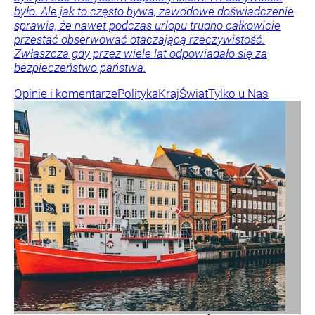
było. Ale jak to często bywa, zawodowe doświadczenie
sprawia, że nawet podczas urlopu trudno całkowicie
przestać obserwować otaczającą rzeczywistość.
Zwłaszcza gdy przez wiele lat odpowiadało się za
bezpieczeństwo państwa.
Opinie i komentarze
Polityka
Kraj
Świat
Tylko u Nas