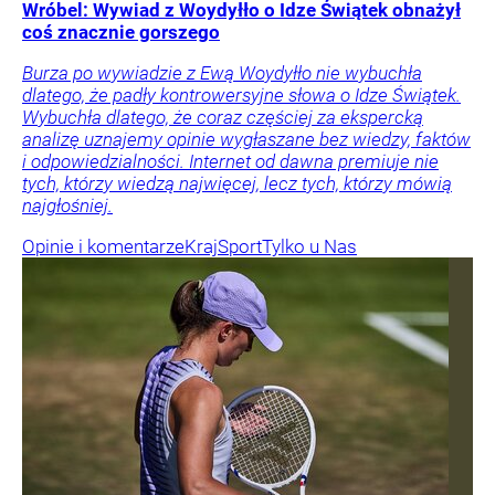
Wróbel: Wywiad z Woydyłło o Idze Świątek obnażył
coś znacznie gorszego
Burza po wywiadzie z Ewą Woydyłło nie wybuchła
dlatego, że padły kontrowersyjne słowa o Idze Świątek.
Wybuchła dlatego, że coraz częściej za ekspercką
analizę uznajemy opinie wygłaszane bez wiedzy, faktów
i odpowiedzialności. Internet od dawna premiuje nie
tych, którzy wiedzą najwięcej, lecz tych, którzy mówią
najgłośniej.
Opinie i komentarze
Kraj
Sport
Tylko u Nas