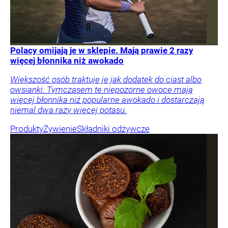
Polacy omijają je w sklepie. Mają prawie 2 razy
więcej błonnika niż awokado
Większość osób traktuje je jak dodatek do ciast albo
owsianki. Tymczasem te niepozorne owoce mają
więcej błonnika niż popularne awokado i dostarczają
niemal dwa razy więcej potasu.
Produkty
Żywienie
Składniki odżywcze