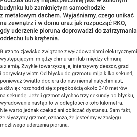
budynku lub zamkniętym samochodzie
z metalowym dachem. Wyjaśniamy, czego unikać
na zewnątrz i w domu oraz jak rozpocząć RKO,
gdy uderzenie pioruna doprowadzi do zatrzymania
oddechu lub krążenia.
Burza to zjawisko związane z wyładowaniami elektrycznymi
występującymi między chmurami lub między chmurą
a ziemią. Zwykle towarzyszą jej intensywny deszcz, grad
i porywisty wiatr. Od błysku do grzmotu mija kilka sekund,
ponieważ światło dociera do nas niemal natychmiast,
a dźwięk rozchodzi się z prędkością około 340 metrów
na sekundę. Jeżeli grzmot słychać trzy sekundy po błysku,
wyładowanie nastąpiło w odległości około kilometra.
Nie warto jednak czekać ani obliczać dystansu. Sam fakt,
że słyszymy grzmot, oznacza, że jesteśmy w zasięgu
możliwego uderzenia pioruna.