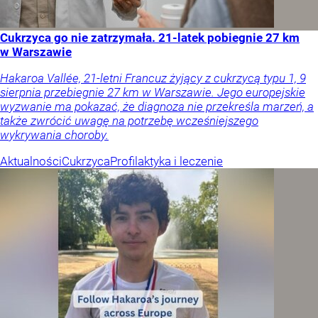
Cukrzyca go nie zatrzymała. 21-latek pobiegnie 27 km
w Warszawie
Hakaroa Vallée, 21-letni Francuz żyjący z cukrzycą typu 1, 9
sierpnia przebiegnie 27 km w Warszawie. Jego europejskie
wyzwanie ma pokazać, że diagnoza nie przekreśla marzeń, a
także zwrócić uwagę na potrzebę wcześniejszego
wykrywania choroby.
Aktualności
Cukrzyca
Profilaktyka i leczenie