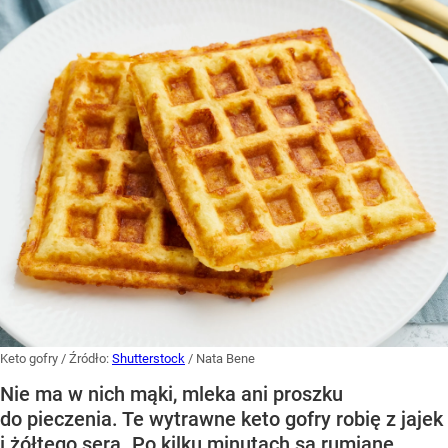
Keto gofry
/ Źródło:
Shutterstock
/
Nata Bene
Nie ma w nich mąki, mleka ani proszku
do pieczenia. Te wytrawne keto gofry robię z jajek
i żółtego sera. Po kilku minutach są rumiane,