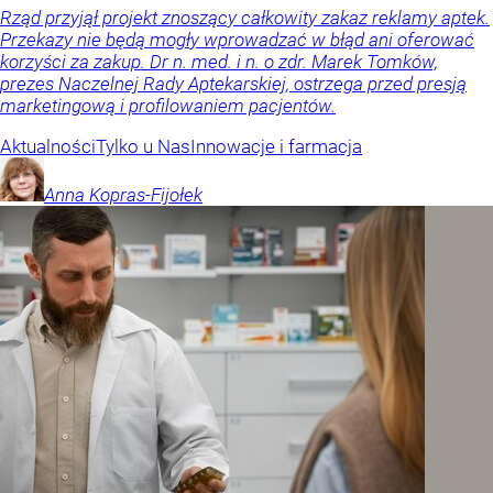
Rząd przyjął projekt znoszący całkowity zakaz reklamy aptek.
Przekazy nie będą mogły wprowadzać w błąd ani oferować
korzyści za zakup. Dr n. med. i n. o zdr. Marek Tomków,
prezes Naczelnej Rady Aptekarskiej, ostrzega przed presją
marketingową i profilowaniem pacjentów.
Aktualności
Tylko u Nas
Innowacje i farmacja
Anna
Kopras-Fijołek