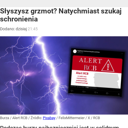
Słyszysz grzmot? Natychmiast szukaj
schronienia
Dodano:
dzisiaj
21:45
Burza / Alert RCB
/ Źródło:
Pixabay
/
FelixMittermeier / X / RCB
Podczas burzy najbezpieczniej jest w solidnym