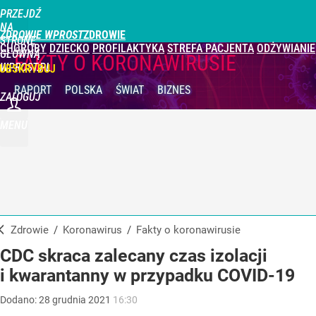
PRZEJDŹ
NA
ZDROWIE WPROST
STRONĘ
CHOROBY
DZIECKO
PROFILAKTYKA
STREFA PACJENTA
ODŻYWIANIE
GŁÓWNĄ
FAKTY O KORONAWIRUSIE
WPROST.PL
UBSKRYBUJ
RAPORT
POLSKA
ŚWIAT
BIZNES
ZALOGUJ
MENU
Zdrowie
/
Koronawirus
/
Fakty o koronawirusie
CDC skraca zalecany czas izolacji
i kwarantanny w przypadku COVID-19
Dodano:
28
grudnia
2021
16:30