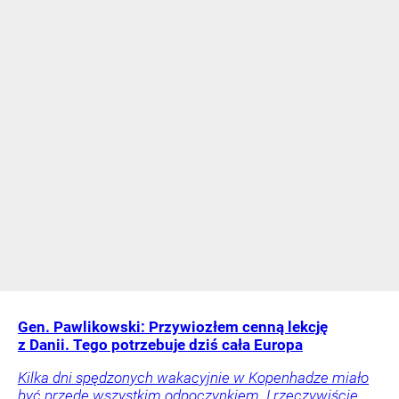
Gen. Pawlikowski: Przywiozłem cenną lekcję
z Danii. Tego potrzebuje dziś cała Europa
Kilka dni spędzonych wakacyjnie w Kopenhadze miało
być przede wszystkim odpoczynkiem. I rzeczywiście