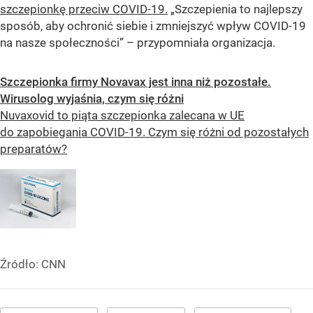
szczepionkę przeciw COVID-19.
„Szczepienia to najlepszy
sposób, aby ochronić siebie i zmniejszyć wpływ COVID-19
na nasze społeczności” – przypomniała organizacja.
Szczepionka firmy Novavax jest inna niż pozostałe.
Wirusolog wyjaśnia, czym się różni
Nuvaxovid to piąta szczepionka zalecana w UE
do zapobiegania COVID-19. Czym się różni od pozostałych
preparatów?
Źródło:
CNN