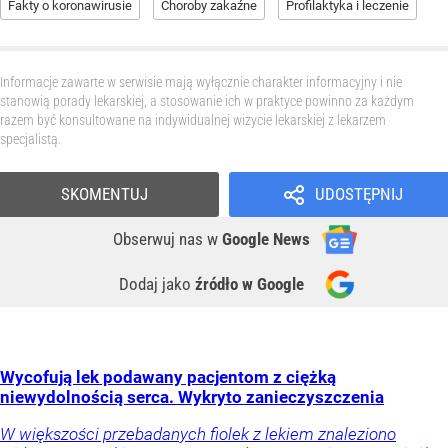
Fakty o koronawirusie
Choroby zakaźne
Profilaktyka i leczenie
Informacje zawarte w serwisie mają wyłącznie charakter informacyjny i nie
stanowią porady lekarskiej, a stosowanie ich w praktyce powinno za każdym
razem być konsultowane na indywidualnej wizycie lekarskiej z lekarzem
specjalistą.
SKOMENTUJ
UDOSTĘPNIJ
Obserwuj nas
w
Google News
Dodaj jako
źródło w Google
Wycofują lek podawany pacjentom z ciężką
niewydolnością serca. Wykryto zanieczyszczenia
W większości przebadanych fiolek z lekiem znaleziono