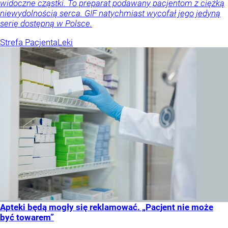
widoczne cząstki. To preparat podawany pacjentom z ciężką
niewydolnością serca. GIF natychmiast wycofał jego jedyną
serię dostępną w Polsce.
Strefa Pacjenta
Leki
Apteki będą mogły się reklamować. „Pacjent nie może
być towarem”