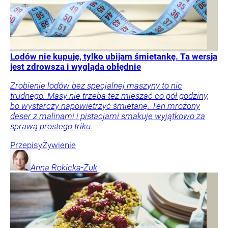
Lodów nie kupuję, tylko ubijam śmietankę. Ta wersja
jest zdrowsza i wygląda obłędnie
Zrobienie lodów bez specjalnej maszyny to nic
trudnego. Masy nie trzeba też mieszać co pół godziny,
bo wystarczy napowietrzyć śmietanę. Ten mrożony
deser z malinami i pistacjami smakuje wyjątkowo za
sprawą prostego triku.
Przepisy
Żywienie
Anna
Rokicka-Żuk