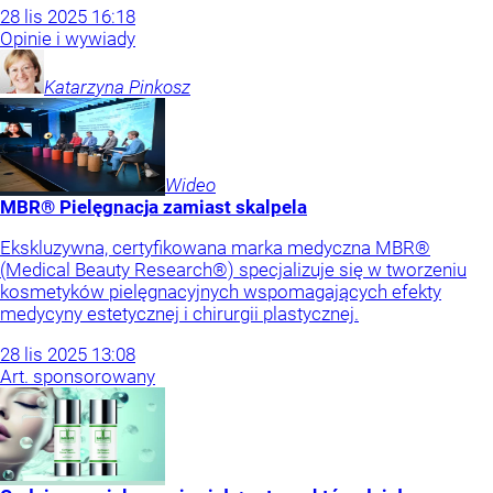
28
lis
2025
16:18
Opinie i wywiady
Katarzyna
Pinkosz
Wideo
MBR® Pielęgnacja zamiast skalpela
Ekskluzywna, certyfikowana marka medyczna MBR®
(Medical Beauty Research®) specjalizuje się w tworzeniu
kosmetyków pielęgnacyjnych wspomagających efekty
medycyny estetycznej i chirurgii plastycznej.
28
lis
2025
13:08
Art. sponsorowany