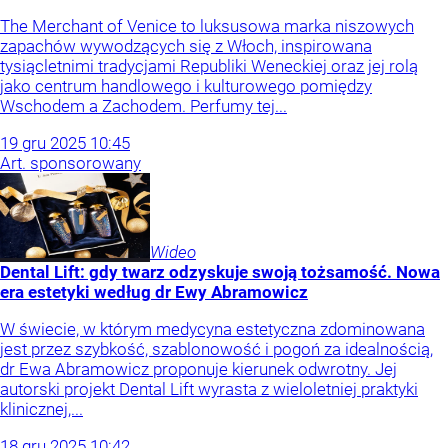
The Merchant of Venice to luksusowa marka niszowych
zapachów wywodzących się z Włoch, inspirowana
tysiącletnimi tradycjami Republiki Weneckiej oraz jej rolą
jako centrum handlowego i kulturowego pomiędzy
Wschodem a Zachodem. Perfumy tej...
19
gru
2025
10:45
Art. sponsorowany
Wideo
Dental Lift: gdy twarz odzyskuje swoją tożsamość. Nowa
era estetyki według dr Ewy Abramowicz
W świecie, w którym medycyna estetyczna zdominowana
jest przez szybkość, szablonowość i pogoń za idealnością,
dr Ewa Abramowicz proponuje kierunek odwrotny. Jej
autorski projekt Dental Lift wyrasta z wieloletniej praktyki
klinicznej,...
18
gru
2025
10:42