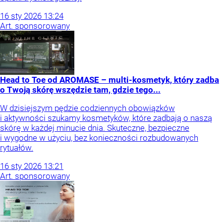
16
sty
2026
13:24
Art. sponsorowany
Head to Toe od AROMASE – multi-kosmetyk, który zadba
o Twoją skórę wszędzie tam, gdzie tego...
W dzisiejszym pędzie codziennych obowiązków
i aktywności szukamy kosmetyków, które zadbają o naszą
skórę w każdej minucie dnia. Skuteczne, bezpieczne
i wygodne w użyciu, bez konieczności rozbudowanych
rytuałów.
16
sty
2026
13:21
Art. sponsorowany