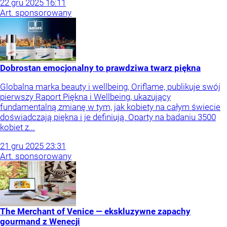
22
gru
2025
16:11
Art. sponsorowany
Dobrostan emocjonalny to prawdziwa twarz piękna
Globalna marka beauty i wellbeing, Oriflame, publikuje swój
pierwszy Raport Piękna i Wellbeing, ukazujący
fundamentalną zmianę w tym, jak kobiety na całym świecie
doświadczają piękna i je definiują. Oparty na badaniu 3500
kobiet z...
21
gru
2025
23:31
Art. sponsorowany
The Merchant of Venice — ekskluzywne zapachy
gourmand z Wenecji