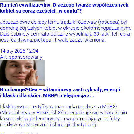
Rumień cywilizacyjny. Dlaczego twarze współczesnych
kobiet są coraz częściej „w ogniu”?
Jeszcze dwie dekady temu trądzik różowaty (rosacea) był
domeną dojrzałych kobiet w okresie okołomenopauzalnym.
Dziś gabinety dermatologiczne wypełniają 30-latki. Ich cera
jest reaktywna, piekąca i trwale zaczerwieniona.
14
sty
2026
12:04
Art. sponsorowany
Biochange®Cea – witaminowy zastrzyk siły, energii
i blasku dla skóry. MBR® pielęgnacja z...
Ekskluzywna, certyfikowana marka medyczna MBR®
(Medical Beauty Research®) specjalizuje się w tworzeniu
kosmetyków pielęgnacyjnych wspomagających efekty
medycyny estetycznej i chirurgii plastycznej.