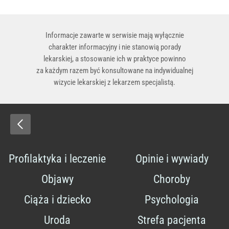
Informacje zawarte w serwisie mają wyłącznie
charakter informacyjny i nie stanowią porady
lekarskiej, a stosowanie ich w praktyce powinno
za każdym razem być konsultowane na indywidualnej
wizycie lekarskiej z lekarzem specjalistą.
Profilaktyka i leczenie
Opinie i wywiady
Objawy
Choroby
Ciąża i dziecko
Psychologia
Uroda
Strefa pacjenta