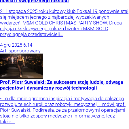
blasku i świątecznego luksusu
21 listopada 2025 roku kultowy klub Foksal 19 ponownie stał
się miejscem jednego z najbardziej wyczekiwanych
wydarzeń, M&M GOLD CHRISTMAS PARTY SHOW. Druga
edycja ekskluzywnego pokazu biżuterii M&M GOLD
przyciągnęła przedstawicieli...
4
gru
2025
6:14
Art. sponsorowany
Prof. Piotr Suwalski: Za sukcesem stoją ludzie, odwaga
pacjentów i dynamiczny rozwój technologii
- To dla mnie ogromna inspiracja i motywacja do dalszego
rozwoju telechirurgii oraz robotyki medycznej – mówi prof.
Piotr Suwalski. Podkreśla, że za przełomowymi operacjami
stoją nie tylko zespoły medyczne i informatyczne, lecz
także...