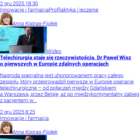
2
gru
2025
18:30
Innowacje i farmacja
Profilaktyka i leczenie
Anna
Kopras-Fijołek
Wideo
Telechirurgia staje się rzeczywistością. Dr Paweł Wisz
o pierwszych w Europie zdalnych operacjach
Nagroda specjalna jest uhonorowaniem pracy całego
zespołu, który przeprowadził pierwsze w Europie operacje
telechirurgiczne – od połączeń między Gdańskiem
a Warszawą, przez Belgię, aż po międzykontynentalny zabieg
z pacjentem w...
2
gru
2025
8:25
Innowacje i farmacja
Anna
Kopras-Fijołek