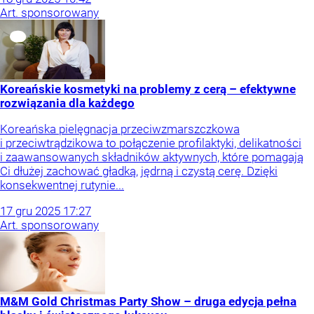
Art. sponsorowany
Koreańskie kosmetyki na problemy z cerą – efektywne
rozwiązania dla każdego
Koreańska pielęgnacja przeciwzmarszczkowa
i przeciwtrądzikowa to połączenie profilaktyki, delikatności
i zaawansowanych składników aktywnych, które pomagają
Ci dłużej zachować gładką, jędrną i czystą cerę. Dzięki
konsekwentnej rutynie...
17
gru
2025
17:27
Art. sponsorowany
M&M Gold Christmas Party Show – druga edycja pełna