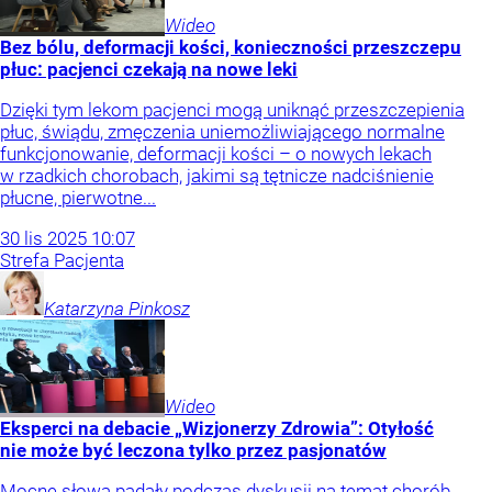
Wideo
Bez bólu, deformacji kości, konieczności przeszczepu
płuc: pacjenci czekają na nowe leki
Dzięki tym lekom pacjenci mogą uniknąć przeszczepienia
płuc, świądu, zmęczenia uniemożliwiającego normalne
funkcjonowanie, deformacji kości – o nowych lekach
w rzadkich chorobach, jakimi są tętnicze nadciśnienie
płucne, pierwotne...
30
lis
2025
10:07
Strefa Pacjenta
Katarzyna
Pinkosz
Wideo
Eksperci na debacie „Wizjonerzy Zdrowia”: Otyłość
nie może być leczona tylko przez pasjonatów
Mocne słowa padały podczas dyskusji na temat chorób