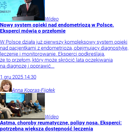
Wideo
Nowy system opieki nad endometriozą w Polsce.
Eksperci mówią o przełomie
W Polsce działa już pierwszy kompleksowy system opieki
nad pacjentkami z endometriozą, obejmujący diagnostykę,
leczenie i monitorowanie. Eksperci podkreślają,
że to przełom, który może skrócić lata oczekiwania
na diagnozę i poprawić...
1
gru
2025
14:30
Anna
Kopras-Fijołek
Wideo
Astma, choroby reumatyczne, polipy nosa. Eksperci:
potrzebna większa dostępność leczenia