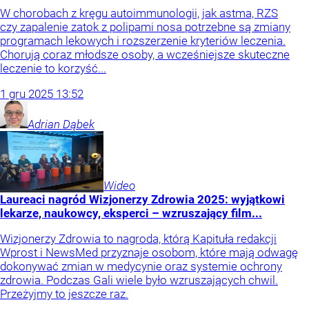
W chorobach z kręgu autoimmunologii, jak astma, RZS
czy zapalenie zatok z polipami nosa potrzebne są zmiany
programach lekowych i rozszerzenie kryteriów leczenia.
Chorują coraz młodsze osoby, a wcześniejsze skuteczne
leczenie to korzyść...
1
gru
2025
13:52
Adrian
Dąbek
Wideo
Laureaci nagród Wizjonerzy Zdrowia 2025: wyjątkowi
lekarze, naukowcy, eksperci – wzruszający film...
Wizjonerzy Zdrowia to nagroda, którą Kapituła redakcji
Wprost i NewsMed przyznaje osobom, które mają odwagę
dokonywać zmian w medycynie oraz systemie ochrony
zdrowia. Podczas Gali wiele było wzruszających chwil.
Przeżyjmy to jeszcze raz.