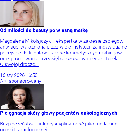
Od miłości do beauty po własną markę
Magdalena Mikołajczyk – ekspertka w zakresie zabiegów
anty-age, wyróżniona przez wiele instytucji za indywidualne
podejście do klientów i jakość kosmetycznych zabiegów
oraz promowanie przedsiębiorczości w mieście Turek.
O swojej drodze...
16
sty
2026
16:50
Art. sponsorowany
Pielęgnacja skóry głowy pacjentów onkologicznych
Bezpieczeństwo i interdyscyplinarność jako fundament
opieki trychologicznej.