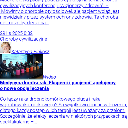
cywilizacyjnych konferencji „Wizjonerzy Zdrowia”. –
Mówimy o chorobie otyłościowej, ale pacjent wciąż jest
niewidzialny przez system ochrony zdrowia. Ta choroba
nie może być leczona...
29
lis
2025
8:32
Choroby cywilizacyjne
Katarzyna
Pinkosz
Wideo
Medycyna kontra rak. Eksperci i pacjenci: apelujemy
o nowe opcje leczenia
Co łączy raka drobnokomórkowego płuca i raka
wątrobowokomórkowego? Są wyjątkowo trudne w leczeniu,
dlatego każdy postęp w ich terapii jest uważany za przełom.
Szczególnie, że efekty leczenia w niektórych przypadkach są
spektakularne –...