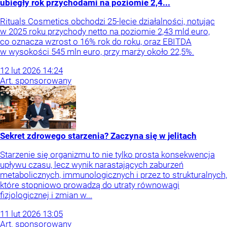
ubiegły rok przychodami na poziomie 2,4...
Rituals Cosmetics obchodzi 25-lecie działalności, notując
w 2025 roku przychody netto na poziomie 2,43 mld euro,
co oznacza wzrost o 16% rok do roku, oraz EBITDA
w wysokości 545 mln euro, przy marży około 22,5%.
12
lut
2026
14:24
Art. sponsorowany
Sekret zdrowego starzenia? Zaczyna się w jelitach
Starzenie się organizmu to nie tylko prosta konsekwencja
upływu czasu, lecz wynik narastających zaburzeń
metabolicznych, immunologicznych i przez to strukturalnych,
które stopniowo prowadzą do utraty równowagi
fizjologicznej i zmian w...
11
lut
2026
13:05
Art. sponsorowany