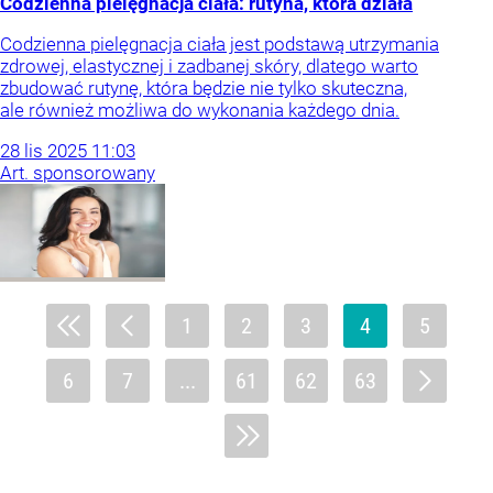
Codzienna pielęgnacja ciała: rutyna, która działa
Codzienna pielęgnacja ciała jest podstawą utrzymania
zdrowej, elastycznej i zadbanej skóry, dlatego warto
zbudować rutynę, która będzie nie tylko skuteczna,
ale również możliwa do wykonania każdego dnia.
28
lis
2025
11:03
Art. sponsorowany
1
2
3
4
5
6
7
...
61
62
63