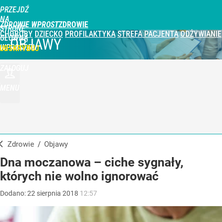
PRZEJDŹ
NA
ZDROWIE WPROST
STRONĘ
CHOROBY
DZIECKO
PROFILAKTYKA
STREFA PACJENTA
ODŻYWIANIE
GŁÓWNĄ
OBJAWY
WPROST.PL
UBSKRYBUJ
ZALOGUJ
MENU
Zdrowie
/
Objawy
Dna moczanowa – ciche sygnały,
których nie wolno ignorować
Dodano:
22
sierpnia
2018
12:57