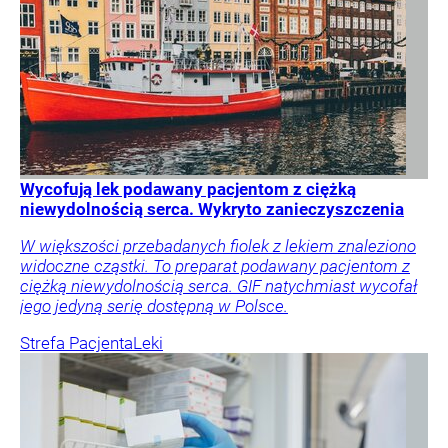
Wycofują lek podawany pacjentom z ciężką
niewydolnością serca. Wykryto zanieczyszczenia
W większości przebadanych fiolek z lekiem znaleziono
widoczne cząstki. To preparat podawany pacjentom z
ciężką niewydolnością serca. GIF natychmiast wycofał
jego jedyną serię dostępną w Polsce.
Strefa Pacjenta
Leki