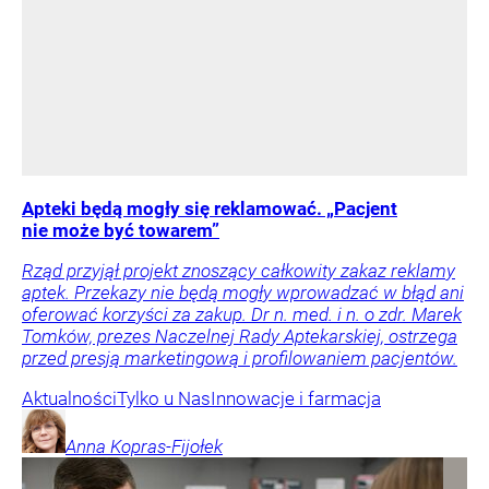
Apteki będą mogły się reklamować. „Pacjent
nie może być towarem”
Rząd przyjął projekt znoszący całkowity zakaz reklamy
aptek. Przekazy nie będą mogły wprowadzać w błąd ani
oferować korzyści za zakup. Dr n. med. i n. o zdr. Marek
Tomków, prezes Naczelnej Rady Aptekarskiej, ostrzega
przed presją marketingową i profilowaniem pacjentów.
Aktualności
Tylko u Nas
Innowacje i farmacja
Anna
Kopras-Fijołek