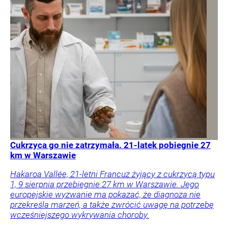
Cukrzyca go nie zatrzymała. 21-latek pobiegnie 27
km w Warszawie
Hakaroa Vallée, 21-letni Francuz żyjący z cukrzycą typu
1, 9 sierpnia przebiegnie 27 km w Warszawie. Jego
europejskie wyzwanie ma pokazać, że diagnoza nie
przekreśla marzeń, a także zwrócić uwagę na potrzebę
wcześniejszego wykrywania choroby.