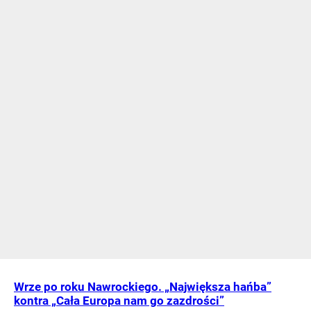
Wrze po roku Nawrockiego. „Największa hańba”
kontra „Cała Europa nam go zazdrości”