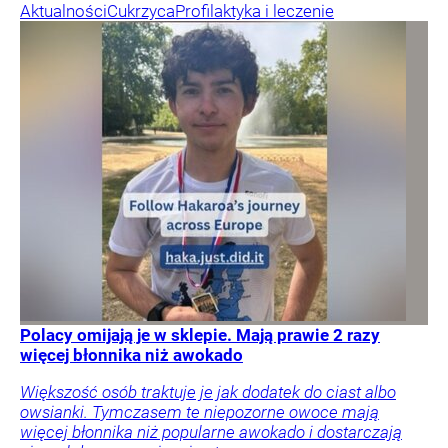
Aktualności
Cukrzyca
Profilaktyka i leczenie
Polacy omijają je w sklepie. Mają prawie 2 razy
więcej błonnika niż awokado
Większość osób traktuje je jak dodatek do ciast albo
owsianki. Tymczasem te niepozorne owoce mają
więcej błonnika niż popularne awokado i dostarczają