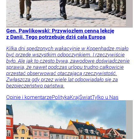
Gen. Pawlikowski: Przywiozłem cenną lekcję
z Danii. Tego potrzebuje dziś cała Europa
Kilka dni spędzonych wakacyjnie w Kopenhadze miało
być przede wszystkim odpoczynkiem. I rzeczywiście
było. Ale jak to często bywa, zawodowe doświadczenie
sprawia, że nawet podczas urlopu trudno całkowicie
przestać obserwować otaczającą rzeczywistość.
Zwłaszcza gdy przez wiele lat odpowiadało się za
bezpieczeństwo państwa.
Opinie i komentarze
Polityka
Kraj
Świat
Tylko u Nas