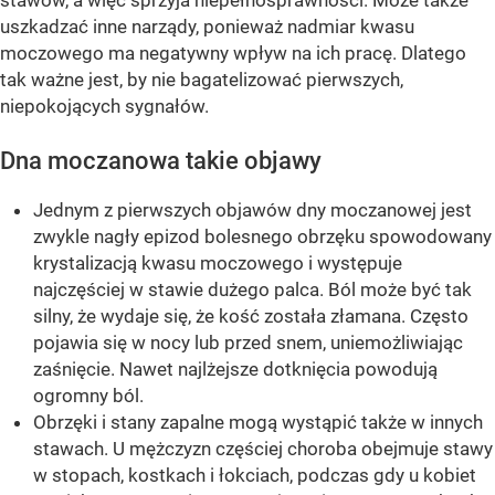
stawów, a więc sprzyja niepełnosprawności. Może także
uszkadzać inne narządy, ponieważ nadmiar kwasu
moczowego ma negatywny wpływ na ich pracę. Dlatego
tak ważne jest, by nie bagatelizować pierwszych,
niepokojących sygnałów.
Dna moczanowa takie objawy
Jednym z pierwszych objawów dny moczanowej jest
zwykle nagły epizod bolesnego obrzęku spowodowany
krystalizacją kwasu moczowego i występuje
najczęściej w stawie dużego palca. Ból może być tak
silny, że wydaje się, że kość została złamana. Często
pojawia się w nocy lub przed snem, uniemożliwiając
zaśnięcie. Nawet najlżejsze dotknięcia powodują
ogromny ból.
Obrzęki i stany zapalne mogą wystąpić także w innych
stawach. U mężczyzn częściej choroba obejmuje stawy
w stopach, kostkach i łokciach, podczas gdy u kobiet