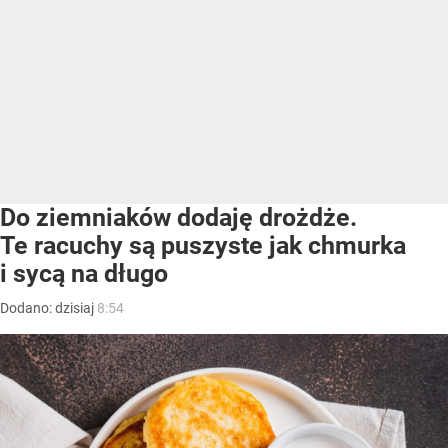
Do ziemniaków dodaję drożdże.
Te racuchy są puszyste jak chmurka
i sycą na długo
Dodano:
dzisiaj
8:54