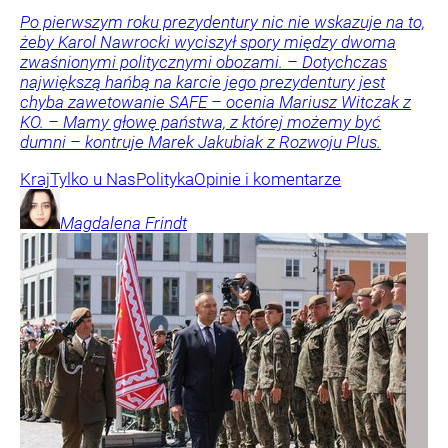
Po pierwszym roku prezydentury nic nie wskazuje na to,
żeby Karol Nawrocki wyciszył spory między dwoma
zwaśnionymi politycznymi obozami. – Dotychczas
największą hańbą na karcie jego prezydentury jest
chyba zawetowanie SAFE – ocenia Mariusz Witczak z
KO. – Mamy głowę państwa, z której możemy być
dumni – kontruje Marek Jakubiak z Rozwoju Plus.
Kraj
Tylko u Nas
Polityka
Opinie i komentarze
Magdalena
Frindt