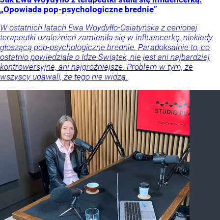
„Opowiada pop-psychologiczne brednie”
W ostatnich latach Ewa Woydyłło-Osiatyńska z cenionej
terapeutki uzależnień zamieniła się w influencerkę, niekiedy
głoszącą pop-psychologiczne brednie. Paradoksalnie to, co
ostatnio powiedziała o Idze Świątek, nie jest ani najbardziej
kontrowersyjne, ani najgroźniejsze. Problem w tym, że
wszyscy udawali, że tego nie widzą.