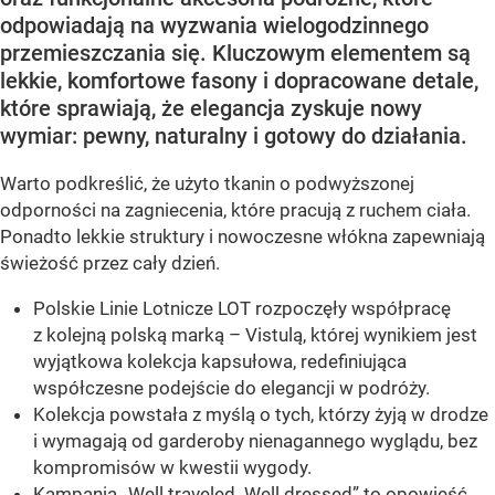
odpowiadają na wyzwania wielogodzinnego
przemieszczania się. Kluczowym elementem są
lekkie, komfortowe fasony i dopracowane detale,
które sprawiają, że elegancja zyskuje nowy
wymiar: pewny, naturalny i gotowy do działania.
Warto podkreślić, że użyto tkanin o podwyższonej
odporności na zagniecenia, które pracują z ruchem ciała.
Ponadto lekkie struktury i nowoczesne włókna zapewniają
świeżość przez cały dzień.
Polskie Linie Lotnicze LOT rozpoczęły współpracę
z kolejną polską marką – Vistulą, której wynikiem jest
wyjątkowa kolekcja kapsułowa, redefiniująca
współczesne podejście do elegancji w podróży.
Kolekcja powstała z myślą o tych, którzy żyją w drodze
i wymagają od garderoby nienagannego wyglądu, bez
kompromisów w kwestii wygody.
Kampania „Well traveled. Well dressed” to opowieść