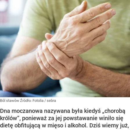
Ból stawów
Źródło:
Fotolia
/
sebra
Dna moczanowa nazywana była kiedyś „chorobą
królów”, ponieważ za jej powstawanie winiło się
dietę obfitującą w mięso i alkohol. Dziś wiemy już,