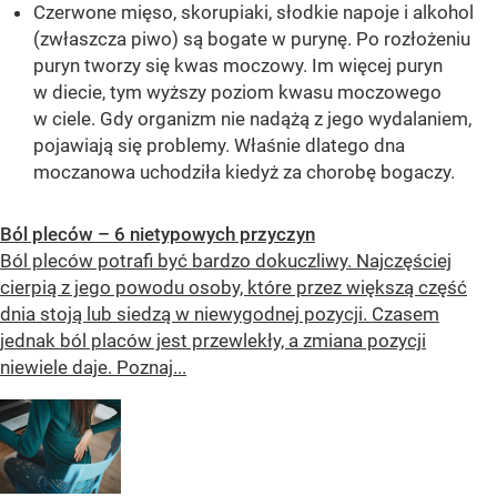
Czerwone mięso, skorupiaki, słodkie napoje i alkohol
(zwłaszcza piwo) są bogate w purynę. Po rozłożeniu
puryn tworzy się kwas moczowy. Im więcej puryn
w diecie, tym wyższy poziom kwasu moczowego
w ciele. Gdy organizm nie nadążą z jego wydalaniem,
pojawiają się problemy. Właśnie dlatego dna
moczanowa uchodziła kiedyż za chorobę bogaczy.
Ból pleców – 6 nietypowych przyczyn
Ból pleców potrafi być bardzo dokuczliwy. Najczęściej
cierpią z jego powodu osoby, które przez większą część
dnia stoją lub siedzą w niewygodnej pozycji. Czasem
jednak ból placów jest przewlekły, a zmiana pozycji
niewiele daje. Poznaj...