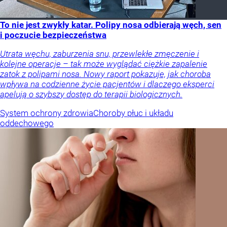
To nie jest zwykły katar. Polipy nosa odbierają węch, sen
i poczucie bezpieczeństwa
Utrata węchu, zaburzenia snu, przewlekłe zmęczenie i
kolejne operacje – tak może wyglądać ciężkie zapalenie
zatok z polipami nosa. Nowy raport pokazuje, jak choroba
wpływa na codzienne życie pacjentów i dlaczego eksperci
apelują o szybszy dostęp do terapii biologicznych.
System ochrony zdrowia
Choroby płuc i układu
oddechowego