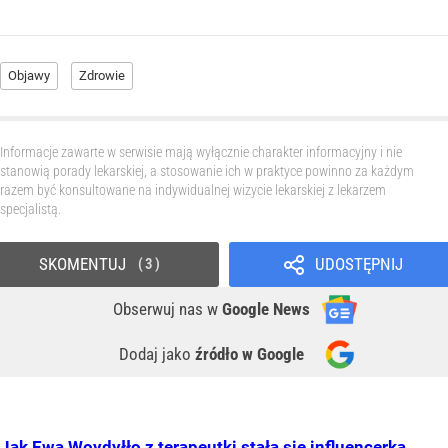
Objawy
Zdrowie
Informacje zawarte w serwisie mają wyłącznie charakter informacyjny i nie
stanowią porady lekarskiej, a stosowanie ich w praktyce powinno za każdym
razem być konsultowane na indywidualnej wizycie lekarskiej z lekarzem
specjalistą.
SKOMENTUJ
UDOSTĘPNIJ
3
Obserwuj nas
w
Google News
Dodaj jako
źródło w Google
Jak Ewa Woydyłło z terapeutki stała się influencerką.