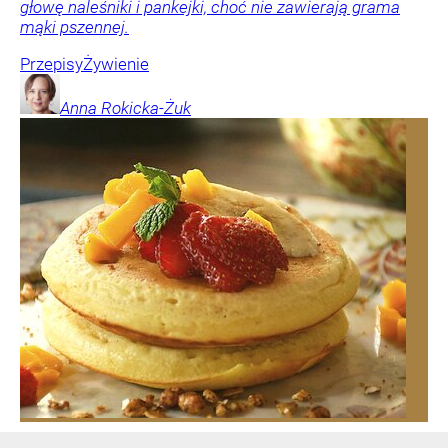
głowę naleśniki i pankejki, choć nie zawierają grama
mąki pszennej.
Przepisy
Żywienie
Anna
Rokicka-Żuk