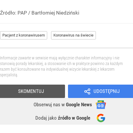
Źródło:
PAP
/
Bartłomiej Niedziński
Pacjent z koronawirusem
Koronawirus na świecie
Informacje zawarte w serwisie mają wyłącznie charakter informacyjny i nie
stanowią porady lekarskiej, a stosowanie ich w praktyce powinno za każdym
razem być konsultowane na indywidualnej wizycie lekarskiej z lekarzem
specjalistą.
SKOMENTUJ
UDOSTĘPNIJ
Obserwuj nas
w
Google News
Dodaj jako
źródło w Google