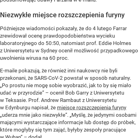
Niezwykłe miejsce rozszczepienia furyny
Późniejsze wiadomości pokazały, że do 4 lutego Farrar
zrewidował ocenę prawdopodobieństwa wycieku
laboratoryjnego do 50:50, natomiast prof. Eddie Holmes
z Uniwersytetu w Sydney ocenił możliwość przypadkowego
uwolnienia wirusa na 60 proc.
E-maile pokazują, że również inni naukowcy nie byli
przekonani, że SARS-CoV-2 powstał w sposób naturalny.
„Po prostu nie mogę sobie wyobrazić, jak to by się miało
udać w przyrodzie” – ocenił Bob Garry z Uniwersytetu
w Teksasie. Prof. Andrew Rambaut z Uniwersytetu
w Edynburgu napisał, że
miejsce rozszczepienia furyny
„uderza mnie jako niezwykłe”. „Myślę, że jedynymi osobami
mającymi wystarczające informacje lub dostęp do próbek,
które mogłyby się tym zająć, byłyby zespoły pracujące
w Wuhan” – dodał.