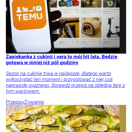
Zapiekanka z cukinii i sera to mój hit lata. Będzie
gotowa w mniej niż pół godziny
Sezon na cukinię trwa w najlepsze, dlatego warto
wykorzystać ten moment i przygotować z niej coś
naprawdę pysznego. Sprawdź przepis na obłędną tarę z
tym warzywem.
Przepisy
Żywienie