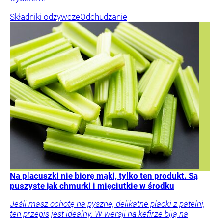
Składniki odżywcze
Odchudzanie
Na placuszki nie biorę mąki, tylko ten produkt. Są
puszyste jak chmurki i mięciutkie w środku
Jeśli masz ochotę na pyszne, delikatne placki z patelni,
ten przepis jest idealny. W wersji na kefirze biją na