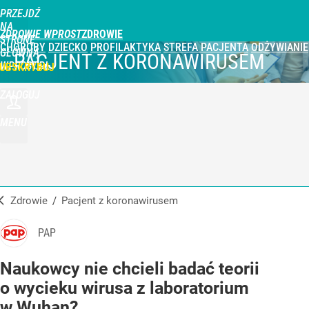
PRZEJDŹ
NA
ZDROWIE WPROST
STRONĘ
CHOROBY
DZIECKO
PROFILAKTYKA
STREFA PACJENTA
ODŻYWIANIE
GŁÓWNĄ
PACJENT Z KORONAWIRUSEM
WPROST.PL
UBSKRYBUJ
ZALOGUJ
MENU
Zdrowie
/
Pacjent z koronawirusem
PAP
Naukowcy nie chcieli badać teorii
o wycieku wirusa z laboratorium
w Wuhan?