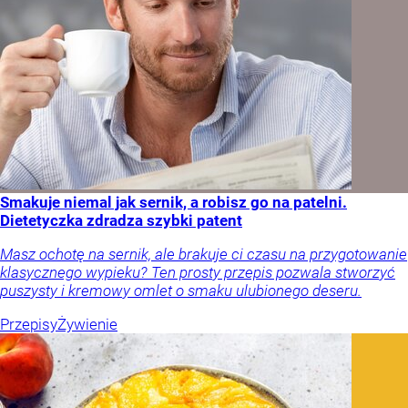
Smakuje niemal jak sernik, a robisz go na patelni.
Dietetyczka zdradza szybki patent
Masz ochotę na sernik, ale brakuje ci czasu na przygotowanie
klasycznego wypieku? Ten prosty przepis pozwala stworzyć
puszysty i kremowy omlet o smaku ulubionego deseru.
Przepisy
Żywienie