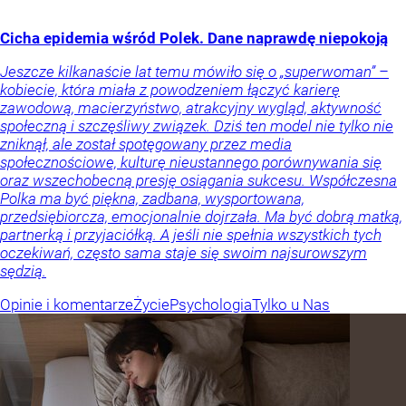
Cicha epidemia wśród Polek. Dane naprawdę niepokoją
Jeszcze kilkanaście lat temu mówiło się o „superwoman” –
kobiecie, która miała z powodzeniem łączyć karierę
zawodową, macierzyństwo, atrakcyjny wygląd, aktywność
społeczną i szczęśliwy związek. Dziś ten model nie tylko nie
zniknął, ale został spotęgowany przez media
społecznościowe, kulturę nieustannego porównywania się
oraz wszechobecną presję osiągania sukcesu. Współczesna
Polka ma być piękna, zadbana, wysportowana,
przedsiębiorcza, emocjonalnie dojrzała. Ma być dobrą matką,
partnerką i przyjaciółką. A jeśli nie spełnia wszystkich tych
oczekiwań, często sama staje się swoim najsurowszym
sędzią.
Opinie i komentarze
Życie
Psychologia
Tylko u Nas