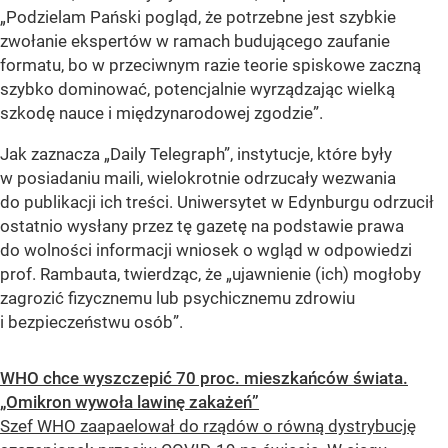
„Podzielam Pański pogląd, że potrzebne jest szybkie
zwołanie ekspertów w ramach budującego zaufanie
formatu, bo w przeciwnym razie teorie spiskowe zaczną
szybko dominować, potencjalnie wyrządzając wielką
szkodę nauce i międzynarodowej zgodzie”.
Jak zaznacza „Daily Telegraph”, instytucje, które były
w posiadaniu maili, wielokrotnie odrzucały wezwania
do publikacji ich treści. Uniwersytet w Edynburgu odrzucił
ostatnio wysłany przez tę gazetę na podstawie prawa
do wolności informacji wniosek o wgląd w odpowiedzi
prof. Rambauta, twierdząc, że „ujawnienie (ich) mogłoby
zagrozić fizycznemu lub psychicznemu zdrowiu
i bezpieczeństwu osób”.
WHO chce wyszczepić 70 proc. mieszkańców świata.
„Omikron wywoła lawinę zakażeń”
Szef WHO zaapaelował do rządów o równą dystrybucję