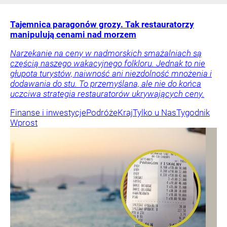
Tajemnica paragonów grozy. Tak restauratorzy
manipulują cenami nad morzem
Narzekanie na ceny w nadmorskich smażalniach są
częścią naszego wakacyjnego folkloru. Jednak to nie
głupota turystów, naiwność ani niezdolność mnożenia i
dodawania do stu. To przemyślana, ale nie do końca
uczciwa strategia restauratorów ukrywających ceny.
Finanse i inwestycje
Podróże
Kraj
Tylko u Nas
Tygodnik
Wprost