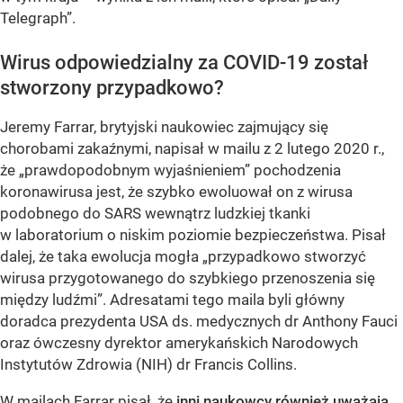
Telegraph”.
Wirus odpowiedzialny za COVID-19 został
stworzony przypadkowo?
Jeremy Farrar, brytyjski naukowiec zajmujący się
chorobami zakaźnymi, napisał w mailu z 2 lutego 2020 r.,
że „prawdopodobnym wyjaśnieniem” pochodzenia
koronawirusa jest, że szybko ewoluował on z wirusa
podobnego do SARS wewnątrz ludzkiej tkanki
w laboratorium o niskim poziomie bezpieczeństwa. Pisał
dalej, że taka ewolucja mogła „przypadkowo stworzyć
wirusa przygotowanego do szybkiego przenoszenia się
między ludźmi”. Adresatami tego maila byli główny
doradca prezydenta USA ds. medycznych dr Anthony Fauci
oraz ówczesny dyrektor amerykańskich Narodowych
Instytutów Zdrowia (NIH) dr Francis Collins.
W mailach Farrar pisał, że
inni naukowcy również uważają,