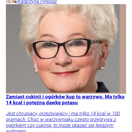
Katarzyna
Pinkosz
Zamiast cukinii i ogórków kup to warzywo. Ma tylko
14 kcal i potężną dawkę potasu
Jest chrupiący, orzeźwiający i ma tylko 14 kcal w 100
gramach. Choć w warzywniaku często przegrywa z
ogórkiem czy cukinią, to może okazać się lepszym
wyborem.