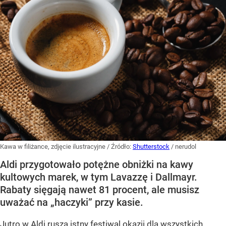
Kawa w filiżance, zdjęcie ilustracyjne
/ Źródło:
Shutterstock
/
nerudol
Aldi przygotowało potężne obniżki na kawy
kultowych marek, w tym Lavazzę i Dallmayr.
Rabaty sięgają nawet 81 procent, ale musisz
uważać na „haczyki” przy kasie.
Jutro w Aldi rusza istny festiwal okazji dla wszystkich