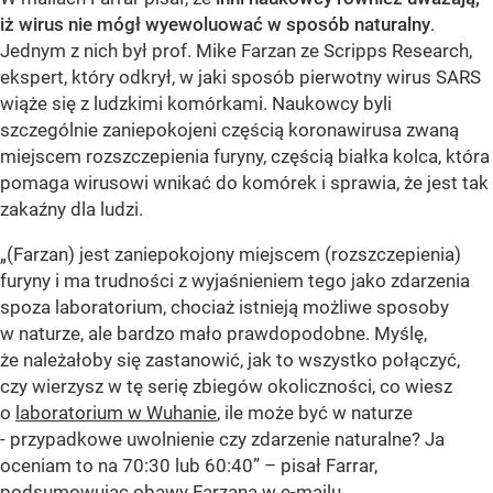
iż wirus nie mógł wyewoluować w sposób naturalny
.
Jednym z nich był prof. Mike Farzan ze Scripps Research,
ekspert, który odkrył, w jaki sposób pierwotny wirus SARS
wiąże się z ludzkimi komórkami. Naukowcy byli
szczególnie zaniepokojeni częścią koronawirusa zwaną
miejscem rozszczepienia furyny, częścią białka kolca, która
pomaga wirusowi wnikać do komórek i sprawia, że jest tak
zakaźny dla ludzi.
„(Farzan) jest zaniepokojony miejscem (rozszczepienia)
furyny i ma trudności z wyjaśnieniem tego jako zdarzenia
spoza laboratorium, chociaż istnieją możliwe sposoby
w naturze, ale bardzo mało prawdopodobne. Myślę,
że należałoby się zastanowić, jak to wszystko połączyć,
czy wierzysz w tę serię zbiegów okoliczności, co wiesz
o
laboratorium w Wuhanie
, ile może być w naturze
- przypadkowe uwolnienie czy zdarzenie naturalne? Ja
oceniam to na 70:30 lub 60:40” – pisał Farrar,
podsumowując obawy Farzana w e-mailu.