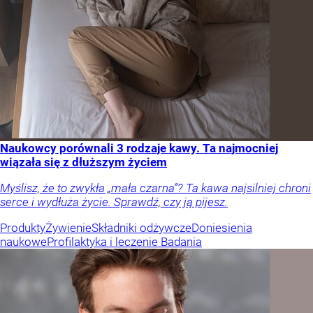
Naukowcy porównali 3 rodzaje kawy. Ta najmocniej
wiązała się z dłuższym życiem
Myślisz, że to zwykła „mała czarna”? Ta kawa najsilniej chroni
serce i wydłuża życie. Sprawdź, czy ją pijesz.
Produkty
Żywienie
Składniki odżywcze
Doniesienia
naukowe
Profilaktyka i leczenie
Badania