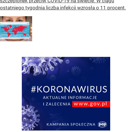
szczepionek przeciw COVID-19 na świecie. W ciągu
ostatniego tygodnia liczba infekcji wzrosła o 11 procent.