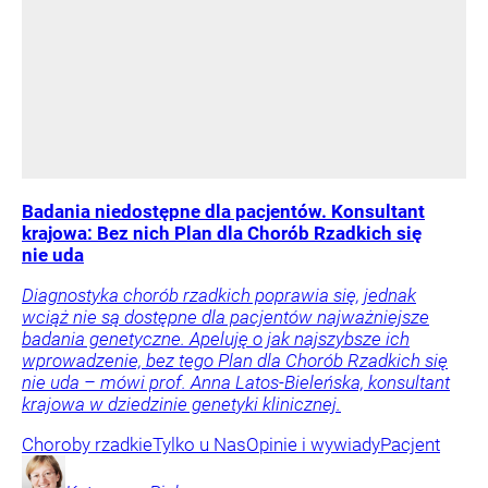
Badania niedostępne dla pacjentów. Konsultant
krajowa: Bez nich Plan dla Chorób Rzadkich się
nie uda
Diagnostyka chorób rzadkich poprawia się, jednak
wciąż nie są dostępne dla pacjentów najważniejsze
badania genetyczne. Apeluję o jak najszybsze ich
wprowadzenie, bez tego Plan dla Chorób Rzadkich się
nie uda – mówi prof. Anna Latos-Bieleńska, konsultant
krajowa w dziedzinie genetyki klinicznej.
Choroby rzadkie
Tylko u Nas
Opinie i wywiady
Pacjent