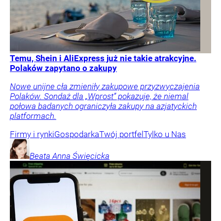
Temu, Shein i AliExpress już nie takie atrakcyjne.
Polaków zapytano o zakupy
Nowe unijne cła zmieniły zakupowe przyzwyczajenia
Polaków. Sondaż dla „Wprost” pokazuje, że niemal
połowa badanych ograniczyła zakupy na azjatyckich
platformach.
Firmy i rynki
Gospodarka
Twój portfel
Tylko u Nas
Beata Anna
Święcicka