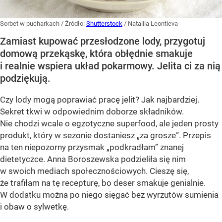
Sorbet w pucharkach
/ Źródło:
Shutterstock
/
Nataliia Leontieva
Zamiast kupować przesłodzone lody, przygotuj
domową przekąskę, która obłędnie smakuje
i realnie wspiera układ pokarmowy. Jelita ci za nią
podziękują.
Czy lody mogą poprawiać pracę jelit? Jak najbardziej.
Sekret tkwi w odpowiednim doborze składników.
Nie chodzi wcale o egzotyczne superfood, ale jeden prosty
produkt, który w sezonie dostaniesz „za grosze”. Przepis
na ten niepozorny przysmak „podkradłam” znanej
dietetyczce. Anna Boroszewska podzieliła się nim
w swoich mediach społecznościowych. Cieszę się,
że trafiłam na tę recepturę, bo deser smakuje genialnie.
W dodatku można po niego sięgać bez wyrzutów sumienia
i obaw o sylwetkę.