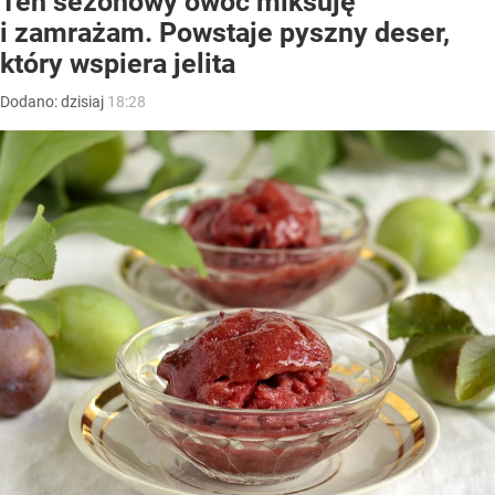
Ten sezonowy owoc miksuję
i zamrażam. Powstaje pyszny deser,
który wspiera jelita
Dodano:
dzisiaj
18:28