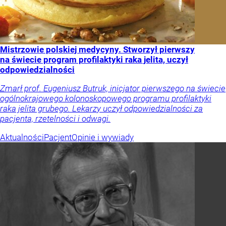
Mistrzowie polskiej medycyny. Stworzył pierwszy
na świecie program profilaktyki raka jelita, uczył
odpowiedzialności
Zmarł prof. Eugeniusz Butruk, inicjator pierwszego na świecie
ogólnokrajowego kolonoskopowego programu profilaktyki
raka jelita grubego. Lekarzy uczył odpowiedzialności za
pacjenta, rzetelności i odwagi.
Aktualności
Pacjent
Opinie i wywiady