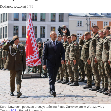
Dodano:
wczoraj
5:15
Karol Nawrocki podczas uroczystości na Placu Zamkowym w Warszawie
/
Źródło:
PAP
/
Paweł Supernak