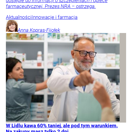
dostępie do informacji o szczepieniach i opiece
farmaceutycznej. Prezes NRA – ostrzega.
Aktualności
Innowacje i farmacja
Anna
Kopras-Fijołek
W Lidlu kawa 60% taniej, ale pod tym warunkiem.
Na zakupy masz tylko 2 dni