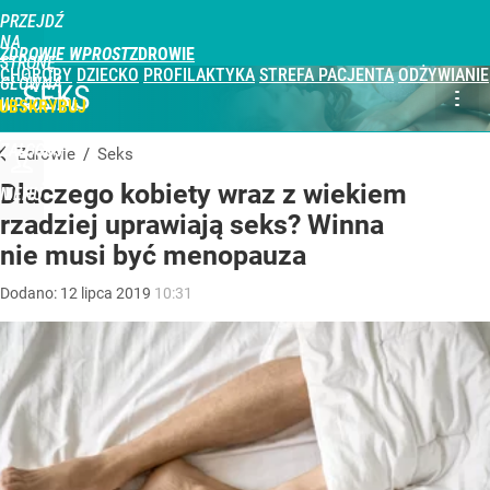
PRZEJDŹ
NA
ZDROWIE WPROST
STRONĘ
CHOROBY
DZIECKO
PROFILAKTYKA
STREFA PACJENTA
ODŻYWIANIE
GŁÓWNĄ
SEKS
WPROST.PL
UBSKRYBUJ
ZALOGUJ
Zdrowie
/
Seks
Dlaczego kobiety wraz z wiekiem
MENU
rzadziej uprawiają seks? Winna
nie musi być menopauza
Dodano:
12
lipca
2019
10:31