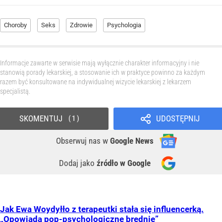
Choroby
Seks
Zdrowie
Psychologia
Informacje zawarte w serwisie mają wyłącznie charakter informacyjny i nie
stanowią porady lekarskiej, a stosowanie ich w praktyce powinno za każdym
razem być konsultowane na indywidualnej wizycie lekarskiej z lekarzem
specjalistą.
SKOMENTUJ
UDOSTĘPNIJ
1
Obserwuj nas
w
Google News
Dodaj jako
źródło w Google
Jak Ewa Woydyłło z terapeutki stała się influencerką.
„Opowiada pop-psychologiczne brednie”