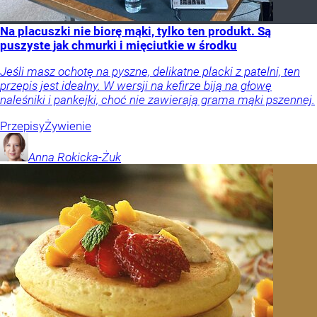
Na placuszki nie biorę mąki, tylko ten produkt. Są
puszyste jak chmurki i mięciutkie w środku
Jeśli masz ochotę na pyszne, delikatne placki z patelni, ten
przepis jest idealny. W wersji na kefirze biją na głowę
naleśniki i pankejki, choć nie zawierają grama mąki pszennej.
Przepisy
Żywienie
Anna
Rokicka-Żuk