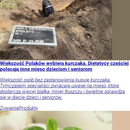
Większość Polaków wybiera kurczaka. Dietetycy częściej
polecają inne mięso dzieciom i seniorom
Większość osób bez zastanowienia kupuje kurczaka.
Tymczasem specjaliści zwracają uwagę na mięso, które
dostarcza więcej białka, mniej tłuszczu i świetnie sprawdza
się w diecie dzieci i seniorów.
Żywienie
Produkty