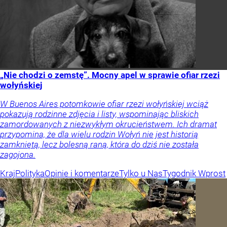
„Nie chodzi o zemstę”. Mocny apel w sprawie ofiar rzezi
wołyńskiej
W Buenos Aires potomkowie ofiar rzezi wołyńskiej wciąż
pokazują rodzinne zdjęcia i listy, wspominając bliskich
zamordowanych z niezwykłym okrucieństwem. Ich dramat
przypomina, że dla wielu rodzin Wołyń nie jest historią
zamkniętą, lecz bolesną raną, która do dziś nie została
zagojona.
Kraj
Polityka
Opinie i komentarze
Tylko u Nas
Tygodnik Wprost