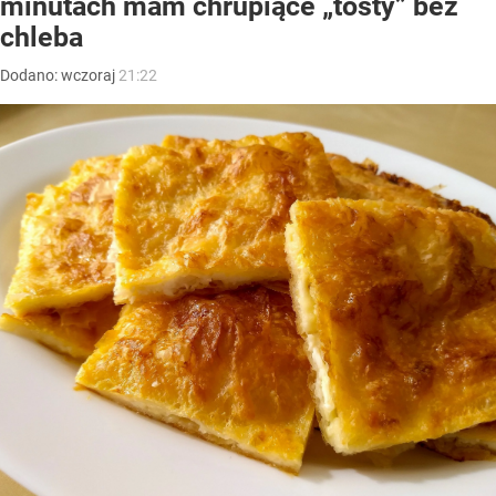
minutach mam chrupiące „tosty” bez
chleba
Dodano:
wczoraj
21:22