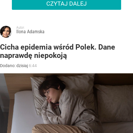
CZYTAJ DALEJ
Autor:
Ilona Adamska
Cicha epidemia wśród Polek. Dane
naprawdę niepokoją
Dodano:
dzisiaj
6:44