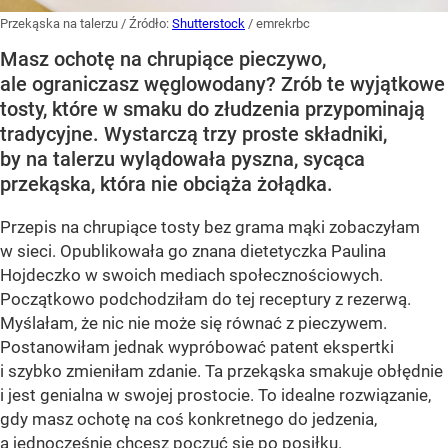
Przekąska na talerzu
/ Źródło:
Shutterstock
/
emrekrbc
Masz ochotę na chrupiące pieczywo,
ale ograniczasz węglowodany? Zrób te wyjątkowe
tosty, które w smaku do złudzenia przypominają
tradycyjne. Wystarczą trzy proste składniki,
by na talerzu wylądowała pyszna, sycąca
przekąska, która nie obciąża żołądka.
Przepis na chrupiące tosty bez grama mąki zobaczyłam
w sieci. Opublikowała go znana dietetyczka Paulina
Hojdeczko w swoich mediach społecznościowych.
Początkowo podchodziłam do tej receptury z rezerwą.
Myślałam, że nic nie może się równać z pieczywem.
Postanowiłam jednak wypróbować patent ekspertki
i szybko zmieniłam zdanie. Ta przekąska smakuje obłędnie
i jest genialna w swojej prostocie. To idealne rozwiązanie,
gdy masz ochotę na coś konkretnego do jedzenia,
a jednocześnie chcesz poczuć się po posiłku.