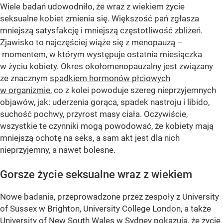
Wiele badań udowodniło, że wraz z wiekiem życie
seksualne kobiet zmienia się. Większość pań zgłasza
mniejszą satysfakcję i mniejszą częstotliwość zbliżeń.
Zjawisko to najczęściej wiąże się z
menopauzą
–
momentem, w którym występuje ostatnia miesiączka
w życiu kobiety. Okres okołomenopauzalny jest związany
ze znacznym
spadkiem hormonów płciowych
w organizmie
, co z kolei powoduje szereg nieprzyjemnych
objawów, jak: uderzenia gorąca, spadek nastroju i libido,
suchość pochwy, przyrost masy ciała. Oczywiście,
wszystkie te czynniki mogą powodować, że kobiety mają
mniejszą ochotę na seks, a sam akt jest dla nich
nieprzyjemny, a nawet bolesne.
Gorsze życie seksualne wraz z wiekiem
Nowe badania, przeprowadzone przez zespoły z University
of Sussex w Brighton, University College London, a także
University of New South Wales w Sydney pokazują, że życie