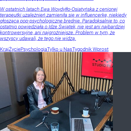
W ostatnich latach Ewa Woydyłło-Osiatyńska z cenionej
terapeutki uzależnień zamieniła się w influencerkę, niekiedy
głoszącą pop-psychologiczne brednie. Paradoksalnie to, co
ostatnio powiedziała o Idze Świątek, nie jest ani najbardziej
kontrowersyjne, ani najgroźniejsze. Problem w tym, że
wszyscy udawali, że tego nie widzą.
Kraj
Życie
Psychologia
Tylko u Nas
Tygodnik Wprost