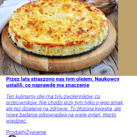
Przez lata straszono nas tym olejem. Naukowcy
ustalili, co naprawdę ma znaczenie
Ten kulinarny olej ma tylu zwolenników, co
przeciwników. Nie chodzi przy tym tylko o jego smak,
ale też działanie na zdrowie. To złożona kwestia, ale
nowe badania odpowiadają na wiele pytań. Warto
wiedzieć.
Produkty
Żywienie