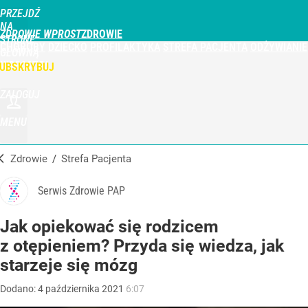
PRZEJDŹ
NA
ZDROWIE WPROST
STRONĘ
CHOROBY
DZIECKO
PROFILAKTYKA
STREFA PACJENTA
ODŻYWIANIE
GŁÓWNĄ
WPROST.PL
UBSKRYBUJ
ZALOGUJ
MENU
Zdrowie
/
Strefa Pacjenta
Serwis Zdrowie PAP
Jak opiekować się rodzicem
z otępieniem? Przyda się wiedza, jak
starzeje się mózg
Dodano:
4
października
2021
6:07