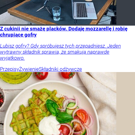
Z cukinii nie smażę placków. Dodaję mozzarellę i robię
chrupiące gofry
Lubisz gofry? Gdy spróbujesz tych przepadniesz. Jeden
wytrawny składnik sprawia, że smakują naprawdę
wyjątkowo.
Przepisy
Żywienie
Składniki odżywcze