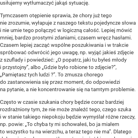
usiłujemy wytłumaczyć jakąś sytuację.
Tymczasem otępienie sprawia, że chory już tego
nie zrozumie, wyłapuje z naszego tekstu pojedyncze słowa
i nie umie tego połączyć w logiczną całość. Lepiej mówić
mniej, bardzo prostymi zdaniami, czasem wręcz hasłami.
Czasem lepiej zacząć wspólne poszukiwania i w trakcie
spróbować odwrócić jego uwagę, np. wyjąć jakieś zdjęcie
z szuflady i powiedzieć: „O popatrz, jaki tu byłeś młody
i przystojny”, albo „Gdzie było robione to zdjęcie?”,
„Pamiętasz tych ludzi ?”. To zmusza chorego
do zastanowienia się przez moment, do odpowiedzi
na pytanie, a nie koncentrowanie się na tamtym problemie.
Często w czasie szukania chory będzie coraz bardziej
rozdrażniony tym, że nie może znaleźć tego, czego szuka
i w stanie takiego niepokoju będzie wymyślał różne rzeczy,
np. powie: „To chyba ty mi schowałeś, bo ja miałem
to wszystko tu na wierzchu, a teraz tego nie ma”. Dlatego