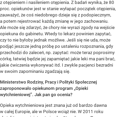
z otępieniem i nasileniem otępienia. Z badań wynika, że 80
proc. opiekunów jest w stanie wyłapać początek otępienia,
zauważyć, że coś niedobrego dzieje się z podopiecznym,
a potem rejestrować każdą zmianę w jego zachowaniu.
Ale może się zdarzyć, że chory nie wyrazi zgody na wejście
opiekuna do gabinetu. Wtedy to lekarz powinien zapytać,
czy to nie byłoby jednak możliwe. Jeśli się nie uda, może
podjąć jeszcze jedną próbę po ustaleniu rozpoznania, gdy
przechodzi do zaleceń, np. zapytać: może teraz poprosimy
córkę, łatwiej będzie jej zapamiętać jakie leki ma pani brać,
jakie ćwiczenia wykonywać itd. I zwykle pacjenci bezradni
w swoim zapominaniu zgadzają się.
Ministerstwo Rodziny, Pracy i Polityki Społecznej
zaproponowało opiekunom program „Opieki
wytchnieniowej”. Jak pan go ocenia?
Opieka wytchnieniowa jest znana już od bardzo dawna
w całej Europie, ale w Polsce wciąż nie. W 2011 roku