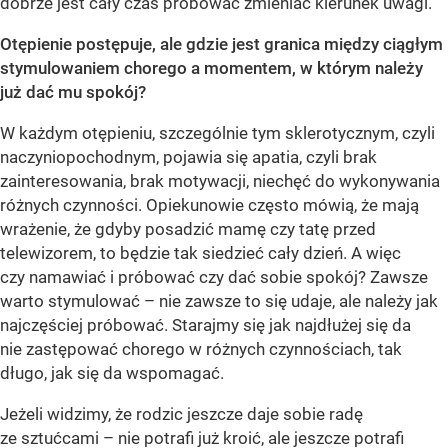
dobrze jest cały czas próbować zmieniać kierunek uwagi.
Otępienie postępuje, ale gdzie jest granica między ciągłym
stymulowaniem chorego a momentem, w którym należy
już dać mu spokój?
W każdym otępieniu, szczególnie tym sklerotycznym, czyli
naczyniopochodnym, pojawia się apatia, czyli brak
zainteresowania, brak motywacji, niechęć do wykonywania
różnych czynności. Opiekunowie często mówią, że mają
wrażenie, że gdyby posadzić mamę czy tatę przed
telewizorem, to będzie tak siedzieć cały dzień. A więc
czy namawiać i próbować czy dać sobie spokój? Zawsze
warto stymulować – nie zawsze to się udaje, ale należy jak
najczęściej próbować. Starajmy się jak najdłużej się da
nie zastępować chorego w różnych czynnościach, tak
długo, jak się da wspomagać.
Jeżeli widzimy, że rodzic jeszcze daje sobie radę
ze sztućcami – nie potrafi już kroić, ale jeszcze potrafi