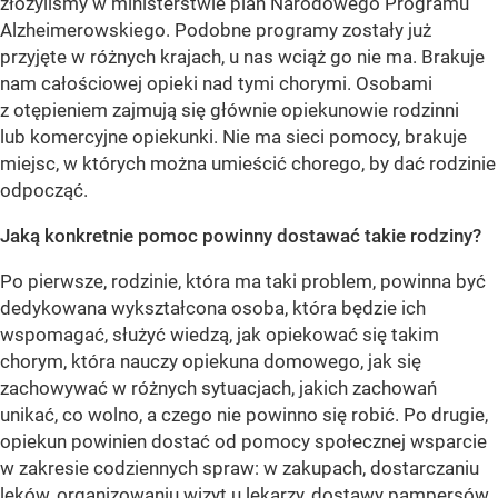
złożyliśmy w ministerstwie plan Narodowego Programu
Alzheimerowskiego. Podobne programy zostały już
przyjęte w różnych krajach, u nas wciąż go nie ma. Brakuje
nam całościowej opieki nad tymi chorymi. Osobami
z otępieniem zajmują się głównie opiekunowie rodzinni
lub komercyjne opiekunki. Nie ma sieci pomocy, brakuje
miejsc, w których można umieścić chorego, by dać rodzinie
odpocząć.
Jaką konkretnie pomoc powinny dostawać takie rodziny?
Po pierwsze, rodzinie, która ma taki problem, powinna być
dedykowana wykształcona osoba, która będzie ich
wspomagać, służyć wiedzą, jak opiekować się takim
chorym, która nauczy opiekuna domowego, jak się
zachowywać w różnych sytuacjach, jakich zachowań
unikać, co wolno, a czego nie powinno się robić. Po drugie,
opiekun powinien dostać od pomocy społecznej wsparcie
w zakresie codziennych spraw: w zakupach, dostarczaniu
leków, organizowaniu wizyt u lekarzy, dostawy pampersów,