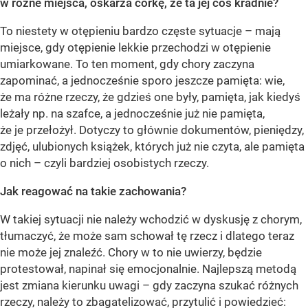
w różne miejsca, oskarża córkę, że ta jej coś kradnie?
To niestety w otępieniu bardzo częste sytuacje – mają
miejsce, gdy otępienie lekkie przechodzi w otępienie
umiarkowane. To ten moment, gdy chory zaczyna
zapominać, a jednocześnie sporo jeszcze pamięta: wie,
że ma różne rzeczy, że gdzieś one były, pamięta, jak kiedyś
leżały np. na szafce, a jednocześnie już nie pamięta,
że je przełożył. Dotyczy to głównie dokumentów, pieniędzy,
zdjęć, ulubionych książek, których już nie czyta, ale pamięta
o nich – czyli bardziej osobistych rzeczy.
Jak reagować na takie zachowania?
W takiej sytuacji nie należy wchodzić w dyskusję z chorym,
tłumaczyć, że może sam schował tę rzecz i dlatego teraz
nie może jej znaleźć. Chory w to nie uwierzy, będzie
protestował, napinał się emocjonalnie. Najlepszą metodą
jest zmiana kierunku uwagi – gdy zaczyna szukać różnych
rzeczy, należy to zbagatelizować, przytulić i powiedzieć: