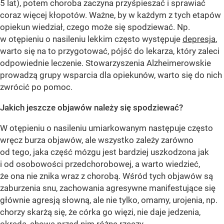
5 lat), potem choroba zaczyna przyśpieszać i sprawiać
coraz więcej kłopotów. Ważne, by w każdym z tych etapów
opiekun wiedział, czego może się spodziewać. Np.
w otępieniu o nasileniu lekkim często występuje
depresja
,
warto się na to przygotować, pójść do lekarza, który zaleci
odpowiednie leczenie. Stowarzyszenia Alzheimerowskie
prowadzą grupy wsparcia dla opiekunów, warto się do nich
zwrócić po pomoc.
Jakich jeszcze objawów należy się spodziewać?
W otępieniu o nasileniu umiarkowanym następuje często
wręcz burza objawów, ale wszystko zależy zarówno
od tego, jaka część mózgu jest bardziej uszkodzona jak
i od osobowości przedchorobowej, a warto wiedzieć,
że ona nie znika wraz z chorobą. Wśród tych objawów są
zaburzenia snu, zachowania agresywne manifestujące się
głównie agresją słowną, ale nie tylko, omamy, urojenia, np.
chorzy skarżą się, że córka go więzi, nie daje jedzenia,