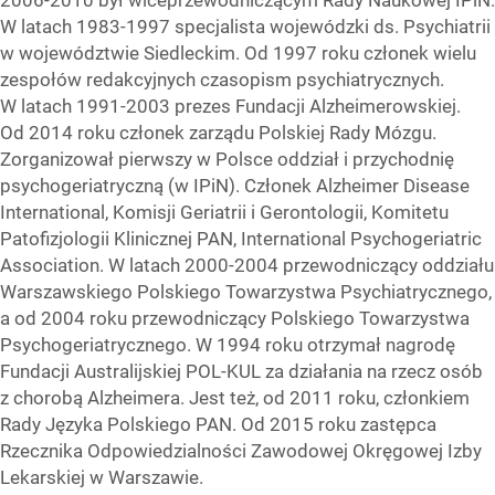
2006-2010 był wiceprzewodniczącym Rady Naukowej IPiN.
W latach 1983-1997 specjalista wojewódzki ds. Psychiatrii
w województwie Siedleckim. Od 1997 roku członek wielu
zespołów redakcyjnych czasopism psychiatrycznych.
W latach 1991-2003 prezes Fundacji Alzheimerowskiej.
Od 2014 roku członek zarządu Polskiej Rady Mózgu.
Zorganizował pierwszy w Polsce oddział i przychodnię
psychogeriatryczną (w IPiN). Członek Alzheimer Disease
International, Komisji Geriatrii i Gerontologii, Komitetu
Patofizjologii Klinicznej PAN, International Psychogeriatric
Association. W latach 2000-2004 przewodniczący oddziału
Warszawskiego Polskiego Towarzystwa Psychiatrycznego,
a od 2004 roku przewodniczący Polskiego Towarzystwa
Psychogeriatrycznego. W 1994 roku otrzymał nagrodę
Fundacji Australijskiej POL-KUL za działania na rzecz osób
z chorobą Alzheimera. Jest też, od 2011 roku, członkiem
Rady Języka Polskiego PAN. Od 2015 roku zastępca
Rzecznika Odpowiedzialności Zawodowej Okręgowej Izby
Lekarskiej w Warszawie.