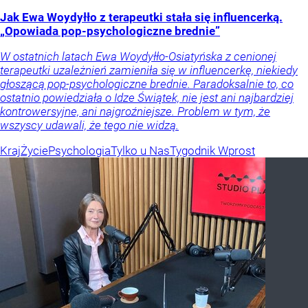
Jak Ewa Woydyłło z terapeutki stała się influencerką.
„Opowiada pop-psychologiczne brednie”
W ostatnich latach Ewa Woydyłło-Osiatyńska z cenionej
terapeutki uzależnień zamieniła się w influencerkę, niekiedy
głoszącą pop-psychologiczne brednie. Paradoksalnie to, co
ostatnio powiedziała o Idze Świątek, nie jest ani najbardziej
kontrowersyjne, ani najgroźniejsze. Problem w tym, że
wszyscy udawali, że tego nie widzą.
Kraj
Życie
Psychologia
Tylko u Nas
Tygodnik Wprost