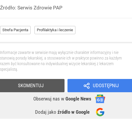
Źródło:
Serwis Zdrowie PAP
Strefa Pacjenta
Profilaktyka i leczenie
Informacje zawarte w serwisie mają wyłącznie charakter informacyjny i nie
stanowią porady lekarskiej, a stosowanie ich w praktyce powinno za każdym
razem być konsultowane na indywidualnej wizycie lekarskiej z lekarzem
specjalistą.
SKOMENTUJ
UDOSTĘPNIJ
Obserwuj nas
w
Google News
Dodaj jako
źródło w Google