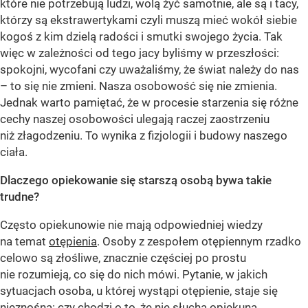
które nie potrzebują ludzi, wolą żyć samotnie, ale są i tacy,
którzy są ekstrawertykami czyli muszą mieć wokół siebie
kogoś z kim dzielą radości i smutki swojego życia. Tak
więc w zależności od tego jacy byliśmy w przeszłości:
spokojni, wycofani czy uważaliśmy, że świat należy do nas
– to się nie zmieni. Nasza osobowość się nie zmienia.
Jednak warto pamiętać, że w procesie starzenia się różne
cechy naszej osobowości ulegają raczej zaostrzeniu
niż złagodzeniu. To wynika z fizjologii i budowy naszego
ciała.
Dlaczego opiekowanie się starszą osobą bywa takie
trudne?
Często opiekunowie nie mają odpowiedniej wiedzy
na temat
otępienia
. Osoby z zespołem otępiennym rzadko
celowo są złośliwe, znacznie częściej po prostu
nie rozumieją, co się do nich mówi. Pytanie, w jakich
sytuacjach osoba, u której wystąpi otępienie, staje się
nieznośna: czy chodzi o to, że nie słucha opiekuna,