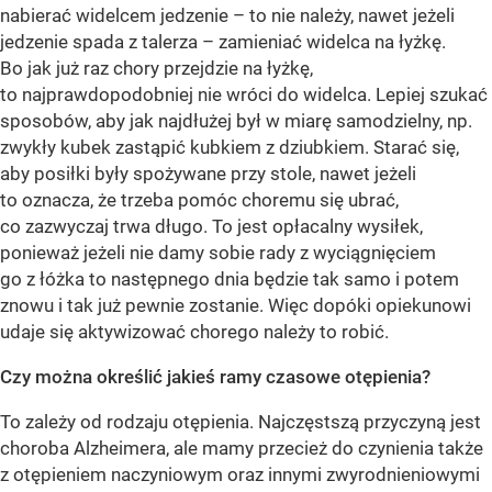
nabierać widelcem jedzenie – to nie należy, nawet jeżeli
jedzenie spada z talerza – zamieniać widelca na łyżkę.
Bo jak już raz chory przejdzie na łyżkę,
to najprawdopodobniej nie wróci do widelca. Lepiej szukać
sposobów, aby jak najdłużej był w miarę samodzielny, np.
zwykły kubek zastąpić kubkiem z dziubkiem. Starać się,
aby posiłki były spożywane przy stole, nawet jeżeli
to oznacza, że trzeba pomóc choremu się ubrać,
co zazwyczaj trwa długo. To jest opłacalny wysiłek,
ponieważ jeżeli nie damy sobie rady z wyciągnięciem
go z łóżka to następnego dnia będzie tak samo i potem
znowu i tak już pewnie zostanie. Więc dopóki opiekunowi
udaje się aktywizować chorego należy to robić.
Czy można określić jakieś ramy czasowe otępienia?
To zależy od rodzaju otępienia. Najczęstszą przyczyną jest
choroba Alzheimera, ale mamy przecież do czynienia także
z otępieniem naczyniowym oraz innymi zwyrodnieniowymi