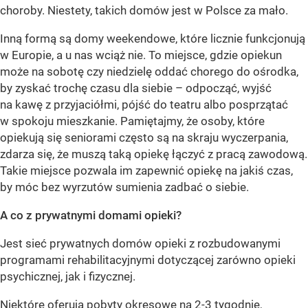
choroby. Niestety, takich domów jest w Polsce za mało.
Inną formą są domy weekendowe, które licznie funkcjonują
w Europie, a u nas wciąż nie. To miejsce, gdzie opiekun
może na sobotę czy niedzielę oddać chorego do ośrodka,
by zyskać trochę czasu dla siebie – odpocząć, wyjść
na kawę z przyjaciółmi, pójść do teatru albo posprzątać
w spokoju mieszkanie. Pamiętajmy, że osoby, które
opiekują się seniorami często są na skraju wyczerpania,
zdarza się, że muszą taką opiekę łączyć z pracą zawodową.
Takie miejsce pozwala im zapewnić opiekę na jakiś czas,
by móc bez wyrzutów sumienia zadbać o siebie.
A co z prywatnymi domami opieki?
Jest sieć prywatnych domów opieki z rozbudowanymi
programami rehabilitacyjnymi dotyczącej zarówno opieki
psychicznej, jak i fizycznej.
Niektóre oferują pobyty okresowe na 2-3 tygodnie,