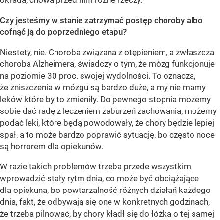
okrada, chowa przed nim różne rzeczy.
Czy jesteśmy w stanie zatrzymać postęp choroby albo
cofnąć ją do poprzedniego etapu?
Niestety, nie. Choroba związana z otępieniem, a zwłaszcza
choroba Alzheimera, świadczy o tym, że mózg funkcjonuje
na poziomie 30 proc. swojej wydolności. To oznacza,
że zniszczenia w mózgu są bardzo duże, a my nie mamy
leków które by to zmieniły. Do pewnego stopnia możemy
sobie dać radę z leczeniem zaburzeń zachowania, możemy
podać leki, które będą powodowały, że chory będzie lepiej
spał, a to może bardzo poprawić sytuację, bo często noce
są horrorem dla opiekunów.
W razie takich problemów trzeba przede wszystkim
wprowadzić stały rytm dnia, co może być obciążające
dla opiekuna, bo powtarzalność różnych działań każdego
dnia, fakt, że odbywają się one w konkretnych godzinach,
że trzeba pilnować, by chory kładł się do łóżka o tej samej