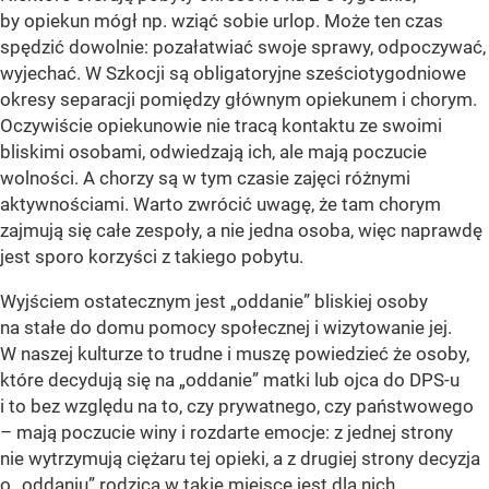
by opiekun mógł np. wziąć sobie urlop. Może ten czas
spędzić dowolnie: pozałatwiać swoje sprawy, odpoczywać,
wyjechać. W Szkocji są obligatoryjne sześciotygodniowe
okresy separacji pomiędzy głównym opiekunem i chorym.
Oczywiście opiekunowie nie tracą kontaktu ze swoimi
bliskimi osobami, odwiedzają ich, ale mają poczucie
wolności. A chorzy są w tym czasie zajęci różnymi
aktywnościami. Warto zwrócić uwagę, że tam chorym
zajmują się całe zespoły, a nie jedna osoba, więc naprawdę
jest sporo korzyści z takiego pobytu.
Wyjściem ostatecznym jest „oddanie” bliskiej osoby
na stałe do domu pomocy społecznej i wizytowanie jej.
W naszej kulturze to trudne i muszę powiedzieć że osoby,
które decydują się na „oddanie” matki lub ojca do DPS-u
i to bez względu na to, czy prywatnego, czy państwowego
– mają poczucie winy i rozdarte emocje: z jednej strony
nie wytrzymują ciężaru tej opieki, a z drugiej strony decyzja
o „oddaniu” rodzica w takie miejsce jest dla nich