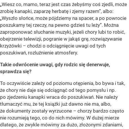
„Wiesz co, mamo, teraz jest czas żebyśmy coś zjedli, może
zrobię kanapki, zaparzę herbatę i zjemy razem”, albo:
„Wyszło słońce, może pójdziemy na spacer, a po powrocie
poszukamy tej rzeczy, na pewno gdzieś tu leży”. Można
zaproponować słuchanie muzyki, jeżeli chory lubi to robić,
obejrzenie telewizji, pogranie w jakąś grę, rozwiązywanie
krzyżówki – chodzi o odciągnięcie uwagi od tych
poszukiwań, rozluźnienie atmosfery.
Takie odwrócenie uwagi, gdy rodzic się denerwuje,
sprawdza się?
To oczywiście zależy od poziomu otępienia, bo bywa i tak,
że chory nie daje się odciągnąć od tego pomysłu i np.
po zjedzeniu kanapki wraca do poszukiwań. Nie należy
tłumaczyć mu, że tej książki już dawno nie ma, albo,
że dokumenty zostały wyrzucone – chorzy bardzo często
nie rozumieją tego, co do nich mówimy. W dużej mierze
dlatego, że zwykle mówimy za dużo, złożonymi zdaniami,