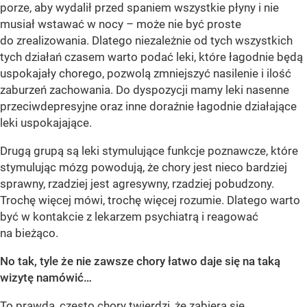
porze, aby wydalił przed spaniem wszystkie płyny i nie
musiał wstawać w nocy – może nie być proste
do zrealizowania. Dlatego niezależnie od tych wszystkich
tych działań czasem warto podać leki, które łagodnie będą
uspokajały chorego, pozwolą zmniejszyć nasilenie i ilość
zaburzeń zachowania. Do dyspozycji mamy leki nasenne
przeciwdepresyjne oraz inne doraźnie łagodnie działające
leki uspokajające.
Drugą grupą są leki stymulujące funkcje poznawcze, które
stymulując mózg powodują, że chory jest nieco bardziej
sprawny, rzadziej jest agresywny, rzadziej pobudzony.
Trochę więcej mówi, trochę więcej rozumie. Dlatego warto
być w kontakcie z lekarzem psychiatrą i reagować
na bieżąco.
No tak, tyle że nie zawsze chory łatwo daje się na taką
wizytę namówić…
To prawda, często chory twierdzi, że zabiera się