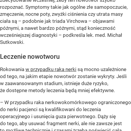
rozpoznać. Symptomy takie jak ogólne złe samopoczucie,
zmęczenie, nocne poty, zwyżki ciśnienia czy utrata masy
ciała są – podobnie jak triada Virchowa – objawami
późnymi, a nawet bardzo późnymi, stąd konieczność
wcześniejszej diagnostyki – podkreśla lek. med. Michał
Sutkowski.
Leczenie nowotworu
Rokowania
w przypadku raka nerki
są mocno uzależnione
od tego, na jakim etapie nowotwór zostanie wykryty. Jeśli
w zaawansowanym stadium, istnieje duże ryzyko,
że dostępne metody leczenia będą mniej efektywne.
– W przypadku raka nerkowokomórkowego ograniczonego
do nerki pacjenci są kwalifikowani do leczenia
operacyjnego i usunięcia guza pierwotnego. Dąży się
do tego, aby usuwać fragment nerki, ale nie zawsze jest
to możliwe technicznie i czasami trzeba poświęcić całą.