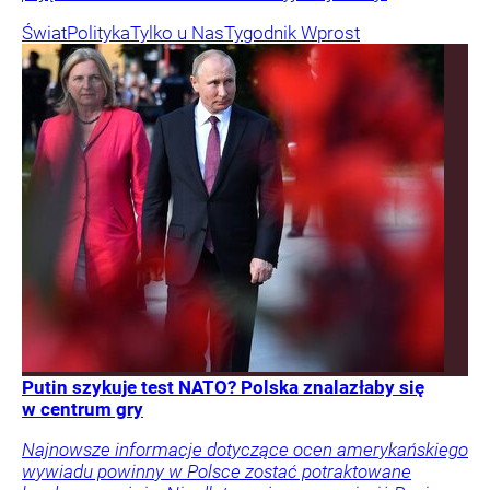
Świat
Polityka
Tylko u Nas
Tygodnik Wprost
Putin szykuje test NATO? Polska znalazłaby się
w centrum gry
Najnowsze informacje dotyczące ocen amerykańskiego
wywiadu powinny w Polsce zostać potraktowane