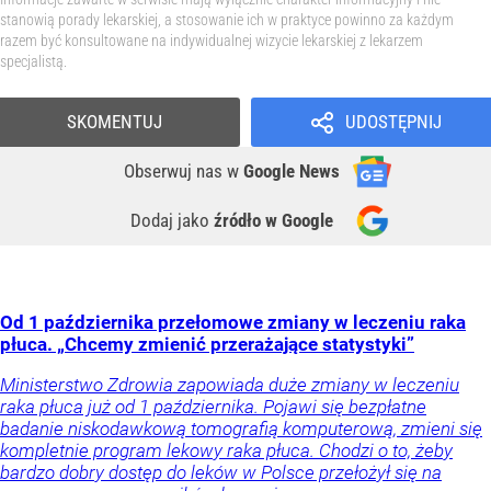
stanowią porady lekarskiej, a stosowanie ich w praktyce powinno za każdym
razem być konsultowane na indywidualnej wizycie lekarskiej z lekarzem
specjalistą.
SKOMENTUJ
UDOSTĘPNIJ
Obserwuj nas
w
Google News
Dodaj jako
źródło w Google
Od 1 października przełomowe zmiany w leczeniu raka
płuca. „Chcemy zmienić przerażające statystyki”
Ministerstwo Zdrowia zapowiada duże zmiany w leczeniu
raka płuca już od 1 października. Pojawi się bezpłatne
badanie niskodawkową tomografią komputerową, zmieni się
kompletnie program lekowy raka płuca. Chodzi o to, żeby
bardzo dobry dostęp do leków w Polsce przełożył się na