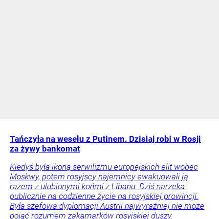
Tańczyła na weselu z Putinem. Dzisiaj robi w Rosji
za żywy bankomat
Kiedyś była ikoną serwilizmu europejskich elit wobec
Moskwy, potem rosyjscy najemnicy ewakuowali ją
razem z ulubionymi końmi z Libanu. Dziś narzeka
publicznie na codzienne życie na rosyjskiej prowincji.
Była szefowa dyplomacji Austrii najwyraźniej nie może
pojąć rozumem zakamarków rosyjskiej duszy.