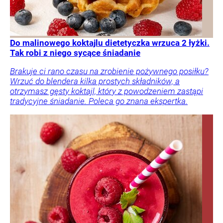
Do malinowego koktajlu dietetyczka wrzuca 2 łyżki.
Tak robi z niego sycące śniadanie
Brakuje ci rano czasu na zrobienie pożywnego posiłku?
Wrzuć do blendera kilka prostych składników, a
otrzymasz gęsty koktajl, który z powodzeniem zastąpi
tradycyjne śniadanie. Poleca go znana ekspertka.