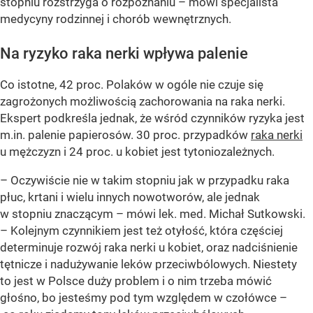
stopniu rozstrzyga o rozpoznaniu – mówi specjalista
medycyny rodzinnej i chorób wewnętrznych.
Na ryzyko raka nerki wpływa palenie
Co istotne, 42 proc. Polaków w ogóle nie czuje się
zagrożonych możliwością zachorowania na raka nerki.
Ekspert podkreśla jednak, że wśród czynników ryzyka jest
m.in. palenie papierosów. 30 proc. przypadków
raka nerki
u mężczyzn i 24 proc. u kobiet jest tytoniozależnych.
– Oczywiście nie w takim stopniu jak w przypadku raka
płuc, krtani i wielu innych nowotworów, ale jednak
w stopniu znaczącym – mówi lek. med. Michał Sutkowski.
– Kolejnym czynnikiem jest też otyłość, która częściej
determinuje rozwój raka nerki u kobiet, oraz nadciśnienie
tętnicze i nadużywanie leków przeciwbólowych. Niestety
to jest w Polsce duży problem i o nim trzeba mówić
głośno, bo jesteśmy pod tym względem w czołówce –