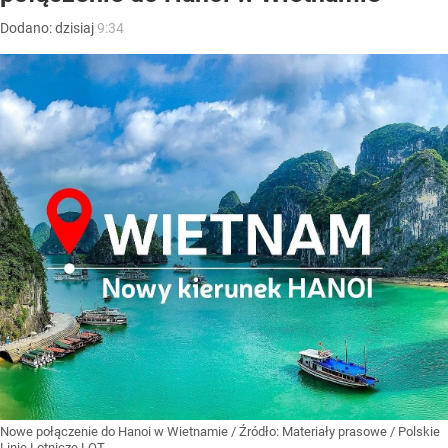
Dodano:
dzisiaj
9:34
Nowe połączenie do Hanoi w Wietnamie
/ Źródło:
Materiały prasowe
/
Polskie
Linie Lotnicze LOT