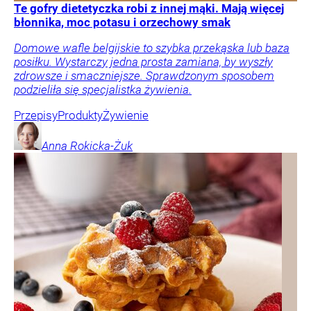
Te gofry dietetyczka robi z innej mąki. Mają więcej
błonnika, moc potasu i orzechowy smak
Domowe wafle belgijskie to szybka przekąska lub baza
posiłku. Wystarczy jedna prosta zamiana, by wyszły
zdrowsze i smaczniejsze. Sprawdzonym sposobem
podzieliła się specjalistka żywienia.
Przepisy
Produkty
Żywienie
Anna
Rokicka-Żuk