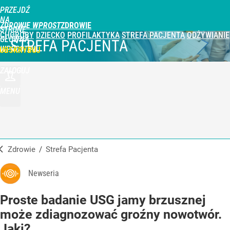
PRZEJDŹ
NA
ZDROWIE WPROST
STRONĘ
CHOROBY
DZIECKO
PROFILAKTYKA
STREFA PACJENTA
ODŻYWIANIE
GŁÓWNĄ
STREFA PACJENTA
WPROST.PL
UBSKRYBUJ
ZALOGUJ
MENU
Zdrowie
/
Strefa Pacjenta
Newseria
Proste badanie USG jamy brzusznej
może zdiagnozować groźny nowotwór.
Jaki?