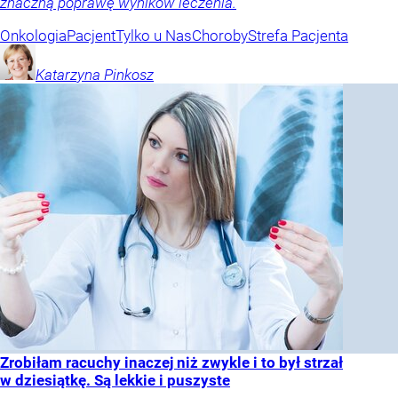
znaczną poprawę wyników leczenia.
Onkologia
Pacjent
Tylko u Nas
Choroby
Strefa Pacjenta
Katarzyna
Pinkosz
Zrobiłam racuchy inaczej niż zwykle i to był strzał
w dziesiątkę. Są lekkie i puszyste