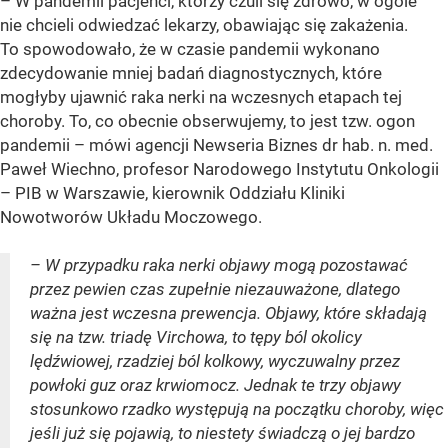
– W pandemii pacjenci, którzy czuli się zdrowo, w ogóle
nie chcieli odwiedzać lekarzy, obawiając się zakażenia.
To spowodowało, że w czasie pandemii wykonano
zdecydowanie mniej badań diagnostycznych, które
mogłyby ujawnić raka nerki na wczesnych etapach tej
choroby. To, co obecnie obserwujemy, to jest tzw. ogon
pandemii – mówi agencji Newseria Biznes dr hab. n. med.
Paweł Wiechno, profesor Narodowego Instytutu Onkologii
– PIB w Warszawie, kierownik Oddziału Kliniki
Nowotworów Układu Moczowego.
– W przypadku raka nerki objawy mogą pozostawać
przez pewien czas zupełnie niezauważone, dlatego
ważna jest wczesna prewencja. Objawy, które składają
się na tzw. triadę Virchowa, to tępy ból okolicy
lędźwiowej, rzadziej ból kolkowy, wyczuwalny przez
powłoki guz oraz krwiomocz. Jednak te trzy objawy
stosunkowo rzadko występują na początku choroby, więc
jeśli już się pojawią, to niestety świadczą o jej bardzo