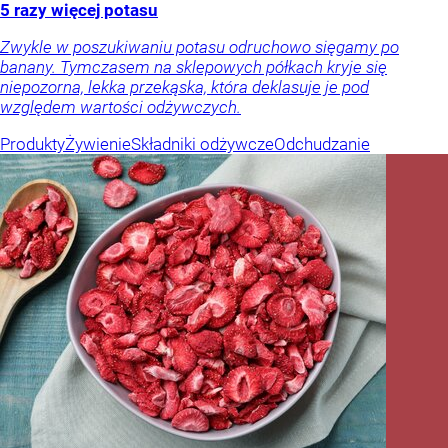
5 razy więcej potasu
Zwykle w poszukiwaniu potasu odruchowo sięgamy po
banany. Tymczasem na sklepowych półkach kryje się
niepozorna, lekka przekąska, która deklasuje je pod
względem wartości odżywczych.
Produkty
Żywienie
Składniki odżywcze
Odchudzanie