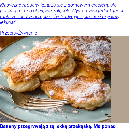
Klasyczne racuchy kojarzą się z domowym ciepłem, ale
potrafią mocno obciążyć żołądek. Wystarczyła jednak jedna
mała zmiana w przepisie, by tradycyjne placuszki zyskały
lekkość.
Przepisy
Żywienie
Banany przegrywają z tą lekką przekąską. Ma ponad