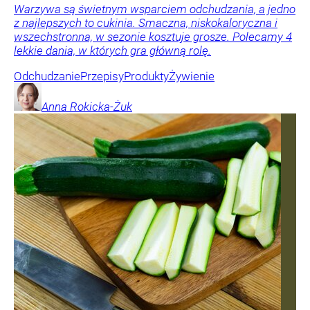
Warzywa są świetnym wsparciem odchudzania, a jedno
z najlepszych to cukinia. Smaczna, niskokaloryczna i
wszechstronna, w sezonie kosztuje grosze. Polecamy 4
lekkie dania, w których gra główną rolę.
Odchudzanie
Przepisy
Produkty
Żywienie
Anna
Rokicka-Żuk