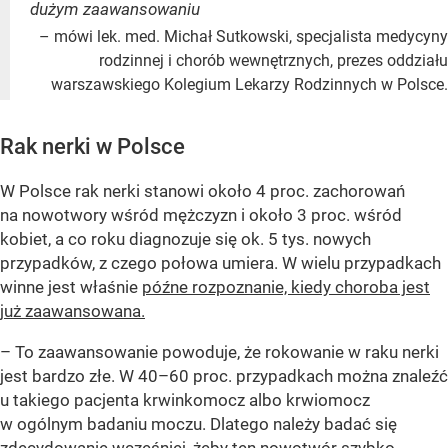
dużym zaawansowaniu
– mówi lek. med. Michał Sutkowski, specjalista medycyny
rodzinnej i chorób wewnętrznych, prezes oddziału
warszawskiego Kolegium Lekarzy Rodzinnych w Polsce.
Rak nerki w Polsce
W Polsce rak nerki stanowi około 4 proc. zachorowań
na nowotwory wśród mężczyzn i około 3 proc. wśród
kobiet, a co roku diagnozuje się ok. 5 tys. nowych
przypadków, z czego połowa umiera. W wielu przypadkach
winne jest właśnie
późne rozpoznanie, kiedy choroba jest
już zaawansowana.
– To zaawansowanie powoduje, że rokowanie w raku nerki
jest bardzo złe. W 40–60 proc. przypadkach można znaleźć
u takiego pacjenta krwinkomocz albo krwiomocz
w ogólnym badaniu moczu. Dlatego należy badać się
zdecydowanie wcześniej, żeby ten nowotwór szybko