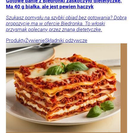
Gotowe danie z Biedronki zaskoczyło dietetyczkę.
Ma 40 g białka, ale jest pewien haczyk
Szukasz pomysłu na szybki obiad bez gotowania? Dobrą
propozycję ma w ofercie Biedronka. To włoski
przysmak polecany przez znaną dietetyczkę.
Produkty
Żywienie
Składniki odżywcze