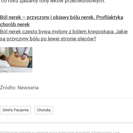
co roku zjadamy tony leków przeciwbólowych.
Ból nerek – przyczyny i objawy bólu nerek. Profilaktyka
chorób nerek
Ból nerek często bywa mylony z bólem kręgosłupa. Jakie
są przyczyny bólu po lewej stronie pleców?
Źródło:
Newseria
Strefa Pacjenta
Choroby
Informacje zawarte w serwisie mają wyłącznie charakter informacyjny i nie