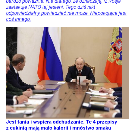
bardzo poważnie. Nie dlatego, że oznaczają, iż Rosja
zaatakuje NATO tej jesieni. Tego dziś nikt
odpowiedzialny powiedzieć nie może. Niepokojące jest
coś innego.
Jest tania i wspiera odchudzanie. Te 4 przepisy
z cukinią mają mało kalorii i mnóstwo smaku