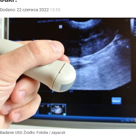
Dodano:
22
czerwca
2022
13:55
Badanie USG
Źródło:
Fotolia
/
zayacsk