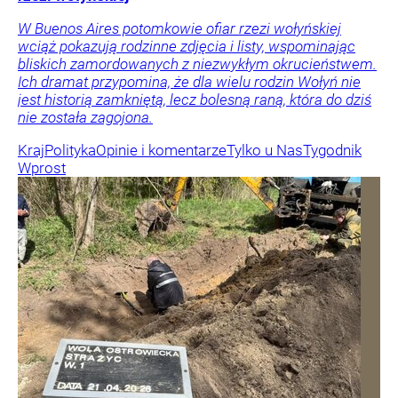
W Buenos Aires potomkowie ofiar rzezi wołyńskiej
wciąż pokazują rodzinne zdjęcia i listy, wspominając
bliskich zamordowanych z niezwykłym okrucieństwem.
Ich dramat przypomina, że dla wielu rodzin Wołyń nie
jest historią zamkniętą, lecz bolesną raną, która do dziś
nie została zagojona.
Kraj
Polityka
Opinie i komentarze
Tylko u Nas
Tygodnik
Wprost