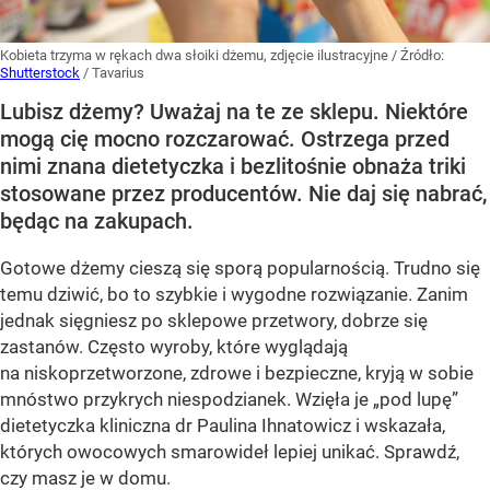
Kobieta trzyma w rękach dwa słoiki dżemu, zdjęcie ilustracyjne
/ Źródło:
Shutterstock
/
Tavarius
Lubisz dżemy? Uważaj na te ze sklepu. Niektóre
mogą cię mocno rozczarować. Ostrzega przed
nimi znana dietetyczka i bezlitośnie obnaża triki
stosowane przez producentów. Nie daj się nabrać,
będąc na zakupach.
Gotowe dżemy cieszą się sporą popularnością. Trudno się
temu dziwić, bo to szybkie i wygodne rozwiązanie. Zanim
jednak sięgniesz po sklepowe przetwory, dobrze się
zastanów. Często wyroby, które wyglądają
na niskoprzetworzone, zdrowe i bezpieczne, kryją w sobie
mnóstwo przykrych niespodzianek. Wzięła je „pod lupę”
dietetyczka kliniczna dr Paulina Ihnatowicz i wskazała,
których owocowych smarowideł lepiej unikać. Sprawdź,
czy masz je w domu.