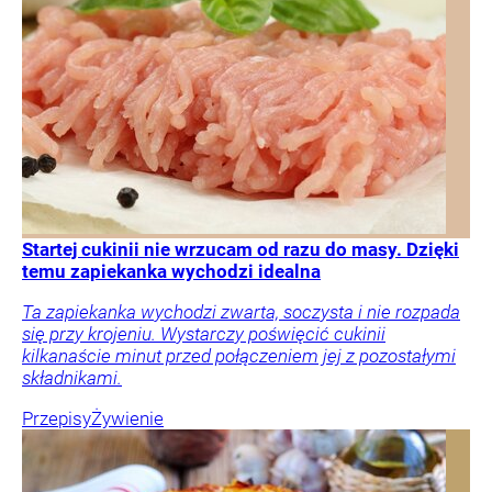
Startej cukinii nie wrzucam od razu do masy. Dzięki
temu zapiekanka wychodzi idealna
Ta zapiekanka wychodzi zwarta, soczysta i nie rozpada
się przy krojeniu. Wystarczy poświęcić cukinii
kilkanaście minut przed połączeniem jej z pozostałymi
składnikami.
Przepisy
Żywienie