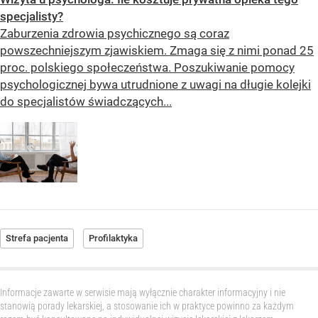
specjalisty?
Zaburzenia zdrowia psychicznego są coraz
powszechniejszym zjawiskiem. Zmaga się z nimi ponad 25
proc. polskiego społeczeństwa. Poszukiwanie pomocy
psychologicznej bywa utrudnione z uwagi na długie kolejki
do specjalistów świadczących...
Strefa pacjenta
Profilaktyka
Informacje zawarte w serwisie mają wyłącznie charakter informacyjny i nie
stanowią porady lekarskiej, a stosowanie ich w praktyce powinno za każdym