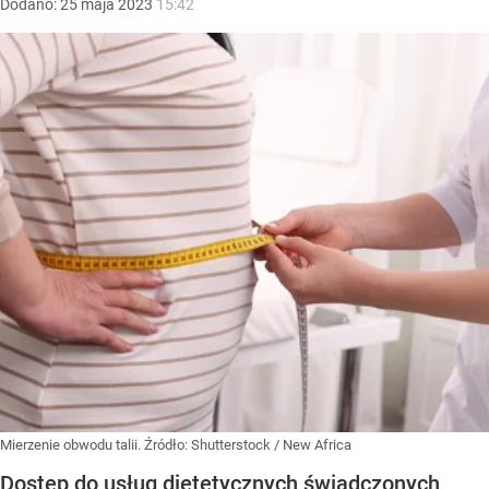
Dodano:
25
maja
2023
15:42
Mierzenie obwodu talii.
Źródło:
Shutterstock
/
New Africa
Dostęp do usług dietetycznych świadczonych