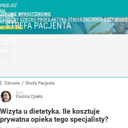
PRZEJDŹ
NA
ZDROWIE WPROST
STRONĘ
CHOROBY
DZIECKO
PROFILAKTYKA
STREFA PACJENTA
ODŻYWIANIE
GŁÓWNĄ
STREFA PACJENTA
WPROST.PL
UBSKRYBUJ
ZALOGUJ
MENU
Zdrowie
/
Strefa Pacjenta
Autor:
Paulina Cywka
Wizyta u dietetyka. Ile kosztuje
prywatna opieka tego specjalisty?