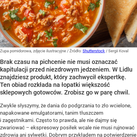
Zupa pomidorowa, zdjęcie ilustracyjne
/ Źródło:
Shutterstock
/
Sergii Koval
Brak czasu na pichcenie nie musi oznaczać
kapitulacji przed niezdrowym jedzeniem. W Lidlu
znajdziesz produkt, który zachwycił ekspertkę.
Ten obiad rozkłada na łopatki większość
sklepowych gotowców. Zrobisz go w parę chwil.
Zwykle słyszymy, że dania do podgrzania to zło wcielone,
napakowane emulgatorami, tanim tłuszczem
i zagęstnikami. Często to prawda, ale nie dajmy się
zwariować – ekspresowy posiłek wcale nie musi rujnować
zdrowia ani sylwetki. Dobrym przykładem na potwierdzenie