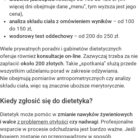
więcej dni obejmuje dane „menu”, tym wyższa jest jego
cena),
analiza składu ciała z omówieniem wyników
– od 100
do 150 zł,
wodorowy test oddechowy
– od 200 do 250 zł.
Wiele prywatnych poradni i gabinetów dietetycznych
oferuje również
konsultacje on-line
. Zazwyczaj trzeba za nie
zapłacić
około 200 złotych
. Takie „spotkania” służą przede
wszystkim udzielaniu porad w zakresie odżywiania.
Nie obejmują pomiarów antropometrycznych czy analizy
składu ciała, więc są znacznie uboższe merytorycznie.
Kiedy zgłosić się do dietetyka?
Dietetyk może pomóc w
zmianie nawyków żywieniowych
i walce
z problemem otyłości
czy nadwagi
. Profesjonalne
wsparcie w procesie odchudzania jest bardzo ważne. Jeśli
bowiem zostanie on przeprowadzony w sposób