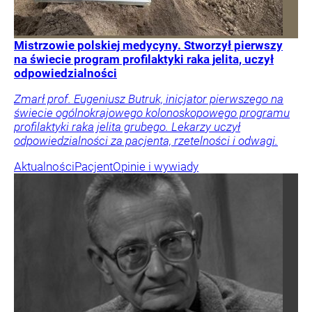
Mistrzowie polskiej medycyny. Stworzył pierwszy
na świecie program profilaktyki raka jelita, uczył
odpowiedzialności
Zmarł prof. Eugeniusz Butruk, inicjator pierwszego na
świecie ogólnokrajowego kolonoskopowego programu
profilaktyki raka jelita grubego. Lekarzy uczył
odpowiedzialności za pacjenta, rzetelności i odwagi.
Aktualności
Pacjent
Opinie i wywiady