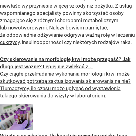
niewłaściwy przyniesie więcej szkody niż pożytku. Z usług
wspomnianego specjalisty powinny skorzystać osoby
zmagające się z różnymi chorobami metabolicznymi
lub nowotworowymi. Należy bowiem pamiętać,
że odpowiednie odżywianie odgrywa ważną rolę w leczeniu
cukrzycy,
insulinooporności czy niektórych rodzajów raka.
Czy skierowanie na morfologię krwi może przepaść? Jak
długo jest ważne? Lepiej nie zwlekać z...
Czy ciągłe przekładanie wykonania morfologii krwi może
skutkować potrzebą zaktualizowania skierowania na nie?
Tłumaczymy, ile czasu może upłynąć od wystawienia
takiego skierowania do wizyty w laboratorium.
Wizyta u psychologa. Ile kosztuje prywatna opieka tego