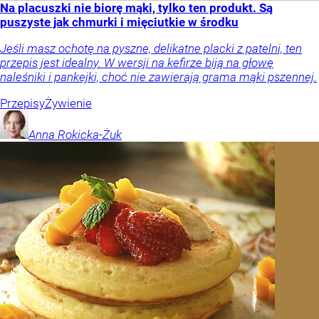
Na placuszki nie biorę mąki, tylko ten produkt. Są
puszyste jak chmurki i mięciutkie w środku
Jeśli masz ochotę na pyszne, delikatne placki z patelni, ten
przepis jest idealny. W wersji na kefirze biją na głowę
naleśniki i pankejki, choć nie zawierają grama mąki pszennej.
Przepisy
Żywienie
Anna
Rokicka-Żuk