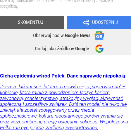
razem być konsultowane na indywidualnej wizycie lekarskiej z lekarzem
specjalistą.
SKOMENTUJ
UDOSTĘPNIJ
Obserwuj nas
w
Google News
Dodaj jako
źródło w Google
Cicha epidemia wśród Polek. Dane naprawdę niepokoją
Jeszcze kilkanaście lat temu mówiło się o „superwoman” –
kobiecie, która miała z powodzeniem łączyć karierę
zawodową, macierzyństwo, atrakcyjny wygląd, aktywność
społeczną i szczęśliwy związek. Dziś ten model nie tylko nie
zniknął, ale został spotęgowany przez media
społecznościowe, kulturę nieustannego porównywania się
oraz wszechobecną presję osiągania sukcesu. Współczesna
Polka ma być piękna, zadbana, wysportowana,