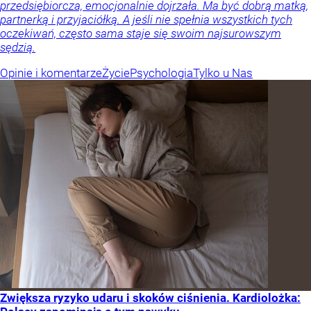
przedsiębiorcza, emocjonalnie dojrzała. Ma być dobrą matką,
partnerką i przyjaciółką. A jeśli nie spełnia wszystkich tych
oczekiwań, często sama staje się swoim najsurowszym
sędzią.
Opinie i komentarze
Życie
Psychologia
Tylko u Nas
Zwiększa ryzyko udaru i skoków ciśnienia. Kardiolożka: