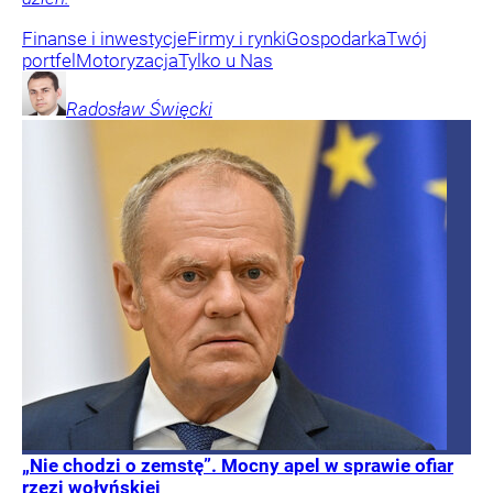
Finanse i inwestycje
Firmy i rynki
Gospodarka
Twój
portfel
Motoryzacja
Tylko u Nas
Radosław
Święcki
„Nie chodzi o zemstę”. Mocny apel w sprawie ofiar
rzezi wołyńskiej