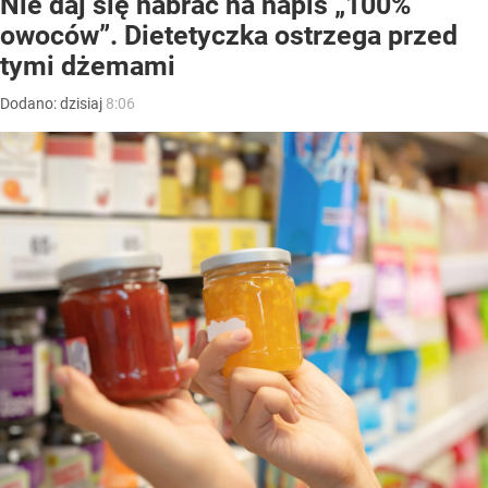
Nie daj się nabrać na napis „100%
owoców”. Dietetyczka ostrzega przed
tymi dżemami
Dodano:
dzisiaj
8:06