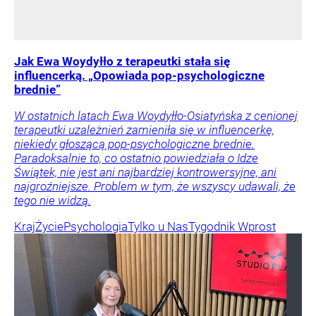
Jak Ewa Woydyłło z terapeutki stała się
influencerką. „Opowiada pop-psychologiczne
brednie”
W ostatnich latach Ewa Woydyłło-Osiatyńska z cenionej
terapeutki uzależnień zamieniła się w influencerkę,
niekiedy głoszącą pop-psychologiczne brednie.
Paradoksalnie to, co ostatnio powiedziała o Idze
Świątek, nie jest ani najbardziej kontrowersyjne, ani
najgroźniejsze. Problem w tym, że wszyscy udawali, że
tego nie widzą.
Kraj
Życie
Psychologia
Tylko u Nas
Tygodnik Wprost