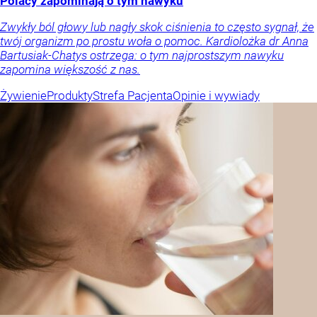
Polacy zapominają o tym nawyku
Zwykły ból głowy lub nagły skok ciśnienia to często sygnał, że
twój organizm po prostu woła o pomoc. Kardiolożka dr Anna
Bartusiak-Chatys ostrzega: o tym najprostszym nawyku
zapomina większość z nas.
Żywienie
Produkty
Strefa Pacjenta
Opinie i wywiady