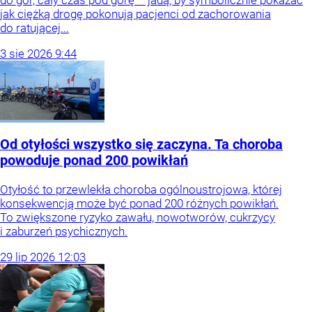
do gór, cały czas pod górę – jadą, by symbolicznie pokazać
jak ciężką drogę pokonują pacjenci od zachorowania
do ratującej...
3
sie
2026
9:44
Od otyłości wszystko się zaczyna. Ta choroba
powoduje ponad 200 powikłań
Otyłość to przewlekła choroba ogólnoustrojowa, której
konsekwencją może być ponad 200 różnych powikłań.
To zwiększone ryzyko zawału, nowotworów, cukrzycy
i zaburzeń psychicznych.
29
lip
2026
12:03