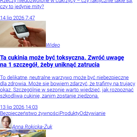
Rzeczy niedozwolone w cukrzycy – czy faktycznie takie są,
czy to jedynie mity?
14
lip
2026
7:47
Wideo
Ta cukinia może być toksyczna. Zwróć uwagę
na 1 szczegół, żeby uniknąć zatrucia
To delikatne, neutralne warzywo może być niebezpieczne
dla zdrowia. Może się bowiem zdarzyć, że trafimy na trujący
okaz. Szczególnie w sezonie warto wiedzieć, jak rozpoznać
szkodliwą cukinię, zanim zostanie zjedzona.
13
lip
2026
14:03
Bezpieczeństwo żywności
Produkty
Odżywianie
Anna
Rokicka-Żuk