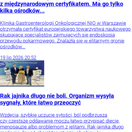
z międzynarodowym certyfikatem. Ma go tylko
kilka ośrodków...
Klinika Gastroenterologii Onkologicznej NIO w Warszawie
otrzymała certyfikat europejskiego towarzystwa naukowego
skupiające specjalistów zajmujących się endoskopią
przewodu pokarmowego. Znalazła się w elitarnym gronie
ośrodków...
19
lip
2026
20:52
Rak jajnika długo nie boli. Organizm wysyła
sygnały, które łatwo przeoczyć
Wzdęcia, szybkie uczucie sytości, ból podbrzusza
czy częstsze oddawanie moczu łatwo przypisać diecie,
menopauzie albo problemom z jelitami. Rak jajnika długo