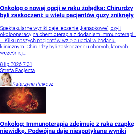
Onkolog o nowej opcji w raku żołądka: Chirurdzy
byli zaskoczeni: u wielu pacjentów guzy zniknęły
Spektakularne wyniki daje leczenie „kanapkowe”, czyli
okołooperacyjna chemioterapia z dodaniem immunoterapii.
– Kilku naszych pacjentów wzięło udział w badaniu
klinicznym. Chirurdzy byli zaskoczeni: u chorych, których
wcześniej...
8
lip
2026
7:31
Strefa Pacjenta
Katarzyna
Pinkosz
Onkolog: Immunoterapia zdejmuje z raka czapkę
niewidkę. Podwójna daje niespotykane wyniki