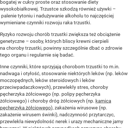
bogatej w cukry proste oraz stosowanie diety
wysokobiałkowej. Trzustce szkodzą również używki –
palenie tytoniu i nadużywanie alkoholu to najczęściej
wymieniane czynniki rozwoju raka trzustki.
Ryzyko rozwoju chorób trzustki zwiększa też obciążenie
genetyczne – osoby, których bliscy krewni cierpieli
na choroby trzustki, powinny szczególnie dbać o zdrowie
tego organu i regularnie się badać.
Inne czynniki, które sprzyjają chorobom trzustki to m.in.
nadwaga i otyłość, stosowanie niektórych leków (np. leków
moczopędnych, leków steroidowych i leków
przeciwpadaczkowych), przewlekły stres, choroby
pęcherzyka żółciowego (np. polipy pęcherzyka
żółciowego) i choroby dróg żółciowych (np.
kamica
pęcherzyka żółciowego
), zakażenia wirusowe (np.
zakażenie wirusem świnki), nadczynność przytarczyc,
przewlekła niewydolność nerek i urazy mechaniczne jamy