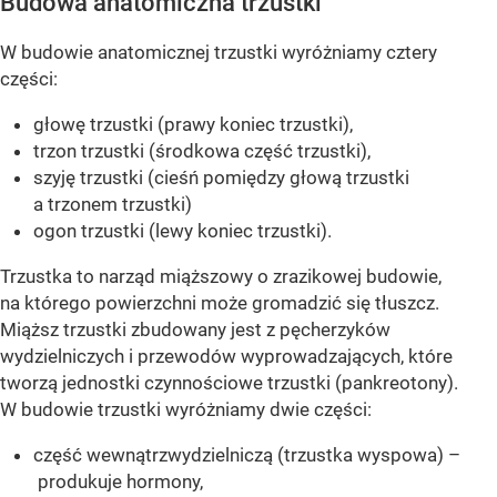
Budowa anatomiczna trzustki
W budowie anatomicznej trzustki wyróżniamy cztery
części:
głowę trzustki (prawy koniec trzustki),
trzon trzustki (środkowa część trzustki),
szyję trzustki (cieśń pomiędzy głową trzustki
a trzonem trzustki)
ogon trzustki (lewy koniec trzustki).
Trzustka to narząd miąższowy o zrazikowej budowie,
na którego powierzchni może gromadzić się tłuszcz.
Miąższ trzustki zbudowany jest z pęcherzyków
wydzielniczych i przewodów wyprowadzających, które
tworzą jednostki czynnościowe trzustki (pankreotony).
W budowie trzustki wyróżniamy dwie części:
część wewnątrzwydzielniczą (trzustka wyspowa) –
produkuje hormony,