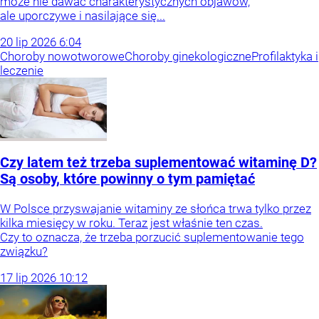
może nie dawać charakterystycznych objawów,
ale uporczywe i nasilające się...
20
lip
2026
6:04
Choroby nowotworowe
Choroby ginekologiczne
Profilaktyka i
leczenie
Czy latem też trzeba suplementować witaminę D?
Są osoby, które powinny o tym pamiętać
W Polsce przyswajanie witaminy ze słońca trwa tylko przez
kilka miesięcy w roku. Teraz jest właśnie ten czas.
Czy to oznacza, że trzeba porzucić suplementowanie tego
związku?
17
lip
2026
10:12