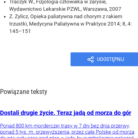
Traczyk W., Fizjologia człowieka w zarysie,
Wydawnictwo Lekarskie PZWL, Warszawa, 2007
Z. Zylicz, Opieka paliatywna nad chorym z rakiem
trzustki, Medycyna Paliatywna w Praktyce 2014; 8, 4:
145–151
UDOSTĘPNIJ
Powiązane teksty
Dostali drugie życie. Teraz jadą od morza do gór
Ponad 800 km morderczej trasy w 7 dni bez dnia przerwy,
ponad 5 tys. m. przewyższenia, przez całą Polskę od morza