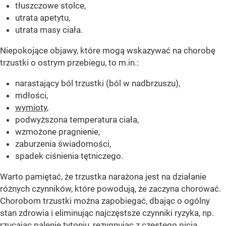
tłuszczowe stolce,
utrata apetytu,
utrata masy ciała.
Niepokojące objawy, które mogą wskazywać na chorobę
trzustki o ostrym przebiegu, to m.in.:
narastający ból trzustki (ból w nadbrzuszu),
mdłości,
wymioty
,
podwyższona temperatura ciała,
wzmożone pragnienie,
zaburzenia świadomości,
spadek ciśnienia tętniczego.
Warto pamiętać, że trzustka narażona jest na działanie
różnych czynników, które powodują, że zaczyna chorować.
Chorobom trzustki można zapobiegać, dbając o ogólny
stan zdrowia i eliminując najczęstsze czynniki ryzyka, np.
rzucając palenie tytoniu, rezygnując z częstego picia