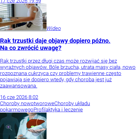
17
cze
2026
19:59
Wideo
Rak trzustki daje objawy dopiero późno.
Na co zwrócić uwagę?
Rak trzustki przez długi czas może rozwijać się bez
wyraźnych objawów. Bóle brzucha, utrata masy ciała, nowo
rozpoznana cukrzyca czy problemy trawienne często
pojawiają się dopiero wtedy, gdy choroba jest już
zaawansowana.
16
cze
2026
8:02
Choroby nowotworowe
Choroby układu
pokarmowego
Profilaktyka i leczenie