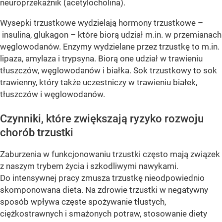
neuroprzekaźnik (acetylocholina).
Wysepki trzustkowe wydzielają hormony trzustkowe –
insulina, glukagon – które biorą udział m.in. w przemianach
węglowodanów. Enzymy wydzielane przez trzustkę to m.in.
lipaza, amylaza i trypsyna. Biorą one udział w trawieniu
tłuszczów, węglowodanów i białka. Sok trzustkowy to sok
trawienny, który także uczestniczy w trawieniu białek,
tłuszczów i węglowodanów.
Czynniki, które zwiększają ryzyko rozwoju
chorób trzustki
Zaburzenia w funkcjonowaniu trzustki często mają związek
z naszym trybem życia i szkodliwymi nawykami.
Do intensywnej pracy zmusza trzustkę nieodpowiednio
skomponowana dieta. Na zdrowie trzustki w negatywny
sposób wpływa częste spożywanie tłustych,
ciężkostrawnych i smażonych potraw, stosowanie diety