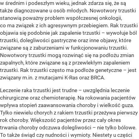
w średnim i podeszłym wieku, jednak zdarza się, że są
także diagnozowane u osób młodych. Nowotwory trzustki
stanowią poważny problem współczesnej onkologii,
co ma związek z ich agresywnym przebiegiem. Rak trzustki
objawia się podobnie jak zapalenie trzustki – wywołuje ból
trzustki, dolegliwości gastryczne oraz inne objawy, które
związane są z zaburzeniami w funkcjonowaniu trzustki.
Nowotwory trzustki mogą rozwinąć się na podłożu zmian
zapalnych, które związane są z przewlekłym zapaleniem
trzustki. Rak trzustki często ma podłoże genetyczne – jest
związany m.in. z mutacjami K-Ras oraz BRCA.
Leczenie raka trzustki jest trudne – uwzględnia leczenie
chirurgiczne oraz chemioterapię. Na rokowania pacjentów
wpływa stopień zaawansowania choroby i wielkość guza.
Tylko niewielu chorych z rakiem trzustki przeżywa pierwszy
rok choroby. Większość pacjentów przez cały okres
trwania choroby odczuwa dolegliwości – nie tylko bólowe.
To także świąd czy nudności i wymioty. Niestety u części