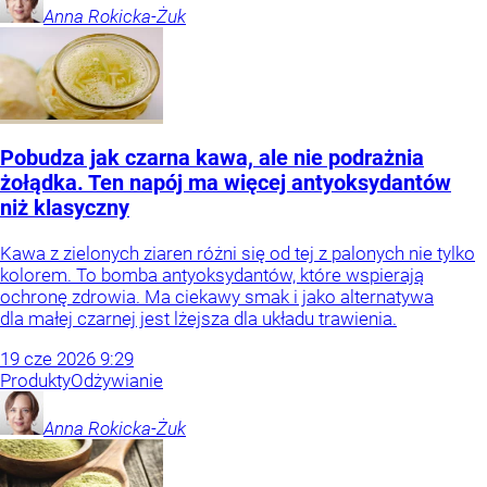
Anna
Rokicka-Żuk
Pobudza jak czarna kawa, ale nie podrażnia
żołądka. Ten napój ma więcej antyoksydantów
niż klasyczny
Kawa z zielonych ziaren różni się od tej z palonych nie tylko
kolorem. To bomba antyoksydantów, które wspierają
ochronę zdrowia. Ma ciekawy smak i jako alternatywa
dla małej czarnej jest lżejsza dla układu trawienia.
19
cze
2026
9:29
Produkty
Odżywianie
Anna
Rokicka-Żuk