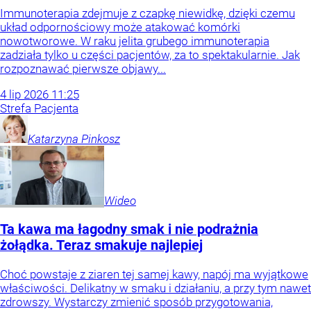
Immunoterapia zdejmuje z czapkę niewidkę, dzięki czemu
układ odpornościowy może atakować komórki
nowotworowe. W raku jelita grubego immunoterapia
zadziała tylko u części pacjentów, za to spektakularnie. Jak
rozpoznawać pierwsze objawy...
4
lip
2026
11:25
Strefa Pacjenta
Katarzyna
Pinkosz
Wideo
Ta kawa ma łagodny smak i nie podrażnia
żołądka. Teraz smakuje najlepiej
Choć powstaje z ziaren tej samej kawy, napój ma wyjątkowe
właściwości. Delikatny w smaku i działaniu, a przy tym nawet
zdrowszy. Wystarczy zmienić sposób przygotowania,