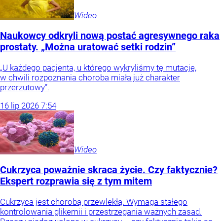
Wideo
Naukowcy odkryli nową postać agresywnego raka
prostaty. „Można uratować setki rodzin”
„U każdego pacjenta, u którego wykryliśmy tę mutację,
w chwili rozpoznania choroba miała już charakter
przerzutowy”.
16
lip
2026
7:54
Wideo
Cukrzyca poważnie skraca życie. Czy faktycznie?
Ekspert rozprawia się z tym mitem
Cukrzyca jest chorobą przewlekłą. Wymaga stałego
kontrolowania glikemii i przestrzegania ważnych zasad.