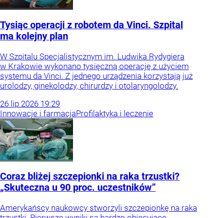
Tysiąc operacji z robotem da Vinci. Szpital
ma kolejny plan
W Szpitalu Specjalistycznym im. Ludwika Rydygiera
w Krakowie wykonano tysięczną operację z użyciem
systemu da Vinci. Z jednego urządzenia korzystają już
urolodzy, ginekolodzy, chirurdzy i otolaryngolodzy.
26
lip
2026
19:29
Innowacje i farmacja
Profilaktyka i leczenie
Coraz bliżej szczepionki na raka trzustki?
„Skuteczna u 90 proc. uczestników”
Amerykańscy naukowcy stworzyli szczepionkę na raka
trzustki. Pierwsze wyniki są bardzo obiecujące.