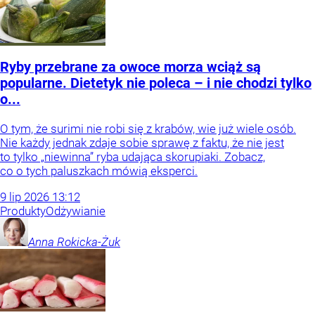
Ryby przebrane za owoce morza wciąż są
popularne. Dietetyk nie poleca – i nie chodzi tylko
o...
O tym, że surimi nie robi się z krabów, wie już wiele osób.
Nie każdy jednak zdaje sobie sprawę z faktu, że nie jest
to tylko „niewinna” ryba udająca skorupiaki. Zobacz,
co o tych paluszkach mówią eksperci.
9
lip
2026
13:12
Produkty
Odżywianie
Anna
Rokicka-Żuk