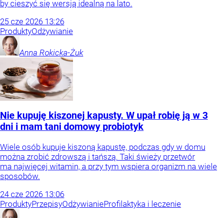
by cieszyć się wersją idealną na lato.
25
cze
2026
13:26
Produkty
Odżywianie
Anna
Rokicka-Żuk
Nie kupuję kiszonej kapusty. W upał robię ją w 3
dni i mam tani domowy probiotyk
Wiele osób kupuje kiszoną kapustę, podczas gdy w domu
można zrobić zdrowszą i tańszą. Taki świeży przetwór
ma najwięcej witamin, a przy tym wspiera organizm na wiele
sposobów.
24
cze
2026
13:06
Produkty
Przepisy
Odżywianie
Profilaktyka i leczenie