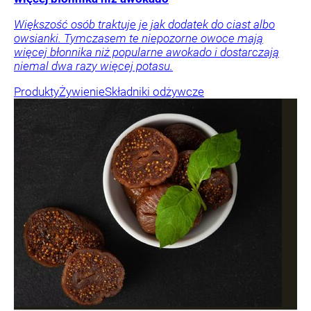
Większość osób traktuje je jak dodatek do ciast albo
owsianki. Tymczasem te niepozorne owoce mają
więcej błonnika niż popularne awokado i dostarczają
niemal dwa razy więcej potasu.
Produkty
Żywienie
Składniki odżywcze