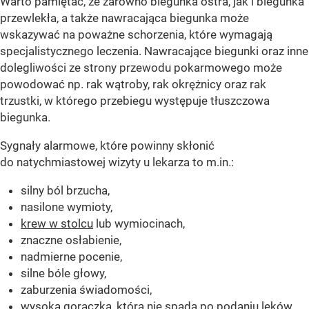
Warto pamiętać, że zarówno biegunka ostra, jak i biegunka
przewlekła, a także nawracająca biegunka może
wskazywać na poważne schorzenia, które wymagają
specjalistycznego leczenia. Nawracające biegunki oraz inne
dolegliwości ze strony przewodu pokarmowego może
powodować np. rak wątroby, rak okrężnicy oraz rak
trzustki, w którego przebiegu występuje tłuszczowa
biegunka.
Sygnały alarmowe, które powinny skłonić
do natychmiastowej wizyty u lekarza to m.in.:
silny ból brzucha,
nasilone wymioty,
krew w stolcu
lub wymiocinach,
znaczne osłabienie,
nadmierne pocenie,
silne bóle głowy,
zaburzenia świadomości,
wysoka gorączka, która nie spada po podaniu leków