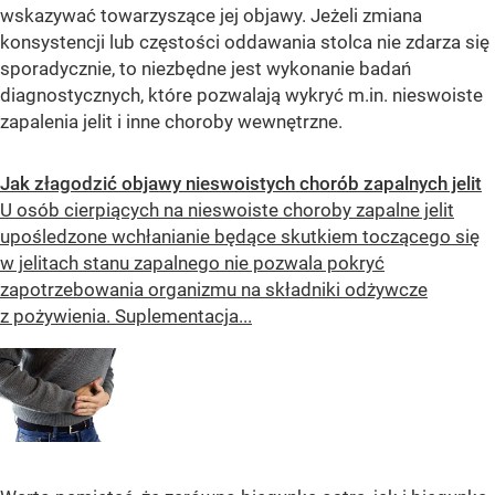
wskazywać towarzyszące jej objawy. Jeżeli zmiana
konsystencji lub częstości oddawania stolca nie zdarza się
sporadycznie, to niezbędne jest wykonanie badań
diagnostycznych, które pozwalają wykryć m.in. nieswoiste
zapalenia jelit i inne choroby wewnętrzne.
Jak złagodzić objawy nieswoistych chorób zapalnych jelit
U osób cierpiących na nieswoiste choroby zapalne jelit
upośledzone wchłanianie będące skutkiem toczącego się
w jelitach stanu zapalnego nie pozwala pokryć
zapotrzebowania organizmu na składniki odżywcze
z pożywienia. Suplementacja...