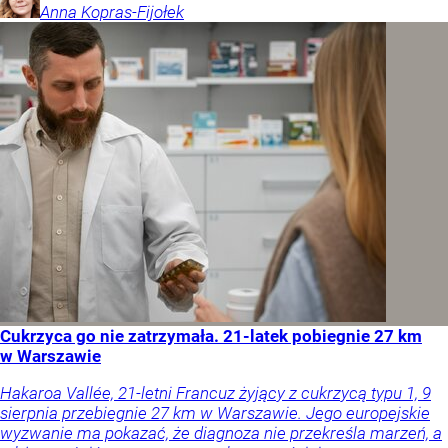
Anna
Kopras-Fijołek
Cukrzyca go nie zatrzymała. 21-latek pobiegnie 27 km
w Warszawie
Hakaroa Vallée, 21-letni Francuz żyjący z cukrzycą typu 1, 9
sierpnia przebiegnie 27 km w Warszawie. Jego europejskie
wyzwanie ma pokazać, że diagnoza nie przekreśla marzeń, a