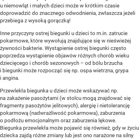
u niemowląt i małych dzieci może w krótkim czasie
doprowadzić do znacznego odwodnienia, zwłaszcza jeżeli
przebiega z wysoką gorączką!
Inne przyczyny ostrej biegunki u dzieci to m.in. zatrucie
pokarmowe, które wywołują znajdujące się w nieświeżej
żywności bakterie. Wystąpienie ostrej biegunki często
poprzedza wystąpienie objawów różnych chorób wieku
dziecięcego i chorób sezonowych – od bólu brzucha
i biegunki może rozpocząć się np. ospa wietrzna, grypa
i angina.
Przewlekła biegunka u dzieci może wskazywać np.
na zakażenie pasożytami (w stolcu mogą znajdować się
fragmenty pasożytów jelitowych), alergię i nietolerancję
pokarmową (nadwrażliwość pokarmowa), zaburzenia
o podłożu emocjonalnym oraz zaburzenia lękowe.
Biegunka przewlekła może pojawić się również, gdy w życiu
dziecka zajdą różne zmiany lub jest ono narażone na silny