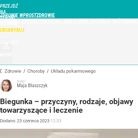
PRZEJDŹ
NA
ZDROWIE WPROST
STRONĘ
CHOROBY
DZIECKO
PROFILAKTYKA
STREFA PACJENTA
ODŻYWIANIE
GŁÓWNĄ
WPROST.PL
UBSKRYBUJ
ZALOGUJ
MENU
Zdrowie
/
Choroby
/
układu pokarmowego
Autor:
Maja Błaszczyk
Biegunka – przyczyny, rodzaje, objawy
towarzyszące i leczenie
Dodano:
23
czerwca
2023
12:33