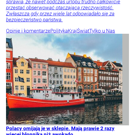
sprawia, że nawet podczas urlopu trudno całkowicie
przestać obserwować otaczającą rzeczywistość.
Zwłaszcza gdy przez wiele lat odpowiadało się za
bezpieczeństwo państwa.
Opinie i komentarze
Polityka
Kraj
Świat
Tylko u Nas
Polacy omijają je w sklepie. Mają prawie 2 razy
więcej błonnika niż awokado