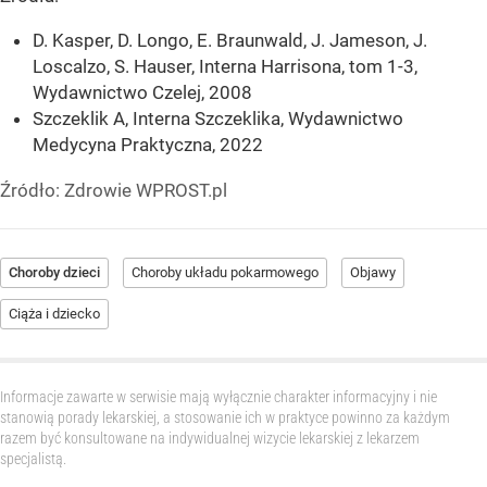
D. Kasper, D. Longo, E. Braunwald, J. Jameson, J.
Loscalzo, S. Hauser, Interna Harrisona, tom 1-3,
Wydawnictwo Czelej, 2008
Szczeklik A, Interna Szczeklika, Wydawnictwo
Medycyna Praktyczna, 2022
Źródło:
Zdrowie WPROST.pl
Choroby dzieci
Choroby układu pokarmowego
Objawy
Ciąża i dziecko
Informacje zawarte w serwisie mają wyłącznie charakter informacyjny i nie
stanowią porady lekarskiej, a stosowanie ich w praktyce powinno za każdym
razem być konsultowane na indywidualnej wizycie lekarskiej z lekarzem
specjalistą.