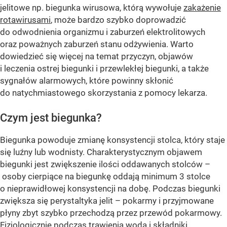
jelitowe np. biegunka wirusowa, którą wywołuje
zakażenie
rotawirusami
, może bardzo szybko doprowadzić
do odwodnienia organizmu i zaburzeń elektrolitowych
oraz poważnych zaburzeń stanu odżywienia. Warto
dowiedzieć się więcej na temat przyczyn, objawów
i leczenia ostrej biegunki i przewlekłej biegunki, a także
sygnałów alarmowych, które powinny skłonić
do natychmiastowego skorzystania z pomocy lekarza.
Czym jest biegunka?
Biegunka powoduje zmianę konsystencji stolca, który staje
się luźny lub wodnisty. Charakterystycznym objawem
biegunki jest zwiększenie ilości oddawanych stolców –
osoby cierpiące na biegunkę oddają minimum 3 stolce
o nieprawidłowej konsystencji na dobę. Podczas biegunki
zwiększa się perystaltyka jelit – pokarmy i przyjmowane
płyny zbyt szybko przechodzą przez przewód pokarmowy.
Fizjologicznie podczas trawienia woda i składniki