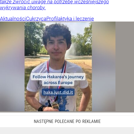
także zwrócić uwagę na potrzebę wcześniejszego
wykrywania choroby.
Aktualności
Cukrzyca
Profilaktyka i leczenie