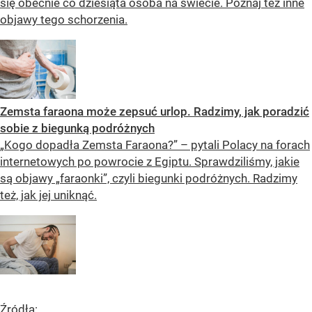
się obecnie co dziesiąta osoba na świecie. Poznaj też inne
objawy tego schorzenia.
Zemsta faraona może zepsuć urlop. Radzimy, jak poradzić
sobie z biegunką podróżnych
„Kogo dopadła Zemsta Faraona?” – pytali Polacy na forach
internetowych po powrocie z Egiptu. Sprawdziliśmy, jakie
są objawy „faraonki”, czyli biegunki podróżnych. Radzimy
też, jak jej uniknąć.
Źródła: