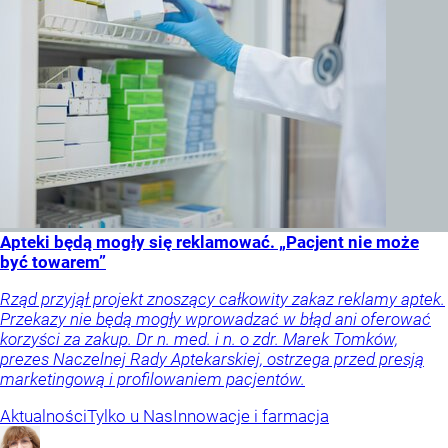
Apteki będą mogły się reklamować. „Pacjent nie może
być towarem”
Rząd przyjął projekt znoszący całkowity zakaz reklamy aptek.
Przekazy nie będą mogły wprowadzać w błąd ani oferować
korzyści za zakup. Dr n. med. i n. o zdr. Marek Tomków,
prezes Naczelnej Rady Aptekarskiej, ostrzega przed presją
marketingową i profilowaniem pacjentów.
Aktualności
Tylko u Nas
Innowacje i farmacja