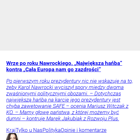
Wrze po roku Nawrockiego. „Największa hańba”
kontra „Cała Europa nam go zazdrości”
Po pierwszym roku prezydentury nic nie wskazuje na to,
żeby Karol Nawrocki wyciszył spory między dwoma
zwaśnionymi politycznymi obozami. – Dotychczas
największą hańbą na karcie jego prezydentury jest
chyba zawetowanie SAFE – ocenia Mariusz Witczak z
KO. – Mamy głowę państwa, z której możemy być
dumni – kontruje Marek Jakubiak z Rozwoju Plus.
Kraj
Tylko u Nas
Polityka
Opinie i komentarze