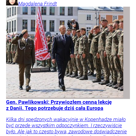
Magdalena
Frindt
Gen. Pawlikowski: Przywiozłem cenną lekcję
z Danii. Tego potrzebuje dziś cała Europa
Kilka dni spędzonych wakacyjnie w Kopenhadze miało
być przede wszystkim odpoczynkiem. I rzeczywiście
było. Ale jak to często bywa, zawodowe doświadczenie