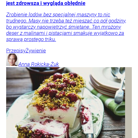
jest zdrowsza i wygląda obłędnie
Zrobienie lodów bez specjalnej maszyny to nic
trudnego. Masy nie trzeba też mieszać co pół godziny,
bo wystarczy napowietrzyć śmietanę. Ten mrożony
deser z malinami i pistacjami smakuje wyjątkowo za
sprawą prostego triku.
Przepisy
Żywienie
Anna
Rokicka-Żuk