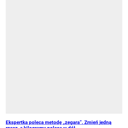
Ekspertka poleca metodę „zegara”. Zmień jedną
rzecz, a kilogramy polecą w dół