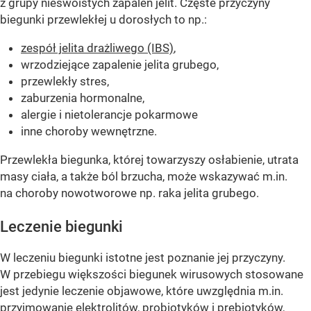
z grupy nieswoistych zapaleń jelit. Częste przyczyny
biegunki przewlekłej u dorosłych to np.:
zespół jelita drażliwego (IBS)
,
wrzodziejące zapalenie jelita grubego,
przewlekły stres,
zaburzenia hormonalne,
alergie i nietolerancje pokarmowe
inne choroby wewnętrzne.
Przewlekła biegunka, której towarzyszy osłabienie, utrata
masy ciała, a także ból brzucha, może wskazywać m.in.
na choroby nowotworowe np. raka jelita grubego.
Leczenie biegunki
W leczeniu biegunki istotne jest poznanie jej przyczyny.
W przebiegu większości biegunek wirusowych stosowane
jest jedynie leczenie objawowe, które uwzględnia m.in.
przyjmowanie elektrolitów, probiotyków i prebiotyków,