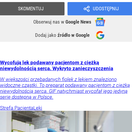
SKOMENTUJ
UDOSTĘPNIJ
Obserwuj nas
w
Google News
Dodaj jako
źródło w Google
Wycofują lek podawany pacjentom z ciężką
niewydolnością serca. Wykryto zanieczyszczenia
W większości przebadanych fiolek z lekiem znaleziono
widoczne cząstki. To preparat podawany pacjentom z ciężką
niewydolnością serca. GIF natychmiast wycofał jego jedyną
serię dostępną w Polsce.
Strefa Pacjenta
Leki