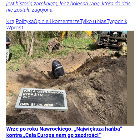
jest historią zamkniętą, lecz bolesną raną, która do dziś
nie została zagojona.
Kraj
Polityka
Opinie i komentarze
Tylko u Nas
Tygodnik
Wprost
Wrze po roku Nawrockiego. „Największa hańba”
kontra „Cała Europa nam go zazdrości”