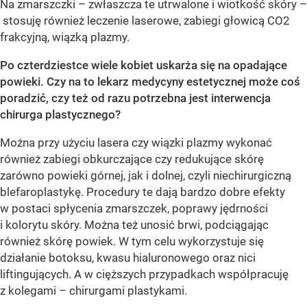
Na zmarszczki – zwłaszcza te utrwalone i wiotkość skóry –
stosuję również leczenie laserowe, zabiegi głowicą CO2
frakcyjną, wiązką plazmy.
Po czterdziestce wiele kobiet uskarża się na opadające
powieki. Czy na to lekarz medycyny estetycznej może coś
poradzić, czy też od razu potrzebna jest interwencja
chirurga plastycznego?
Można przy użyciu lasera czy wiązki plazmy wykonać
również zabiegi obkurczające czy redukujące skórę
zarówno powieki górnej, jak i dolnej, czyli niechirurgiczną
blefaroplastykę. Procedury te dają bardzo dobre efekty
w postaci spłycenia zmarszczek, poprawy jędrności
i kolorytu skóry. Można też unosić brwi, podciągając
również skórę powiek. W tym celu wykorzystuje się
działanie botoksu, kwasu hialuronowego oraz nici
liftingujących. A w cięższych przypadkach współpracuję
z kolegami – chirurgami plastykami.