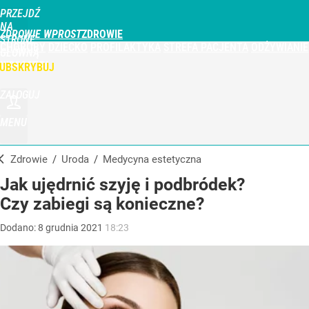
PRZEJDŹ
NA
ZDROWIE WPROST
STRONĘ
CHOROBY
DZIECKO
PROFILAKTYKA
STREFA PACJENTA
ODŻYWIANIE
GŁÓWNĄ
WPROST.PL
UBSKRYBUJ
ZALOGUJ
MENU
Zdrowie
/
Uroda
/
Medycyna estetyczna
Jak ujędrnić szyję i podbródek?
Czy zabiegi są konieczne?
Dodano:
8
grudnia
2021
18:23