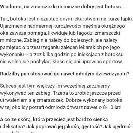
Wiadomo, na zmarszczki mimiczne dobry jest botoks...
Tak, botoks jest niezastąpionym lekarstwem na kurze łapki.
Ujarzmienie nadmiernej kurczliwości mięśnia okrężnego
oka zawsze pomaga, likwiduje lub łagodzi zmarszczki
mimiczne. Zabieg nie należy do bolesnych, ale należy
pamiętać o przestrzeganiu zaleceń lekarskich po jego
wykonaniu – przez kilka godzin po iniekcjach z botoksu
nie wolno się pochylać, kłaść się ani uprawiać sportów.
Radziłby pan stosować go nawet młodym dziewczynom?
Sukces jest tym większy, im wcześniej zaczniemy
wykonywać ten zabieg. Trzeba to zrobić jeszcze przed
utrwaleniem się zmarszczek. Dobrze wykonany botoks
w tej okolicy potrafi odmłodzić twarz nawet o 8-10 lat!
A co ze skórą, która przecież jest bardzo cienka
i delikatna? Jak poprawić jej jakość, gęstość? Jak ujędrnić