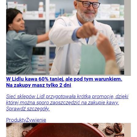
W Lidlu kawa 60% taniej, ale pod tym warunkiem.
Na zakupy masz tylko 2 dni
Sieć sklepów Lidl przygotowała krótką promocję, dzięki
której można sporo zaoszczędzić na zakupie kawy.
Sprawdź szczegóły.
Produkty
Żywienie