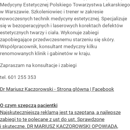
Medycyny Estetycznej Polskiego Towarzystwa Lekarskiego
w Warszawie. Szkoleniowiec i trener w zakresie
nowoczesnych technik medycyny estetycznej. Specjalizuje
się w bezoperacyjnych i laserowych korektach defektów
estetycznych twarzy i ciała. Wykonuje zabiegi
zapobiegające przedwczesnemu starzeniu się skóry.
Współpracownik, konsultant medyczny kilku
renomowanych klinik i gabinetów w kraju.
Zapraszam na konsultacje i zabiegi
tel. 601 255 353
Dr Mariusz Kaczorowski - Strona główna | Facebook
O czym szepczą pacjentki
Najskuteczniejszą reklamą jest ta szeptana, a najlepsze
zabiegi to te polecane z ust do ust. Sprawdzone
i skuteczne. DR MARIUSZ KACZOROWSKI OPOWIADA,