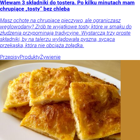
Wlewam 3 składniki do tostera. Po kilku minutach mam
chrupiące „tosty” bez chleba
Masz ochotę na chrupiące pieczywo, ale ograniczasz
węglowodany? Zrób te wyjątkowe tosty, które w smaku do
złudzenia przypominają tradycyjne. Wystarczą trzy proste
składniki, by na talerzu wylądowała pyszna, sycąca
przekąska, która nie obciąża żołądka.
Przepisy
Produkty
Żywienie