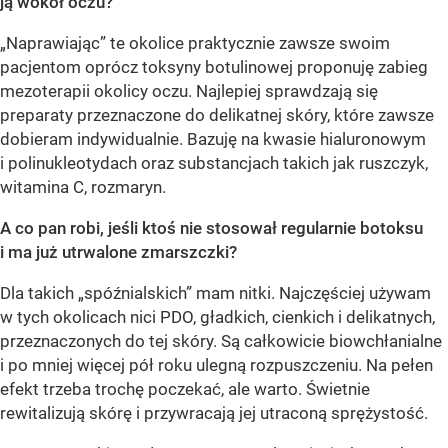
ją wokół oczu?
„Naprawiając” te okolice praktycznie zawsze swoim
pacjentom oprócz toksyny botulinowej proponuję zabieg
mezoterapii okolicy oczu. Najlepiej sprawdzają się
preparaty przeznaczone do delikatnej skóry, które zawsze
dobieram indywidualnie. Bazuję na kwasie hialuronowym
i polinukleotydach oraz substancjach takich jak ruszczyk,
witamina C, rozmaryn.
A co pan robi, jeśli ktoś nie stosował regularnie botoksu
i ma już utrwalone zmarszczki?
Dla takich „spóźnialskich” mam nitki. Najczęściej używam
w tych okolicach nici PDO, gładkich, cienkich i delikatnych,
przeznaczonych do tej skóry. Są całkowicie biowchłanialne
i po mniej więcej pół roku ulegną rozpuszczeniu. Na pełen
efekt trzeba trochę poczekać, ale warto. Świetnie
rewitalizują skórę i przywracają jej utraconą sprężystość.