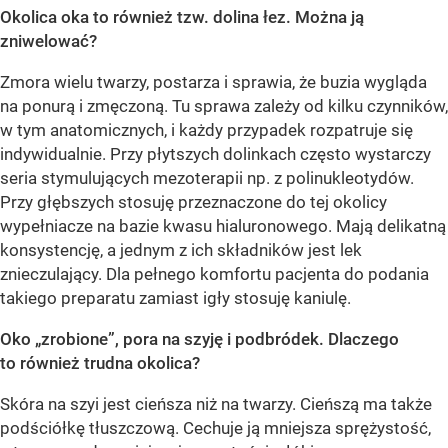
Okolica oka to również tzw. dolina łez. Można ją
zniwelować?
Zmora wielu twarzy, postarza i sprawia, że buzia wygląda
na ponurą i zmęczoną. Tu sprawa zależy od kilku czynników,
w tym anatomicznych, i każdy przypadek rozpatruje się
indywidualnie. Przy płytszych dolinkach często wystarczy
seria stymulujących mezoterapii np. z polinukleotydów.
Przy głębszych stosuję przeznaczone do tej okolicy
wypełniacze na bazie kwasu hialuronowego. Mają delikatną
konsystencję, a jednym z ich składników jest lek
znieczulający. Dla pełnego komfortu pacjenta do podania
takiego preparatu zamiast igły stosuję kaniulę.
Oko „zrobione”, pora na szyję i podbródek. Dlaczego
to również trudna okolica?
Skóra na szyi jest cieńsza niż na twarzy. Cieńszą ma także
podściółkę tłuszczową. Cechuje ją mniejsza sprężystość,