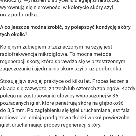
widoczny. Wyraźnemu spłyceniu ulegają zmarszczki,
wyrównują się nierówności w kolorycie skóry szyi
oraz podbródka.
A co jeszcze można zrobić, by polepszyć kondycję skóry
tych okolic?
Kolejnym zabiegiem przeznaczonym na szyję jest
radiofrekwencja mikroigłowa. To mocna metoda
regeneracji skóry, która sprawdza się w przestrzennym
zagęszczaniu i ujędrnianiu skóry szyi oraz podbródka.
Stosuję jąw swojej praktyce od kilku lat. Proces leczenia
składa się zazwyczaj z trzech lub czterech zabiegów. Każdy
polega na zastosowaniu głowicy wyposażonej w 36
pozłacanych igieł, które penetrują skórę na głębokość
do 3,5 mm. Po zagłębieniu się igieł uruchamiana jest fala
radiowa. Jej emisja podgrzewa tkanki wokół powierzchni
igieł, uruchamiając proces regeneracji skóry.