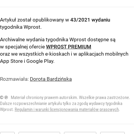
Artykuł został opublikowany w
43/2021 wydaniu
tygodnika Wprost
.
Archiwalne wydania tygodnika Wprost dostępne są
w specjalnej ofercie
WPROST PREMIUM
oraz we wszystkich e-kioskach i w aplikacjach mobilnych
App Store
i
Google Play
.
Rozmawiała:
Dorota Bardzińska
© ℗
Materiał chroniony prawem autorskim. Wszelkie prawa zastrzeżone.
Dalsze rozpowszechnianie artykułu tylko za zgodą wydawcy tygodnika
Wprost.
Regulamin i warunki licencjonowania materiałów prasowych
.