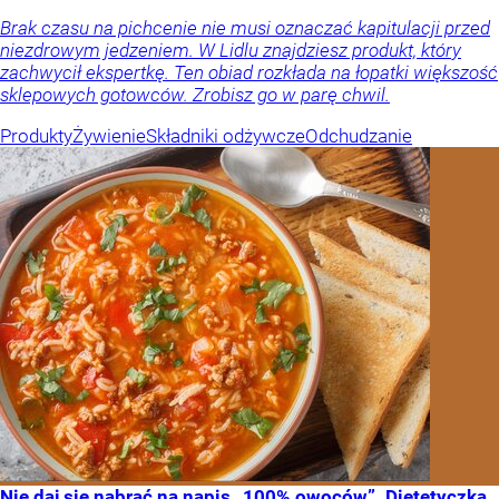
Brak czasu na pichcenie nie musi oznaczać kapitulacji przed
niezdrowym jedzeniem. W Lidlu znajdziesz produkt, który
zachwycił ekspertkę. Ten obiad rozkłada na łopatki większość
sklepowych gotowców. Zrobisz go w parę chwil.
Produkty
Żywienie
Składniki odżywcze
Odchudzanie
Nie daj się nabrać na napis „100% owoców”. Dietetyczka