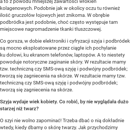
a to z powodu mniejszej zawartości włókien
kolagenowych. Podobnie jak w okolicy oczu tu również
ilość gruczołów łojowych jest znikoma. W obrębie
podbródka jest podobnie, choć często występuje tam
miejscowe nagromadzenie tkanki tłuszczowej.
Co gorsza, w dobie elektroniki i cyfryzacji szyja i podbródek
są mocno eksploatowane przez ciągłe ich pochylanie
ku dołowi, ku ekranom telefonów, laptopów. A to niestety
powoduje notoryczne zaginanie skóry. W rezultacie mamy
tzw. techniczną czy SMS-ową szyję i podwójny podbródek;
tworzą się zagniecenia na skórze. W rezultacie mamy tzw.
techniczną czy SMS-ową szyję i podwójny podbródek;
tworzą się zagniecenia na skórze.
Szyja wydaje wiek kobiety. Co robić, by nie wyglądała dużo
starzej niż twarz?
O szyi nie wolno zapominać! Trzeba dbać o nią dokładnie
wtedy, kiedy dbamy o skórę twarzy. Jak przychodzimy