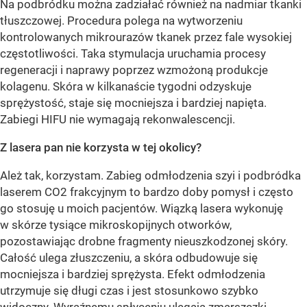
Na podbródku można zadziałać również na nadmiar tkanki
tłuszczowej. Procedura polega na wytworzeniu
kontrolowanych mikrourazów tkanek przez fale wysokiej
częstotliwości. Taka stymulacja uruchamia procesy
regeneracji i naprawy poprzez wzmożoną produkcje
kolagenu. Skóra w kilkanaście tygodni odzyskuje
sprężystość, staje się mocniejsza i bardziej napięta.
Zabiegi HIFU nie wymagają rekonwalescencji.
Z lasera pan nie korzysta w tej okolicy?
Ależ tak, korzystam. Zabieg odmłodzenia szyi i podbródka
laserem CO2 frakcyjnym to bardzo doby pomysł i często
go stosuję u moich pacjentów. Wiązką lasera wykonuję
w skórze tysiące mikroskopijnych otworków,
pozostawiając drobne fragmenty nieuszkodzonej skóry.
Całość ulega złuszczeniu, a skóra odbudowuje się
mocniejsza i bardziej sprężysta. Efekt odmłodzenia
utrzymuje się długi czas i jest stosunkowo szybko