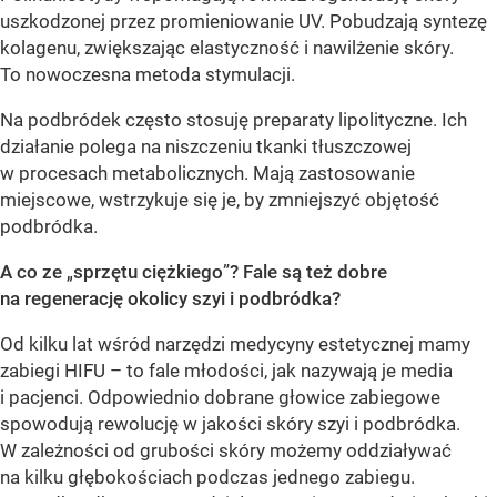
uszkodzonej przez promieniowanie UV. Pobudzają syntezę
kolagenu, zwiększając elastyczność i nawilżenie skóry.
To nowoczesna metoda stymulacji.
Na podbródek często stosuję preparaty lipolityczne. Ich
działanie polega na niszczeniu tkanki tłuszczowej
w procesach metabolicznych. Mają zastosowanie
miejscowe, wstrzykuje się je, by zmniejszyć objętość
podbródka.
A co ze
„
sprzętu ciężkiego
”
? Fale są też dobre
na regenerację okolicy szyi i podbródka?
Od kilku lat wśród narzędzi medycyny estetycznej mamy
zabiegi HIFU – to fale młodości, jak nazywają je media
i pacjenci. Odpowiednio dobrane głowice zabiegowe
spowodują rewolucję w jakości skóry szyi i podbródka.
W zależności od grubości skóry możemy oddziaływać
na kilku głębokościach podczas jednego zabiegu.