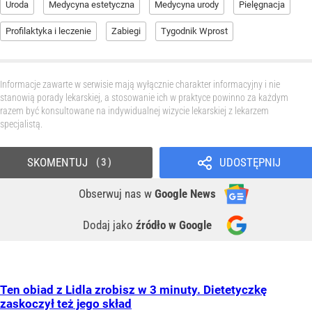
Uroda
Medycyna estetyczna
Medycyna urody
Pielęgnacja
Profilaktyka i leczenie
Zabiegi
Tygodnik Wprost
Informacje zawarte w serwisie mają wyłącznie charakter informacyjny i nie
stanowią porady lekarskiej, a stosowanie ich w praktyce powinno za każdym
razem być konsultowane na indywidualnej wizycie lekarskiej z lekarzem
specjalistą.
SKOMENTUJ
UDOSTĘPNIJ
3
Obserwuj nas
w
Google News
Dodaj jako
źródło w Google
Ten obiad z Lidla zrobisz w 3 minuty. Dietetyczkę
zaskoczył też jego skład