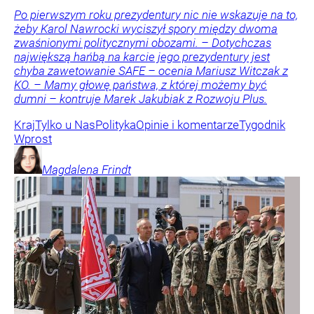
Po pierwszym roku prezydentury nic nie wskazuje na to,
żeby Karol Nawrocki wyciszył spory między dwoma
zwaśnionymi politycznymi obozami. – Dotychczas
największą hańbą na karcie jego prezydentury jest
chyba zawetowanie SAFE – ocenia Mariusz Witczak z
KO. – Mamy głowę państwa, z której możemy być
dumni – kontruje Marek Jakubiak z Rozwoju Plus.
Kraj
Tylko u Nas
Polityka
Opinie i komentarze
Tygodnik
Wprost
Magdalena
Frindt