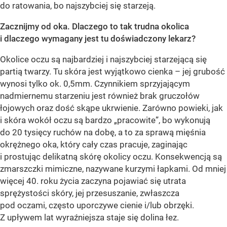
do ratowania, bo najszybciej się starzeją.
Zacznijmy od oka. Dlaczego to tak trudna okolica
i dlaczego wymagany jest tu doświadczony lekarz?
Okolice oczu są najbardziej i najszybciej starzejącą się
partią twarzy. Tu skóra jest wyjątkowo cienka – jej grubość
wynosi tylko ok. 0,5mm. Czynnikiem sprzyjającym
nadmiernemu starzeniu jest również brak gruczołów
łojowych oraz dość skąpe ukrwienie. Zarówno powieki, jak
i skóra wokół oczu są bardzo „pracowite”, bo wykonują
do 20 tysięcy ruchów na dobę, a to za sprawą mięśnia
okrężnego oka, który cały czas pracuje, zaginając
i prostując delikatną skórę okolicy oczu. Konsekwencją są
zmarszczki mimiczne, nazywane kurzymi łapkami. Od mniej
więcej 40. roku życia zaczyna pojawiać się utrata
sprężystości skóry, jej przesuszanie, zwłaszcza
pod oczami, często uporczywe cienie i/lub obrzęki.
Z upływem lat wyraźniejsza staje się dolina łez.