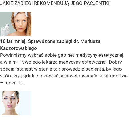
JAKIE ZABIEGI REKOMENDUJĄ JEGO PACJENTKI.
10 lat mniej. Sprawdzone zabiegi dr. Mariusza
Kaczorowskiego
Powinniśmy wybrać sobie gabinet medycyny estetycznej,
a w nim – swojego lekarza medycyny estetycznej. Dobry
specjalista jest w stanie tak prowadzić pacjenta, by jego
skóra wyglądała o dziesięć, a nawet dwanaście lat młodziej
– mówi dr...