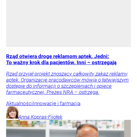
Rząd otwiera drogę reklamom aptek. Jedni:
To ważny krok dla pacjentów. Inni – ostrzegają
Rząd przyjął projekt znoszący całkowity zakaz reklamy
aptek. Organizacje pracodawców mówią o łatwiejszym
dostępie do informacji o szczepieniach i opiece
farmaceutycznej. Prezes NRA – ostrzega.
Aktualności
Innowacje i farmacja
Anna
Kopras-Fijołek