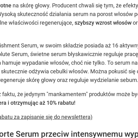
wotne
na skórę głowy. Producent chwali się tym, że efekty
e. Wysoką skuteczność działania serum na porost włosów p
ilne właściwości regenerujące,
szybszy wzrost włosów
or
rishment Serum, w swoim składzie posiada aż 16 aktywn
ute Serum, świetne serum błyskawicznie reguluje pracę
ch hamuje wypadanie włosów, choć nie tylko. To serum na
 skutecznie odżywia cebulki włosów. Można pokusić się o
egeneruje skórę głowy oraz reguluje wydzielanie sebum
 faktu, że jedynym "mankamentem" produktów może być 
era i otrzymując aż 10% rabatu!
abatu za zapisanie się do newslettera)
Forte Serum przeciw intensywnemu wy