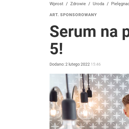
Wprost
/
Zdrowie
/
Uroda
/
Pielęgna
ART. SPONSOROWANY
Serum na p
5!
Dodano:
2
lutego
2022
15:46