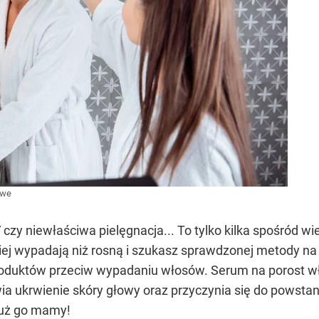
owe
czy niewłaściwa pielęgnacja... To tylko kilka spośród wi
ciej wypadają niż rosną i szukasz sprawdzonej metody na
oduktów przeciw wypadaniu włosów. Serum na porost wło
a ukrwienie skóry głowy oraz przyczynia się do powstani
już go mamy!