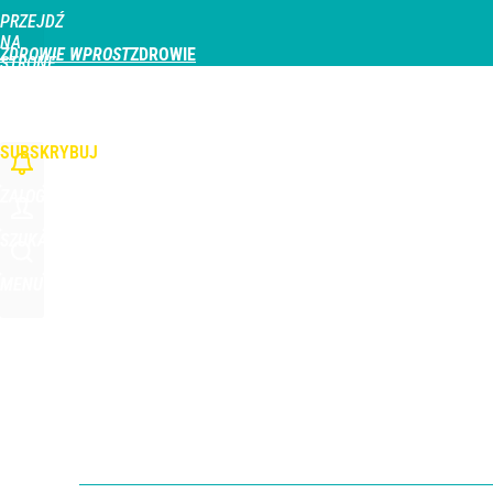
PRZEJDŹ
Udostępnij
3
Skomentuj
NA
ZDROWIE WPROST
STRONĘ
GŁÓWNĄ
CHOROBY
DZIECKO
PROFILAKTYKA
STREFA PACJENTA
ODŻYWIAN
WPROST.PL
SUBSKRYBUJ
ZALOGUJ
SZUKAJ
MENU