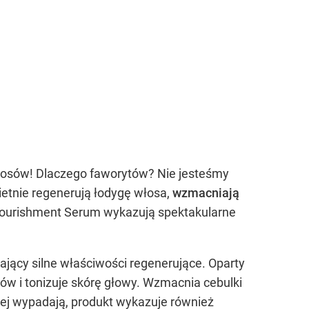
łosów! Dlaczego faworytów? Nie jesteśmy
ietnie regenerują łodygę włosa,
wzmacniają
 Nourishment Serum wykazują spektakularne
ający silne właściwości regenerujące. Oparty
sów i tonizuje skórę głowy. Wzmacnia cebulki
iej wypadają, produkt wykazuje również