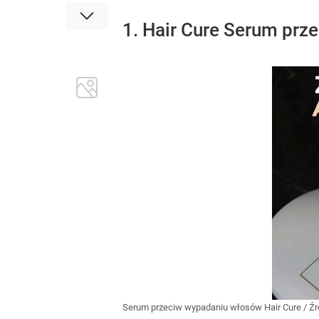
1. Hair Cure Serum pr
Serum przeciw wypadaniu włosów Hair Cure
/ Ź