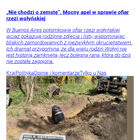
„Nie chodzi o zemstę”. Mocny apel w sprawie ofiar
rzezi wołyńskiej
W Buenos Aires potomkowie ofiar rzezi wołyńskiej
wciąż pokazują rodzinne zdjęcia i listy, wspominając
bliskich zamordowanych z niezwykłym okrucieństwem.
Ich dramat przypomina, że dla wielu rodzin Wołyń nie
jest historią zamkniętą, lecz bolesną raną, która do dziś
nie została zagojona.
Kraj
Polityka
Opinie i komentarze
Tylko u Nas