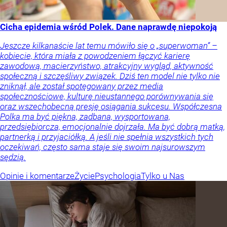
Cicha epidemia wśród Polek. Dane naprawdę niepokoją
Jeszcze kilkanaście lat temu mówiło się o „superwoman” –
kobiecie, która miała z powodzeniem łączyć karierę
zawodową, macierzyństwo, atrakcyjny wygląd, aktywność
społeczną i szczęśliwy związek. Dziś ten model nie tylko nie
zniknął, ale został spotęgowany przez media
społecznościowe, kulturę nieustannego porównywania się
oraz wszechobecną presję osiągania sukcesu. Współczesna
Polka ma być piękna, zadbana, wysportowana,
przedsiębiorcza, emocjonalnie dojrzała. Ma być dobrą matką,
partnerką i przyjaciółką. A jeśli nie spełnia wszystkich tych
oczekiwań, często sama staje się swoim najsurowszym
sędzią.
Opinie i komentarze
Życie
Psychologia
Tylko u Nas