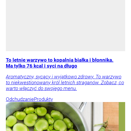
To letnie warzywo to kopalnia białka i błonnika.
Ma tylko 76 kcal i syci na długo
Aromatyczny, sycący i wyjątkowo zdrowy. To warzywo
to niekwestionowany król letnich straganów. Zobacz, co
warto włączyć do swojego menu.
Odchudzanie
Produkty