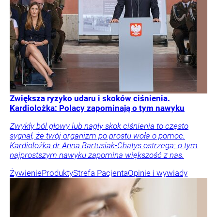
Zwiększa ryzyko udaru i skoków ciśnienia.
Kardiolożka: Polacy zapominają o tym nawyku
Zwykły ból głowy lub nagły skok ciśnienia to często
sygnał, że twój organizm po prostu woła o pomoc.
Kardiolożka dr Anna Bartusiak-Chatys ostrzega: o tym
najprostszym nawyku zapomina większość z nas.
Żywienie
Produkty
Strefa Pacjenta
Opinie i wywiady