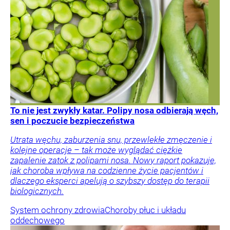
To nie jest zwykły katar. Polipy nosa odbierają węch,
sen i poczucie bezpieczeństwa
Utrata węchu, zaburzenia snu, przewlekłe zmęczenie i
kolejne operacje – tak może wyglądać ciężkie
zapalenie zatok z polipami nosa. Nowy raport pokazuje,
jak choroba wpływa na codzienne życie pacjentów i
dlaczego eksperci apelują o szybszy dostęp do terapii
biologicznych.
System ochrony zdrowia
Choroby płuc i układu
oddechowego