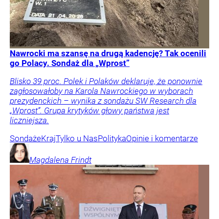
Nawrocki ma szansę na drugą kadencję? Tak ocenili
go Polacy. Sondaż dla „Wprost”
Blisko 39 proc. Polek i Polaków deklaruje, że ponownie
zagłosowałoby na Karola Nawrockiego w wyborach
prezydenckich – wynika z sondażu SW Research dla
„Wprost”. Grupa krytyków głowy państwa jest
liczniejsza.
Sondaże
Kraj
Tylko u Nas
Polityka
Opinie i komentarze
Magdalena
Frindt