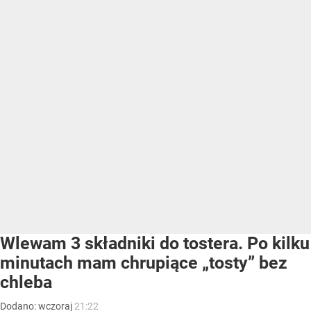
Wlewam 3 składniki do tostera. Po kilku
minutach mam chrupiące „tosty” bez
chleba
Dodano:
wczoraj
21:22