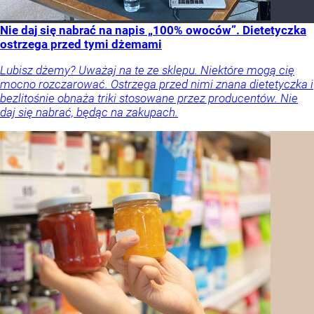
Nie daj się nabrać na napis „100% owoców”. Dietetyczka
ostrzega przed tymi dżemami
Lubisz dżemy? Uważaj na te ze sklepu. Niektóre mogą cię
mocno rozczarować. Ostrzega przed nimi znana dietetyczka i
bezlitośnie obnaża triki stosowane przez producentów. Nie
daj się nabrać, będąc na zakupach.