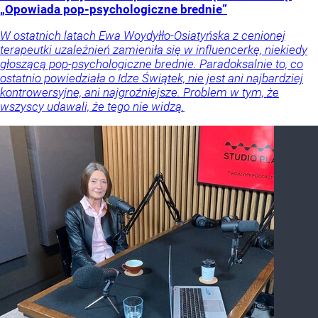
„Opowiada pop-psychologiczne brednie”
W ostatnich latach Ewa Woydyłło-Osiatyńska z cenionej
terapeutki uzależnień zamieniła się w influencerkę, niekiedy
głoszącą pop-psychologiczne brednie. Paradoksalnie to, co
ostatnio powiedziała o Idze Świątek, nie jest ani najbardziej
kontrowersyjne, ani najgroźniejsze. Problem w tym, że
wszyscy udawali, że tego nie widzą.