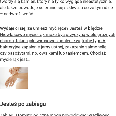
tworzy się kamień, który nie tylko wygląda nieestetycznie,
ale także powoduje ścieranie się szkliwa, a co za tym idzie
– nadwrażliwość.
Wydaje ci się, że umiesz myć ręce? Jesteś w błędzie
Niewłaściwe mycie rąk może być przyczyną wielu groźnych
chorób, takich jak: wirusowe zapalenie wątroby typu A,
bakteryjne zapalenie jamy ustnej, zakażenie salmonellą
czy pasożytami, np. owsikami lub tasiemcem. Chociaż
mycie rąk jest...
Jesteś po zabiegu
Zabiegi stomatologiczne mogą powodować wrażliwość