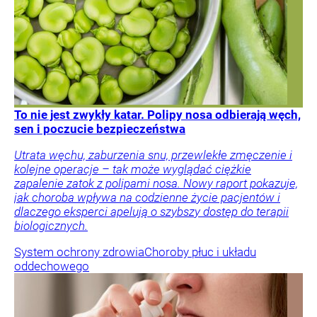
To nie jest zwykły katar. Polipy nosa odbierają węch,
sen i poczucie bezpieczeństwa
Utrata węchu, zaburzenia snu, przewlekłe zmęczenie i
kolejne operacje – tak może wyglądać ciężkie
zapalenie zatok z polipami nosa. Nowy raport pokazuje,
jak choroba wpływa na codzienne życie pacjentów i
dlaczego eksperci apelują o szybszy dostęp do terapii
biologicznych.
System ochrony zdrowia
Choroby płuc i układu
oddechowego