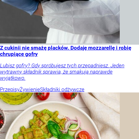
Z cukinii nie smażę placków. Dodaję mozzarellę i robię
chrupiące gofry
Lubisz gofry? Gdy spróbujesz tych przepadniesz. Jeden
wytrawny składnik sprawia, że smakują naprawdę
wyjątkowo.
Przepisy
Żywienie
Składniki odżywcze