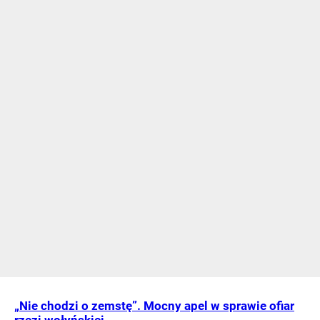
„Nie chodzi o zemstę”. Mocny apel w sprawie ofiar