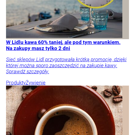
W Lidlu kawa 60% taniej, ale pod tym warunkiem.
Na zakupy masz tylko 2 dni
Sieć sklepów Lidl przygotowała krótką promocję, dzięki
której można sporo zaoszczędzić na zakupie kawy.
Sprawdź szczegóły.
Produkty
Żywienie