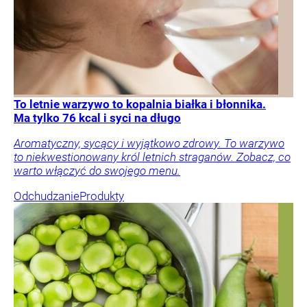
To letnie warzywo to kopalnia białka i błonnika.
Ma tylko 76 kcal i syci na długo
Aromatyczny, sycący i wyjątkowo zdrowy. To warzywo
to niekwestionowany król letnich straganów. Zobacz, co
warto włączyć do swojego menu.
Odchudzanie
Produkty