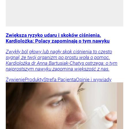
Zwiększa ryzyko udaru i skoków ciśnienia.
Kardiolożka: Polacy zapominają o tym nawyku
Zwykły ból głowy lub nagły skok ciśnienia to często
sygnał, że twój organizm po prostu woła o pomoc.
Kardiolożka dr Anna Bartusiak-Chatys ostrzega: o tym
najprostszym nawyku zapomina większość z nas.
Żywienie
Produkty
Strefa Pacjenta
Opinie i wywiady