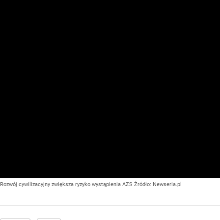
Rozwój cywilizacyjny zwiększa ryzyko wystąpienia AZS
Źródło:
Newseria.pl