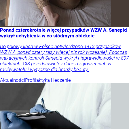
Ponad czterokrotnie więcej przypadków WZW A. Sanepid
wykrył uchybienia w co siódmym obiekcie
Do połowy lipca w Polsce potwierdzono 1413 przypadków
WZW A, ponad cztery razy więcej niż rok wcześniej. Podczas
wakacyjnych kontroli Sanepid wykrył nieprawidłowości w 807
obiektach. GIS przedstawił też dane o zgłoszeniach w
mObywatelu i wytyczne dla branży beauty.
Aktualności
Profilaktyka i leczenie