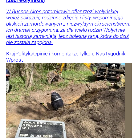
rzezi wołyńskiej
W Buenos Aires potomkowie ofiar rzezi wołyńskiej
wciąż pokazują rodzinne zdjęcia i listy, wspominając
bliskich zamordowanych z niezwykłym okrucieństwem.
Ich dramat przypomina, że dla wielu rodzin Wołyń nie
jest historią zamkniętą, lecz bolesną raną, która do dziś
nie została zagojona.
Kraj
Polityka
Opinie i komentarze
Tylko u Nas
Tygodnik
Wprost