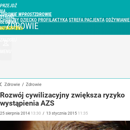
PRZEJDŹ
NA
ZDROWIE WPROST
STRONĘ
CHOROBY
DZIECKO
PROFILAKTYKA
STREFA PACJENTA
ODŻYWIANIE
GŁÓWNĄ
ZDROWIE
WPROST.PL
UBSKRYBUJ
ZALOGUJ
MENU
Zdrowie
/
Zdrowie
Rozwój cywilizacyjny zwiększa ryzyko
wystąpienia AZS
25
sierpnia
2014
13:30
/
13
stycznia
2015
11:35