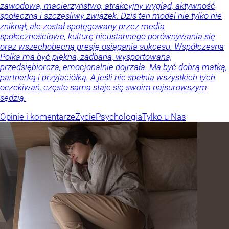
zawodową, macierzyństwo, atrakcyjny wygląd, aktywność
społeczną i szczęśliwy związek. Dziś ten model nie tylko nie
zniknął, ale został spotęgowany przez media
społecznościowe, kulturę nieustannego porównywania się
oraz wszechobecną presję osiągania sukcesu. Współczesna
Polka ma być piękna, zadbana, wysportowana,
przedsiębiorcza, emocjonalnie dojrzała. Ma być dobrą matką,
partnerką i przyjaciółką. A jeśli nie spełnia wszystkich tych
oczekiwań, często sama staje się swoim najsurowszym
sędzią.
Opinie i komentarze
Życie
Psychologia
Tylko u Nas