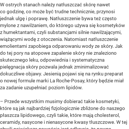
W ostrych stanach należy natłuszczać skórę nawet
co godzinę, co może być trudne technicznie, przynosi
jednak ulgę i poprawę. Natłuszczenie bywa też często
mylone z nawilżaniem, do którego używa się kosmetyków
z humektantami, czyli substancjami silnie nawilżającymi,
wiążącymi wodę z otoczenia. Natomiast natłuszczenie
emolientami zapobiega odparowaniu wody ze skóry. Jak
do tej pory na atopowe zapalenie skóry nie znaleziono
skutecznego leku, odpowiednia i systematyczna
pielęgnacja skóry pozwala jednak zminimalizować
dokuczliwe objawy. Jesienią pojawi się na rynku preparat
o nowej formule marki La Roche-Posay, który będzie miał
za zadanie uzupełniać poziom lipidów.
– Przede wszystkim musimy dobierać takie kosmetyki,
które są jak najbardziej fizjologicznie zbliżone do naszego
płaszcza lipidowego, czyli takie, które mają cholesterol,
ceramidy, nasycone i nienasycone kwasy tłuszczowe. W tej