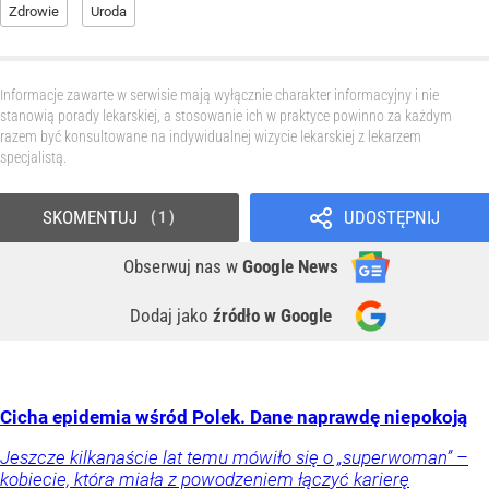
Zdrowie
Uroda
Informacje zawarte w serwisie mają wyłącznie charakter informacyjny i nie
stanowią porady lekarskiej, a stosowanie ich w praktyce powinno za każdym
razem być konsultowane na indywidualnej wizycie lekarskiej z lekarzem
specjalistą.
SKOMENTUJ
UDOSTĘPNIJ
1
Obserwuj nas
w
Google News
Dodaj jako
źródło w Google
Cicha epidemia wśród Polek. Dane naprawdę niepokoją
Jeszcze kilkanaście lat temu mówiło się o „superwoman” –
kobiecie, która miała z powodzeniem łączyć karierę