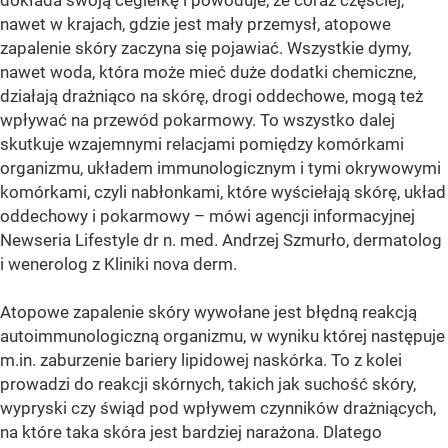
dokłada swoją cegiełkę i powoduje, że coraz częściej,
nawet w krajach, gdzie jest mały przemysł, atopowe
zapalenie skóry zaczyna się pojawiać. Wszystkie dymy,
nawet woda, która może mieć duże dodatki chemiczne,
działają drażniąco na skórę, drogi oddechowe, mogą też
wpływać na przewód pokarmowy. To wszystko dalej
skutkuje wzajemnymi relacjami pomiędzy komórkami
organizmu, układem immunologicznym i tymi okrywowymi
komórkami, czyli nabłonkami, które wyściełają skórę, układ
oddechowy i pokarmowy – mówi agencji informacyjnej
Newseria Lifestyle dr n. med. Andrzej Szmurło, dermatolog
i wenerolog z Kliniki nova derm.
Atopowe zapalenie skóry wywołane jest błędną reakcją
autoimmunologiczną organizmu, w wyniku której następuje
m.in. zaburzenie bariery lipidowej naskórka. To z kolei
prowadzi do reakcji skórnych, takich jak suchość skóry,
wypryski czy świąd pod wpływem czynników drażniących,
na które taka skóra jest bardziej narażona. Dlatego