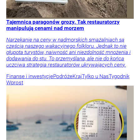
Tajemnica paragonów grozy. Tak restauratorzy
manipulują cenami nad morzem
Narzekanie na ceny w nadmorskich smażalniach są
częścią naszego wakacyjnego folkloru. Jednak to nie
głupota turystów, naiwność ani niezdolność mnożenia i
dodawania do stu. To przemyślana, ale nie do końca
uczciwa strategia restauratorów ukrywających ceny.
Finanse i inwestycje
Podróże
Kraj
Tylko u Nas
Tygodnik
Wprost