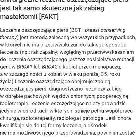
jest tak samo skuteczne jak zabieg
mastektomii [FAKT]
Leczenie oszczędzające pierś (BCT -
breast conserving
therapy
) jest metodą zalecaną we wszystkich przypadkach,
w których nie ma przeciwwskazań do takiego sposobu
leczenia (np.: rak zapalny; względnym przeciwwskazaniem
do leczenia oszczędzające­go jest też nosicielstwo mutacji
genów
BRCA1
lub
BRCA2
u ko­biet przed menopauzą,
a w szczególności u kobiet w wieku poniżej 35. roku
życia).Leczenie oszczędzające obejmuje: zabieg
oszczędzający pierś; diagnostyczno-leczniczy zabieg
w obrębie pachowych węzłów chłonnych; pooperacyjną
radioterapię.Leczenie oszczędzające należy prowadzić
jedynie w ośrod­kach, w których istnieje pełna współpraca
chirurga, radio­terapeuty, radiologa i patologa. Jeśli chora
kwalifikuje się do tej formy leczenia, a ośrodek
nie ma możliwości jego przeprowadzenia, powinien zostać