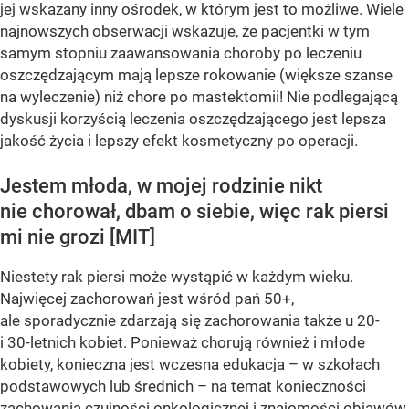
jej wskazany inny ośrodek, w którym jest to możliwe. Wiele
najnowszych obserwacji wskazuje, że pacjentki w tym
samym stopniu zaawansowania choroby po leczeniu
oszczędzającym mają lepsze rokowanie (większe szanse
na wyleczenie) niż chore po mastektomii! Nie podlegającą
dyskusji korzyścią leczenia oszczędzającego jest lepsza
jakość życia i lepszy efekt kosmetyczny po operacji.
Jestem młoda, w mojej rodzinie nikt
nie chorował, dbam o siebie, więc rak piersi
mi nie grozi [MIT]
Niestety rak piersi może wystąpić w każdym wieku.
Najwięcej zachorowań jest wśród pań 50+,
ale sporadycznie zdarzają się zachorowania także u 20-
i 30-letnich kobiet. Ponieważ chorują również i młode
kobiety, konieczna jest wczesna edukacja – w szkołach
podstawowych lub średnich – na temat konieczności
zachowania czujności onkologicznej i znajomości objawów