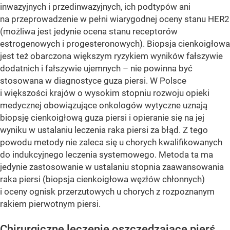
inwazyjnych i przedinwazyjnych, ich podtypów ani
na przeprowadzenie w pełni wiarygodnej oceny stanu HER2
(możliwa jest jedynie ocena stanu receptorów
estrogenowych i progesteronowych). Biopsja cienkoigłowa
jest też obarczona większym ryzykiem wyników fałszywie
dodatnich i fałszywie ujemnych – nie powinna być
stosowana w diagnostyce guza piersi. W Polsce
i większości krajów o wysokim stopniu rozwoju opieki
medycznej obowiązujące onkologów wytyczne uznają
biopsję cienkoigłową guza piersi i opieranie się na jej
wyniku w ustalaniu leczenia raka piersi za błąd. Z tego
powodu metody nie zaleca się u chorych kwalifikowanych
do indukcyjnego leczenia systemowego. Metoda ta ma
jedynie zastosowanie w ustalaniu stopnia zaawansowania
raka piersi (biopsja cienkoigłowa węzłów chłonnych)
i oceny ognisk przerzutowych u chorych z rozpoznanym
rakiem pierwotnym piersi.
Chirurgiczne leczenie oszczędzające pierś