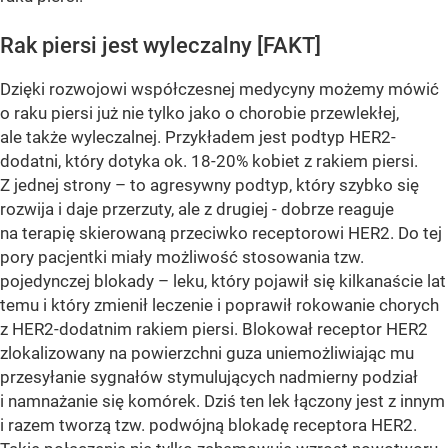
Rak piersi jest wyleczalny [FAKT]
Dzięki rozwojowi współczesnej medycyny możemy mówić
o raku piersi już nie tylko jako o chorobie przewlekłej,
ale także wyleczalnej. Przykładem jest podtyp HER2-
dodatni, który dotyka ok. 18-20% kobiet z rakiem piersi.
Z jednej strony – to agresywny podtyp, który szybko się
rozwija i daje przerzuty, ale z drugiej - dobrze reaguje
na terapię skierowaną przeciwko receptorowi HER2. Do tej
pory pacjentki miały możliwość stosowania tzw.
pojedynczej blokady – leku, który pojawił się kilkanaście lat
temu i który zmienił leczenie i poprawił rokowanie chorych
z HER2-dodatnim rakiem piersi. Blokował receptor HER2
zlokalizowany na powierzchni guza uniemożliwiając mu
przesyłanie sygnałów stymulujących nadmierny podział
i namnażanie się komórek. Dziś ten lek łączony jest z innym
i razem tworzą tzw. podwójną blokadę receptora HER2.