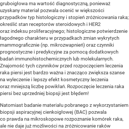
gruboigłowa ma wartość diagnostyczną, ponieważ
uzyskany materiał pozwala ocenić w większości
przypadków typ histologiczny i stopień zróżnicowania raka;
określić stan receptorów steroidowych i HER2
oraz indeksu proliferacyjnego; histologiczne potwierdzenie
łagodnego charakteru w przypadkach zmian wykrytych
mammograficznie (np. mikrozwapnień) oraz czynniki
prognostyczne i predykcyjne za pomocą dodatkowych
badań immunohistochemicznych lub molekularnych.
Znajomość tych czynników przed rozpoczęciem leczenia
raka piersi jest bardzo ważna i znacząco zwiększa szanse
na wyleczenie i lepszy efekt kosmetyczny leczenia
oraz mniejszą liczbę powikłań. Rozpoczęcie leczenia raka
piersi bez uprzedniej biopsji jest błędem!
Natomiast badanie materiału pobranego z wykorzystaniem
biopsji aspiracyjnej cienkoigłowej (BAC) po­zwala
co prawda na mikroskopowe rozpoznanie komórek raka,
ale nie daje już możliwości na zróżnicowanie raków