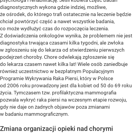
psychologa i rehabilitację. Jeśli kobieta część badań
diagnostycznych wykona gdzie indziej, możliwe,
że ośrodek, do którego trafi ostatecznie na leczenie będzie
chciał powtórzyć część a nawet wszystkie badania,
co może wydłużyć czas do rozpoczęcia leczenia.
Z doświadczenia onkologów wynika, że problemem nie jest
diagnostyka trwająca czasami kilka tygodni, ale zwłoka
w zgłoszeniu się do lekarza od stwierdzeniu pierwszych
podejrzeń choroby. Chore odwlekają zgłoszenie się
do lekarza czasem nawet kilka lat! Wiele osób zaniedbuje
również uczestnictwo w bezpłatnym Populacyjnym
Programie Wykrywania Raka Piersi, który w Polsce
od 2006 roku prowadzony jest dla kobiet od 50 do 69 roku
życia. Tymczasem tzw. profilaktyczna mammografia
pozwala wykryć raka piersi na wczesnym etapie rozwoju,
gdy nie daje on żadnych objawów poza zmianami
w badaniu mammograficznym.
Zmiana organizacji opieki nad chorymi