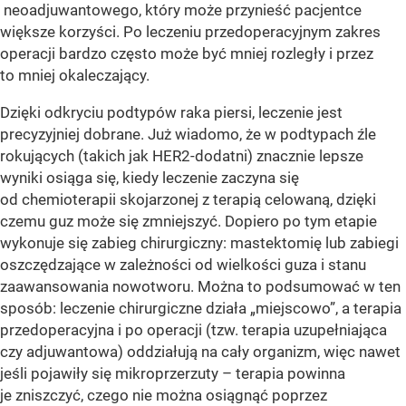
neoadjuwantowego, który może przynieść pacjentce
większe korzyści. Po leczeniu przedoperacyjnym zakres
operacji bardzo często może być mniej rozległy i przez
to mniej okaleczający.
Dzięki odkryciu podtypów raka piersi, leczenie jest
precyzyjniej dobrane. Już wiadomo, że w podtypach źle
rokujących (takich jak HER2-dodatni) znacznie lepsze
wyniki osiąga się, kiedy leczenie zaczyna się
od chemioterapii skojarzonej z terapią celowaną, dzięki
czemu guz może się zmniejszyć. Dopiero po tym etapie
wykonuje się zabieg chirurgiczny: mastektomię lub zabiegi
oszczędzające w zależności od wielkości guza i stanu
zaawansowania nowotworu. Można to podsumować w ten
sposób: leczenie chirurgiczne działa „miejscowo”, a terapia
przedoperacyjna i po operacji (tzw. terapia uzupełniająca
czy adjuwantowa) oddziałują na cały organizm, więc nawet
jeśli pojawiły się mikroprzerzuty – terapia powinna
je zniszczyć, czego nie można osiągnąć poprzez