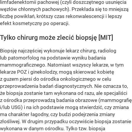
limfadenektomii pachowej (czyli doszczętnego usunięcia
węzłów chłonnych pachowych). Przekłada się to mniejszą
liczbę powikłań, krótszy czas rekonwalescencji i lepszy
efekt kosmetyczny po operacji.
Tylko chirurg może zlecić biopsję [MIT]
Biopsję najczęściej wykonuje lekarz chirurg, radiolog
lub patomorfolog na podstawie wyniku badania
mammograficznego. Natomiast wszyscy lekarze, w tym
lekarze POZ i ginekolodzy, mogą skierować kobietę
z guzem piersi do ośrodka onkologicznego w celu
przeprowadzenia badań diagnostycznych. Nie oznacza to,
że biopsja zostanie tam wykonana od razu, ale specjaliści
z ośrodka przeprowadzą badania obrazowe (mammografię
i/lub USG) i na ich podstawie mogą stwierdzić, czy zmiana
ma charakter łagodny, czy budzi podejrzenia zmiany
złośliwej. W drugim przypadku oczywiście biopsja zostanie
wykonana w danym ośrodku. Tylko tzw. biopsja