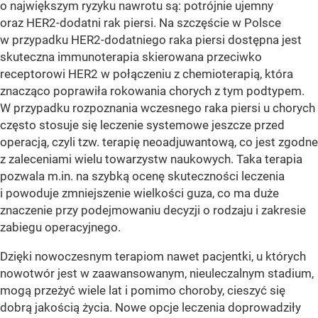
o największym ryzyku nawrotu są: potrójnie ujemny
oraz HER2-dodatni rak piersi. Na szczęście w Polsce
w przypadku HER2-dodatniego raka piersi dostępna jest
skuteczna immunoterapia skierowana przeciwko
receptorowi HER2 w połączeniu z chemioterapią, która
znacząco poprawiła rokowania chorych z tym podtypem.
W przypadku rozpoznania wczesnego raka piersi u chorych
często stosuje się leczenie systemowe jeszcze przed
operacją, czyli tzw. terapię neoadjuwantową, co jest zgodne
z zaleceniami wielu towarzystw naukowych. Taka terapia
pozwala m.in. na szybką ocenę skuteczności leczenia
i powoduje zmniejszenie wielkości guza, co ma duże
znaczenie przy podejmowaniu decyzji o rodzaju i zakresie
zabiegu operacyjnego.
Dzięki nowoczesnym terapiom nawet pacjentki, u których
nowotwór jest w zaawansowanym, nieuleczalnym stadium,
mogą przeżyć wiele lat i pomimo choroby, cieszyć się
dobrą jakością życia. Nowe opcje leczenia doprowadziły