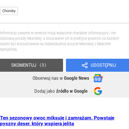
Choroby
Informacje zawarte w serwisie mają wyłącznie charakter informacyjny i nie
stanowią porady lekarskiej, a stosowanie ich w praktyce powinno za każdym
razem być konsultowane na indywidualnej wizycie lekarskiej z lekarzem
specjalistą.
SKOMENTUJ
UDOSTĘPNIJ
3
Obserwuj nas
w
Google News
Dodaj jako
źródło w Google
Ten sezonowy owoc miksuję i zamrażam. Powstaje
pyszny deser, który wspiera jelita