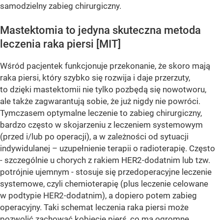
samodzielny zabieg chirurgiczny.
Mastektomia to jedyna skuteczna metoda
leczenia raka piersi [MIT]
Wśród pacjentek funkcjonuje przekonanie, że skoro mają
raka piersi, który szybko się rozwija i daje przerzuty,
to dzięki mastektomii nie tylko pozbędą się nowotworu,
ale także zagwarantują sobie, że już nigdy nie powróci.
Tymczasem optymalne leczenie to zabieg chirurgiczny,
bardzo często w skojarzeniu z leczeniem systemowym
(przed i/lub po operacji), a w zależności od sytuacji
indywidulanej – uzupełnienie terapii o radioterapię. Często
- szczególnie u chorych z rakiem HER2-dodatnim lub tzw.
potrójnie ujemnym - stosuje się przedoperacyjne leczenie
systemowe, czyli chemioterapię (plus leczenie celowane
w podtypie HER2-dodatnim), a dopiero potem zabieg
operacyjny. Taki schemat leczenia raka piersi może
pozwolić zachować kobiecie pierś, co ma ogromne