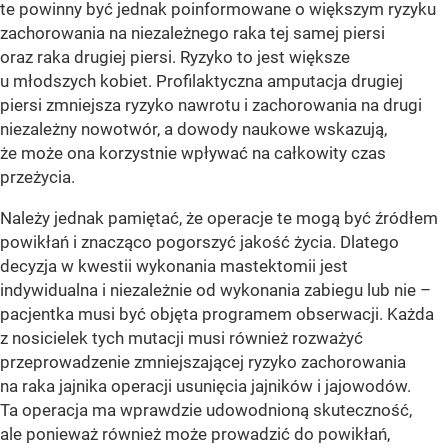
te powinny być jednak poinformowane o większym ryzyku
zachorowania na nie­zależnego raka tej samej piersi
oraz raka drugiej piersi. Ryzyko to jest większe
u młodszych kobiet. Profilaktyczna amputacja drugiej
piersi zmniejsza ryzyko nawrotu i zacho­rowania na drugi
niezależny nowotwór, a dowody naukowe wskazują,
że może ona korzystnie wpływać na całkowity czas
przeżycia.
Należy jednak pamiętać, że operacje te mogą być źródłem
powikłań i znacząco pogorszyć jakość życia. Dlatego
decyzja w kwestii wykonania mastektomii jest
indywidualna i niezależnie od wykonania zabiegu lub nie –
pacjentka musi być objęta programem obserwacji. Każda
z nosicielek tych mutacji musi również rozważyć
przeprowadzenie zmniejszającej ryzyko zachorowania
na raka jajnika operacji usunięcia jajników i jajowodów.
Ta operacja ma wprawdzie udowodnioną skuteczność,
ale ponieważ również może prowadzić do powikłań,