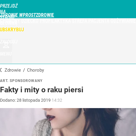
PRZEJDŹ
NA
ZDROWIE WPROST
STRONĘ
CHOROBY
DZIECKO
PROFILAKTYKA
STREFA PACJENTA
ODŻYWIANIE
GŁÓWNĄ
WPROST.PL
UBSKRYBUJ
ZALOGUJ
MENU
Zdrowie
/
Choroby
ART. SPONSOROWANY
Fakty i mity o raku piersi
Dodano:
28
listopada
2019
14:32