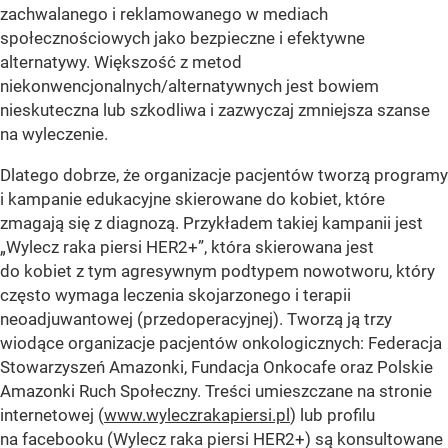
zachwalanego i reklamowanego w mediach
społecznościowych jako bezpieczne i efektywne
alternatywy. Większość z metod
niekonwencjonalnych/alternatywnych jest bowiem
nieskuteczna lub szkodliwa i zazwyczaj zmniejsza szanse
na wyleczenie.
Dlatego dobrze, że organizacje pacjentów tworzą programy
i kampanie edukacyjne skierowane do kobiet, które
zmagają się z diagnozą. Przykładem takiej kampanii jest
„Wylecz raka piersi HER2+”, która skierowana jest
do kobiet z tym agresywnym podtypem nowotworu, który
często wymaga leczenia skojarzonego i terapii
neoadjuwantowej (przedoperacyjnej). Tworzą ją trzy
wiodące organizacje pacjentów onkologicznych: Federacja
Stowarzyszeń Amazonki, Fundacja Onkocafe oraz Polskie
Amazonki Ruch Społeczny. Treści umieszczane na stronie
internetowej (
www.wyleczrakapiersi.pl
) lub profilu
na facebooku (Wylecz raka piersi HER2+) są konsultowane