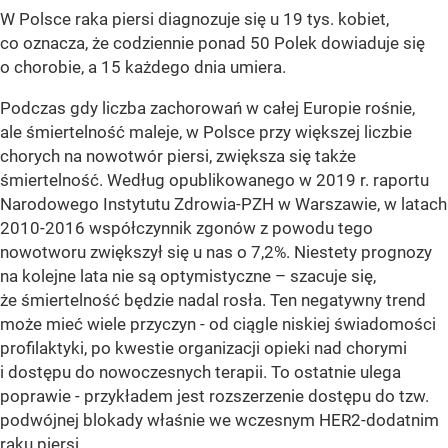
W Polsce raka piersi diagnozuje się u 19 tys. kobiet,
co oznacza, że codziennie ponad 50 Polek dowiaduje się
o chorobie, a 15 każdego dnia umiera.
Podczas gdy liczba zachorowań w całej Europie rośnie,
ale śmiertelność maleje, w Polsce przy większej liczbie
chorych na nowotwór piersi, zwiększa się także
śmiertelność. Według opublikowanego w 2019 r. raportu
Narodowego Instytutu Zdrowia-PZH w Warszawie, w latach
2010-2016 współczynnik zgonów z powodu tego
nowotworu zwiększył się u nas o 7,2%. Niestety prognozy
na kolejne lata nie są optymistyczne – szacuje się,
że śmiertelność będzie nadal rosła. Ten negatywny trend
może mieć wiele przyczyn - od ciągle niskiej świadomości
profilaktyki, po kwestie organizacji opieki nad chorymi
i dostępu do nowoczesnych terapii. To ostatnie ulega
poprawie - przykładem jest rozszerzenie dostępu do tzw.
podwójnej blokady właśnie we wczesnym HER2-dodatnim
raku piersi.