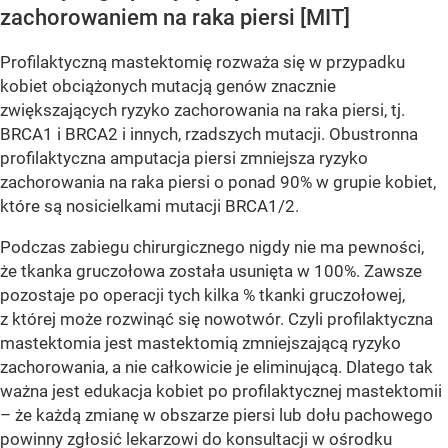
zachorowaniem na raka piersi [MIT]
Profilaktyczną mastektomię rozważa się w przypadku
kobiet obciążonych mutacją genów znacznie
zwiększających ryzyko zachorowania na raka piersi, tj.
BRCA1 i BRCA2 i innych, rzadszych mutacji. Obustronna
profilaktyczna amputacja piersi zmniejsza ryzyko
zachorowania na raka piersi o ponad 90% w grupie kobiet,
które są nosicielkami mutacji BRCA1/2.
Podczas zabiegu chirurgicznego nigdy nie ma pewności,
że tkanka gruczołowa została usunięta w 100%. Zawsze
pozostaje po operacji tych kilka % tkanki gruczołowej,
z której może rozwinąć się nowotwór. Czyli profilaktyczna
mastektomia jest mastektomią zmniejszającą ryzyko
zachorowania, a nie całkowicie je eliminującą. Dlatego tak
ważna jest edukacja kobiet po profilaktycznej mastektomii
– że każdą zmianę w obszarze piersi lub dołu pachowego
powinny zgłosić lekarzowi do konsultacji w ośrodku