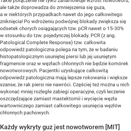
Takie połączenie nie tylko zahamowuje wzrost nowotworu,
ale także doprowadza do zmniejszenia się guza,
a w niektórych przypadkach nawet do jego całkowitego
zniknięcia! Po wdrożeniu podwójnej blokady zwiększa się
odsetek chorych osiągających tzw. pCR nawet o 15-30%
w stosunku do tzw. pojedynczej blokady. PCR (z ang.
Patological Complete Response) tzw. całkowita
odpowiedź patologiczna polega na tym, że w badaniu
histopatologicznym usuniętej piersi lub jej usuniętym
fragmencie oraz w węzłach chłonnych nie będzie komórek
nowotworowych. Pacjentki uzyskujące całkowitą
odpowiedź patologiczna mają lepsze rokowania i większe
szanse, że rak piersi nie nawróci. Częściej też można u nich
wykonać mniej rozległe zabiegi operacyjne, czyli leczenie
oszczędzające zamiast mastektomii i wycięcie węzła
wartowniczego zamiast całkowitego usunięcia węzłów
chłonnych pachowych.
Każdy wykryty guz jest nowotworem [MIT]