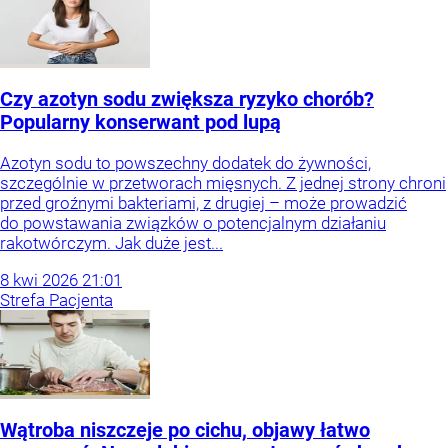
Czy azotyn sodu zwiększa ryzyko chorób?
Popularny konserwant pod lupą
Azotyn sodu to powszechny dodatek do żywności,
szczególnie w przetworach mięsnych. Z jednej strony chroni
przed groźnymi bakteriami, z drugiej – może prowadzić
do powstawania związków o potencjalnym działaniu
rakotwórczym. Jak duże jest...
8
kwi
2026
21:01
Strefa Pacjenta
Wątroba niszczeje po cichu, objawy łatwo