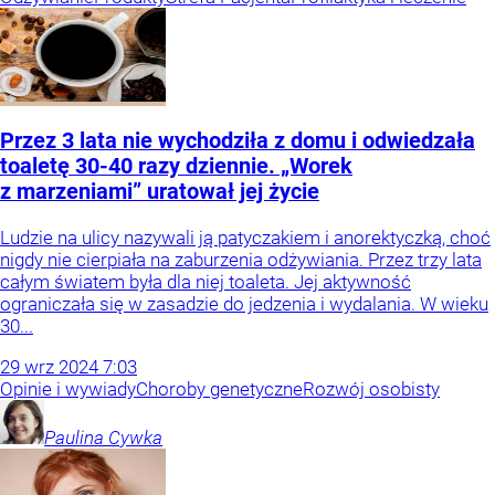
Przez 3 lata nie wychodziła z domu i odwiedzała
toaletę 30-40 razy dziennie. „Worek
z marzeniami” uratował jej życie
Ludzie na ulicy nazywali ją patyczakiem i anorektyczką, choć
nigdy nie cierpiała na zaburzenia odżywiania. Przez trzy lata
całym światem była dla niej toaleta. Jej aktywność
ograniczała się w zasadzie do jedzenia i wydalania. W wieku
30...
29
wrz
2024
7:03
Opinie i wywiady
Choroby genetyczne
Rozwój osobisty
Paulina
Cywka