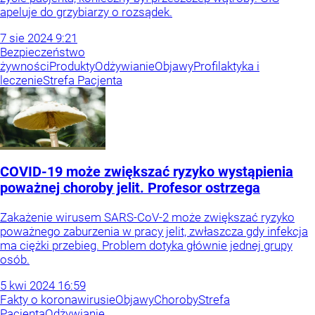
apeluje do grzybiarzy o rozsądek.
7
sie
2024
9:21
Bezpieczeństwo
żywności
Produkty
Odżywianie
Objawy
Profilaktyka i
leczenie
Strefa Pacjenta
COVID-19 może zwiększać ryzyko wystąpienia
poważnej choroby jelit. Profesor ostrzega
Zakażenie wirusem SARS-CoV-2 może zwiększać ryzyko
poważnego zaburzenia w pracy jelit, zwłaszcza gdy infekcja
ma ciężki przebieg. Problem dotyka głównie jednej grupy
osób.
5
kwi
2024
16:59
Fakty o koronawirusie
Objawy
Choroby
Strefa
Pacjenta
Odżywianie