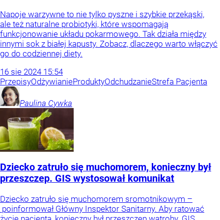
Napoje warzywne to nie tylko pyszne i szybkie przekąski,
ale też naturalne probiotyki, które wspomagają
funkcjonowanie układu pokarmowego. Tak działa między
innymi sok z białej kapusty. Zobacz, dlaczego warto włączyć
go do codziennej diety.
16
sie
2024
15:54
Przepisy
Odżywianie
Produkty
Odchudzanie
Strefa Pacjenta
Paulina
Cywka
Dziecko zatruło się muchomorem, konieczny był
przeszczep. GIS wystosował komunikat
Dziecko zatruło się muchomorem sromotnikowym –
poinformował Główny Inspektor Sanitarny. Aby ratować
życie pacjenta, konieczny był przeszczep wątroby. GIS