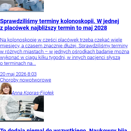
Sprawdziliśmy terminy kolonoskopii. W jednej
z placówek najbliższy termin to maj 2028
Na kolonoskopię w części placówek trzeba czekać wiele
miesięcy, a czasem znacznie dłużej. Sprawdziliśmy terminy
w różnych miastach – w jednych ośrodkach badanie można
wykonać w ciągu kilku tygodni, w innych pacjenci słyszą
o terminach na...
20
maj
2026
8:03
Choroby nowotworowe
Anna
Kopras-Fijołek
To dodają niemal do wszystkiego. Naukowcy biją