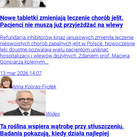
Nowe tabletki zmieniają leczenie chorób jelit.
Pacjenci nie muszą już przyjeżdżać na wlewy
Refundacja inhibitorów kinaz janusowych zmieniła leczenie
nieswoistych chorób zapalnych jelit w Polsce. Nowoczesne
leki doustne pozwalają wielu pacjentom uniknąć
hospitalizacji i wlewów dożylnych. Zdaniem prof. Macieja
Gonciarza kolejnym...
13
mar
2026
14:07
Anna
Kopras-Fijołek
Wideo
Ta roślina wspiera wątrobę przy stłuszczeniu.
Badania pokazują, kiedy działa najlepiej