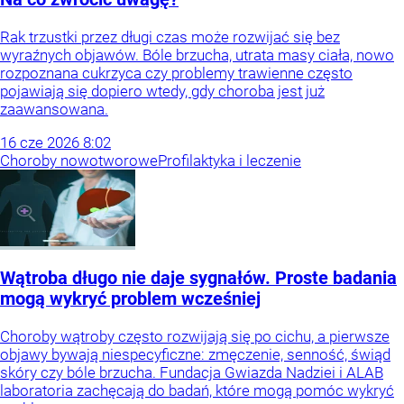
Rak trzustki przez długi czas może rozwijać się bez
wyraźnych objawów. Bóle brzucha, utrata masy ciała, nowo
rozpoznana cukrzyca czy problemy trawienne często
pojawiają się dopiero wtedy, gdy choroba jest już
zaawansowana.
16
cze
2026
8:02
Choroby nowotworowe
Profilaktyka i leczenie
Wątroba długo nie daje sygnałów. Proste badania
mogą wykryć problem wcześniej
Choroby wątroby często rozwijają się po cichu, a pierwsze
objawy bywają niespecyficzne: zmęczenie, senność, świąd
skóry czy bóle brzucha. Fundacja Gwiazda Nadziei i ALAB
laboratoria zachęcają do badań, które mogą pomóc wykryć