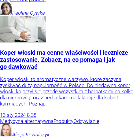
Paulina
Cywka
Koper włoski ma cenne właściwości i lecznicze
zastosowanie. Zobacz, na co pomaga i jak
go dawkować
Koper włoski to aromatyczne warzywo, które zaczyna
zyskiwać dużą popularność w Polsce. Do niedawna koper
włoski kojarzył się przede wszystkim z herbatkami na kolkę
dla niemowląt oraz herbatkami na laktację dla kobiet
karmiących. Poznaj...
13
sty
2024
8:38
Medycyna alternatywna
Produkty
Odżywianie
Alicja
Kowalczyk