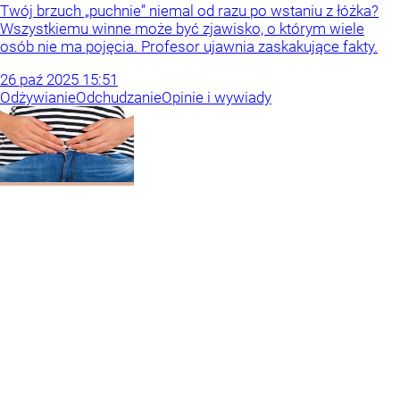
Twój brzuch „puchnie” niemal od razu po wstaniu z łóżka?
Wszystkiemu winne może być zjawisko, o którym wiele
osób nie ma pojęcia. Profesor ujawnia zaskakujące fakty.
26
paź
2025
15:51
Odżywianie
Odchudzanie
Opinie i wywiady