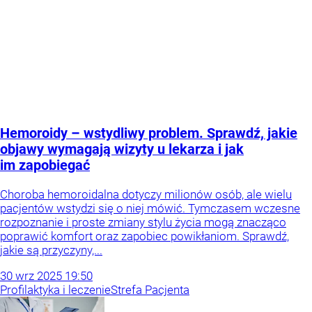
Hemoroidy – wstydliwy problem. Sprawdź, jakie
objawy wymagają wizyty u lekarza i jak
im zapobiegać
Choroba hemoroidalna dotyczy milionów osób, ale wielu
pacjentów wstydzi się o niej mówić. Tymczasem wczesne
rozpoznanie i proste zmiany stylu życia mogą znacząco
poprawić komfort oraz zapobiec powikłaniom. Sprawdź,
jakie są przyczyny,...
30
wrz
2025
19:50
Profilaktyka i leczenie
Strefa Pacjenta