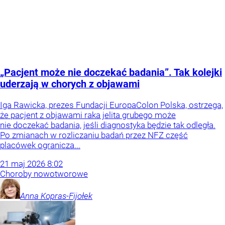
„Pacjent może nie doczekać badania”. Tak kolejki
uderzają w chorych z objawami
Iga Rawicka, prezes Fundacji EuropaColon Polska, ostrzega,
że pacjent z objawami raka jelita grubego może
nie doczekać badania, jeśli diagnostyka będzie tak odległa.
Po zmianach w rozliczaniu badań przez NFZ część
placówek ogranicza...
21
maj
2026
8:02
Choroby nowotworowe
Anna
Kopras-Fijołek