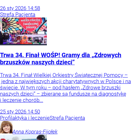
26
sty
2026
14:58
Strefa Pacjenta
Trwa 34. Finał WOŚP! Gramy dla „Zdrowych
brzuszków naszych dzieci”
Trwa 34. Finał Wielkiej Orkiestry Świątecznej Pomocy –
jedna z największych akcji charytatywnych w Polsce i na
świecie. W tym roku – pod hasłem „Zdrowe brzuszki
naszych dzieci” – zbierane są fundusze na diagnostykę
i leczenie chorób...
25
sty
2026
14:50
Profilaktyka i leczenie
Strefa Pacjenta
Anna
Kopras-Fijołek