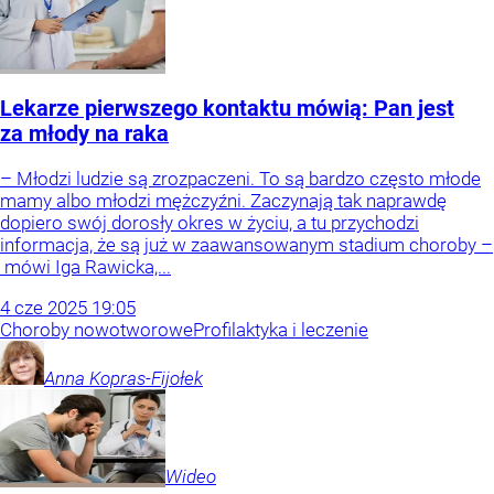
Lekarze pierwszego kontaktu mówią: Pan jest
za młody na raka
– Młodzi ludzie są zrozpaczeni. To są bardzo często młode
mamy albo młodzi mężczyźni. Zaczynają tak naprawdę
dopiero swój dorosły okres w życiu, a tu przychodzi
informacja, że są już w zaawansowanym stadium choroby –
mówi Iga Rawicka,...
4
cze
2025
19:05
Choroby nowotworowe
Profilaktyka i leczenie
Anna
Kopras-Fijołek
Wideo