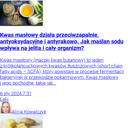
Kwas masłowy działa przeciwzapalnie,
antyoksydacyjne i antyrakowo. Jak maślan sodu
wpływa na jelita i cały organizm?
Kwas masłowy (inaczej kwas butanowy) to jeden
z krótkołańcuchowych kwasów tłuszczowych (short chain
fatty acids – SCFA), który powstaje w procesie fermentacji
bakteryjnej w przewodzie pokarmowym. Kwas masłowy
i jego pochodne, takie jak...
6
sty
2024
7:31
Leki
Alicja
Kowalczyk