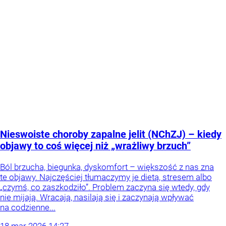
Nieswoiste choroby zapalne jelit (NChZJ) – kiedy
objawy to coś więcej niż „wrażliwy brzuch”
Ból brzucha, biegunka, dyskomfort – większość z nas zna
te objawy. Najczęściej tłumaczymy je dietą, stresem albo
„czymś, co zaszkodziło”. Problem zaczyna się wtedy, gdy
nie mijają. Wracają, nasilają się i zaczynają wpływać
na codzienne...
18
mar
2026
14:27