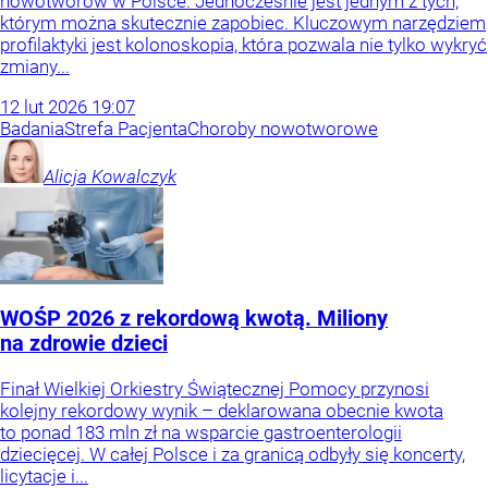
nowotworów w Polsce. Jednocześnie jest jednym z tych,
którym można skutecznie zapobiec. Kluczowym narzędziem
profilaktyki jest kolonoskopia, która pozwala nie tylko wykryć
zmiany...
12
lut
2026
19:07
Badania
Strefa Pacjenta
Choroby nowotworowe
Alicja
Kowalczyk
WOŚP 2026 z rekordową kwotą. Miliony
na zdrowie dzieci
Finał Wielkiej Orkiestry Świątecznej Pomocy przynosi
kolejny rekordowy wynik – deklarowana obecnie kwota
to ponad 183 mln zł na wsparcie gastroenterologii
dziecięcej. W całej Polsce i za granicą odbyły się koncerty,
licytacje i...