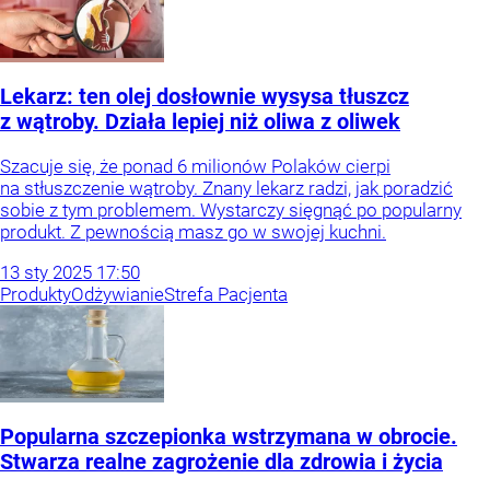
Lekarz: ten olej dosłownie wysysa tłuszcz
z wątroby. Działa lepiej niż oliwa z oliwek
Szacuje się, że ponad 6 milionów Polaków cierpi
na stłuszczenie wątroby. Znany lekarz radzi, jak poradzić
sobie z tym problemem. Wystarczy sięgnąć po popularny
produkt. Z pewnością masz go w swojej kuchni.
13
sty
2025
17:50
Produkty
Odżywianie
Strefa Pacjenta
Popularna szczepionka wstrzymana w obrocie.
Stwarza realne zagrożenie dla zdrowia i życia