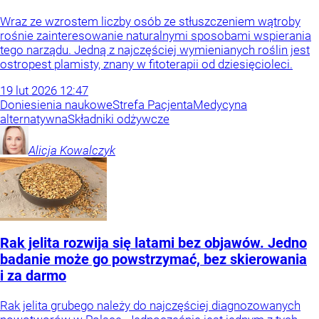
Wraz ze wzrostem liczby osób ze stłuszczeniem wątroby
rośnie zainteresowanie naturalnymi sposobami wspierania
tego narządu. Jedną z najczęściej wymienianych roślin jest
ostropest plamisty, znany w fitoterapii od dziesięcioleci.
19
lut
2026
12:47
Doniesienia naukowe
Strefa Pacjenta
Medycyna
alternatywna
Składniki odżywcze
Alicja
Kowalczyk
Rak jelita rozwija się latami bez objawów. Jedno
badanie może go powstrzymać, bez skierowania
i za darmo
Rak jelita grubego należy do najczęściej diagnozowanych