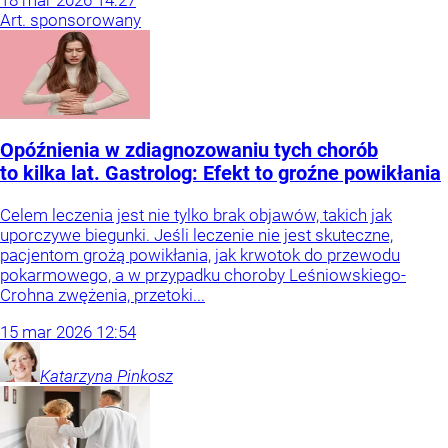
Art. sponsorowany
Opóźnienia w zdiagnozowaniu tych chorób
to kilka lat. Gastrolog: Efekt to groźne powikłania
Celem leczenia jest nie tylko brak objawów, takich jak
uporczywe biegunki. Jeśli leczenie nie jest skuteczne,
pacjentom grożą powikłania, jak krwotok do przewodu
pokarmowego, a w przypadku choroby Leśniowskiego-
Crohna zwężenia, przetoki...
15
mar
2026
12:54
Katarzyna
Pinkosz