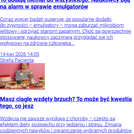
na alarm w sprawie emulgatorów
Coraz więcej badań sugeruje, że popularne dodatki
do żywności – emulgatory – mogą zaburzać mikrobiom
jelitowy i sprzyjać stanom zapalnym. Choć są powszechnie
stosowane, naukowcy zaczynają przyglądać się ich
wpływowi na zdrowie człowieka...
14
kwi
2026
14:05
Strefa Pacjenta
Masz ciągle wzdęty brzuch? To może być kwestia
tego, co jesz
Wzdęcia nie zawsze wynikają z choroby – często są
efektem diety, pośpiechu przy jedzeniu i stresu. Zmiana
codziennych nawyków i ograniczenie wybranych produktów