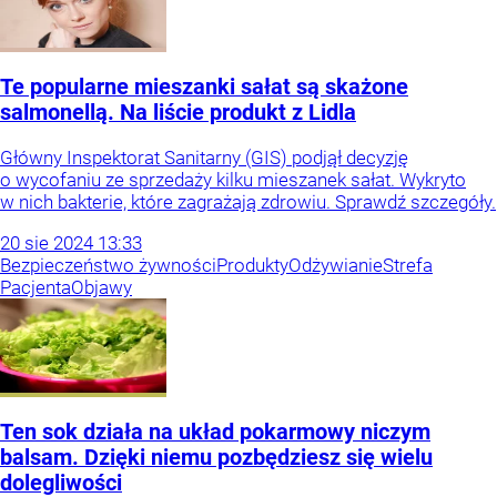
Te popularne mieszanki sałat są skażone
salmonellą. Na liście produkt z Lidla
Główny Inspektorat Sanitarny (GIS) podjął decyzję
o wycofaniu ze sprzedaży kilku mieszanek sałat. Wykryto
w nich bakterie, które zagrażają zdrowiu. Sprawdź szczegóły.
20
sie
2024
13:33
Bezpieczeństwo żywności
Produkty
Odżywianie
Strefa
Pacjenta
Objawy
Ten sok działa na układ pokarmowy niczym
balsam. Dzięki niemu pozbędziesz się wielu
dolegliwości