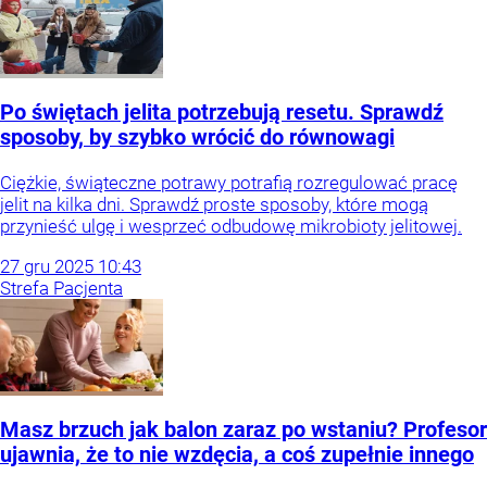
Po świętach jelita potrzebują resetu. Sprawdź
sposoby, by szybko wrócić do równowagi
Ciężkie, świąteczne potrawy potrafią rozregulować pracę
jelit na kilka dni. Sprawdź proste sposoby, które mogą
przynieść ulgę i wesprzeć odbudowę mikrobioty jelitowej.
27
gru
2025
10:43
Strefa Pacjenta
Masz brzuch jak balon zaraz po wstaniu? Profesor
ujawnia, że to nie wzdęcia, a coś zupełnie innego