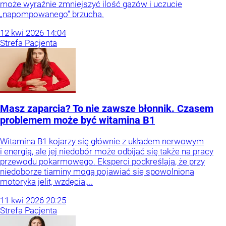
może wyraźnie zmniejszyć ilość gazów i uczucie
„napompowanego” brzucha.
12
kwi
2026
14:04
Strefa Pacjenta
Masz zaparcia? To nie zawsze błonnik. Czasem
problemem może być witamina B1
Witamina B1 kojarzy się głównie z układem nerwowym
i energią, ale jej niedobór może odbijać się także na pracy
przewodu pokarmowego. Eksperci podkreślają, że przy
niedoborze tiaminy mogą pojawiać się spowolniona
motoryka jelit, wzdęcia,...
11
kwi
2026
20:25
Strefa Pacjenta