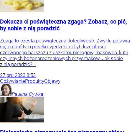
Dokucza ci poświąteczna zgaga? Zobacz, co pić,
by sobie z nią poradzić
Zgaga to częsta poświąteczna dolegliwość. Zwykle pojawia
się po obfitym posiłku, zjedzeniu zbyt dużej ilości
czerwonego barszczu z uszkami, pierogów, makowca, kutii
czy innych bożonarodzeniowych przysmaków. Jak sobie
z nią poradzić?...
27
gru
2023
8:53
Odżywianie
Produkty
Objawy
Paulina
Cywka