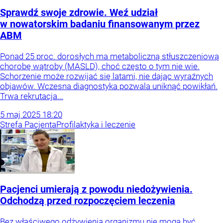
Sprawdź swoje zdrowie. Weź udział
w nowatorskim badaniu finansowanym przez
ABM
Ponad 25 proc. dorosłych ma metaboliczną stłuszczeniową
chorobę wątroby (MASLD), choć często o tym nie wie.
Schorzenie może rozwijać się latami, nie dając wyraźnych
objawów. Wczesna diagnostyka pozwala uniknąć powikłań.
Trwa rekrutacja...
5
maj
2025
18:20
Strefa Pacjenta
Profilaktyka i leczenie
Pacjenci umierają z powodu niedożywienia.
Odchodzą przed rozpoczęciem leczenia
Bez właściwego odżywienia organizmu nie mogą być