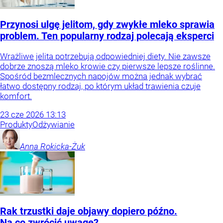
Przynosi ulgę jelitom, gdy zwykłe mleko sprawia
problem. Ten popularny rodzaj polecają eksperci
Wrażliwe jelita potrzebują odpowiedniej diety. Nie zawsze
dobrze znoszą mleko krowie czy pierwsze lepsze roślinne.
Spośród bezmlecznych napojów można jednak wybrać
łatwo dostępny rodzaj, po którym układ trawienia czuje
komfort.
23
cze
2026
13:13
Produkty
Odżywianie
Anna
Rokicka-Żuk
Rak trzustki daje objawy dopiero późno.
Na co zwrócić uwagę?