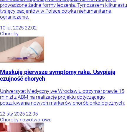
prowadzone żadne formy leczenia. Tymczasem kilkunastu
tysięcy pacjentów w Polsce dotyka niehumanitarne
ograniczenie.
10
lut
2025
22:02
Choroby
Maskują pierwsze symptomy raka. Usypiają
czujność chorych
Uniwersytet Medyczny we Wrocławiu otrzymał prawie 15
mln zł z ABM na realizację projektu dotyczącego
poszukiwania nowych markerów chorób onkologicznych.
22
sty
2025
22:05
Choroby nowotworowe