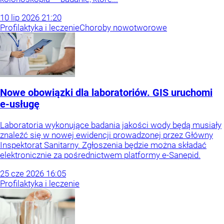
10
lip
2026
21:20
Profilaktyka i leczenie
Choroby nowotworowe
Nowe obowiązki dla laboratoriów. GIS uruchomi
e-usługę
Laboratoria wykonujące badania jakości wody będą musiały
znaleźć się w nowej ewidencji prowadzonej przez Główny
Inspektorat Sanitarny. Zgłoszenia będzie można składać
elektronicznie za pośrednictwem platformy e-Sanepid.
25
cze
2026
16:05
Profilaktyka i leczenie