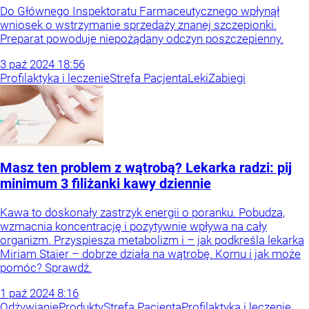
Do Głównego Inspektoratu Farmaceutycznego wpłynął
wniosek o wstrzymanie sprzedaży znanej szczepionki.
Preparat powoduje niepożądany odczyn poszczepienny.
3
paź
2024
18:56
Profilaktyka i leczenie
Strefa Pacjenta
Leki
Zabiegi
Masz ten problem z wątrobą? Lekarka radzi: pij
minimum 3 filiżanki kawy dziennie
Kawa to doskonały zastrzyk energii o poranku. Pobudza,
wzmacnia koncentrację i pozytywnie wpływa na cały
organizm. Przyspiesza metabolizm i – jak podkreśla lekarka
Miriam Staier – dobrze działa na wątrobę. Komu i jak może
pomóc? Sprawdź.
1
paź
2024
8:16
Odżywianie
Produkty
Strefa Pacjenta
Profilaktyka i leczenie