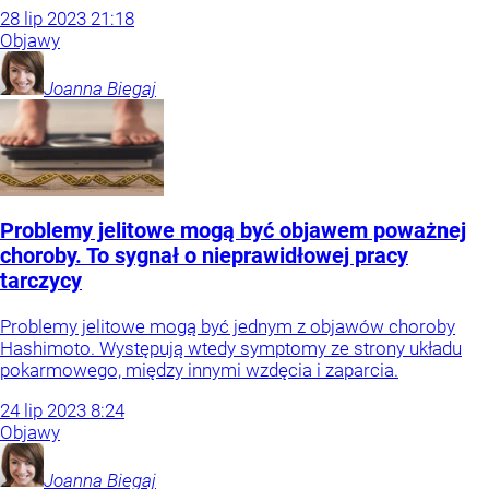
28
lip
2023
21:18
Objawy
Joanna
Biegaj
Problemy jelitowe mogą być objawem poważnej
choroby. To sygnał o nieprawidłowej pracy
tarczycy
Problemy jelitowe mogą być jednym z objawów choroby
Hashimoto. Występują wtedy symptomy ze strony układu
pokarmowego, między innymi wzdęcia i zaparcia.
24
lip
2023
8:24
Objawy
Joanna
Biegaj