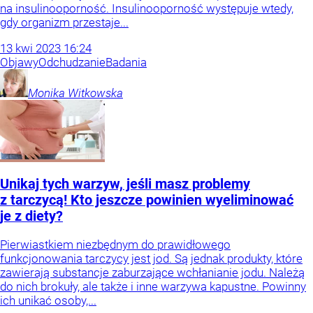
na insulinooporność. Insulinooporność występuje wtedy,
gdy organizm przestaje...
13
kwi
2023
16:24
Objawy
Odchudzanie
Badania
Monika
Witkowska
Unikaj tych warzyw, jeśli masz problemy
z tarczycą! Kto jeszcze powinien wyeliminować
je z diety?
Pierwiastkiem niezbędnym do prawidłowego
funkcjonowania tarczycy jest jod. Są jednak produkty, które
zawierają substancje zaburzające wchłanianie jodu. Należą
do nich brokuły, ale także i inne warzywa kapustne. Powinny
ich unikać osoby,...