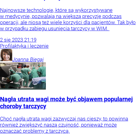
Najnowsze technologie, które są wykorzystywane
w medycynie, pozwalają na większą precyzję podczas
operacji, ale niosą też wiele korzyści dla pacjentów. Tak było
w przypadku zabiegu usunięcia tarczycy w WIM.
2
sie
2023
21:19
Profilaktyka i leczenie
Joanna
Biegaj
Nagła utrata wagi może być objawem popularnej
choroby tarczycy
Choć nagła utrata wagi zazwyczaj nas cieszy, to powinna
również zwiększyć naszą czujność, ponieważ może
oznaczać problemy z tarczycą.