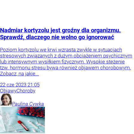
Nadmiar kortyzolu jest groźny dla organizmu.
Sprawdź, dlaczego nie wolno go ignorować
Poziom kortyzolu we krwi wzrasta zwykle w sytuacjach
stresowych związanych z dużym obciążeniem psychicznym
lub intensywnym wysiłkiem fizycznym. Wysokie stężenie
tzw. hormonu stresu bywa również objawem chorobowym.
Zobacz, na jakie...
22
cze
2023
21:05
Objawy
Choroby
Paulina
Cywka