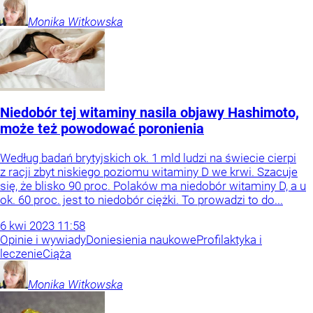
Monika
Witkowska
Niedobór tej witaminy nasila objawy Hashimoto,
może też powodować poronienia
Według badań brytyjskich ok. 1 mld ludzi na świecie cierpi
z racji zbyt niskiego poziomu witaminy D we krwi. Szacuje
się, że blisko 90 proc. Polaków ma niedobór witaminy D, a u
ok. 60 proc. jest to niedobór ciężki. To prowadzi to do...
6
kwi
2023
11:58
Opinie i wywiady
Doniesienia naukowe
Profilaktyka i
leczenie
Ciąża
Monika
Witkowska