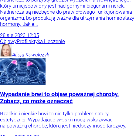
który umiejscowiony jest nad górnymi biegunami nerek.
Nadnercza są niezbędne do prawidłowego funkcjonowania
organizmu, bo produkują ważne dla utrzymania homeostazy
hormony. Jakie...
28
sie
2023
12:05
Objawy
Profilaktyka i leczenie
Alicja
Kowalczyk
Wypadanie brwi to objaw poważnej choroby.
Zobacz, co może oznaczać
Rzadkie i cienkie brwi to nie tylko problem natury
estetycznej. Wypadające włoski mogą wskazywać
na poważną chorobę, którą jest niedoczynność tarczycy.