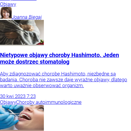
Objawy
Joanna
Biegaj
Nietypowe objawy choroby Hashimoto. Jeden
może dostrzec stomatolog
Aby zdiagnozować chorobę Hashimoto, niezbędne są
badania. Choroba nie zawsze daje wyraźne objawy, dlatego
warto uważnie obserwować organizm.
30
kwi
2023
7:23
Objawy
Choroby autoimmunologiczne