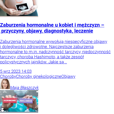
Zaburzenia hormonalne u kobiet i mężczyzn –
przyczyny, objawy, diagnostyka, leczenie
Zaburzenia hormonalne wywołują niespecyficzne objawy
i dolegliwości zdrowotne. Najczęstsze zaburzenia
hormonalne to m.in. nadczynność tarczycy, niedoczynność
tarczycy, choroba Hashimoto, a także zespół
policystycznych jajników. Jakie są...
5
wrz
2023
14:03
Choroby
Choroby ginekologiczne
Objawy
Maja
Błaszczyk