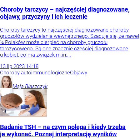
Choroby tarczycy – najczęściej diagnozowane,
objawy, przyczyny i ich leczenie
Choroby tarczycy to najczęściej diagnozowane choroby
gruczołów wydzielania wewnętrznego. Szacuje się, że nawet
¼ Polaków może cierpieć na choroby gruczołu
tarczycowego. Są one znacznie częściej diagnozowane
u kobiet, co ma związek m.in....
13
lip
2023
14:18
Choroby autoimmunologiczne
Objawy
Maja
Błaszczyk
Badanie TSH – na czym polega i kiedy trzeba
je wykonać. Poznaj interpretację wyników