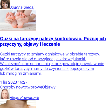
Joanna
Biegaj
Guzki na tarczycy należy kontrolować. Poznaj ich
przyczyny, objawy i leczenie
Guzki tarczycy to zmiany ogniskowe w obrębie tarczycy,
które różnią się od otaczającej je zdrowej tkanki.
W zależności od schorzenia, które powoduje powstawanie
guzków tarczycy, mamy do czynienia z pojedynczymi
lub mnogimi zmianami,...
1
lis
2023
19:27
Choroby nowotworowe
Objawy
Alicja
Kowalczyk