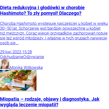
Dieta redukcyjna i głodówki w chorobie
Hashimoto? To zły pomysł! Dlaczego?
Choroba Hashimoto występuje najczęściej u kobiet w wieku
30–50 lat. Schorzenie jest bardziej powszechne u kobiet
niż mężczyzn. Coraz więcej przypadków zachorowań notuje
się też wśród młodzieży. I właśnie w tych grupach najwięcej
osób się...
29
kwi
2023
15:28
Odchudzanie
Odżywianie
Monika
Witkowska
Miopatia – rodzaje, objawy i diagnostyka. Jak
wygląda leczenie miopatii?