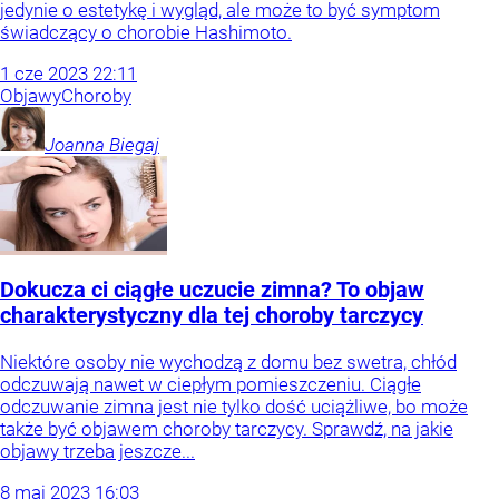
jedynie o estetykę i wygląd, ale może to być symptom
świadczący o chorobie Hashimoto.
1
cze
2023
22:11
Objawy
Choroby
Joanna
Biegaj
Dokucza ci ciągłe uczucie zimna? To objaw
charakterystyczny dla tej choroby tarczycy
Niektóre osoby nie wychodzą z domu bez swetra, chłód
odczuwają nawet w ciepłym pomieszczeniu. Ciągłe
odczuwanie zimna jest nie tylko dość uciążliwe, bo może
także być objawem choroby tarczycy. Sprawdź, na jakie
objawy trzeba jeszcze...
8
maj
2023
16:03