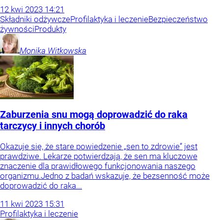
12
kwi
2023
14:21
Składniki odżywcze
Profilaktyka i leczenie
Bezpieczeństwo
żywności
Produkty
Monika
Witkowska
Zaburzenia snu mogą doprowadzić do raka
tarczycy i innych chorób
Okazuje się, że stare powiedzenie „sen to zdrowie” jest
prawdziwe. Lekarze potwierdzają, że sen ma kluczowe
znaczenie dla prawidłowego funkcjonowania naszego
organizmu.Jedno z badań wskazuje, że bezsenność może
doprowadzić do raka...
11
kwi
2023
15:31
Profilaktyka i leczenie