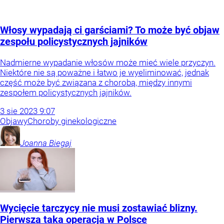
Włosy wypadają ci garściami? To może być objaw
zespołu policystycznych jajników
Nadmierne wypadanie włosów może mieć wiele przyczyn.
Niektóre nie są poważne i łatwo je wyeliminować, jednak
część może być związana z chorobą, między innymi
zespołem policystycznych jajników.
3
sie
2023
9:07
Objawy
Choroby ginekologiczne
Joanna
Biegaj
Wycięcie tarczycy nie musi zostawiać blizny.
Pierwsza taka operacja w Polsce