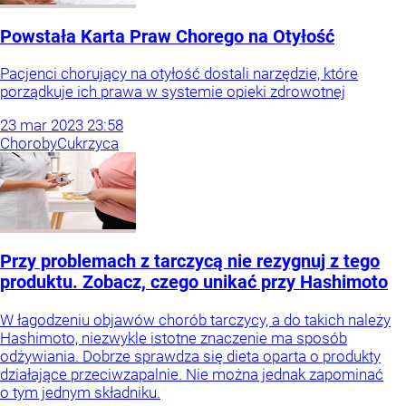
Powstała Karta Praw Chorego na Otyłość
Pacjenci chorujący na otyłość dostali narzędzie, które
porządkuje ich prawa w systemie opieki zdrowotnej
23
mar
2023
23:58
Choroby
Cukrzyca
Przy problemach z tarczycą nie rezygnuj z tego
produktu. Zobacz, czego unikać przy Hashimoto
W łagodzeniu objawów chorób tarczycy, a do takich należy
Hashimoto, niezwykle istotne znaczenie ma sposób
odżywiania. Dobrze sprawdza się dieta oparta o produkty
działające przeciwzapalnie. Nie można jednak zapominać
o tym jednym składniku.