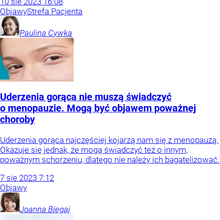
10
sie
2023
16:08
Objawy
Strefa Pacjenta
Paulina
Cywka
Uderzenia gorąca nie muszą świadczyć
o menopauzie. Mogą być objawem poważnej
choroby
Uderzenia gorąca najczęściej kojarzą nam się z menopauzą.
Okazuje się jednak, że mogą świadczyć też o innym,
poważnym schorzeniu, dlatego nie należy ich bagatelizować.
7
sie
2023
7:12
Objawy
Joanna
Biegaj