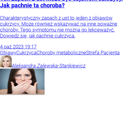
Jak pachnie ta choroba?
Charakterystyczny zapach z ust to jeden z objawów
cukrzycy. Może również wskazywać na inne poważne
choroby. Tego symptomu nie można go lekceważyć.
Dowiedz się, jak pachnie cukrzyca.
4
paź
2023
19:17
Objawy
Cukrzyca
Choroby metaboliczne
Strefa Pacjenta
Aleksandra
Zalewska-Stankiewicz