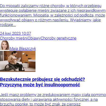
Do miopatii zaliczamy różne choroby, w których przebiegu
występuje osłabienie mięśni związane z ich nieprawidłowym
funkcjonowaniem. Miopatia, w zależności od podłoża, może
wywoływać objawy o różnym nasileniu. Wyjaśniamy, jakie
rodzaje...
24
kwi
2023
10:07
Choroby mięśni
Objawy
Choroby genetyczne
Maja
Błaszczyk
Bezskutecznie próbujesz się odchudzić?
Przyczyną może być insulinooporność
Jeśli masz problemy ze zredukowaniem masy ciała pomimo
stosowania diety i uprawiania aktywności fizycznej, a na
brzuchu oponkę, to może być znak, że cierpisz