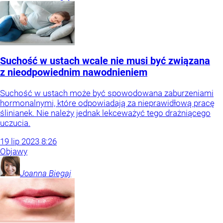
Suchość w ustach wcale nie musi być związana
z nieodpowiednim nawodnieniem
Suchość w ustach może być spowodowana zaburzeniami
hormonalnymi, które odpowiadają za nieprawidłową pracę
ślinianek. Nie należy jednak lekceważyć tego drażniącego
uczucia.
19
lip
2023
8:26
Objawy
Joanna
Biegaj