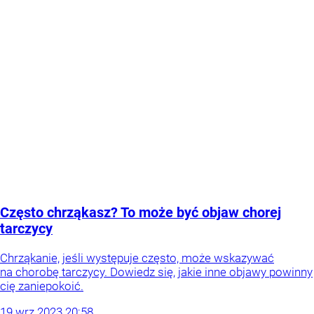
Często chrząkasz? To może być objaw chorej
tarczycy
Chrząkanie, jeśli występuje często, może wskazywać
na chorobę tarczycy. Dowiedz się, jakie inne objawy powinny
cię zaniepokoić.
19
wrz
2023
20:58