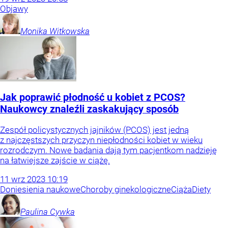
Objawy
Monika
Witkowska
Jak poprawić płodność u kobiet z PCOS?
Naukowcy znaleźli zaskakujący sposób
Zespół policystycznych jajników (PCOS) jest jedną
z najczęstszych przyczyn niepłodności kobiet w wieku
rozrodczym. Nowe badania dają tym pacjentkom nadzieję
na łatwiejsze zajście w ciążę.
11
wrz
2023
10:19
Doniesienia naukowe
Choroby ginekologiczne
Ciąża
Diety
Paulina
Cywka