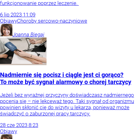
funkcjonowanie poprzez leczenie.
6
lip
2023
11:09
Objawy
Choroby sercowo-naczyniowe
Joanna
Biegaj
Nadmiernie się pocisz i ciągle jest ci gorąco?
To może być sygnał alarmowy o chorej tarczycy
Jeżeli bez wyraźnej przyczyny doświadczasz nadmiernego
pocenia się – nie lekceważ tego. Taki sygnał od organizmu
powinien skłonić cię do wizyty u lekarza, ponieważ może
świadczyć o zaburzonej pracy tarczycy.
28
cze
2023
8:23
Objawy