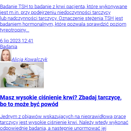
Badanie TSH to badanie z krwi pacjenta, które wykonywane
jest m.in. przy podejrzeniu niedoczynności tarczycy
lub nadczynności tarczycy. Oznaczenie stężenia TSH jest
badaniem hormonalnym, które pozwala sprawdzić poziom
tyreotropiny...
6
lip
2023
12:41
Badania
Alicja
Kowalczyk
Masz wysokie ciśnienie krwi? Zbadaj tarczycę,
bo to może być powód
Jednym z objawów wskazujących na nieprawidłową pracę
tarczycy jest wysokie ciśnienie krwi. Należy wtedy wykonać
odpowiednie badania, a następnie unormować jej