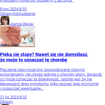
Powodem mogą być problemy z tarczycą.
8
kwi
2024
8:33
Objawy
Odchudzanie
Joanna
Biegaj
Pieką cię stopy? Nawet się nie domyślasz,
że może to oznaczać tę chorobę
Pieczenie stóp może być spowodowane różnymi
schorzeniami, nie chodzi jedynie o choroby skóry. Sprawdź,
co może oznaczać ta dolegliwość. Istotne jest, by nie
lekceważyć tego symptomu, tylko poznać jego przyczynę
i rozpocząć ewentualne...
21
lis
2023
8:32
Objawy