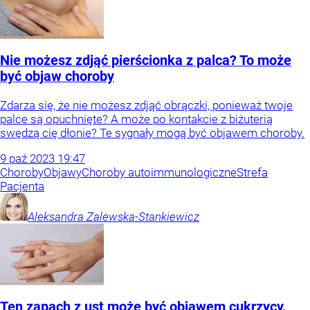
Nie możesz zdjąć pierścionka z palca? To może
być objaw choroby
Zdarza się, że nie możesz zdjąć obrączki, ponieważ twoje
palce są opuchnięte? A może po kontakcie z biżuterią
swędzą cię dłonie? Te sygnały mogą być objawem choroby.
9
paź
2023
19:47
Choroby
Objawy
Choroby autoimmunologiczne
Strefa
Pacjenta
Aleksandra
Zalewska-Stankiewicz
Ten zapach z ust może być objawem cukrzycy.