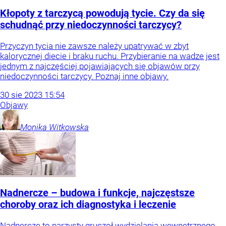
Kłopoty z tarczycą powodują tycie. Czy da się
schudnąć przy niedoczynności tarczycy?
Przyczyn tycia nie zawsze należy upatrywać w zbyt
kalorycznej diecie i braku ruchu. Przybieranie na wadze jest
jednym z najczęściej pojawiających się objawów przy
niedoczynności tarczycy. Poznaj inne objawy.
30
sie
2023
15:54
Objawy
Monika
Witkowska
Nadnercze – budowa i funkcje, najczęstsze
choroby oraz ich diagnostyka i leczenie
Nadnercze to parzysty gruczoł wydzielania wewnętrznego,